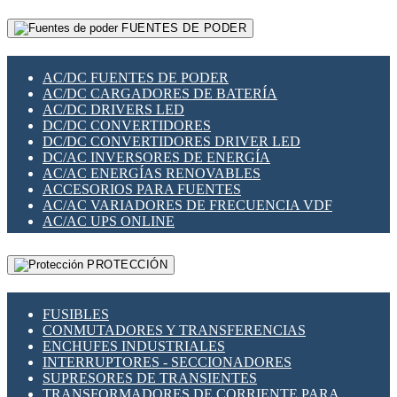
RELÉS INTELIGENTES WIFI
GATEWAY LORAWAN
RELÉS MINIATURA DE POTENCIA
FUENTES DE PODER
GESTIÓN DE REDES
SENSORES MAGNÉTICOS
INFRAESTRUCTURA ETHERCAT
SOPORTE PARA CIRCUITO IMPRESO
PERIFÉRICOS DE RED
SOQUETES PARA RELÉ
AC/DC FUENTES DE PODER
PLACAS MODULARES IOT
SWITCH Y MICROSWITCH
AC/DC CARGADORES DE BATERÍA
SWITCHES Y REDES WIFI
TARJETAS PI
AC/DC DRIVERS LED
SOLUCIONES IOT
UNIÓN Y DERIVACIÓN DE CABLE
DC/DC CONVERTIDORES
SOLUCIONES LORAWAN
DC/DC CONVERTIDORES DRIVER LED
SOLUCIONES RED CELULAR
DC/AC INVERSORES DE ENERGÍA
SEGURIDAD PARA REDES
AC/AC ENERGÍAS RENOVABLES
SWITCHES LAN
ACCESORIOS PARA FUENTES
TELEFONÍA IP (VOIP)
AC/AC VARIADORES DE FRECUENCIA VDF
VIGILANCIA IP (CCTV)
AC/AC UPS ONLINE
MESHTASTIC
PROTECCIÓN
FUSIBLES
CONMUTADORES Y TRANSFERENCIAS
ENCHUFES INDUSTRIALES
INTERRUPTORES - SECCIONADORES
SUPRESORES DE TRANSIENTES
TRANSFORMADORES DE CORRIENTE PARA