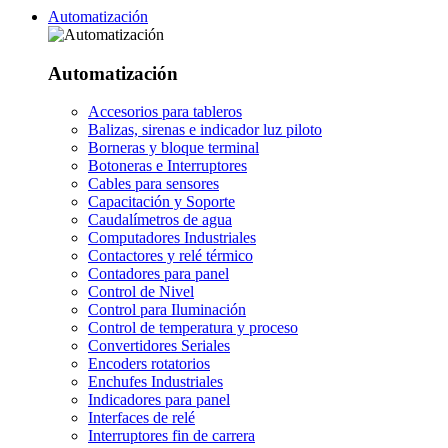
Automatización
Automatización
Accesorios para tableros
Balizas, sirenas e indicador luz piloto
Borneras y bloque terminal
Botoneras e Interruptores
Cables para sensores
Capacitación y Soporte
Caudalímetros de agua
Computadores Industriales
Contactores y relé térmico
Contadores para panel
Control de Nivel
Control para Iluminación
Control de temperatura y proceso
Convertidores Seriales
Encoders rotatorios
Enchufes Industriales
Indicadores para panel
Interfaces de relé
Interruptores fin de carrera