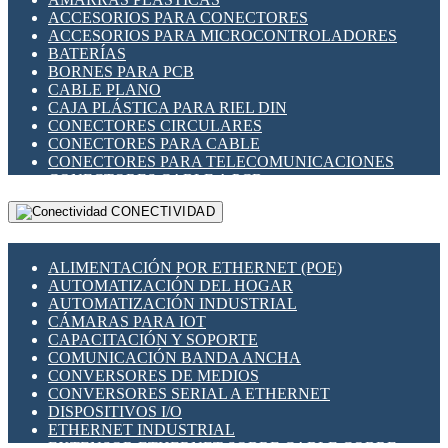
ENCHUFES INDUSTRIALES
ACCESORIOS PARA CONECTORES
INDICADORES PARA PANEL
ACCESORIOS PARA MICROCONTROLADORES
INTERFACES DE RELÉ
BATERÍAS
INTERRUPTORES FIN DE CARRERA
BORNES PARA PCB
LLAVES CONMUTADORAS
CABLE PLANO
MEDIDORES DE ENERGÍA Y TC'S DE CORRIENTE
CAJA PLÁSTICA PARA RIEL DIN
MOTORES PASO A PASO
CONECTORES CIRCULARES
PANTALLAS HMI
CONECTORES PARA CABLE
PLC -CONTROLADORES LÓGICO PROGRAMABLES
CONECTORES PARA TELECOMUNICACIONES
PROGRAMADORES DE HORARIO
CONECTORES CABLE A PCB
PROTECCIÓN ELÉCTRICA
CONECTORES PCB A CABLE
RELÉS DE PROTECCIÓN
CONECTIVIDAD
DIP SWITCHES
SENSORES CAPACITIVOS
DISPLAYS 7 SEGMENTOS
SENSORES DE POSICIÓN LINEAL
FUSIBLES Y PORTAFUSIBLES
SENSORES FOTOELÉCTRICOS
ALIMENTACIÓN POR ETHERNET (POE)
HERRAMIENTAS VARIAS
SENSORES INDUCTIVOS
AUTOMATIZACIÓN DEL HOGAR
ILUMINACIÓN LED
TEMPORIZADORES
AUTOMATIZACIÓN INDUSTRIAL
INTERRUPTORES REED
VARIACS
CÁMARAS PARA IOT
INTERFACES DE RELÉ
VARIADORES DE FRECUENCIA [VDF]
CAPACITACIÓN Y SOPORTE
OTROS RELÉS
SECCIONADORES - INTERRUPTORES
COMUNICACIÓN BANDA ANCHA
PROTECCIÓN TÉRMICA
MAQUINARIA
CONVERSORES DE MEDIOS
RELÉS AUTOMOTRICES
CONVERSORES SERIAL A ETHERNET
RELÉS DE SEÑAL
DISPOSITIVOS I/O
RELÉS DE ESTADO SÓLIDO SSR
ETHERNET INDUSTRIAL
RELÉS INDUSTRIALES
EXTENSOR ETHERNET SOBRE CABLE COBRE