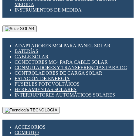
MEDIDA
INSTRUMENTOS DE MEDIDA
SOLAR
ADAPTADORES MC4 PARA PANEL SOLAR
BATERÍAS
CABLE SOLAR
CONECTORES MC4 PARA CABLE SOLAR
CONMUTADORES Y TRANSFERENCIAS PARA DC
CONTROLADORES DE CARGA SOLAR
ESTACIÓN DE ENERGÍA
FUSIBLES FOTOVOLTÁICOS
HERRAMIENTAS SOLARES
INTERRUPTORES AUTOMÁTICOS SOLARES
INTERRUPTORES - SECCIONADORES
FOTOVOLTÁICOS
TECNOLOGÍA
MONTAJE PANEL SOLAR
PORTA FUSIBLES Y SECCIONADORES
FOTOVOLTAICOS
ACCESORIOS
SUPRESOR DE TRANSIENTES SPDS PARA
COMPUTO
APLICACIONES FOTOVOLTAICAS