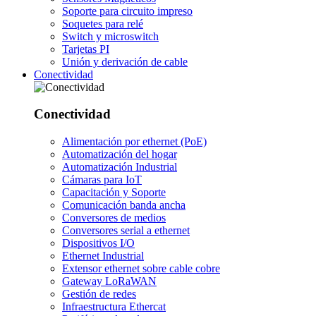
Soporte para circuito impreso
Soquetes para relé
Switch y microswitch
Tarjetas PI
Unión y derivación de cable
Conectividad
Conectividad
Alimentación por ethernet (PoE)
Automatización del hogar
Automatización Industrial
Cámaras para IoT
Capacitación y Soporte
Comunicación banda ancha
Conversores de medios
Conversores serial a ethernet
Dispositivos I/O
Ethernet Industrial
Extensor ethernet sobre cable cobre
Gateway LoRaWAN
Gestión de redes
Infraestructura Ethercat