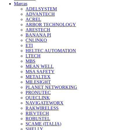
Marcas
ADELSYSTEM
ADVANTECH
ACREL
ARBOR TECHNOLOGY
ARESTECH
BANANA PI
CNLINKO
ETI
HELTEC AUTOMATION
LTECH
MBS
MEAN WELL
MSA SAFETY
METALTEX
MILESIGHT
PLANET NETWORKING
PRONUTEC
QUECLINK
NAVIGATEWORX
RAKWIRELESS
RIEVTECH
ROBUSTEL
SCAME (ITALIA)
SHELLY