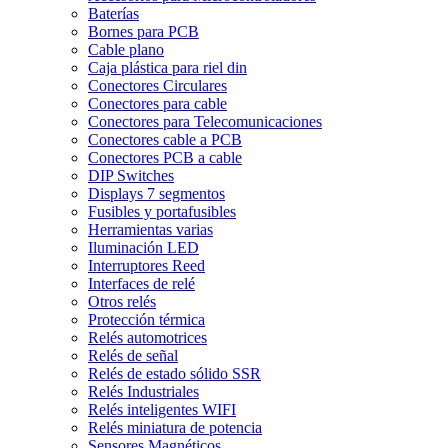
Baterías
Bornes para PCB
Cable plano
Caja plástica para riel din
Conectores Circulares
Conectores para cable
Conectores para Telecomunicaciones
Conectores cable a PCB
Conectores PCB a cable
DIP Switches
Displays 7 segmentos
Fusibles y portafusibles
Herramientas varias
Iluminación LED
Interruptores Reed
Interfaces de relé
Otros relés
Protección térmica
Relés automotrices
Relés de señal
Relés de estado sólido SSR
Relés Industriales
Relés inteligentes WIFI
Relés miniatura de potencia
Sensores Magnéticos