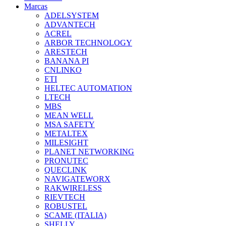
Marcas
ADELSYSTEM
ADVANTECH
ACREL
ARBOR TECHNOLOGY
ARESTECH
BANANA PI
CNLINKO
ETI
HELTEC AUTOMATION
LTECH
MBS
MEAN WELL
MSA SAFETY
METALTEX
MILESIGHT
PLANET NETWORKING
PRONUTEC
QUECLINK
NAVIGATEWORX
RAKWIRELESS
RIEVTECH
ROBUSTEL
SCAME (ITALIA)
SHELLY