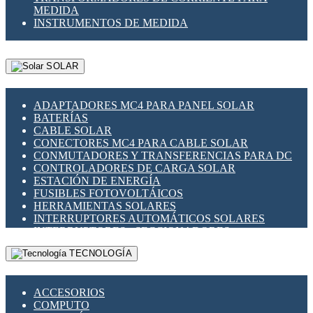
MEDIDA
INSTRUMENTOS DE MEDIDA
SOLAR
ADAPTADORES MC4 PARA PANEL SOLAR
BATERÍAS
CABLE SOLAR
CONECTORES MC4 PARA CABLE SOLAR
CONMUTADORES Y TRANSFERENCIAS PARA DC
CONTROLADORES DE CARGA SOLAR
ESTACIÓN DE ENERGÍA
FUSIBLES FOTOVOLTÁICOS
HERRAMIENTAS SOLARES
INTERRUPTORES AUTOMÁTICOS SOLARES
INTERRUPTORES - SECCIONADORES
FOTOVOLTÁICOS
TECNOLOGÍA
MONTAJE PANEL SOLAR
PORTA FUSIBLES Y SECCIONADORES
FOTOVOLTAICOS
ACCESORIOS
SUPRESOR DE TRANSIENTES SPDS PARA
COMPUTO
APLICACIONES FOTOVOLTAICAS