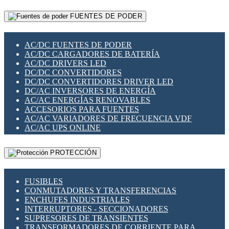
RELÉS INTELIGENTES WIFI
GATEWAY LORAWAN
RELÉS MINIATURA DE POTENCIA
FUENTES DE PODER
GESTIÓN DE REDES
SENSORES MAGNÉTICOS
INFRAESTRUCTURA ETHERCAT
SOPORTE PARA CIRCUITO IMPRESO
PERIFÉRICOS DE RED
SOQUETES PARA RELÉ
AC/DC FUENTES DE PODER
PLACAS MODULARES IOT
SWITCH Y MICROSWITCH
AC/DC CARGADORES DE BATERÍA
SWITCHES Y REDES WIFI
TARJETAS PI
AC/DC DRIVERS LED
SOLUCIONES IOT
UNIÓN Y DERIVACIÓN DE CABLE
DC/DC CONVERTIDORES
SOLUCIONES LORAWAN
DC/DC CONVERTIDORES DRIVER LED
SOLUCIONES RED CELULAR
DC/AC INVERSORES DE ENERGÍA
SEGURIDAD PARA REDES
AC/AC ENERGÍAS RENOVABLES
SWITCHES LAN
ACCESORIOS PARA FUENTES
TELEFONÍA IP (VOIP)
AC/AC VARIADORES DE FRECUENCIA VDF
VIGILANCIA IP (CCTV)
AC/AC UPS ONLINE
MESHTASTIC
PROTECCIÓN
FUSIBLES
CONMUTADORES Y TRANSFERENCIAS
ENCHUFES INDUSTRIALES
INTERRUPTORES - SECCIONADORES
SUPRESORES DE TRANSIENTES
TRANSFORMADORES DE CORRIENTE PARA