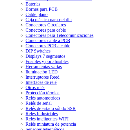
Baterías
Bornes para PCB
Cable plano
Caja plástica para riel din
Conectores Circulares
Conectores para cable
Conectores para Telecomunicaciones
Conectores cable a PCB
Conectores PCB a cable
DIP Switches
Displays 7 segmentos
Fusibles y portafusibles
Herramientas varias
Iluminación LED
Interruptores Reed
Interfaces de relé
Otros relés
Protección térmica
Relés automotrices
Relés de señal
Relés de estado sólido SSR
Relés Industriales
Relés inteligentes WIFI
Relés miniatura de potencia
Sensores Magnéticos