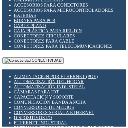
ENCHUFES INDUSTRIALES
ACCESORIOS PARA CONECTORES
INDICADORES PARA PANEL
ACCESORIOS PARA MICROCONTROLADORES
INTERFACES DE RELÉ
BATERÍAS
INTERRUPTORES FIN DE CARRERA
BORNES PARA PCB
LLAVES CONMUTADORAS
CABLE PLANO
MEDIDORES DE ENERGÍA Y TC'S DE CORRIENTE
CAJA PLÁSTICA PARA RIEL DIN
MOTORES PASO A PASO
CONECTORES CIRCULARES
PANTALLAS HMI
CONECTORES PARA CABLE
PLC -CONTROLADORES LÓGICO PROGRAMABLES
CONECTORES PARA TELECOMUNICACIONES
PROGRAMADORES DE HORARIO
CONECTORES CABLE A PCB
PROTECCIÓN ELÉCTRICA
CONECTORES PCB A CABLE
RELÉS DE PROTECCIÓN
CONECTIVIDAD
DIP SWITCHES
SENSORES CAPACITIVOS
DISPLAYS 7 SEGMENTOS
SENSORES DE POSICIÓN LINEAL
FUSIBLES Y PORTAFUSIBLES
SENSORES FOTOELÉCTRICOS
ALIMENTACIÓN POR ETHERNET (POE)
HERRAMIENTAS VARIAS
SENSORES INDUCTIVOS
AUTOMATIZACIÓN DEL HOGAR
ILUMINACIÓN LED
TEMPORIZADORES
AUTOMATIZACIÓN INDUSTRIAL
INTERRUPTORES REED
VARIACS
CÁMARAS PARA IOT
INTERFACES DE RELÉ
VARIADORES DE FRECUENCIA [VDF]
CAPACITACIÓN Y SOPORTE
OTROS RELÉS
SECCIONADORES - INTERRUPTORES
COMUNICACIÓN BANDA ANCHA
PROTECCIÓN TÉRMICA
MAQUINARIA
CONVERSORES DE MEDIOS
RELÉS AUTOMOTRICES
CONVERSORES SERIAL A ETHERNET
RELÉS DE SEÑAL
DISPOSITIVOS I/O
RELÉS DE ESTADO SÓLIDO SSR
ETHERNET INDUSTRIAL
RELÉS INDUSTRIALES
EXTENSOR ETHERNET SOBRE CABLE COBRE