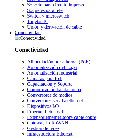
Soporte para circuito impreso
Soquetes para relé
Switch y microswitch
Tarjetas PI
Unión y derivación de cable
Conectividad
Conectividad
Alimentación por ethernet (PoE)
Automatización del hogar
Automatización Industrial
Cámaras para IoT
Capacitación y Soporte
Comunicación banda ancha
Conversores de medios
Conversores serial a ethernet
Dispositivos I/O
Ethernet Industrial
Extensor ethernet sobre cable cobre
Gateway LoRaWAN
Gestión de redes
Infraestructura Ethercat