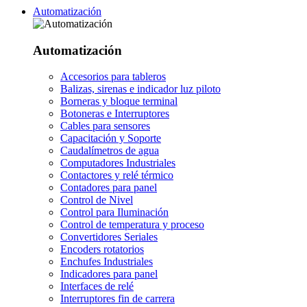
Automatización
Automatización
Accesorios para tableros
Balizas, sirenas e indicador luz piloto
Borneras y bloque terminal
Botoneras e Interruptores
Cables para sensores
Capacitación y Soporte
Caudalímetros de agua
Computadores Industriales
Contactores y relé térmico
Contadores para panel
Control de Nivel
Control para Iluminación
Control de temperatura y proceso
Convertidores Seriales
Encoders rotatorios
Enchufes Industriales
Indicadores para panel
Interfaces de relé
Interruptores fin de carrera