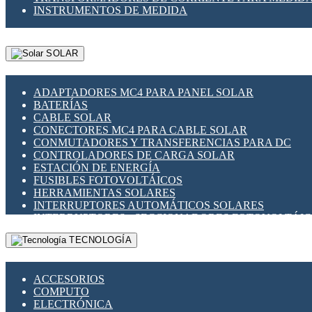
INSTRUMENTOS DE MEDIDA
SOLAR
ADAPTADORES MC4 PARA PANEL SOLAR
BATERÍAS
CABLE SOLAR
CONECTORES MC4 PARA CABLE SOLAR
CONMUTADORES Y TRANSFERENCIAS PARA DC
CONTROLADORES DE CARGA SOLAR
ESTACIÓN DE ENERGÍA
FUSIBLES FOTOVOLTÁICOS
HERRAMIENTAS SOLARES
INTERRUPTORES AUTOMÁTICOS SOLARES
INTERRUPTORES - SECCIONADORES FOTOVOLTÁI
MONTAJE PANEL SOLAR
TECNOLOGÍA
PORTA FUSIBLES Y SECCIONADORES FOTOVOLTAI
SUPRESOR DE TRANSIENTES SPDS PARA APLICACI
ACCESORIOS
COMPUTO
ELECTRÓNICA