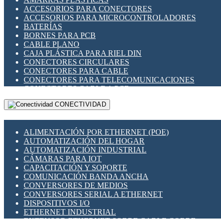
ENCHUFES INDUSTRIALES
ACCESORIOS PARA CONECTORES
INDICADORES PARA PANEL
ACCESORIOS PARA MICROCONTROLADORES
INTERFACES DE RELÉ
BATERÍAS
INTERRUPTORES FIN DE CARRERA
BORNES PARA PCB
LLAVES CONMUTADORAS
CABLE PLANO
MEDIDORES DE ENERGÍA Y TC'S DE CORRIENTE
CAJA PLÁSTICA PARA RIEL DIN
MOTORES PASO A PASO
CONECTORES CIRCULARES
PANTALLAS HMI
CONECTORES PARA CABLE
PLC -CONTROLADORES LÓGICO PROGRAMABLES
CONECTORES PARA TELECOMUNICACIONES
PROGRAMADORES DE HORARIO
CONECTORES CABLE A PCB
PROTECCIÓN ELÉCTRICA
CONECTORES PCB A CABLE
RELÉS DE PROTECCIÓN
CONECTIVIDAD
DIP SWITCHES
SENSORES CAPACITIVOS
DISPLAYS 7 SEGMENTOS
SENSORES DE POSICIÓN LINEAL
FUSIBLES Y PORTAFUSIBLES
SENSORES FOTOELÉCTRICOS
ALIMENTACIÓN POR ETHERNET (POE)
HERRAMIENTAS VARIAS
SENSORES INDUCTIVOS
AUTOMATIZACIÓN DEL HOGAR
ILUMINACIÓN LED
TEMPORIZADORES
AUTOMATIZACIÓN INDUSTRIAL
INTERRUPTORES REED
VARIACS
CÁMARAS PARA IOT
INTERFACES DE RELÉ
VARIADORES DE FRECUENCIA [VDF]
CAPACITACIÓN Y SOPORTE
OTROS RELÉS
SECCIONADORES - INTERRUPTORES
COMUNICACIÓN BANDA ANCHA
PROTECCIÓN TÉRMICA
MAQUINARIA
CONVERSORES DE MEDIOS
RELÉS AUTOMOTRICES
CONVERSORES SERIAL A ETHERNET
RELÉS DE SEÑAL
DISPOSITIVOS I/O
RELÉS DE ESTADO SÓLIDO SSR
ETHERNET INDUSTRIAL
RELÉS INDUSTRIALES
EXTENSOR ETHERNET SOBRE CABLE COBRE