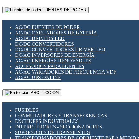
RELÉS INTELIGENTES WIFI
GATEWAY LORAWAN
RELÉS MINIATURA DE POTENCIA
FUENTES DE PODER
GESTIÓN DE REDES
SENSORES MAGNÉTICOS
INFRAESTRUCTURA ETHERCAT
SOPORTE PARA CIRCUITO IMPRESO
PERIFÉRICOS DE RED
SOQUETES PARA RELÉ
AC/DC FUENTES DE PODER
PLACAS MODULARES IOT
SWITCH Y MICROSWITCH
AC/DC CARGADORES DE BATERÍA
SWITCHES Y REDES WIFI
TARJETAS PI
AC/DC DRIVERS LED
SOLUCIONES IOT
UNIÓN Y DERIVACIÓN DE CABLE
DC/DC CONVERTIDORES
SOLUCIONES LORAWAN
DC/DC CONVERTIDORES DRIVER LED
SOLUCIONES RED CELULAR
DC/AC INVERSORES DE ENERGÍA
SEGURIDAD PARA REDES
AC/AC ENERGÍAS RENOVABLES
SWITCHES LAN
ACCESORIOS PARA FUENTES
TELEFONÍA IP (VOIP)
AC/AC VARIADORES DE FRECUENCIA VDF
VIGILANCIA IP (CCTV)
AC/AC UPS ONLINE
MESHTASTIC
PROTECCIÓN
FUSIBLES
CONMUTADORES Y TRANSFERENCIAS
ENCHUFES INDUSTRIALES
INTERRUPTORES - SECCIONADORES
SUPRESORES DE TRANSIENTES
TRANSFORMADORES DE CORRIENTE PARA MEDID