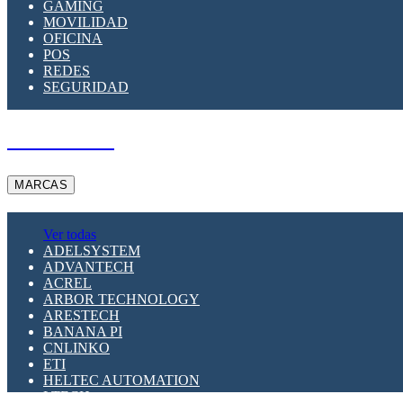
GAMING
MOVILIDAD
OFICINA
POS
REDES
SEGURIDAD
A PEDIDO
MARCAS
Ver todas
ADELSYSTEM
ADVANTECH
ACREL
ARBOR TECHNOLOGY
ARESTECH
BANANA PI
CNLINKO
ETI
HELTEC AUTOMATION
LTECH