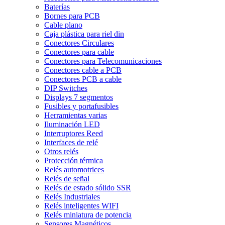
Baterías
Bornes para PCB
Cable plano
Caja plástica para riel din
Conectores Circulares
Conectores para cable
Conectores para Telecomunicaciones
Conectores cable a PCB
Conectores PCB a cable
DIP Switches
Displays 7 segmentos
Fusibles y portafusibles
Herramientas varias
Iluminación LED
Interruptores Reed
Interfaces de relé
Otros relés
Protección térmica
Relés automotrices
Relés de señal
Relés de estado sólido SSR
Relés Industriales
Relés inteligentes WIFI
Relés miniatura de potencia
Sensores Magnéticos