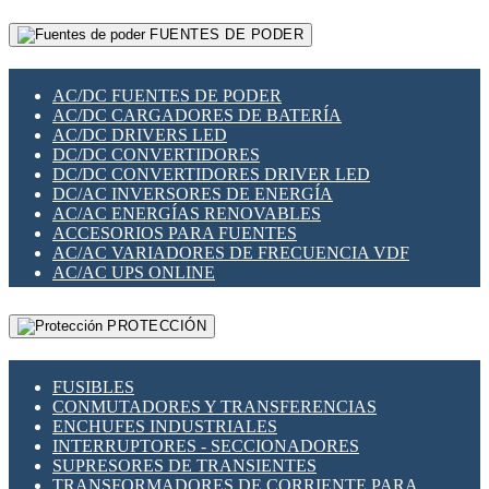
RELÉS INTELIGENTES WIFI
GATEWAY LORAWAN
RELÉS MINIATURA DE POTENCIA
FUENTES DE PODER
GESTIÓN DE REDES
SENSORES MAGNÉTICOS
INFRAESTRUCTURA ETHERCAT
SOPORTE PARA CIRCUITO IMPRESO
PERIFÉRICOS DE RED
SOQUETES PARA RELÉ
AC/DC FUENTES DE PODER
PLACAS MODULARES IOT
SWITCH Y MICROSWITCH
AC/DC CARGADORES DE BATERÍA
SWITCHES Y REDES WIFI
TARJETAS PI
AC/DC DRIVERS LED
SOLUCIONES IOT
UNIÓN Y DERIVACIÓN DE CABLE
DC/DC CONVERTIDORES
SOLUCIONES LORAWAN
DC/DC CONVERTIDORES DRIVER LED
SOLUCIONES RED CELULAR
DC/AC INVERSORES DE ENERGÍA
SEGURIDAD PARA REDES
AC/AC ENERGÍAS RENOVABLES
SWITCHES LAN
ACCESORIOS PARA FUENTES
TELEFONÍA IP (VOIP)
AC/AC VARIADORES DE FRECUENCIA VDF
VIGILANCIA IP (CCTV)
AC/AC UPS ONLINE
MESHTASTIC
PROTECCIÓN
FUSIBLES
CONMUTADORES Y TRANSFERENCIAS
ENCHUFES INDUSTRIALES
INTERRUPTORES - SECCIONADORES
SUPRESORES DE TRANSIENTES
TRANSFORMADORES DE CORRIENTE PARA