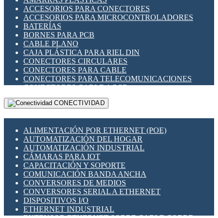
ENCHUFES INDUSTRIALES
ACCESORIOS PARA CONECTORES
INDICADORES PARA PANEL
ACCESORIOS PARA MICROCONTROLADORES
INTERFACES DE RELÉ
BATERÍAS
INTERRUPTORES FIN DE CARRERA
BORNES PARA PCB
LLAVES CONMUTADORAS
CABLE PLANO
MEDIDORES DE ENERGÍA Y TC'S DE CORRIENTE
CAJA PLÁSTICA PARA RIEL DIN
MOTORES PASO A PASO
CONECTORES CIRCULARES
PANTALLAS HMI
CONECTORES PARA CABLE
PLC -CONTROLADORES LÓGICO PROGRAMABLES
CONECTORES PARA TELECOMUNICACIONES
PROGRAMADORES DE HORARIO
CONECTORES CABLE A PCB
PROTECCIÓN ELÉCTRICA
CONECTORES PCB A CABLE
RELÉS DE PROTECCIÓN
CONECTIVIDAD
DIP SWITCHES
SENSORES CAPACITIVOS
DISPLAYS 7 SEGMENTOS
SENSORES DE POSICIÓN LINEAL
FUSIBLES Y PORTAFUSIBLES
SENSORES FOTOELÉCTRICOS
ALIMENTACIÓN POR ETHERNET (POE)
HERRAMIENTAS VARIAS
SENSORES INDUCTIVOS
AUTOMATIZACIÓN DEL HOGAR
ILUMINACIÓN LED
TEMPORIZADORES
AUTOMATIZACIÓN INDUSTRIAL
INTERRUPTORES REED
VARIACS
CÁMARAS PARA IOT
INTERFACES DE RELÉ
VARIADORES DE FRECUENCIA [VDF]
CAPACITACIÓN Y SOPORTE
OTROS RELÉS
SECCIONADORES - INTERRUPTORES
COMUNICACIÓN BANDA ANCHA
PROTECCIÓN TÉRMICA
MAQUINARIA
CONVERSORES DE MEDIOS
RELÉS AUTOMOTRICES
CONVERSORES SERIAL A ETHERNET
RELÉS DE SEÑAL
DISPOSITIVOS I/O
RELÉS DE ESTADO SÓLIDO SSR
ETHERNET INDUSTRIAL
RELÉS INDUSTRIALES
EXTENSOR ETHERNET SOBRE CABLE COBRE