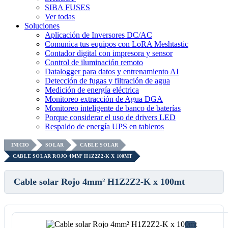
SIBA FUSES
Ver todas
Soluciones
Aplicación de Inversores DC/AC
Comunica tus equipos con LoRA Meshtastic
Contador digital con impresora y sensor
Control de iluminación remoto
Datalogger para datos y entrenamiento AI
Detección de fugas y filtración de agua
Medición de energía eléctrica
Monitoreo extracción de Agua DGA
Monitoreo inteligente de banco de baterías
Porque considerar el uso de drivers LED
Respaldo de energía UPS en tableros
INICIO
SOLAR
CABLE SOLAR
CABLE SOLAR ROJO 4MM² H1Z2Z2-K X 100MT
Cable solar Rojo 4mm² H1Z2Z2-K x 100mt