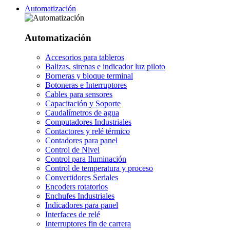
Automatización
Automatización
Accesorios para tableros
Balizas, sirenas e indicador luz piloto
Borneras y bloque terminal
Botoneras e Interruptores
Cables para sensores
Capacitación y Soporte
Caudalímetros de agua
Computadores Industriales
Contactores y relé térmico
Contadores para panel
Control de Nivel
Control para Iluminación
Control de temperatura y proceso
Convertidores Seriales
Encoders rotatorios
Enchufes Industriales
Indicadores para panel
Interfaces de relé
Interruptores fin de carrera