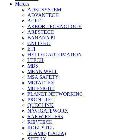
Marcas
ADELSYSTEM
ADVANTECH
ACREL
ARBOR TECHNOLOGY
ARESTECH
BANANA PI
CNLINKO
ETI
HELTEC AUTOMATION
LTECH
MBS
MEAN WELL
MSA SAFETY
METALTEX
MILESIGHT
PLANET NETWORKING
PRONUTEC
QUECLINK
NAVIGATEWORX
RAKWIRELESS
RIEVTECH
ROBUSTEL
SCAME (ITALIA)
SHELLY