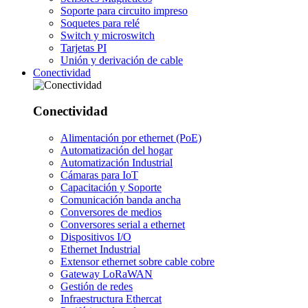
Soporte para circuito impreso
Soquetes para relé
Switch y microswitch
Tarjetas PI
Unión y derivación de cable
Conectividad
Conectividad
Alimentación por ethernet (PoE)
Automatización del hogar
Automatización Industrial
Cámaras para IoT
Capacitación y Soporte
Comunicación banda ancha
Conversores de medios
Conversores serial a ethernet
Dispositivos I/O
Ethernet Industrial
Extensor ethernet sobre cable cobre
Gateway LoRaWAN
Gestión de redes
Infraestructura Ethercat