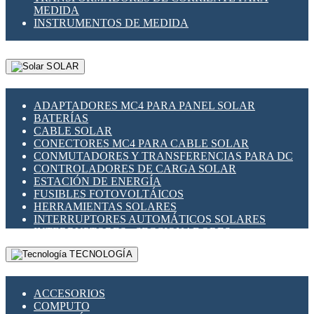
MEDIDA
INSTRUMENTOS DE MEDIDA
SOLAR
ADAPTADORES MC4 PARA PANEL SOLAR
BATERÍAS
CABLE SOLAR
CONECTORES MC4 PARA CABLE SOLAR
CONMUTADORES Y TRANSFERENCIAS PARA DC
CONTROLADORES DE CARGA SOLAR
ESTACIÓN DE ENERGÍA
FUSIBLES FOTOVOLTÁICOS
HERRAMIENTAS SOLARES
INTERRUPTORES AUTOMÁTICOS SOLARES
INTERRUPTORES - SECCIONADORES
FOTOVOLTÁICOS
TECNOLOGÍA
MONTAJE PANEL SOLAR
PORTA FUSIBLES Y SECCIONADORES
FOTOVOLTAICOS
ACCESORIOS
SUPRESOR DE TRANSIENTES SPDS PARA
COMPUTO
APLICACIONES FOTOVOLTAICAS