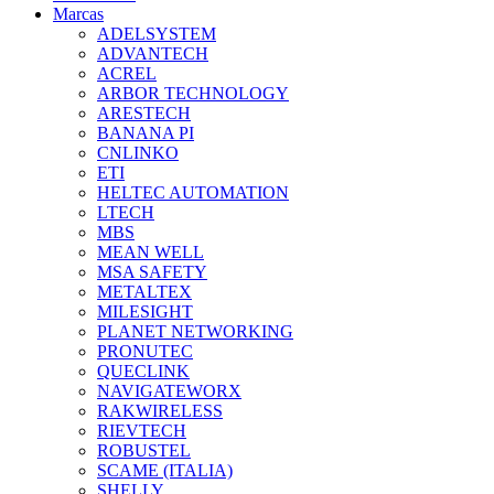
Marcas
ADELSYSTEM
ADVANTECH
ACREL
ARBOR TECHNOLOGY
ARESTECH
BANANA PI
CNLINKO
ETI
HELTEC AUTOMATION
LTECH
MBS
MEAN WELL
MSA SAFETY
METALTEX
MILESIGHT
PLANET NETWORKING
PRONUTEC
QUECLINK
NAVIGATEWORX
RAKWIRELESS
RIEVTECH
ROBUSTEL
SCAME (ITALIA)
SHELLY