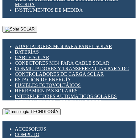
MEDIDA
INSTRUMENTOS DE MEDIDA
SOLAR
ADAPTADORES MC4 PARA PANEL SOLAR
BATERÍAS
CABLE SOLAR
CONECTORES MC4 PARA CABLE SOLAR
CONMUTADORES Y TRANSFERENCIAS PARA DC
CONTROLADORES DE CARGA SOLAR
ESTACIÓN DE ENERGÍA
FUSIBLES FOTOVOLTÁICOS
HERRAMIENTAS SOLARES
INTERRUPTORES AUTOMÁTICOS SOLARES
INTERRUPTORES - SECCIONADORES
FOTOVOLTÁICOS
TECNOLOGÍA
MONTAJE PANEL SOLAR
PORTA FUSIBLES Y SECCIONADORES
FOTOVOLTAICOS
ACCESORIOS
SUPRESOR DE TRANSIENTES SPDS PARA
COMPUTO
APLICACIONES FOTOVOLTAICAS