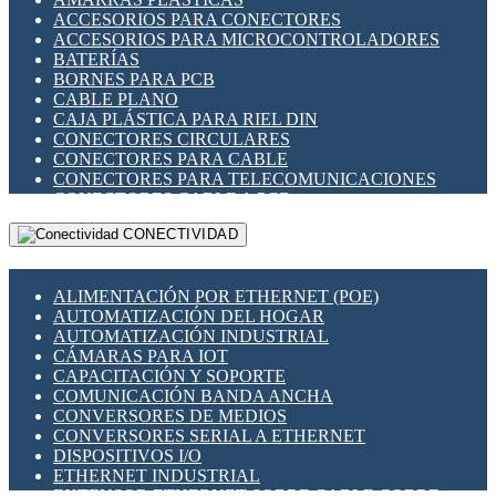
ENCHUFES INDUSTRIALES
ACCESORIOS PARA CONECTORES
INDICADORES PARA PANEL
ACCESORIOS PARA MICROCONTROLADORES
INTERFACES DE RELÉ
BATERÍAS
INTERRUPTORES FIN DE CARRERA
BORNES PARA PCB
LLAVES CONMUTADORAS
CABLE PLANO
MEDIDORES DE ENERGÍA Y TC'S DE CORRIENTE
CAJA PLÁSTICA PARA RIEL DIN
MOTORES PASO A PASO
CONECTORES CIRCULARES
PANTALLAS HMI
CONECTORES PARA CABLE
PLC -CONTROLADORES LÓGICO PROGRAMABLES
CONECTORES PARA TELECOMUNICACIONES
PROGRAMADORES DE HORARIO
CONECTORES CABLE A PCB
PROTECCIÓN ELÉCTRICA
CONECTORES PCB A CABLE
RELÉS DE PROTECCIÓN
CONECTIVIDAD
DIP SWITCHES
SENSORES CAPACITIVOS
DISPLAYS 7 SEGMENTOS
SENSORES DE POSICIÓN LINEAL
FUSIBLES Y PORTAFUSIBLES
SENSORES FOTOELÉCTRICOS
ALIMENTACIÓN POR ETHERNET (POE)
HERRAMIENTAS VARIAS
SENSORES INDUCTIVOS
AUTOMATIZACIÓN DEL HOGAR
ILUMINACIÓN LED
TEMPORIZADORES
AUTOMATIZACIÓN INDUSTRIAL
INTERRUPTORES REED
VARIACS
CÁMARAS PARA IOT
INTERFACES DE RELÉ
VARIADORES DE FRECUENCIA [VDF]
CAPACITACIÓN Y SOPORTE
OTROS RELÉS
SECCIONADORES - INTERRUPTORES
COMUNICACIÓN BANDA ANCHA
PROTECCIÓN TÉRMICA
MAQUINARIA
CONVERSORES DE MEDIOS
RELÉS AUTOMOTRICES
CONVERSORES SERIAL A ETHERNET
RELÉS DE SEÑAL
DISPOSITIVOS I/O
RELÉS DE ESTADO SÓLIDO SSR
ETHERNET INDUSTRIAL
RELÉS INDUSTRIALES
EXTENSOR ETHERNET SOBRE CABLE COBRE