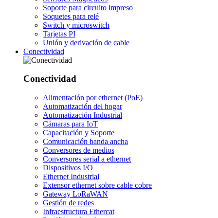
Soporte para circuito impreso
Soquetes para relé
Switch y microswitch
Tarjetas PI
Unión y derivación de cable
Conectividad
Conectividad
Alimentación por ethernet (PoE)
Automatización del hogar
Automatización Industrial
Cámaras para IoT
Capacitación y Soporte
Comunicación banda ancha
Conversores de medios
Conversores serial a ethernet
Dispositivos I/O
Ethernet Industrial
Extensor ethernet sobre cable cobre
Gateway LoRaWAN
Gestión de redes
Infraestructura Ethercat