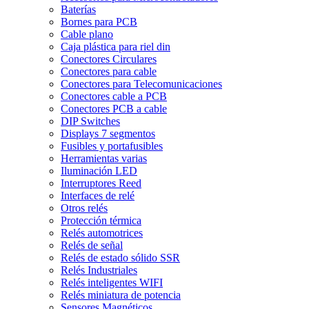
Baterías
Bornes para PCB
Cable plano
Caja plástica para riel din
Conectores Circulares
Conectores para cable
Conectores para Telecomunicaciones
Conectores cable a PCB
Conectores PCB a cable
DIP Switches
Displays 7 segmentos
Fusibles y portafusibles
Herramientas varias
Iluminación LED
Interruptores Reed
Interfaces de relé
Otros relés
Protección térmica
Relés automotrices
Relés de señal
Relés de estado sólido SSR
Relés Industriales
Relés inteligentes WIFI
Relés miniatura de potencia
Sensores Magnéticos