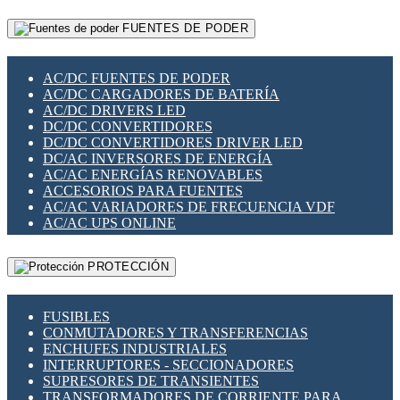
RELÉS INTELIGENTES WIFI
GATEWAY LORAWAN
RELÉS MINIATURA DE POTENCIA
FUENTES DE PODER
GESTIÓN DE REDES
SENSORES MAGNÉTICOS
INFRAESTRUCTURA ETHERCAT
SOPORTE PARA CIRCUITO IMPRESO
PERIFÉRICOS DE RED
SOQUETES PARA RELÉ
AC/DC FUENTES DE PODER
PLACAS MODULARES IOT
SWITCH Y MICROSWITCH
AC/DC CARGADORES DE BATERÍA
SWITCHES Y REDES WIFI
TARJETAS PI
AC/DC DRIVERS LED
SOLUCIONES IOT
UNIÓN Y DERIVACIÓN DE CABLE
DC/DC CONVERTIDORES
SOLUCIONES LORAWAN
DC/DC CONVERTIDORES DRIVER LED
SOLUCIONES RED CELULAR
DC/AC INVERSORES DE ENERGÍA
SEGURIDAD PARA REDES
AC/AC ENERGÍAS RENOVABLES
SWITCHES LAN
ACCESORIOS PARA FUENTES
TELEFONÍA IP (VOIP)
AC/AC VARIADORES DE FRECUENCIA VDF
VIGILANCIA IP (CCTV)
AC/AC UPS ONLINE
MESHTASTIC
PROTECCIÓN
FUSIBLES
CONMUTADORES Y TRANSFERENCIAS
ENCHUFES INDUSTRIALES
INTERRUPTORES - SECCIONADORES
SUPRESORES DE TRANSIENTES
TRANSFORMADORES DE CORRIENTE PARA