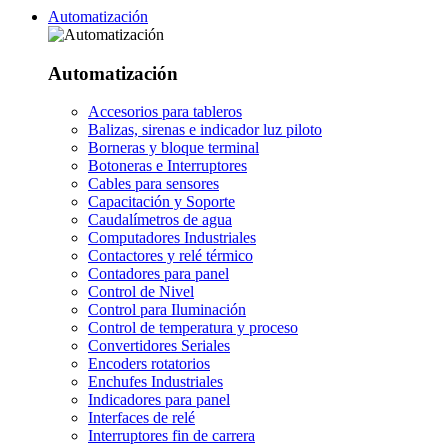
Automatización
Automatización
Accesorios para tableros
Balizas, sirenas e indicador luz piloto
Borneras y bloque terminal
Botoneras e Interruptores
Cables para sensores
Capacitación y Soporte
Caudalímetros de agua
Computadores Industriales
Contactores y relé térmico
Contadores para panel
Control de Nivel
Control para Iluminación
Control de temperatura y proceso
Convertidores Seriales
Encoders rotatorios
Enchufes Industriales
Indicadores para panel
Interfaces de relé
Interruptores fin de carrera