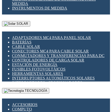
MEDIDA
INSTRUMENTOS DE MEDIDA
SOLAR
ADAPTADORES MC4 PARA PANEL SOLAR
BATERÍAS
CABLE SOLAR
CONECTORES MC4 PARA CABLE SOLAR
CONMUTADORES Y TRANSFERENCIAS PARA DC
CONTROLADORES DE CARGA SOLAR
ESTACIÓN DE ENERGÍA
FUSIBLES FOTOVOLTÁICOS
HERRAMIENTAS SOLARES
INTERRUPTORES AUTOMÁTICOS SOLARES
INTERRUPTORES - SECCIONADORES
FOTOVOLTÁICOS
TECNOLOGÍA
MONTAJE PANEL SOLAR
PORTA FUSIBLES Y SECCIONADORES
FOTOVOLTAICOS
ACCESORIOS
SUPRESOR DE TRANSIENTES SPDS PARA
COMPUTO
APLICACIONES FOTOVOLTAICAS