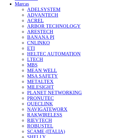
Marcas
ADELSYSTEM
ADVANTECH
ACREL
ARBOR TECHNOLOGY
ARESTECH
BANANA PI
CNLINKO
ETI
HELTEC AUTOMATION
LTECH
MBS
MEAN WELL
MSA SAFETY
METALTEX
MILESIGHT
PLANET NETWORKING
PRONUTEC
QUECLINK
NAVIGATEWORX
RAKWIRELESS
RIEVTECH
ROBUSTEL
SCAME (ITALIA)
SHELLY