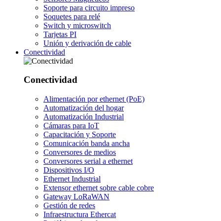
Soporte para circuito impreso
Soquetes para relé
Switch y microswitch
Tarjetas PI
Unión y derivación de cable
Conectividad
Conectividad
Alimentación por ethernet (PoE)
Automatización del hogar
Automatización Industrial
Cámaras para IoT
Capacitación y Soporte
Comunicación banda ancha
Conversores de medios
Conversores serial a ethernet
Dispositivos I/O
Ethernet Industrial
Extensor ethernet sobre cable cobre
Gateway LoRaWAN
Gestión de redes
Infraestructura Ethercat