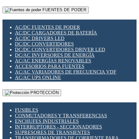
RELÉS INTELIGENTES WIFI
GATEWAY LORAWAN
RELÉS MINIATURA DE POTENCIA
FUENTES DE PODER
GESTIÓN DE REDES
SENSORES MAGNÉTICOS
INFRAESTRUCTURA ETHERCAT
SOPORTE PARA CIRCUITO IMPRESO
PERIFÉRICOS DE RED
SOQUETES PARA RELÉ
AC/DC FUENTES DE PODER
PLACAS MODULARES IOT
SWITCH Y MICROSWITCH
AC/DC CARGADORES DE BATERÍA
SWITCHES Y REDES WIFI
TARJETAS PI
AC/DC DRIVERS LED
SOLUCIONES IOT
UNIÓN Y DERIVACIÓN DE CABLE
DC/DC CONVERTIDORES
SOLUCIONES LORAWAN
DC/DC CONVERTIDORES DRIVER LED
SOLUCIONES RED CELULAR
DC/AC INVERSORES DE ENERGÍA
SEGURIDAD PARA REDES
AC/AC ENERGÍAS RENOVABLES
SWITCHES LAN
ACCESORIOS PARA FUENTES
TELEFONÍA IP (VOIP)
AC/AC VARIADORES DE FRECUENCIA VDF
VIGILANCIA IP (CCTV)
AC/AC UPS ONLINE
MESHTASTIC
PROTECCIÓN
FUSIBLES
CONMUTADORES Y TRANSFERENCIAS
ENCHUFES INDUSTRIALES
INTERRUPTORES - SECCIONADORES
SUPRESORES DE TRANSIENTES
TRANSFORMADORES DE CORRIENTE PARA