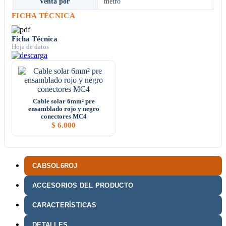
Venta por
metro
FICHA TÉCNICA
Ficha Técnica
Hoja de datos
Cable solar 6mm² pre
ensamblado rojo y negro
conectores MC4
$
6.000
CABSOL6ROJ
ACCESORIOS DEL PRODUCTO
CARACTERÍSTICAS
DETALLES