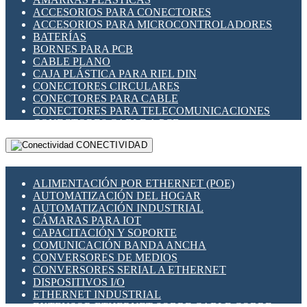
ENCHUFES INDUSTRIALES
ACCESORIOS PARA CONECTORES
INDICADORES PARA PANEL
ACCESORIOS PARA MICROCONTROLADORES
INTERFACES DE RELÉ
BATERÍAS
INTERRUPTORES FIN DE CARRERA
BORNES PARA PCB
LLAVES CONMUTADORAS
CABLE PLANO
MEDIDORES DE ENERGÍA Y TC'S DE CORRIENTE
CAJA PLÁSTICA PARA RIEL DIN
MOTORES PASO A PASO
CONECTORES CIRCULARES
PANTALLAS HMI
CONECTORES PARA CABLE
PLC -CONTROLADORES LÓGICO PROGRAMABLES
CONECTORES PARA TELECOMUNICACIONES
PROGRAMADORES DE HORARIO
CONECTORES CABLE A PCB
PROTECCIÓN ELÉCTRICA
CONECTORES PCB A CABLE
RELÉS DE PROTECCIÓN
CONECTIVIDAD
DIP SWITCHES
SENSORES CAPACITIVOS
DISPLAYS 7 SEGMENTOS
SENSORES DE POSICIÓN LINEAL
FUSIBLES Y PORTAFUSIBLES
SENSORES FOTOELÉCTRICOS
ALIMENTACIÓN POR ETHERNET (POE)
HERRAMIENTAS VARIAS
SENSORES INDUCTIVOS
AUTOMATIZACIÓN DEL HOGAR
ILUMINACIÓN LED
TEMPORIZADORES
AUTOMATIZACIÓN INDUSTRIAL
INTERRUPTORES REED
VARIACS
CÁMARAS PARA IOT
INTERFACES DE RELÉ
VARIADORES DE FRECUENCIA [VDF]
CAPACITACIÓN Y SOPORTE
OTROS RELÉS
SECCIONADORES - INTERRUPTORES
COMUNICACIÓN BANDA ANCHA
PROTECCIÓN TÉRMICA
MAQUINARIA
CONVERSORES DE MEDIOS
RELÉS AUTOMOTRICES
CONVERSORES SERIAL A ETHERNET
RELÉS DE SEÑAL
DISPOSITIVOS I/O
RELÉS DE ESTADO SÓLIDO SSR
ETHERNET INDUSTRIAL
RELÉS INDUSTRIALES
EXTENSOR ETHERNET SOBRE CABLE COBRE