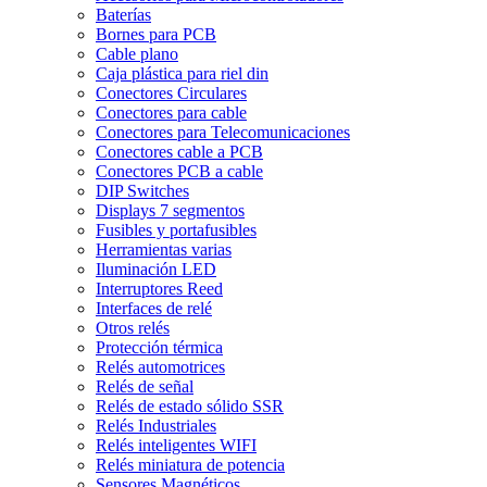
Baterías
Bornes para PCB
Cable plano
Caja plástica para riel din
Conectores Circulares
Conectores para cable
Conectores para Telecomunicaciones
Conectores cable a PCB
Conectores PCB a cable
DIP Switches
Displays 7 segmentos
Fusibles y portafusibles
Herramientas varias
Iluminación LED
Interruptores Reed
Interfaces de relé
Otros relés
Protección térmica
Relés automotrices
Relés de señal
Relés de estado sólido SSR
Relés Industriales
Relés inteligentes WIFI
Relés miniatura de potencia
Sensores Magnéticos