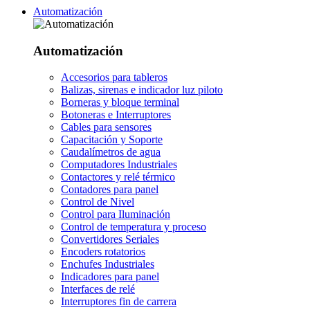
Automatización
Automatización
Accesorios para tableros
Balizas, sirenas e indicador luz piloto
Borneras y bloque terminal
Botoneras e Interruptores
Cables para sensores
Capacitación y Soporte
Caudalímetros de agua
Computadores Industriales
Contactores y relé térmico
Contadores para panel
Control de Nivel
Control para Iluminación
Control de temperatura y proceso
Convertidores Seriales
Encoders rotatorios
Enchufes Industriales
Indicadores para panel
Interfaces de relé
Interruptores fin de carrera