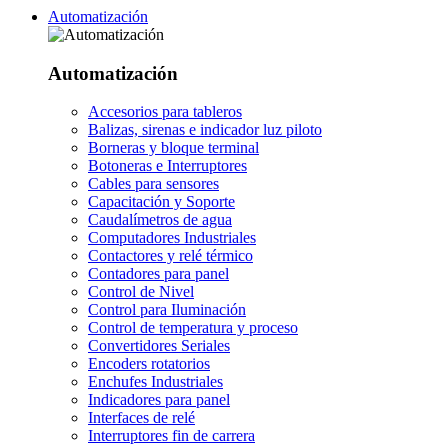
Automatización
Automatización
Accesorios para tableros
Balizas, sirenas e indicador luz piloto
Borneras y bloque terminal
Botoneras e Interruptores
Cables para sensores
Capacitación y Soporte
Caudalímetros de agua
Computadores Industriales
Contactores y relé térmico
Contadores para panel
Control de Nivel
Control para Iluminación
Control de temperatura y proceso
Convertidores Seriales
Encoders rotatorios
Enchufes Industriales
Indicadores para panel
Interfaces de relé
Interruptores fin de carrera