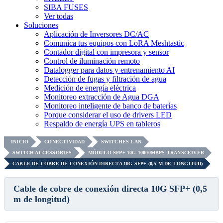
SIBA FUSES
Ver todas
Soluciones
Aplicación de Inversores DC/AC
Comunica tus equipos con LoRA Meshtastic
Contador digital con impresora y sensor
Control de iluminación remoto
Datalogger para datos y entrenamiento AI
Detección de fugas y filtración de agua
Medición de energía eléctrica
Monitoreo extracción de Agua DGA
Monitoreo inteligente de banco de baterías
Porque considerar el uso de drivers LED
Respaldo de energía UPS en tableros
INICIO
CONECTIVIDAD
SWITCHES LAN
SWITCH ACCESSORIES
MÓDULO SFP+ 10G 10000MBPS TRANSCEIVER
CABLE DE COBRE DE CONEXIÓN DIRECTA 10G SFP+ (0,5 M DE LONGITUD)
Cable de cobre de conexión directa 10G SFP+ (0,5
m de longitud)