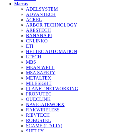
Marcas
ADELSYSTEM
ADVANTECH
ACREL
ARBOR TECHNOLOGY
ARESTECH
BANANA PI
CNLINKO
ETI
HELTEC AUTOMATION
LTECH
MBS
MEAN WELL
MSA SAFETY
METALTEX
MILESIGHT
PLANET NETWORKING
PRONUTEC
QUECLINK
NAVIGATEWORX
RAKWIRELESS
RIEVTECH
ROBUSTEL
SCAME (ITALIA)
SHELLY