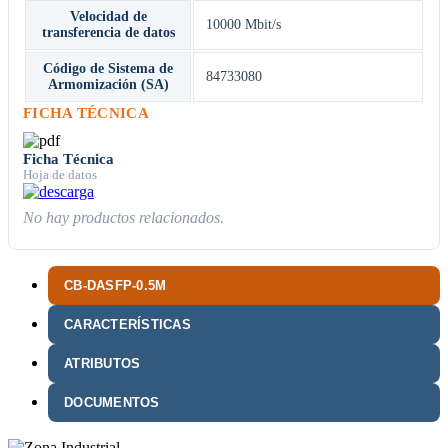
Velocidad de
10000 Mbit/s
transferencia de datos
Código de Sistema de
84733080
Armomización (SA)
FICHA TÉCNICA
Ficha Técnica
Hoja de datos
No hay productos relacionados.
CB-DASFP-0.5M
CARACTERÍSTICAS
ATRIBUTOS
DOCUMENTOS