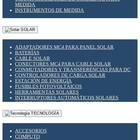
MEDIDA
INSTRUMENTOS DE MEDIDA
SOLAR
ADAPTADORES MC4 PARA PANEL SOLAR
BATERÍAS
CABLE SOLAR
CONECTORES MC4 PARA CABLE SOLAR
CONMUTADORES Y TRANSFERENCIAS PARA DC
CONTROLADORES DE CARGA SOLAR
ESTACIÓN DE ENERGÍA
FUSIBLES FOTOVOLTÁICOS
HERRAMIENTAS SOLARES
INTERRUPTORES AUTOMÁTICOS SOLARES
INTERRUPTORES - SECCIONADORES
FOTOVOLTÁICOS
TECNOLOGÍA
MONTAJE PANEL SOLAR
PORTA FUSIBLES Y SECCIONADORES
FOTOVOLTAICOS
ACCESORIOS
SUPRESOR DE TRANSIENTES SPDS PARA
COMPUTO
APLICACIONES FOTOVOLTAICAS