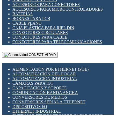
ENCHUFES INDUSTRIALES
ACCESORIOS PARA CONECTORES
INDICADORES PARA PANEL
ACCESORIOS PARA MICROCONTROLADORES
INTERFACES DE RELÉ
BATERÍAS
INTERRUPTORES FIN DE CARRERA
BORNES PARA PCB
LLAVES CONMUTADORAS
CABLE PLANO
MEDIDORES DE ENERGÍA Y TC'S DE CORRIENTE
CAJA PLÁSTICA PARA RIEL DIN
MOTORES PASO A PASO
CONECTORES CIRCULARES
PANTALLAS HMI
CONECTORES PARA CABLE
PLC -CONTROLADORES LÓGICO PROGRAMABLES
CONECTORES PARA TELECOMUNICACIONES
PROGRAMADORES DE HORARIO
CONECTORES CABLE A PCB
PROTECCIÓN ELÉCTRICA
CONECTORES PCB A CABLE
RELÉS DE PROTECCIÓN
CONECTIVIDAD
DIP SWITCHES
SENSORES CAPACITIVOS
DISPLAYS 7 SEGMENTOS
SENSORES DE POSICIÓN LINEAL
FUSIBLES Y PORTAFUSIBLES
SENSORES FOTOELÉCTRICOS
ALIMENTACIÓN POR ETHERNET (POE)
HERRAMIENTAS VARIAS
SENSORES INDUCTIVOS
AUTOMATIZACIÓN DEL HOGAR
ILUMINACIÓN LED
TEMPORIZADORES
AUTOMATIZACIÓN INDUSTRIAL
INTERRUPTORES REED
VARIACS
CÁMARAS PARA IOT
INTERFACES DE RELÉ
VARIADORES DE FRECUENCIA [VDF]
CAPACITACIÓN Y SOPORTE
OTROS RELÉS
SECCIONADORES - INTERRUPTORES
COMUNICACIÓN BANDA ANCHA
PROTECCIÓN TÉRMICA
MAQUINARIA
CONVERSORES DE MEDIOS
RELÉS AUTOMOTRICES
CONVERSORES SERIAL A ETHERNET
RELÉS DE SEÑAL
DISPOSITIVOS I/O
RELÉS DE ESTADO SÓLIDO SSR
ETHERNET INDUSTRIAL
RELÉS INDUSTRIALES
EXTENSOR ETHERNET SOBRE CABLE COBRE