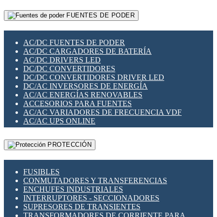
RELÉS INTELIGENTES WIFI
GATEWAY LORAWAN
RELÉS MINIATURA DE POTENCIA
FUENTES DE PODER
GESTIÓN DE REDES
SENSORES MAGNÉTICOS
INFRAESTRUCTURA ETHERCAT
SOPORTE PARA CIRCUITO IMPRESO
PERIFÉRICOS DE RED
SOQUETES PARA RELÉ
AC/DC FUENTES DE PODER
PLACAS MODULARES IOT
SWITCH Y MICROSWITCH
AC/DC CARGADORES DE BATERÍA
SWITCHES Y REDES WIFI
TARJETAS PI
AC/DC DRIVERS LED
SOLUCIONES IOT
UNIÓN Y DERIVACIÓN DE CABLE
DC/DC CONVERTIDORES
SOLUCIONES LORAWAN
DC/DC CONVERTIDORES DRIVER LED
SOLUCIONES RED CELULAR
DC/AC INVERSORES DE ENERGÍA
SEGURIDAD PARA REDES
AC/AC ENERGÍAS RENOVABLES
SWITCHES LAN
ACCESORIOS PARA FUENTES
TELEFONÍA IP (VOIP)
AC/AC VARIADORES DE FRECUENCIA VDF
VIGILANCIA IP (CCTV)
AC/AC UPS ONLINE
MESHTASTIC
PROTECCIÓN
FUSIBLES
CONMUTADORES Y TRANSFERENCIAS
ENCHUFES INDUSTRIALES
INTERRUPTORES - SECCIONADORES
SUPRESORES DE TRANSIENTES
TRANSFORMADORES DE CORRIENTE PARA