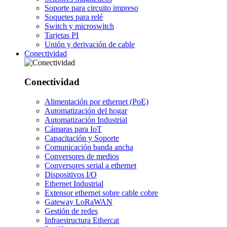
Soporte para circuito impreso
Soquetes para relé
Switch y microswitch
Tarjetas PI
Unión y derivación de cable
Conectividad
Conectividad
Alimentación por ethernet (PoE)
Automatización del hogar
Automatización Industrial
Cámaras para IoT
Capacitación y Soporte
Comunicación banda ancha
Conversores de medios
Conversores serial a ethernet
Dispositivos I/O
Ethernet Industrial
Extensor ethernet sobre cable cobre
Gateway LoRaWAN
Gestión de redes
Infraestructura Ethercat