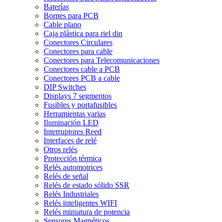
Baterías
Bornes para PCB
Cable plano
Caja plástica para riel din
Conectores Circulares
Conectores para cable
Conectores para Telecomunicaciones
Conectores cable a PCB
Conectores PCB a cable
DIP Switches
Displays 7 segmentos
Fusibles y portafusibles
Herramientas varias
Iluminación LED
Interruptores Reed
Interfaces de relé
Otros relés
Protección térmica
Relés automotrices
Relés de señal
Relés de estado sólido SSR
Relés Industriales
Relés inteligentes WIFI
Relés miniatura de potencia
Sensores Magnéticos