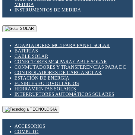
MEDIDA
INSTRUMENTOS DE MEDIDA
SOLAR
ADAPTADORES MC4 PARA PANEL SOLAR
BATERÍAS
CABLE SOLAR
CONECTORES MC4 PARA CABLE SOLAR
CONMUTADORES Y TRANSFERENCIAS PARA DC
CONTROLADORES DE CARGA SOLAR
ESTACIÓN DE ENERGÍA
FUSIBLES FOTOVOLTÁICOS
HERRAMIENTAS SOLARES
INTERRUPTORES AUTOMÁTICOS SOLARES
INTERRUPTORES - SECCIONADORES
FOTOVOLTÁICOS
TECNOLOGÍA
MONTAJE PANEL SOLAR
PORTA FUSIBLES Y SECCIONADORES
FOTOVOLTAICOS
ACCESORIOS
SUPRESOR DE TRANSIENTES SPDS PARA
COMPUTO
APLICACIONES FOTOVOLTAICAS