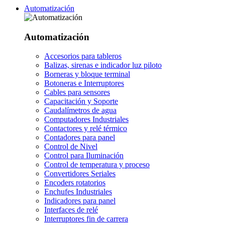
Automatización
Automatización
Accesorios para tableros
Balizas, sirenas e indicador luz piloto
Borneras y bloque terminal
Botoneras e Interruptores
Cables para sensores
Capacitación y Soporte
Caudalímetros de agua
Computadores Industriales
Contactores y relé térmico
Contadores para panel
Control de Nivel
Control para Iluminación
Control de temperatura y proceso
Convertidores Seriales
Encoders rotatorios
Enchufes Industriales
Indicadores para panel
Interfaces de relé
Interruptores fin de carrera