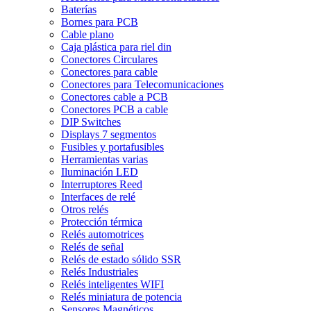
Baterías
Bornes para PCB
Cable plano
Caja plástica para riel din
Conectores Circulares
Conectores para cable
Conectores para Telecomunicaciones
Conectores cable a PCB
Conectores PCB a cable
DIP Switches
Displays 7 segmentos
Fusibles y portafusibles
Herramientas varias
Iluminación LED
Interruptores Reed
Interfaces de relé
Otros relés
Protección térmica
Relés automotrices
Relés de señal
Relés de estado sólido SSR
Relés Industriales
Relés inteligentes WIFI
Relés miniatura de potencia
Sensores Magnéticos