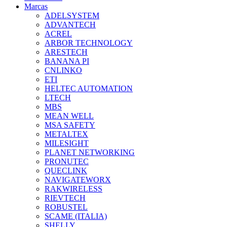
Marcas
ADELSYSTEM
ADVANTECH
ACREL
ARBOR TECHNOLOGY
ARESTECH
BANANA PI
CNLINKO
ETI
HELTEC AUTOMATION
LTECH
MBS
MEAN WELL
MSA SAFETY
METALTEX
MILESIGHT
PLANET NETWORKING
PRONUTEC
QUECLINK
NAVIGATEWORX
RAKWIRELESS
RIEVTECH
ROBUSTEL
SCAME (ITALIA)
SHELLY