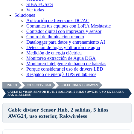
SIBA FUSES
Ver todas
Soluciones
Aplicación de Inversores DC/AC
Comunica tus equipos con LoRA Meshtastic
Contador digital con impresora y sensor
Control de iluminación remoto
Datalogger para datos y entrenamiento AI
Detección de fugas y filtración de agua
Medición de energía eléctrica
Monitoreo extracción de Agua DGA
Monitoreo inteligente de banco de baterías
Porque considerar el uso de drivers LED
Respaldo de energía UPS en tableros
INICIO
CONECTIVIDAD
SOLUCIONES LORAWAN
CABLE DIVISOR SENSOR HUB, 2 SALIDAS, 5 HILOS AWG24, USO EXTERIOR,
RAKWIRELESS
Cable divisor Sensor Hub, 2 salidas, 5 hilos
AWG24, uso exterior, Rakwireless