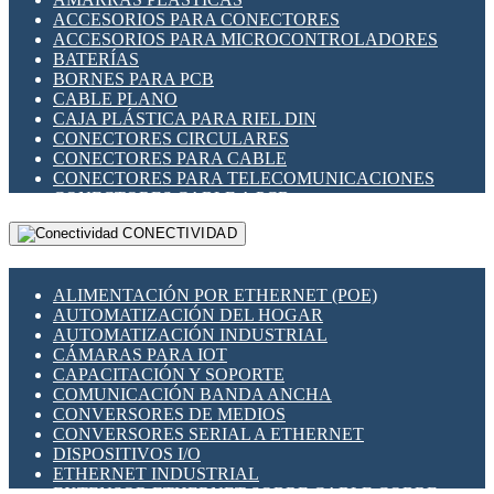
ENCHUFES INDUSTRIALES
ACCESORIOS PARA CONECTORES
INDICADORES PARA PANEL
ACCESORIOS PARA MICROCONTROLADORES
INTERFACES DE RELÉ
BATERÍAS
INTERRUPTORES FIN DE CARRERA
BORNES PARA PCB
LLAVES CONMUTADORAS
CABLE PLANO
MEDIDORES DE ENERGÍA Y TC'S DE CORRIENTE
CAJA PLÁSTICA PARA RIEL DIN
MOTORES PASO A PASO
CONECTORES CIRCULARES
PANTALLAS HMI
CONECTORES PARA CABLE
PLC -CONTROLADORES LÓGICO PROGRAMABLES
CONECTORES PARA TELECOMUNICACIONES
PROGRAMADORES DE HORARIO
CONECTORES CABLE A PCB
PROTECCIÓN ELÉCTRICA
CONECTORES PCB A CABLE
RELÉS DE PROTECCIÓN
CONECTIVIDAD
DIP SWITCHES
SENSORES CAPACITIVOS
DISPLAYS 7 SEGMENTOS
SENSORES DE POSICIÓN LINEAL
FUSIBLES Y PORTAFUSIBLES
SENSORES FOTOELÉCTRICOS
ALIMENTACIÓN POR ETHERNET (POE)
HERRAMIENTAS VARIAS
SENSORES INDUCTIVOS
AUTOMATIZACIÓN DEL HOGAR
ILUMINACIÓN LED
TEMPORIZADORES
AUTOMATIZACIÓN INDUSTRIAL
INTERRUPTORES REED
VARIACS
CÁMARAS PARA IOT
INTERFACES DE RELÉ
VARIADORES DE FRECUENCIA [VDF]
CAPACITACIÓN Y SOPORTE
OTROS RELÉS
SECCIONADORES - INTERRUPTORES
COMUNICACIÓN BANDA ANCHA
PROTECCIÓN TÉRMICA
MAQUINARIA
CONVERSORES DE MEDIOS
RELÉS AUTOMOTRICES
CONVERSORES SERIAL A ETHERNET
RELÉS DE SEÑAL
DISPOSITIVOS I/O
RELÉS DE ESTADO SÓLIDO SSR
ETHERNET INDUSTRIAL
RELÉS INDUSTRIALES
EXTENSOR ETHERNET SOBRE CABLE COBRE