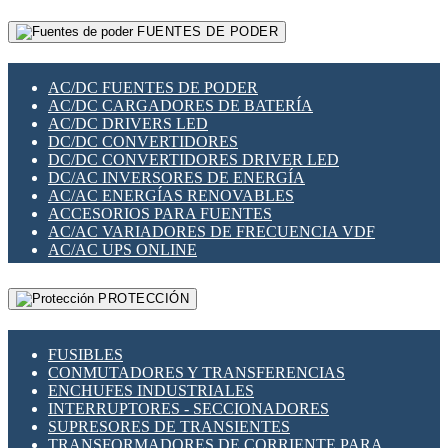
RELÉS INTELIGENTES WIFI
GATEWAY LORAWAN
RELÉS MINIATURA DE POTENCIA
FUENTES DE PODER
GESTIÓN DE REDES
SENSORES MAGNÉTICOS
INFRAESTRUCTURA ETHERCAT
SOPORTE PARA CIRCUITO IMPRESO
PERIFÉRICOS DE RED
SOQUETES PARA RELÉ
AC/DC FUENTES DE PODER
PLACAS MODULARES IOT
SWITCH Y MICROSWITCH
AC/DC CARGADORES DE BATERÍA
SWITCHES Y REDES WIFI
TARJETAS PI
AC/DC DRIVERS LED
SOLUCIONES IOT
UNIÓN Y DERIVACIÓN DE CABLE
DC/DC CONVERTIDORES
SOLUCIONES LORAWAN
DC/DC CONVERTIDORES DRIVER LED
SOLUCIONES RED CELULAR
DC/AC INVERSORES DE ENERGÍA
SEGURIDAD PARA REDES
AC/AC ENERGÍAS RENOVABLES
SWITCHES LAN
ACCESORIOS PARA FUENTES
TELEFONÍA IP (VOIP)
AC/AC VARIADORES DE FRECUENCIA VDF
VIGILANCIA IP (CCTV)
AC/AC UPS ONLINE
MESHTASTIC
PROTECCIÓN
FUSIBLES
CONMUTADORES Y TRANSFERENCIAS
ENCHUFES INDUSTRIALES
INTERRUPTORES - SECCIONADORES
SUPRESORES DE TRANSIENTES
TRANSFORMADORES DE CORRIENTE PARA