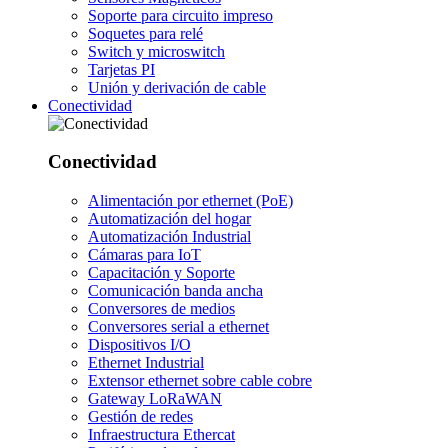
Soporte para circuito impreso
Soquetes para relé
Switch y microswitch
Tarjetas PI
Unión y derivación de cable
Conectividad
Conectividad
Alimentación por ethernet (PoE)
Automatización del hogar
Automatización Industrial
Cámaras para IoT
Capacitación y Soporte
Comunicación banda ancha
Conversores de medios
Conversores serial a ethernet
Dispositivos I/O
Ethernet Industrial
Extensor ethernet sobre cable cobre
Gateway LoRaWAN
Gestión de redes
Infraestructura Ethercat