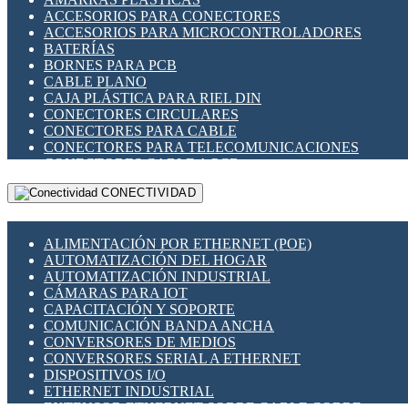
ENCHUFES INDUSTRIALES
ACCESORIOS PARA CONECTORES
INDICADORES PARA PANEL
ACCESORIOS PARA MICROCONTROLADORES
INTERFACES DE RELÉ
BATERÍAS
INTERRUPTORES FIN DE CARRERA
BORNES PARA PCB
LLAVES CONMUTADORAS
CABLE PLANO
MEDIDORES DE ENERGÍA Y TC'S DE CORRIENTE
CAJA PLÁSTICA PARA RIEL DIN
MOTORES PASO A PASO
CONECTORES CIRCULARES
PANTALLAS HMI
CONECTORES PARA CABLE
PLC -CONTROLADORES LÓGICO PROGRAMABLES
CONECTORES PARA TELECOMUNICACIONES
PROGRAMADORES DE HORARIO
CONECTORES CABLE A PCB
PROTECCIÓN ELÉCTRICA
CONECTORES PCB A CABLE
RELÉS DE PROTECCIÓN
CONECTIVIDAD
DIP SWITCHES
SENSORES CAPACITIVOS
DISPLAYS 7 SEGMENTOS
SENSORES DE POSICIÓN LINEAL
FUSIBLES Y PORTAFUSIBLES
SENSORES FOTOELÉCTRICOS
ALIMENTACIÓN POR ETHERNET (POE)
HERRAMIENTAS VARIAS
SENSORES INDUCTIVOS
AUTOMATIZACIÓN DEL HOGAR
ILUMINACIÓN LED
TEMPORIZADORES
AUTOMATIZACIÓN INDUSTRIAL
INTERRUPTORES REED
VARIACS
CÁMARAS PARA IOT
INTERFACES DE RELÉ
VARIADORES DE FRECUENCIA [VDF]
CAPACITACIÓN Y SOPORTE
OTROS RELÉS
SECCIONADORES - INTERRUPTORES
COMUNICACIÓN BANDA ANCHA
PROTECCIÓN TÉRMICA
MAQUINARIA
CONVERSORES DE MEDIOS
RELÉS AUTOMOTRICES
CONVERSORES SERIAL A ETHERNET
RELÉS DE SEÑAL
DISPOSITIVOS I/O
RELÉS DE ESTADO SÓLIDO SSR
ETHERNET INDUSTRIAL
RELÉS INDUSTRIALES
EXTENSOR ETHERNET SOBRE CABLE COBRE