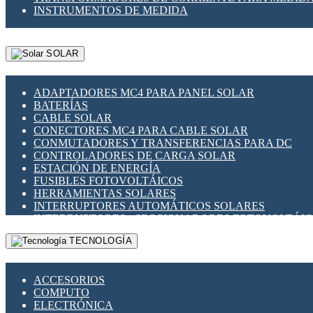
INSTRUMENTOS DE MEDIDA
SOLAR
ADAPTADORES MC4 PARA PANEL SOLAR
BATERÍAS
CABLE SOLAR
CONECTORES MC4 PARA CABLE SOLAR
CONMUTADORES Y TRANSFERENCIAS PARA DC
CONTROLADORES DE CARGA SOLAR
ESTACIÓN DE ENERGÍA
FUSIBLES FOTOVOLTÁICOS
HERRAMIENTAS SOLARES
INTERRUPTORES AUTOMÁTICOS SOLARES
INTERRUPTORES - SECCIONADORES FOTOVOLTÁI
MONTAJE PANEL SOLAR
TECNOLOGÍA
PORTA FUSIBLES Y SECCIONADORES FOTOVOLTAI
SUPRESOR DE TRANSIENTES SPDS PARA APLICACI
ACCESORIOS
COMPUTO
ELECTRÓNICA