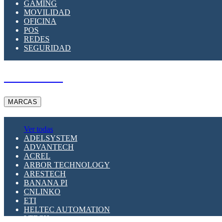
GAMING
MOVILIDAD
OFICINA
POS
REDES
SEGURIDAD
A PEDIDO
MARCAS
Ver todas
ADELSYSTEM
ADVANTECH
ACREL
ARBOR TECHNOLOGY
ARESTECH
BANANA PI
CNLINKO
ETI
HELTEC AUTOMATION
LTECH