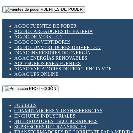
RELÉS INTELIGENTES WIFI
GATEWAY LORAWAN
RELÉS MINIATURA DE POTENCIA
FUENTES DE PODER
GESTIÓN DE REDES
SENSORES MAGNÉTICOS
INFRAESTRUCTURA ETHERCAT
SOPORTE PARA CIRCUITO IMPRESO
PERIFÉRICOS DE RED
SOQUETES PARA RELÉ
AC/DC FUENTES DE PODER
PLACAS MODULARES IOT
SWITCH Y MICROSWITCH
AC/DC CARGADORES DE BATERÍA
SWITCHES Y REDES WIFI
TARJETAS PI
AC/DC DRIVERS LED
SOLUCIONES IOT
UNIÓN Y DERIVACIÓN DE CABLE
DC/DC CONVERTIDORES
SOLUCIONES LORAWAN
DC/DC CONVERTIDORES DRIVER LED
SOLUCIONES RED CELULAR
DC/AC INVERSORES DE ENERGÍA
SEGURIDAD PARA REDES
AC/AC ENERGÍAS RENOVABLES
SWITCHES LAN
ACCESORIOS PARA FUENTES
TELEFONÍA IP (VOIP)
AC/AC VARIADORES DE FRECUENCIA VDF
VIGILANCIA IP (CCTV)
AC/AC UPS ONLINE
MESHTASTIC
PROTECCIÓN
FUSIBLES
CONMUTADORES Y TRANSFERENCIAS
ENCHUFES INDUSTRIALES
INTERRUPTORES - SECCIONADORES
SUPRESORES DE TRANSIENTES
TRANSFORMADORES DE CORRIENTE PARA MEDID