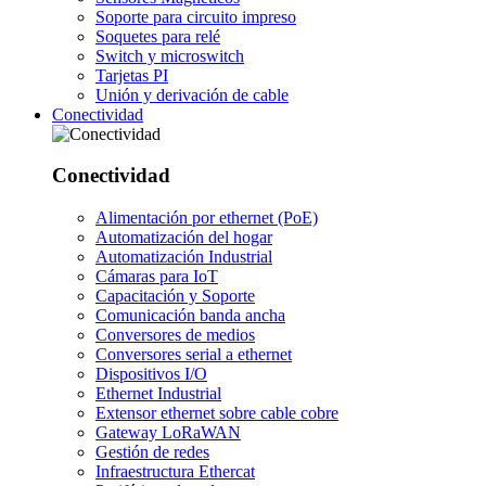
Soporte para circuito impreso
Soquetes para relé
Switch y microswitch
Tarjetas PI
Unión y derivación de cable
Conectividad
Conectividad
Alimentación por ethernet (PoE)
Automatización del hogar
Automatización Industrial
Cámaras para IoT
Capacitación y Soporte
Comunicación banda ancha
Conversores de medios
Conversores serial a ethernet
Dispositivos I/O
Ethernet Industrial
Extensor ethernet sobre cable cobre
Gateway LoRaWAN
Gestión de redes
Infraestructura Ethercat