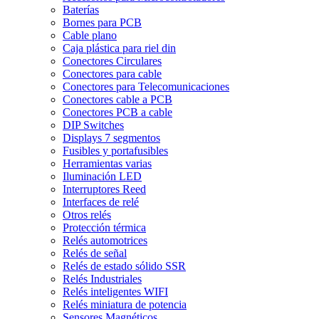
Baterías
Bornes para PCB
Cable plano
Caja plástica para riel din
Conectores Circulares
Conectores para cable
Conectores para Telecomunicaciones
Conectores cable a PCB
Conectores PCB a cable
DIP Switches
Displays 7 segmentos
Fusibles y portafusibles
Herramientas varias
Iluminación LED
Interruptores Reed
Interfaces de relé
Otros relés
Protección térmica
Relés automotrices
Relés de señal
Relés de estado sólido SSR
Relés Industriales
Relés inteligentes WIFI
Relés miniatura de potencia
Sensores Magnéticos