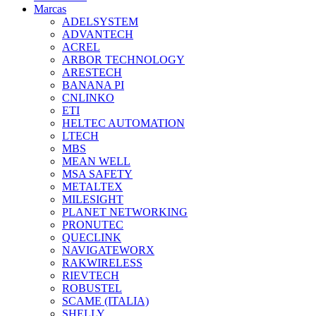
Marcas
ADELSYSTEM
ADVANTECH
ACREL
ARBOR TECHNOLOGY
ARESTECH
BANANA PI
CNLINKO
ETI
HELTEC AUTOMATION
LTECH
MBS
MEAN WELL
MSA SAFETY
METALTEX
MILESIGHT
PLANET NETWORKING
PRONUTEC
QUECLINK
NAVIGATEWORX
RAKWIRELESS
RIEVTECH
ROBUSTEL
SCAME (ITALIA)
SHELLY