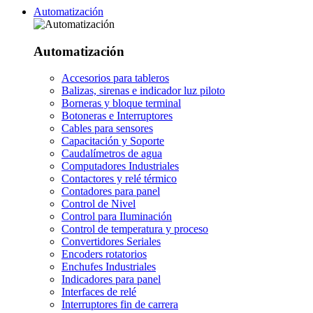
Automatización
Automatización
Accesorios para tableros
Balizas, sirenas e indicador luz piloto
Borneras y bloque terminal
Botoneras e Interruptores
Cables para sensores
Capacitación y Soporte
Caudalímetros de agua
Computadores Industriales
Contactores y relé térmico
Contadores para panel
Control de Nivel
Control para Iluminación
Control de temperatura y proceso
Convertidores Seriales
Encoders rotatorios
Enchufes Industriales
Indicadores para panel
Interfaces de relé
Interruptores fin de carrera