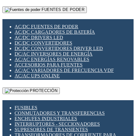
RELÉS INTELIGENTES WIFI
GATEWAY LORAWAN
RELÉS MINIATURA DE POTENCIA
FUENTES DE PODER
GESTIÓN DE REDES
SENSORES MAGNÉTICOS
INFRAESTRUCTURA ETHERCAT
SOPORTE PARA CIRCUITO IMPRESO
PERIFÉRICOS DE RED
SOQUETES PARA RELÉ
AC/DC FUENTES DE PODER
PLACAS MODULARES IOT
SWITCH Y MICROSWITCH
AC/DC CARGADORES DE BATERÍA
SWITCHES Y REDES WIFI
TARJETAS PI
AC/DC DRIVERS LED
SOLUCIONES IOT
UNIÓN Y DERIVACIÓN DE CABLE
DC/DC CONVERTIDORES
SOLUCIONES LORAWAN
DC/DC CONVERTIDORES DRIVER LED
SOLUCIONES RED CELULAR
DC/AC INVERSORES DE ENERGÍA
SEGURIDAD PARA REDES
AC/AC ENERGÍAS RENOVABLES
SWITCHES LAN
ACCESORIOS PARA FUENTES
TELEFONÍA IP (VOIP)
AC/AC VARIADORES DE FRECUENCIA VDF
VIGILANCIA IP (CCTV)
AC/AC UPS ONLINE
MESHTASTIC
PROTECCIÓN
FUSIBLES
CONMUTADORES Y TRANSFERENCIAS
ENCHUFES INDUSTRIALES
INTERRUPTORES - SECCIONADORES
SUPRESORES DE TRANSIENTES
TRANSFORMADORES DE CORRIENTE PARA