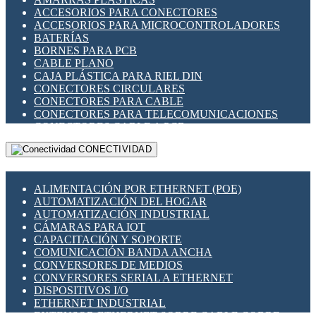
ENCHUFES INDUSTRIALES
ACCESORIOS PARA CONECTORES
INDICADORES PARA PANEL
ACCESORIOS PARA MICROCONTROLADORES
INTERFACES DE RELÉ
BATERÍAS
INTERRUPTORES FIN DE CARRERA
BORNES PARA PCB
LLAVES CONMUTADORAS
CABLE PLANO
MEDIDORES DE ENERGÍA Y TC'S DE CORRIENTE
CAJA PLÁSTICA PARA RIEL DIN
MOTORES PASO A PASO
CONECTORES CIRCULARES
PANTALLAS HMI
CONECTORES PARA CABLE
PLC -CONTROLADORES LÓGICO PROGRAMABLES
CONECTORES PARA TELECOMUNICACIONES
PROGRAMADORES DE HORARIO
CONECTORES CABLE A PCB
PROTECCIÓN ELÉCTRICA
CONECTORES PCB A CABLE
RELÉS DE PROTECCIÓN
CONECTIVIDAD
DIP SWITCHES
SENSORES CAPACITIVOS
DISPLAYS 7 SEGMENTOS
SENSORES DE POSICIÓN LINEAL
FUSIBLES Y PORTAFUSIBLES
SENSORES FOTOELÉCTRICOS
ALIMENTACIÓN POR ETHERNET (POE)
HERRAMIENTAS VARIAS
SENSORES INDUCTIVOS
AUTOMATIZACIÓN DEL HOGAR
ILUMINACIÓN LED
TEMPORIZADORES
AUTOMATIZACIÓN INDUSTRIAL
INTERRUPTORES REED
VARIACS
CÁMARAS PARA IOT
INTERFACES DE RELÉ
VARIADORES DE FRECUENCIA [VDF]
CAPACITACIÓN Y SOPORTE
OTROS RELÉS
SECCIONADORES - INTERRUPTORES
COMUNICACIÓN BANDA ANCHA
PROTECCIÓN TÉRMICA
MAQUINARIA
CONVERSORES DE MEDIOS
RELÉS AUTOMOTRICES
CONVERSORES SERIAL A ETHERNET
RELÉS DE SEÑAL
DISPOSITIVOS I/O
RELÉS DE ESTADO SÓLIDO SSR
ETHERNET INDUSTRIAL
RELÉS INDUSTRIALES
EXTENSOR ETHERNET SOBRE CABLE COBRE