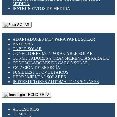
MEDIDA
INSTRUMENTOS DE MEDIDA
SOLAR
ADAPTADORES MC4 PARA PANEL SOLAR
BATERÍAS
CABLE SOLAR
CONECTORES MC4 PARA CABLE SOLAR
CONMUTADORES Y TRANSFERENCIAS PARA DC
CONTROLADORES DE CARGA SOLAR
ESTACIÓN DE ENERGÍA
FUSIBLES FOTOVOLTÁICOS
HERRAMIENTAS SOLARES
INTERRUPTORES AUTOMÁTICOS SOLARES
INTERRUPTORES - SECCIONADORES
FOTOVOLTÁICOS
TECNOLOGÍA
MONTAJE PANEL SOLAR
PORTA FUSIBLES Y SECCIONADORES
FOTOVOLTAICOS
ACCESORIOS
SUPRESOR DE TRANSIENTES SPDS PARA
COMPUTO
APLICACIONES FOTOVOLTAICAS