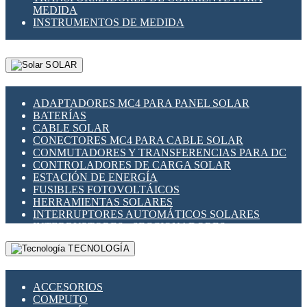
MEDIDA
INSTRUMENTOS DE MEDIDA
SOLAR
ADAPTADORES MC4 PARA PANEL SOLAR
BATERÍAS
CABLE SOLAR
CONECTORES MC4 PARA CABLE SOLAR
CONMUTADORES Y TRANSFERENCIAS PARA DC
CONTROLADORES DE CARGA SOLAR
ESTACIÓN DE ENERGÍA
FUSIBLES FOTOVOLTÁICOS
HERRAMIENTAS SOLARES
INTERRUPTORES AUTOMÁTICOS SOLARES
INTERRUPTORES - SECCIONADORES
FOTOVOLTÁICOS
TECNOLOGÍA
MONTAJE PANEL SOLAR
PORTA FUSIBLES Y SECCIONADORES
FOTOVOLTAICOS
ACCESORIOS
SUPRESOR DE TRANSIENTES SPDS PARA
COMPUTO
APLICACIONES FOTOVOLTAICAS