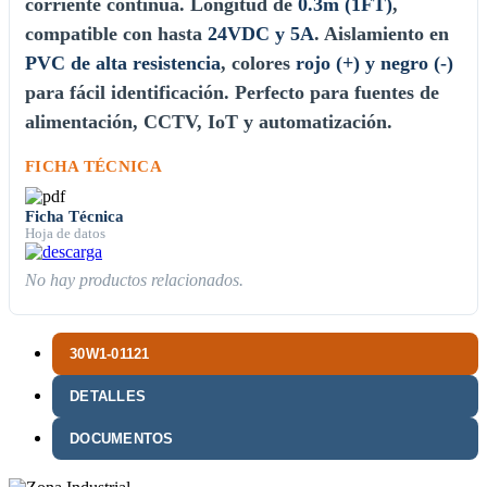
corriente continua. Longitud de
0.3m (1FT)
,
compatible con hasta
24VDC y 5A
. Aislamiento en
PVC de alta resistencia
, colores
rojo (+) y negro (-)
para fácil identificación. Perfecto para fuentes de
alimentación, CCTV, IoT y automatización.
FICHA TÉCNICA
Ficha Técnica
Hoja de datos
No hay productos relacionados.
30W1-01121
DETALLES
DOCUMENTOS