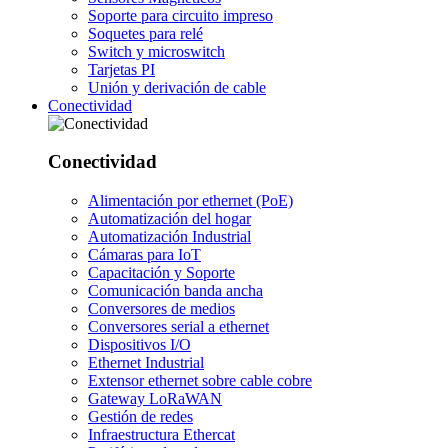
Soporte para circuito impreso
Soquetes para relé
Switch y microswitch
Tarjetas PI
Unión y derivación de cable
Conectividad
Conectividad
Alimentación por ethernet (PoE)
Automatización del hogar
Automatización Industrial
Cámaras para IoT
Capacitación y Soporte
Comunicación banda ancha
Conversores de medios
Conversores serial a ethernet
Dispositivos I/O
Ethernet Industrial
Extensor ethernet sobre cable cobre
Gateway LoRaWAN
Gestión de redes
Infraestructura Ethercat