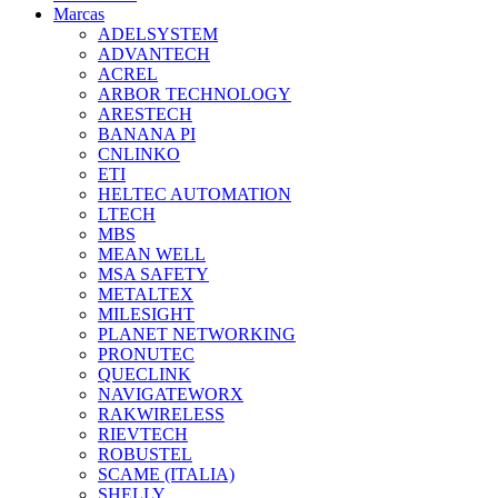
Marcas
ADELSYSTEM
ADVANTECH
ACREL
ARBOR TECHNOLOGY
ARESTECH
BANANA PI
CNLINKO
ETI
HELTEC AUTOMATION
LTECH
MBS
MEAN WELL
MSA SAFETY
METALTEX
MILESIGHT
PLANET NETWORKING
PRONUTEC
QUECLINK
NAVIGATEWORX
RAKWIRELESS
RIEVTECH
ROBUSTEL
SCAME (ITALIA)
SHELLY