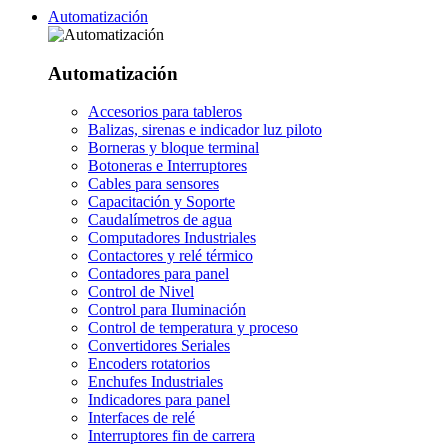
Automatización
Automatización
Accesorios para tableros
Balizas, sirenas e indicador luz piloto
Borneras y bloque terminal
Botoneras e Interruptores
Cables para sensores
Capacitación y Soporte
Caudalímetros de agua
Computadores Industriales
Contactores y relé térmico
Contadores para panel
Control de Nivel
Control para Iluminación
Control de temperatura y proceso
Convertidores Seriales
Encoders rotatorios
Enchufes Industriales
Indicadores para panel
Interfaces de relé
Interruptores fin de carrera