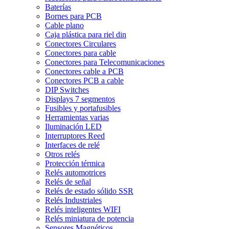
Baterías
Bornes para PCB
Cable plano
Caja plástica para riel din
Conectores Circulares
Conectores para cable
Conectores para Telecomunicaciones
Conectores cable a PCB
Conectores PCB a cable
DIP Switches
Displays 7 segmentos
Fusibles y portafusibles
Herramientas varias
Iluminación LED
Interruptores Reed
Interfaces de relé
Otros relés
Protección térmica
Relés automotrices
Relés de señal
Relés de estado sólido SSR
Relés Industriales
Relés inteligentes WIFI
Relés miniatura de potencia
Sensores Magnéticos