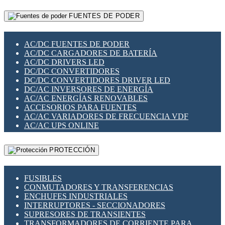
RELÉS INTELIGENTES WIFI
GATEWAY LORAWAN
RELÉS MINIATURA DE POTENCIA
FUENTES DE PODER
GESTIÓN DE REDES
SENSORES MAGNÉTICOS
INFRAESTRUCTURA ETHERCAT
SOPORTE PARA CIRCUITO IMPRESO
PERIFÉRICOS DE RED
SOQUETES PARA RELÉ
AC/DC FUENTES DE PODER
PLACAS MODULARES IOT
SWITCH Y MICROSWITCH
AC/DC CARGADORES DE BATERÍA
SWITCHES Y REDES WIFI
TARJETAS PI
AC/DC DRIVERS LED
SOLUCIONES IOT
UNIÓN Y DERIVACIÓN DE CABLE
DC/DC CONVERTIDORES
SOLUCIONES LORAWAN
DC/DC CONVERTIDORES DRIVER LED
SOLUCIONES RED CELULAR
DC/AC INVERSORES DE ENERGÍA
SEGURIDAD PARA REDES
AC/AC ENERGÍAS RENOVABLES
SWITCHES LAN
ACCESORIOS PARA FUENTES
TELEFONÍA IP (VOIP)
AC/AC VARIADORES DE FRECUENCIA VDF
VIGILANCIA IP (CCTV)
AC/AC UPS ONLINE
MESHTASTIC
PROTECCIÓN
FUSIBLES
CONMUTADORES Y TRANSFERENCIAS
ENCHUFES INDUSTRIALES
INTERRUPTORES - SECCIONADORES
SUPRESORES DE TRANSIENTES
TRANSFORMADORES DE CORRIENTE PARA