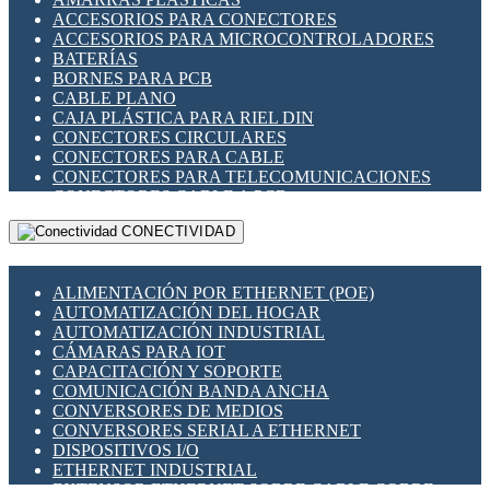
ENCHUFES INDUSTRIALES
ACCESORIOS PARA CONECTORES
INDICADORES PARA PANEL
ACCESORIOS PARA MICROCONTROLADORES
INTERFACES DE RELÉ
BATERÍAS
INTERRUPTORES FIN DE CARRERA
BORNES PARA PCB
LLAVES CONMUTADORAS
CABLE PLANO
MEDIDORES DE ENERGÍA Y TC'S DE CORRIENTE
CAJA PLÁSTICA PARA RIEL DIN
MOTORES PASO A PASO
CONECTORES CIRCULARES
PANTALLAS HMI
CONECTORES PARA CABLE
PLC -CONTROLADORES LÓGICO PROGRAMABLES
CONECTORES PARA TELECOMUNICACIONES
PROGRAMADORES DE HORARIO
CONECTORES CABLE A PCB
PROTECCIÓN ELÉCTRICA
CONECTORES PCB A CABLE
RELÉS DE PROTECCIÓN
CONECTIVIDAD
DIP SWITCHES
SENSORES CAPACITIVOS
DISPLAYS 7 SEGMENTOS
SENSORES DE POSICIÓN LINEAL
FUSIBLES Y PORTAFUSIBLES
SENSORES FOTOELÉCTRICOS
ALIMENTACIÓN POR ETHERNET (POE)
HERRAMIENTAS VARIAS
SENSORES INDUCTIVOS
AUTOMATIZACIÓN DEL HOGAR
ILUMINACIÓN LED
TEMPORIZADORES
AUTOMATIZACIÓN INDUSTRIAL
INTERRUPTORES REED
VARIACS
CÁMARAS PARA IOT
INTERFACES DE RELÉ
VARIADORES DE FRECUENCIA [VDF]
CAPACITACIÓN Y SOPORTE
OTROS RELÉS
SECCIONADORES - INTERRUPTORES
COMUNICACIÓN BANDA ANCHA
PROTECCIÓN TÉRMICA
MAQUINARIA
CONVERSORES DE MEDIOS
RELÉS AUTOMOTRICES
CONVERSORES SERIAL A ETHERNET
RELÉS DE SEÑAL
DISPOSITIVOS I/O
RELÉS DE ESTADO SÓLIDO SSR
ETHERNET INDUSTRIAL
RELÉS INDUSTRIALES
EXTENSOR ETHERNET SOBRE CABLE COBRE