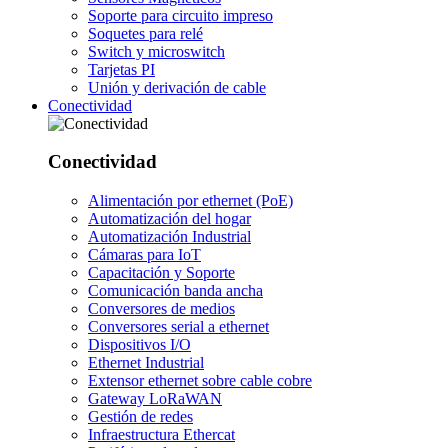
Soporte para circuito impreso
Soquetes para relé
Switch y microswitch
Tarjetas PI
Unión y derivación de cable
Conectividad
Conectividad
Alimentación por ethernet (PoE)
Automatización del hogar
Automatización Industrial
Cámaras para IoT
Capacitación y Soporte
Comunicación banda ancha
Conversores de medios
Conversores serial a ethernet
Dispositivos I/O
Ethernet Industrial
Extensor ethernet sobre cable cobre
Gateway LoRaWAN
Gestión de redes
Infraestructura Ethercat