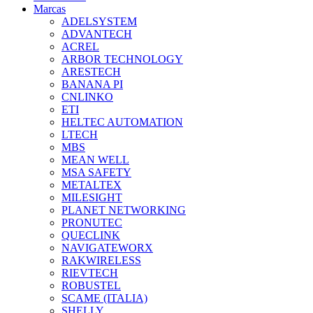
Marcas
ADELSYSTEM
ADVANTECH
ACREL
ARBOR TECHNOLOGY
ARESTECH
BANANA PI
CNLINKO
ETI
HELTEC AUTOMATION
LTECH
MBS
MEAN WELL
MSA SAFETY
METALTEX
MILESIGHT
PLANET NETWORKING
PRONUTEC
QUECLINK
NAVIGATEWORX
RAKWIRELESS
RIEVTECH
ROBUSTEL
SCAME (ITALIA)
SHELLY