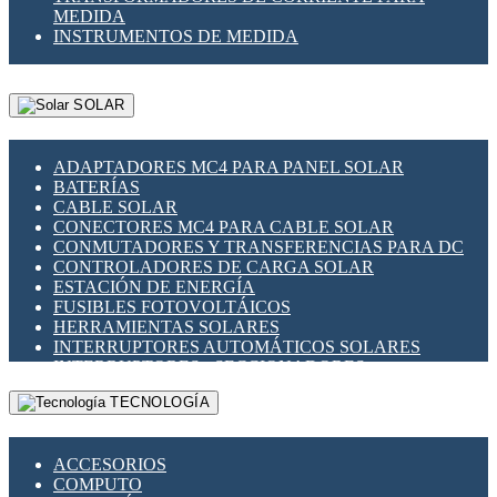
MEDIDA
INSTRUMENTOS DE MEDIDA
SOLAR
ADAPTADORES MC4 PARA PANEL SOLAR
BATERÍAS
CABLE SOLAR
CONECTORES MC4 PARA CABLE SOLAR
CONMUTADORES Y TRANSFERENCIAS PARA DC
CONTROLADORES DE CARGA SOLAR
ESTACIÓN DE ENERGÍA
FUSIBLES FOTOVOLTÁICOS
HERRAMIENTAS SOLARES
INTERRUPTORES AUTOMÁTICOS SOLARES
INTERRUPTORES - SECCIONADORES
FOTOVOLTÁICOS
TECNOLOGÍA
MONTAJE PANEL SOLAR
PORTA FUSIBLES Y SECCIONADORES
FOTOVOLTAICOS
ACCESORIOS
SUPRESOR DE TRANSIENTES SPDS PARA
COMPUTO
APLICACIONES FOTOVOLTAICAS