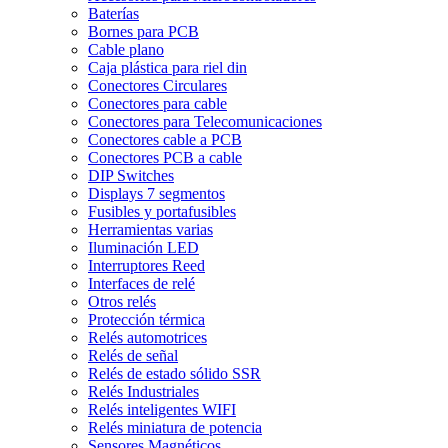
Baterías
Bornes para PCB
Cable plano
Caja plástica para riel din
Conectores Circulares
Conectores para cable
Conectores para Telecomunicaciones
Conectores cable a PCB
Conectores PCB a cable
DIP Switches
Displays 7 segmentos
Fusibles y portafusibles
Herramientas varias
Iluminación LED
Interruptores Reed
Interfaces de relé
Otros relés
Protección térmica
Relés automotrices
Relés de señal
Relés de estado sólido SSR
Relés Industriales
Relés inteligentes WIFI
Relés miniatura de potencia
Sensores Magnéticos