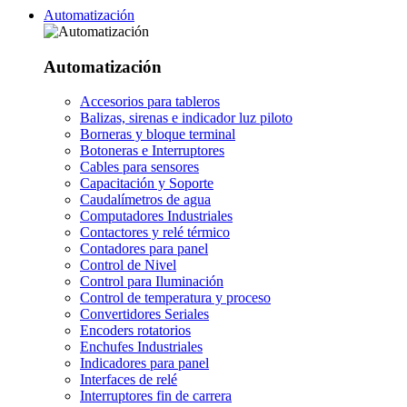
Automatización
Automatización
Accesorios para tableros
Balizas, sirenas e indicador luz piloto
Borneras y bloque terminal
Botoneras e Interruptores
Cables para sensores
Capacitación y Soporte
Caudalímetros de agua
Computadores Industriales
Contactores y relé térmico
Contadores para panel
Control de Nivel
Control para Iluminación
Control de temperatura y proceso
Convertidores Seriales
Encoders rotatorios
Enchufes Industriales
Indicadores para panel
Interfaces de relé
Interruptores fin de carrera