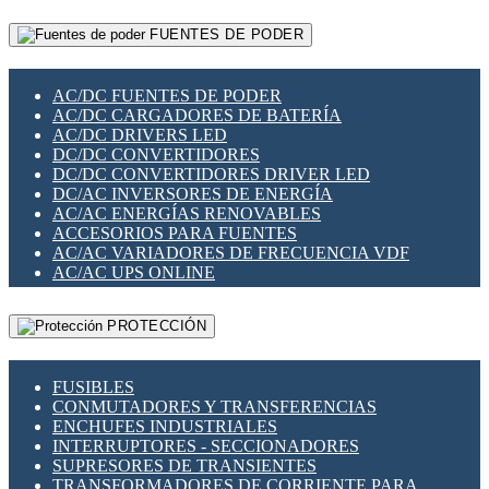
RELÉS INTELIGENTES WIFI
GATEWAY LORAWAN
RELÉS MINIATURA DE POTENCIA
FUENTES DE PODER
GESTIÓN DE REDES
SENSORES MAGNÉTICOS
INFRAESTRUCTURA ETHERCAT
SOPORTE PARA CIRCUITO IMPRESO
PERIFÉRICOS DE RED
SOQUETES PARA RELÉ
AC/DC FUENTES DE PODER
PLACAS MODULARES IOT
SWITCH Y MICROSWITCH
AC/DC CARGADORES DE BATERÍA
SWITCHES Y REDES WIFI
TARJETAS PI
AC/DC DRIVERS LED
SOLUCIONES IOT
UNIÓN Y DERIVACIÓN DE CABLE
DC/DC CONVERTIDORES
SOLUCIONES LORAWAN
DC/DC CONVERTIDORES DRIVER LED
SOLUCIONES RED CELULAR
DC/AC INVERSORES DE ENERGÍA
SEGURIDAD PARA REDES
AC/AC ENERGÍAS RENOVABLES
SWITCHES LAN
ACCESORIOS PARA FUENTES
TELEFONÍA IP (VOIP)
AC/AC VARIADORES DE FRECUENCIA VDF
VIGILANCIA IP (CCTV)
AC/AC UPS ONLINE
MESHTASTIC
PROTECCIÓN
FUSIBLES
CONMUTADORES Y TRANSFERENCIAS
ENCHUFES INDUSTRIALES
INTERRUPTORES - SECCIONADORES
SUPRESORES DE TRANSIENTES
TRANSFORMADORES DE CORRIENTE PARA