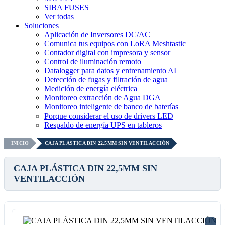
SIBA FUSES
Ver todas
Soluciones
Aplicación de Inversores DC/AC
Comunica tus equipos con LoRA Meshtastic
Contador digital con impresora y sensor
Control de iluminación remoto
Datalogger para datos y entrenamiento AI
Detección de fugas y filtración de agua
Medición de energía eléctrica
Monitoreo extracción de Agua DGA
Monitoreo inteligente de banco de baterías
Porque considerar el uso de drivers LED
Respaldo de energía UPS en tableros
INICIO
CAJA PLÁSTICA DIN 22,5MM SIN VENTILACCIÓN
CAJA PLÁSTICA DIN 22,5MM SIN
VENTILACCIÓN