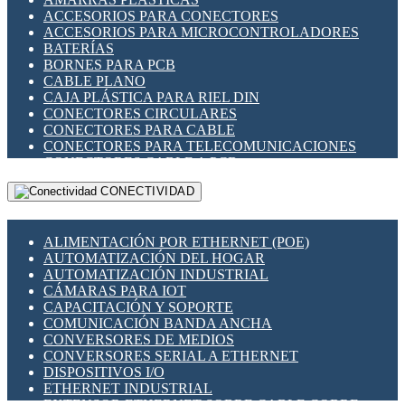
ENCHUFES INDUSTRIALES
ACCESORIOS PARA CONECTORES
INDICADORES PARA PANEL
ACCESORIOS PARA MICROCONTROLADORES
INTERFACES DE RELÉ
BATERÍAS
INTERRUPTORES FIN DE CARRERA
BORNES PARA PCB
LLAVES CONMUTADORAS
CABLE PLANO
MEDIDORES DE ENERGÍA Y TC'S DE CORRIENTE
CAJA PLÁSTICA PARA RIEL DIN
MOTORES PASO A PASO
CONECTORES CIRCULARES
PANTALLAS HMI
CONECTORES PARA CABLE
PLC -CONTROLADORES LÓGICO PROGRAMABLES
CONECTORES PARA TELECOMUNICACIONES
PROGRAMADORES DE HORARIO
CONECTORES CABLE A PCB
PROTECCIÓN ELÉCTRICA
CONECTORES PCB A CABLE
RELÉS DE PROTECCIÓN
CONECTIVIDAD
DIP SWITCHES
SENSORES CAPACITIVOS
DISPLAYS 7 SEGMENTOS
SENSORES DE POSICIÓN LINEAL
FUSIBLES Y PORTAFUSIBLES
SENSORES FOTOELÉCTRICOS
ALIMENTACIÓN POR ETHERNET (POE)
HERRAMIENTAS VARIAS
SENSORES INDUCTIVOS
AUTOMATIZACIÓN DEL HOGAR
ILUMINACIÓN LED
TEMPORIZADORES
AUTOMATIZACIÓN INDUSTRIAL
INTERRUPTORES REED
VARIACS
CÁMARAS PARA IOT
INTERFACES DE RELÉ
VARIADORES DE FRECUENCIA [VDF]
CAPACITACIÓN Y SOPORTE
OTROS RELÉS
SECCIONADORES - INTERRUPTORES
COMUNICACIÓN BANDA ANCHA
PROTECCIÓN TÉRMICA
MAQUINARIA
CONVERSORES DE MEDIOS
RELÉS AUTOMOTRICES
CONVERSORES SERIAL A ETHERNET
RELÉS DE SEÑAL
DISPOSITIVOS I/O
RELÉS DE ESTADO SÓLIDO SSR
ETHERNET INDUSTRIAL
RELÉS INDUSTRIALES
EXTENSOR ETHERNET SOBRE CABLE COBRE