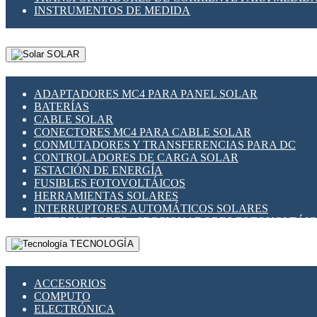
INSTRUMENTOS DE MEDIDA
SOLAR
ADAPTADORES MC4 PARA PANEL SOLAR
BATERÍAS
CABLE SOLAR
CONECTORES MC4 PARA CABLE SOLAR
CONMUTADORES Y TRANSFERENCIAS PARA DC
CONTROLADORES DE CARGA SOLAR
ESTACIÓN DE ENERGÍA
FUSIBLES FOTOVOLTÁICOS
HERRAMIENTAS SOLARES
INTERRUPTORES AUTOMÁTICOS SOLARES
INTERRUPTORES - SECCIONADORES FOTOVOLTÁI
MONTAJE PANEL SOLAR
TECNOLOGÍA
PORTA FUSIBLES Y SECCIONADORES FOTOVOLTAI
SUPRESOR DE TRANSIENTES SPDS PARA APLICACI
ACCESORIOS
COMPUTO
ELECTRÓNICA