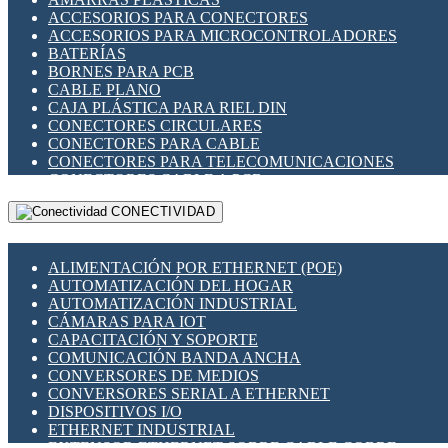
ENCHUFES INDUSTRIALES
ACCESORIOS PARA CONECTORES
INDICADORES PARA PANEL
ACCESORIOS PARA MICROCONTROLADORES
INTERFACES DE RELÉ
BATERÍAS
INTERRUPTORES FIN DE CARRERA
BORNES PARA PCB
LLAVES CONMUTADORAS
CABLE PLANO
MEDIDORES DE ENERGÍA Y TC'S DE CORRIENTE
CAJA PLÁSTICA PARA RIEL DIN
MOTORES PASO A PASO
CONECTORES CIRCULARES
PANTALLAS HMI
CONECTORES PARA CABLE
PLC -CONTROLADORES LÓGICO PROGRAMABLES
CONECTORES PARA TELECOMUNICACIONES
PROGRAMADORES DE HORARIO
CONECTORES CABLE A PCB
PROTECCIÓN ELÉCTRICA
CONECTORES PCB A CABLE
RELÉS DE PROTECCIÓN
CONECTIVIDAD
DIP SWITCHES
SENSORES CAPACITIVOS
DISPLAYS 7 SEGMENTOS
SENSORES DE POSICIÓN LINEAL
FUSIBLES Y PORTAFUSIBLES
SENSORES FOTOELÉCTRICOS
ALIMENTACIÓN POR ETHERNET (POE)
HERRAMIENTAS VARIAS
SENSORES INDUCTIVOS
AUTOMATIZACIÓN DEL HOGAR
ILUMINACIÓN LED
TEMPORIZADORES
AUTOMATIZACIÓN INDUSTRIAL
INTERRUPTORES REED
VARIACS
CÁMARAS PARA IOT
INTERFACES DE RELÉ
VARIADORES DE FRECUENCIA [VDF]
CAPACITACIÓN Y SOPORTE
OTROS RELÉS
SECCIONADORES - INTERRUPTORES
COMUNICACIÓN BANDA ANCHA
PROTECCIÓN TÉRMICA
MAQUINARIA
CONVERSORES DE MEDIOS
RELÉS AUTOMOTRICES
CONVERSORES SERIAL A ETHERNET
RELÉS DE SEÑAL
DISPOSITIVOS I/O
RELÉS DE ESTADO SÓLIDO SSR
ETHERNET INDUSTRIAL
RELÉS INDUSTRIALES
EXTENSOR ETHERNET SOBRE CABLE COBRE