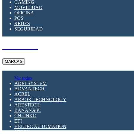
GAMING
MOVILIDAD
OFICINA
POS
REDES
SEGURIDAD
A PEDIDO
MARCAS
Ver todas
ADELSYSTEM
ADVANTECH
ACREL
ARBOR TECHNOLOGY
ARESTECH
BANANA PI
CNLINKO
ETI
HELTEC AUTOMATION
LTECH