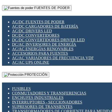
RELÉS INTELIGENTES WIFI
GATEWAY LORAWAN
RELÉS MINIATURA DE POTENCIA
FUENTES DE PODER
GESTIÓN DE REDES
SENSORES MAGNÉTICOS
INFRAESTRUCTURA ETHERCAT
SOPORTE PARA CIRCUITO IMPRESO
PERIFÉRICOS DE RED
SOQUETES PARA RELÉ
AC/DC FUENTES DE PODER
PLACAS MODULARES IOT
SWITCH Y MICROSWITCH
AC/DC CARGADORES DE BATERÍA
SWITCHES Y REDES WIFI
TARJETAS PI
AC/DC DRIVERS LED
SOLUCIONES IOT
UNIÓN Y DERIVACIÓN DE CABLE
DC/DC CONVERTIDORES
SOLUCIONES LORAWAN
DC/DC CONVERTIDORES DRIVER LED
SOLUCIONES RED CELULAR
DC/AC INVERSORES DE ENERGÍA
SEGURIDAD PARA REDES
AC/AC ENERGÍAS RENOVABLES
SWITCHES LAN
ACCESORIOS PARA FUENTES
TELEFONÍA IP (VOIP)
AC/AC VARIADORES DE FRECUENCIA VDF
VIGILANCIA IP (CCTV)
AC/AC UPS ONLINE
MESHTASTIC
PROTECCIÓN
FUSIBLES
CONMUTADORES Y TRANSFERENCIAS
ENCHUFES INDUSTRIALES
INTERRUPTORES - SECCIONADORES
SUPRESORES DE TRANSIENTES
TRANSFORMADORES DE CORRIENTE PARA MEDID