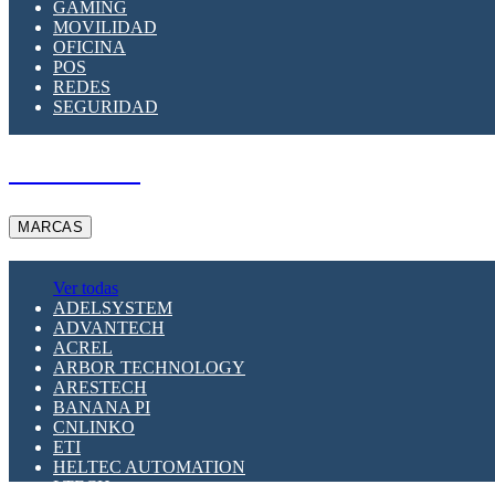
GAMING
MOVILIDAD
OFICINA
POS
REDES
SEGURIDAD
A PEDIDO
MARCAS
Ver todas
ADELSYSTEM
ADVANTECH
ACREL
ARBOR TECHNOLOGY
ARESTECH
BANANA PI
CNLINKO
ETI
HELTEC AUTOMATION
LTECH