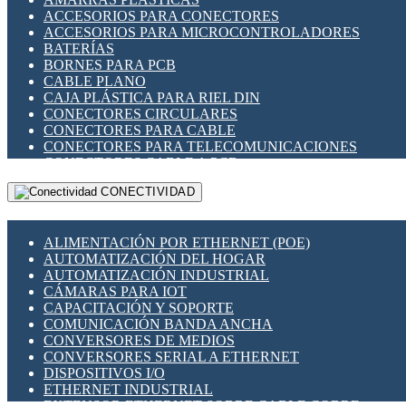
ENCHUFES INDUSTRIALES
ACCESORIOS PARA CONECTORES
INDICADORES PARA PANEL
ACCESORIOS PARA MICROCONTROLADORES
INTERFACES DE RELÉ
BATERÍAS
INTERRUPTORES FIN DE CARRERA
BORNES PARA PCB
LLAVES CONMUTADORAS
CABLE PLANO
MEDIDORES DE ENERGÍA Y TC'S DE CORRIENTE
CAJA PLÁSTICA PARA RIEL DIN
MOTORES PASO A PASO
CONECTORES CIRCULARES
PANTALLAS HMI
CONECTORES PARA CABLE
PLC -CONTROLADORES LÓGICO PROGRAMABLES
CONECTORES PARA TELECOMUNICACIONES
PROGRAMADORES DE HORARIO
CONECTORES CABLE A PCB
PROTECCIÓN ELÉCTRICA
CONECTORES PCB A CABLE
RELÉS DE PROTECCIÓN
CONECTIVIDAD
DIP SWITCHES
SENSORES CAPACITIVOS
DISPLAYS 7 SEGMENTOS
SENSORES DE POSICIÓN LINEAL
FUSIBLES Y PORTAFUSIBLES
SENSORES FOTOELÉCTRICOS
ALIMENTACIÓN POR ETHERNET (POE)
HERRAMIENTAS VARIAS
SENSORES INDUCTIVOS
AUTOMATIZACIÓN DEL HOGAR
ILUMINACIÓN LED
TEMPORIZADORES
AUTOMATIZACIÓN INDUSTRIAL
INTERRUPTORES REED
VARIACS
CÁMARAS PARA IOT
INTERFACES DE RELÉ
VARIADORES DE FRECUENCIA [VDF]
CAPACITACIÓN Y SOPORTE
OTROS RELÉS
SECCIONADORES - INTERRUPTORES
COMUNICACIÓN BANDA ANCHA
PROTECCIÓN TÉRMICA
MAQUINARIA
CONVERSORES DE MEDIOS
RELÉS AUTOMOTRICES
CONVERSORES SERIAL A ETHERNET
RELÉS DE SEÑAL
DISPOSITIVOS I/O
RELÉS DE ESTADO SÓLIDO SSR
ETHERNET INDUSTRIAL
RELÉS INDUSTRIALES
EXTENSOR ETHERNET SOBRE CABLE COBRE