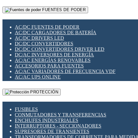
RELÉS INTELIGENTES WIFI
GATEWAY LORAWAN
RELÉS MINIATURA DE POTENCIA
FUENTES DE PODER
GESTIÓN DE REDES
SENSORES MAGNÉTICOS
INFRAESTRUCTURA ETHERCAT
SOPORTE PARA CIRCUITO IMPRESO
PERIFÉRICOS DE RED
SOQUETES PARA RELÉ
AC/DC FUENTES DE PODER
PLACAS MODULARES IOT
SWITCH Y MICROSWITCH
AC/DC CARGADORES DE BATERÍA
SWITCHES Y REDES WIFI
TARJETAS PI
AC/DC DRIVERS LED
SOLUCIONES IOT
UNIÓN Y DERIVACIÓN DE CABLE
DC/DC CONVERTIDORES
SOLUCIONES LORAWAN
DC/DC CONVERTIDORES DRIVER LED
SOLUCIONES RED CELULAR
DC/AC INVERSORES DE ENERGÍA
SEGURIDAD PARA REDES
AC/AC ENERGÍAS RENOVABLES
SWITCHES LAN
ACCESORIOS PARA FUENTES
TELEFONÍA IP (VOIP)
AC/AC VARIADORES DE FRECUENCIA VDF
VIGILANCIA IP (CCTV)
AC/AC UPS ONLINE
MESHTASTIC
PROTECCIÓN
FUSIBLES
CONMUTADORES Y TRANSFERENCIAS
ENCHUFES INDUSTRIALES
INTERRUPTORES - SECCIONADORES
SUPRESORES DE TRANSIENTES
TRANSFORMADORES DE CORRIENTE PARA MEDID