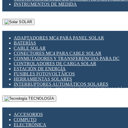
INSTRUMENTOS DE MEDIDA
SOLAR
ADAPTADORES MC4 PARA PANEL SOLAR
BATERÍAS
CABLE SOLAR
CONECTORES MC4 PARA CABLE SOLAR
CONMUTADORES Y TRANSFERENCIAS PARA DC
CONTROLADORES DE CARGA SOLAR
ESTACIÓN DE ENERGÍA
FUSIBLES FOTOVOLTÁICOS
HERRAMIENTAS SOLARES
INTERRUPTORES AUTOMÁTICOS SOLARES
INTERRUPTORES - SECCIONADORES FOTOVOLTÁI
MONTAJE PANEL SOLAR
TECNOLOGÍA
PORTA FUSIBLES Y SECCIONADORES FOTOVOLTAI
SUPRESOR DE TRANSIENTES SPDS PARA APLICACI
ACCESORIOS
COMPUTO
ELECTRÓNICA