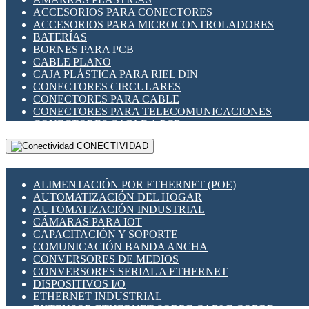
ENCHUFES INDUSTRIALES
ACCESORIOS PARA CONECTORES
INDICADORES PARA PANEL
ACCESORIOS PARA MICROCONTROLADORES
INTERFACES DE RELÉ
BATERÍAS
INTERRUPTORES FIN DE CARRERA
BORNES PARA PCB
LLAVES CONMUTADORAS
CABLE PLANO
MEDIDORES DE ENERGÍA Y TC'S DE CORRIENTE
CAJA PLÁSTICA PARA RIEL DIN
MOTORES PASO A PASO
CONECTORES CIRCULARES
PANTALLAS HMI
CONECTORES PARA CABLE
PLC -CONTROLADORES LÓGICO PROGRAMABLES
CONECTORES PARA TELECOMUNICACIONES
PROGRAMADORES DE HORARIO
CONECTORES CABLE A PCB
PROTECCIÓN ELÉCTRICA
CONECTORES PCB A CABLE
RELÉS DE PROTECCIÓN
CONECTIVIDAD
DIP SWITCHES
SENSORES CAPACITIVOS
DISPLAYS 7 SEGMENTOS
SENSORES DE POSICIÓN LINEAL
FUSIBLES Y PORTAFUSIBLES
SENSORES FOTOELÉCTRICOS
ALIMENTACIÓN POR ETHERNET (POE)
HERRAMIENTAS VARIAS
SENSORES INDUCTIVOS
AUTOMATIZACIÓN DEL HOGAR
ILUMINACIÓN LED
TEMPORIZADORES
AUTOMATIZACIÓN INDUSTRIAL
INTERRUPTORES REED
VARIACS
CÁMARAS PARA IOT
INTERFACES DE RELÉ
VARIADORES DE FRECUENCIA [VDF]
CAPACITACIÓN Y SOPORTE
OTROS RELÉS
SECCIONADORES - INTERRUPTORES
COMUNICACIÓN BANDA ANCHA
PROTECCIÓN TÉRMICA
MAQUINARIA
CONVERSORES DE MEDIOS
RELÉS AUTOMOTRICES
CONVERSORES SERIAL A ETHERNET
RELÉS DE SEÑAL
DISPOSITIVOS I/O
RELÉS DE ESTADO SÓLIDO SSR
ETHERNET INDUSTRIAL
RELÉS INDUSTRIALES
EXTENSOR ETHERNET SOBRE CABLE COBRE