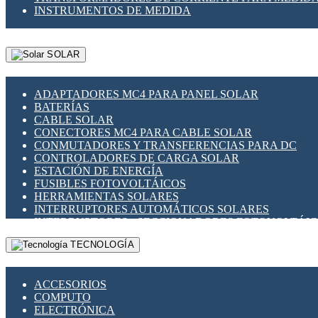
INSTRUMENTOS DE MEDIDA
SOLAR
ADAPTADORES MC4 PARA PANEL SOLAR
BATERÍAS
CABLE SOLAR
CONECTORES MC4 PARA CABLE SOLAR
CONMUTADORES Y TRANSFERENCIAS PARA DC
CONTROLADORES DE CARGA SOLAR
ESTACIÓN DE ENERGÍA
FUSIBLES FOTOVOLTÁICOS
HERRAMIENTAS SOLARES
INTERRUPTORES AUTOMÁTICOS SOLARES
INTERRUPTORES - SECCIONADORES FOTOVOLTÁI
MONTAJE PANEL SOLAR
TECNOLOGÍA
PORTA FUSIBLES Y SECCIONADORES FOTOVOLTAI
SUPRESOR DE TRANSIENTES SPDS PARA APLICACI
ACCESORIOS
COMPUTO
ELECTRÓNICA