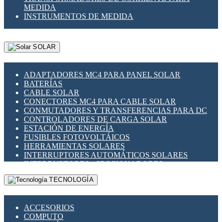
MEDIDA
INSTRUMENTOS DE MEDIDA
SOLAR
ADAPTADORES MC4 PARA PANEL SOLAR
BATERÍAS
CABLE SOLAR
CONECTORES MC4 PARA CABLE SOLAR
CONMUTADORES Y TRANSFERENCIAS PARA DC
CONTROLADORES DE CARGA SOLAR
ESTACIÓN DE ENERGÍA
FUSIBLES FOTOVOLTÁICOS
HERRAMIENTAS SOLARES
INTERRUPTORES AUTOMÁTICOS SOLARES
INTERRUPTORES - SECCIONADORES
FOTOVOLTÁICOS
TECNOLOGÍA
MONTAJE PANEL SOLAR
PORTA FUSIBLES Y SECCIONADORES
FOTOVOLTAICOS
ACCESORIOS
SUPRESOR DE TRANSIENTES SPDS PARA
COMPUTO
APLICACIONES FOTOVOLTAICAS