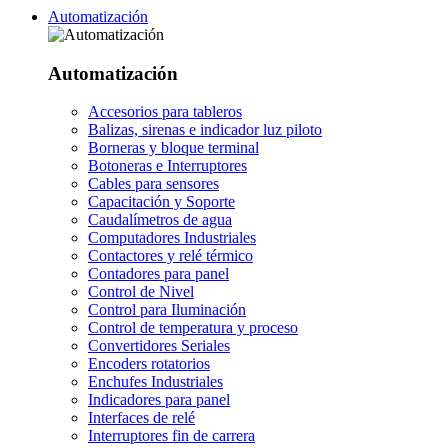
Automatización
Automatización
Accesorios para tableros
Balizas, sirenas e indicador luz piloto
Borneras y bloque terminal
Botoneras e Interruptores
Cables para sensores
Capacitación y Soporte
Caudalímetros de agua
Computadores Industriales
Contactores y relé térmico
Contadores para panel
Control de Nivel
Control para Iluminación
Control de temperatura y proceso
Convertidores Seriales
Encoders rotatorios
Enchufes Industriales
Indicadores para panel
Interfaces de relé
Interruptores fin de carrera