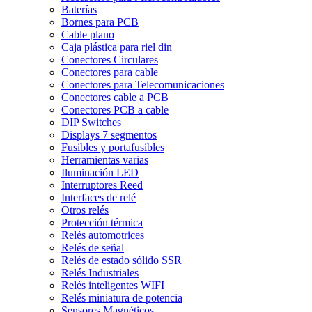
Baterías
Bornes para PCB
Cable plano
Caja plástica para riel din
Conectores Circulares
Conectores para cable
Conectores para Telecomunicaciones
Conectores cable a PCB
Conectores PCB a cable
DIP Switches
Displays 7 segmentos
Fusibles y portafusibles
Herramientas varias
Iluminación LED
Interruptores Reed
Interfaces de relé
Otros relés
Protección térmica
Relés automotrices
Relés de señal
Relés de estado sólido SSR
Relés Industriales
Relés inteligentes WIFI
Relés miniatura de potencia
Sensores Magnéticos