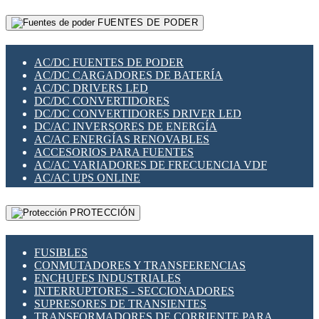
RELÉS INTELIGENTES WIFI
GATEWAY LORAWAN
RELÉS MINIATURA DE POTENCIA
FUENTES DE PODER
GESTIÓN DE REDES
SENSORES MAGNÉTICOS
INFRAESTRUCTURA ETHERCAT
SOPORTE PARA CIRCUITO IMPRESO
PERIFÉRICOS DE RED
SOQUETES PARA RELÉ
AC/DC FUENTES DE PODER
PLACAS MODULARES IOT
SWITCH Y MICROSWITCH
AC/DC CARGADORES DE BATERÍA
SWITCHES Y REDES WIFI
TARJETAS PI
AC/DC DRIVERS LED
SOLUCIONES IOT
UNIÓN Y DERIVACIÓN DE CABLE
DC/DC CONVERTIDORES
SOLUCIONES LORAWAN
DC/DC CONVERTIDORES DRIVER LED
SOLUCIONES RED CELULAR
DC/AC INVERSORES DE ENERGÍA
SEGURIDAD PARA REDES
AC/AC ENERGÍAS RENOVABLES
SWITCHES LAN
ACCESORIOS PARA FUENTES
TELEFONÍA IP (VOIP)
AC/AC VARIADORES DE FRECUENCIA VDF
VIGILANCIA IP (CCTV)
AC/AC UPS ONLINE
MESHTASTIC
PROTECCIÓN
FUSIBLES
CONMUTADORES Y TRANSFERENCIAS
ENCHUFES INDUSTRIALES
INTERRUPTORES - SECCIONADORES
SUPRESORES DE TRANSIENTES
TRANSFORMADORES DE CORRIENTE PARA