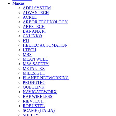
Marcas
ADELSYSTEM
ADVANTECH
ACREL
ARBOR TECHNOLOGY
ARESTECH
BANANA PI
CNLINKO
ETI
HELTEC AUTOMATION
LTECH
MBS
MEAN WELL
MSA SAFETY
METALTEX
MILESIGHT
PLANET NETWORKING
PRONUTEC
QUECLINK
NAVIGATEWORX
RAKWIRELESS
RIEVTECH
ROBUSTEL
SCAME (ITALIA)
SHELLY