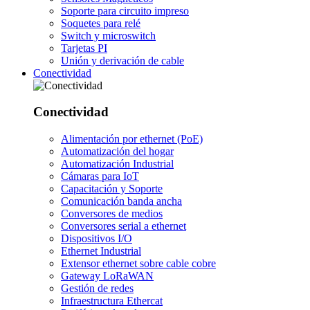
Soporte para circuito impreso
Soquetes para relé
Switch y microswitch
Tarjetas PI
Unión y derivación de cable
Conectividad
Conectividad
Alimentación por ethernet (PoE)
Automatización del hogar
Automatización Industrial
Cámaras para IoT
Capacitación y Soporte
Comunicación banda ancha
Conversores de medios
Conversores serial a ethernet
Dispositivos I/O
Ethernet Industrial
Extensor ethernet sobre cable cobre
Gateway LoRaWAN
Gestión de redes
Infraestructura Ethercat