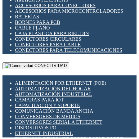
ENCHUFES INDUSTRIALES
ACCESORIOS PARA CONECTORES
INDICADORES PARA PANEL
ACCESORIOS PARA MICROCONTROLADORES
INTERFACES DE RELÉ
BATERÍAS
INTERRUPTORES FIN DE CARRERA
BORNES PARA PCB
LLAVES CONMUTADORAS
CABLE PLANO
MEDIDORES DE ENERGÍA Y TC'S DE CORRIENTE
CAJA PLÁSTICA PARA RIEL DIN
MOTORES PASO A PASO
CONECTORES CIRCULARES
PANTALLAS HMI
CONECTORES PARA CABLE
PLC -CONTROLADORES LÓGICO PROGRAMABLES
CONECTORES PARA TELECOMUNICACIONES
PROGRAMADORES DE HORARIO
CONECTORES CABLE A PCB
PROTECCIÓN ELÉCTRICA
CONECTORES PCB A CABLE
RELÉS DE PROTECCIÓN
CONECTIVIDAD
DIP SWITCHES
SENSORES CAPACITIVOS
DISPLAYS 7 SEGMENTOS
SENSORES DE POSICIÓN LINEAL
FUSIBLES Y PORTAFUSIBLES
SENSORES FOTOELÉCTRICOS
ALIMENTACIÓN POR ETHERNET (POE)
HERRAMIENTAS VARIAS
SENSORES INDUCTIVOS
AUTOMATIZACIÓN DEL HOGAR
ILUMINACIÓN LED
TEMPORIZADORES
AUTOMATIZACIÓN INDUSTRIAL
INTERRUPTORES REED
VARIACS
CÁMARAS PARA IOT
INTERFACES DE RELÉ
VARIADORES DE FRECUENCIA [VDF]
CAPACITACIÓN Y SOPORTE
OTROS RELÉS
SECCIONADORES - INTERRUPTORES
COMUNICACIÓN BANDA ANCHA
PROTECCIÓN TÉRMICA
MAQUINARIA
CONVERSORES DE MEDIOS
RELÉS AUTOMOTRICES
CONVERSORES SERIAL A ETHERNET
RELÉS DE SEÑAL
DISPOSITIVOS I/O
RELÉS DE ESTADO SÓLIDO SSR
ETHERNET INDUSTRIAL
RELÉS INDUSTRIALES
EXTENSOR ETHERNET SOBRE CABLE COBRE