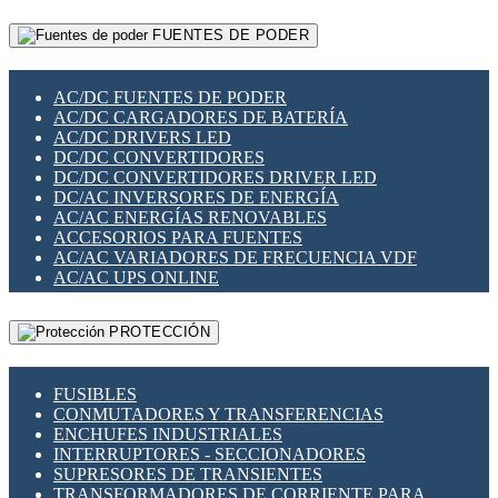
RELÉS INTELIGENTES WIFI
GATEWAY LORAWAN
RELÉS MINIATURA DE POTENCIA
FUENTES DE PODER
GESTIÓN DE REDES
SENSORES MAGNÉTICOS
INFRAESTRUCTURA ETHERCAT
SOPORTE PARA CIRCUITO IMPRESO
PERIFÉRICOS DE RED
SOQUETES PARA RELÉ
AC/DC FUENTES DE PODER
PLACAS MODULARES IOT
SWITCH Y MICROSWITCH
AC/DC CARGADORES DE BATERÍA
SWITCHES Y REDES WIFI
TARJETAS PI
AC/DC DRIVERS LED
SOLUCIONES IOT
UNIÓN Y DERIVACIÓN DE CABLE
DC/DC CONVERTIDORES
SOLUCIONES LORAWAN
DC/DC CONVERTIDORES DRIVER LED
SOLUCIONES RED CELULAR
DC/AC INVERSORES DE ENERGÍA
SEGURIDAD PARA REDES
AC/AC ENERGÍAS RENOVABLES
SWITCHES LAN
ACCESORIOS PARA FUENTES
TELEFONÍA IP (VOIP)
AC/AC VARIADORES DE FRECUENCIA VDF
VIGILANCIA IP (CCTV)
AC/AC UPS ONLINE
MESHTASTIC
PROTECCIÓN
FUSIBLES
CONMUTADORES Y TRANSFERENCIAS
ENCHUFES INDUSTRIALES
INTERRUPTORES - SECCIONADORES
SUPRESORES DE TRANSIENTES
TRANSFORMADORES DE CORRIENTE PARA