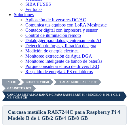
SIBA FUSES
Ver todas
Soluciones
Aplicación de Inversores DC/AC
Comunica tus equipos con LoRA Meshtastic
Contador digital con impresora y sensor
Control de iluminación remoto
Datalogger para datos y entrenamiento AI
Detección de fugas y filtración de agua
Medición de energía eléctrica
Monitoreo extracción de Agua DGA
Monitoreo inteligente de banco de baterías
Porque considerar el uso de drivers LED
Respaldo de energía UPS en tableros
INICIO
CONECTIVIDAD
PLACAS MODULARES IOT
GABINETES IOT
CARCASA METÁLICA RAK7244C PARA RASPBERRY PI 4 MODELO B DE 1 GB/2
GB/4 GB/8 GB
Carcasa metálica RAK7244C para Raspberry Pi 4
Modelo B de 1 GB/2 GB/4 GB/8 GB