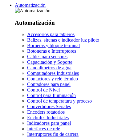
Automatización
Automatización
Accesorios para tableros
Balizas, sirenas e indicador luz piloto
Borneras y bloque terminal
Botoneras e Interruptores
Cables para sensores
Capacitación y Soporte
Caudalímetros de agua
Computadores Industriales
Contactores y relé térmico
Contadores para panel
Control de Nivel
Control para Iluminación
Control de temperatura y proceso
Convertidores Seriales
Encoders rotatorios
Enchufes Industriales
Indicadores para panel
Interfaces de relé
Interruptores fin de carrera