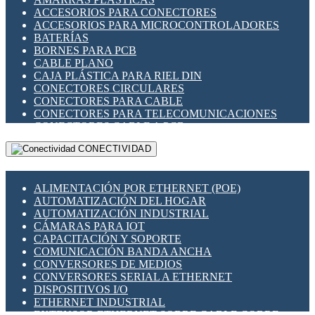
ENCHUFES INDUSTRIALES
ACCESORIOS PARA CONECTORES
INDICADORES PARA PANEL
ACCESORIOS PARA MICROCONTROLADORES
INTERFACES DE RELÉ
BATERÍAS
INTERRUPTORES FIN DE CARRERA
BORNES PARA PCB
LLAVES CONMUTADORAS
CABLE PLANO
MEDIDORES DE ENERGÍA Y TC'S DE CORRIENTE
CAJA PLÁSTICA PARA RIEL DIN
MOTORES PASO A PASO
CONECTORES CIRCULARES
PANTALLAS HMI
CONECTORES PARA CABLE
PLC -CONTROLADORES LÓGICO PROGRAMABLES
CONECTORES PARA TELECOMUNICACIONES
PROGRAMADORES DE HORARIO
CONECTORES CABLE A PCB
PROTECCIÓN ELÉCTRICA
CONECTORES PCB A CABLE
RELÉS DE PROTECCIÓN
CONECTIVIDAD
DIP SWITCHES
SENSORES CAPACITIVOS
DISPLAYS 7 SEGMENTOS
SENSORES DE POSICIÓN LINEAL
FUSIBLES Y PORTAFUSIBLES
SENSORES FOTOELÉCTRICOS
ALIMENTACIÓN POR ETHERNET (POE)
HERRAMIENTAS VARIAS
SENSORES INDUCTIVOS
AUTOMATIZACIÓN DEL HOGAR
ILUMINACIÓN LED
TEMPORIZADORES
AUTOMATIZACIÓN INDUSTRIAL
INTERRUPTORES REED
VARIACS
CÁMARAS PARA IOT
INTERFACES DE RELÉ
VARIADORES DE FRECUENCIA [VDF]
CAPACITACIÓN Y SOPORTE
OTROS RELÉS
SECCIONADORES - INTERRUPTORES
COMUNICACIÓN BANDA ANCHA
PROTECCIÓN TÉRMICA
MAQUINARIA
CONVERSORES DE MEDIOS
RELÉS AUTOMOTRICES
CONVERSORES SERIAL A ETHERNET
RELÉS DE SEÑAL
DISPOSITIVOS I/O
RELÉS DE ESTADO SÓLIDO SSR
ETHERNET INDUSTRIAL
RELÉS INDUSTRIALES
EXTENSOR ETHERNET SOBRE CABLE COBRE