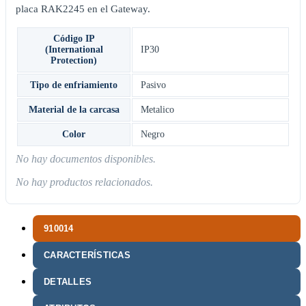
placa RAK2245 en el Gateway.
Código IP
(International
IP30
Protection)
Tipo de enfriamiento
Pasivo
Material de la carcasa
Metalico
Color
Negro
No hay documentos disponibles.
No hay productos relacionados.
910014
CARACTERÍSTICAS
DETALLES