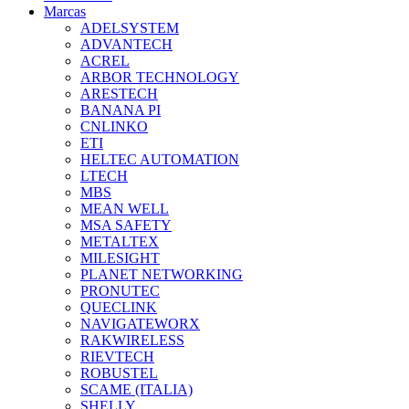
Marcas
ADELSYSTEM
ADVANTECH
ACREL
ARBOR TECHNOLOGY
ARESTECH
BANANA PI
CNLINKO
ETI
HELTEC AUTOMATION
LTECH
MBS
MEAN WELL
MSA SAFETY
METALTEX
MILESIGHT
PLANET NETWORKING
PRONUTEC
QUECLINK
NAVIGATEWORX
RAKWIRELESS
RIEVTECH
ROBUSTEL
SCAME (ITALIA)
SHELLY