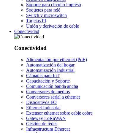
Soporte para circuito impreso
Soquetes para relé
Switch y microswitch
Tarjetas PI
Unión y derivación de cable
Conectividad
Conectividad
Alimentación por ethernet (PoE)
Automatización del hogar
Automatización Industrial
Cámaras para IoT
Capacitación y Soporte
Comunicación banda ancha
Conversores de medios
Conversores serial a ethernet
Dispositivos I/O
Ethernet Industrial
Extensor ethernet sobre cable cobre
Gateway LoRaWAN
Gestión de redes
Infraestructura Ethercat