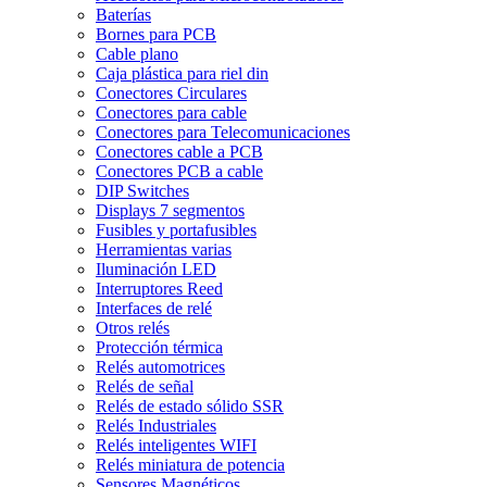
Baterías
Bornes para PCB
Cable plano
Caja plástica para riel din
Conectores Circulares
Conectores para cable
Conectores para Telecomunicaciones
Conectores cable a PCB
Conectores PCB a cable
DIP Switches
Displays 7 segmentos
Fusibles y portafusibles
Herramientas varias
Iluminación LED
Interruptores Reed
Interfaces de relé
Otros relés
Protección térmica
Relés automotrices
Relés de señal
Relés de estado sólido SSR
Relés Industriales
Relés inteligentes WIFI
Relés miniatura de potencia
Sensores Magnéticos