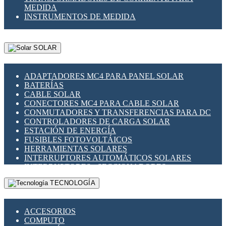
MEDIDA
INSTRUMENTOS DE MEDIDA
SOLAR
ADAPTADORES MC4 PARA PANEL SOLAR
BATERÍAS
CABLE SOLAR
CONECTORES MC4 PARA CABLE SOLAR
CONMUTADORES Y TRANSFERENCIAS PARA DC
CONTROLADORES DE CARGA SOLAR
ESTACIÓN DE ENERGÍA
FUSIBLES FOTOVOLTÁICOS
HERRAMIENTAS SOLARES
INTERRUPTORES AUTOMÁTICOS SOLARES
INTERRUPTORES - SECCIONADORES
FOTOVOLTÁICOS
TECNOLOGÍA
MONTAJE PANEL SOLAR
PORTA FUSIBLES Y SECCIONADORES
FOTOVOLTAICOS
ACCESORIOS
SUPRESOR DE TRANSIENTES SPDS PARA
COMPUTO
APLICACIONES FOTOVOLTAICAS