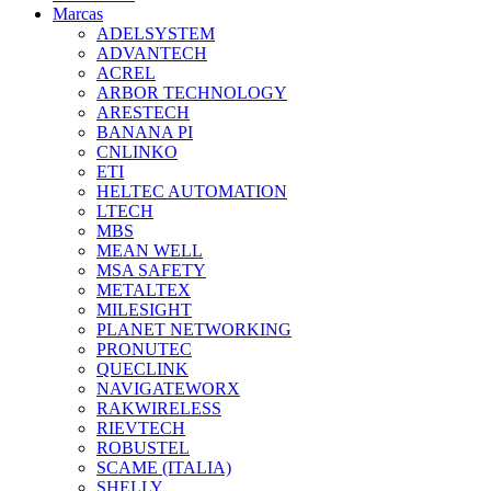
Marcas
ADELSYSTEM
ADVANTECH
ACREL
ARBOR TECHNOLOGY
ARESTECH
BANANA PI
CNLINKO
ETI
HELTEC AUTOMATION
LTECH
MBS
MEAN WELL
MSA SAFETY
METALTEX
MILESIGHT
PLANET NETWORKING
PRONUTEC
QUECLINK
NAVIGATEWORX
RAKWIRELESS
RIEVTECH
ROBUSTEL
SCAME (ITALIA)
SHELLY