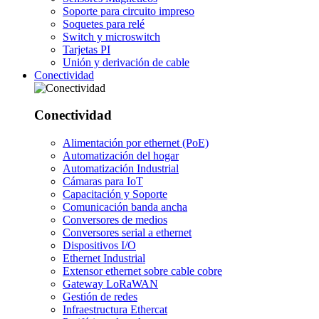
Soporte para circuito impreso
Soquetes para relé
Switch y microswitch
Tarjetas PI
Unión y derivación de cable
Conectividad
Conectividad
Alimentación por ethernet (PoE)
Automatización del hogar
Automatización Industrial
Cámaras para IoT
Capacitación y Soporte
Comunicación banda ancha
Conversores de medios
Conversores serial a ethernet
Dispositivos I/O
Ethernet Industrial
Extensor ethernet sobre cable cobre
Gateway LoRaWAN
Gestión de redes
Infraestructura Ethercat