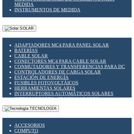
MEDIDA
INSTRUMENTOS DE MEDIDA
SOLAR
ADAPTADORES MC4 PARA PANEL SOLAR
BATERÍAS
CABLE SOLAR
CONECTORES MC4 PARA CABLE SOLAR
CONMUTADORES Y TRANSFERENCIAS PARA DC
CONTROLADORES DE CARGA SOLAR
ESTACIÓN DE ENERGÍA
FUSIBLES FOTOVOLTÁICOS
HERRAMIENTAS SOLARES
INTERRUPTORES AUTOMÁTICOS SOLARES
INTERRUPTORES - SECCIONADORES
FOTOVOLTÁICOS
TECNOLOGÍA
MONTAJE PANEL SOLAR
PORTA FUSIBLES Y SECCIONADORES
FOTOVOLTAICOS
ACCESORIOS
SUPRESOR DE TRANSIENTES SPDS PARA
COMPUTO
APLICACIONES FOTOVOLTAICAS