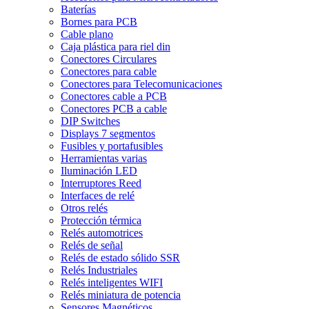
Baterías
Bornes para PCB
Cable plano
Caja plástica para riel din
Conectores Circulares
Conectores para cable
Conectores para Telecomunicaciones
Conectores cable a PCB
Conectores PCB a cable
DIP Switches
Displays 7 segmentos
Fusibles y portafusibles
Herramientas varias
Iluminación LED
Interruptores Reed
Interfaces de relé
Otros relés
Protección térmica
Relés automotrices
Relés de señal
Relés de estado sólido SSR
Relés Industriales
Relés inteligentes WIFI
Relés miniatura de potencia
Sensores Magnéticos