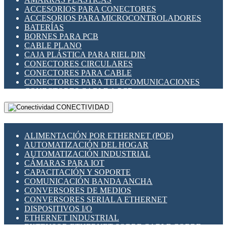
ENCHUFES INDUSTRIALES
ACCESORIOS PARA CONECTORES
INDICADORES PARA PANEL
ACCESORIOS PARA MICROCONTROLADORES
INTERFACES DE RELÉ
BATERÍAS
INTERRUPTORES FIN DE CARRERA
BORNES PARA PCB
LLAVES CONMUTADORAS
CABLE PLANO
MEDIDORES DE ENERGÍA Y TC'S DE CORRIENTE
CAJA PLÁSTICA PARA RIEL DIN
MOTORES PASO A PASO
CONECTORES CIRCULARES
PANTALLAS HMI
CONECTORES PARA CABLE
PLC -CONTROLADORES LÓGICO PROGRAMABLES
CONECTORES PARA TELECOMUNICACIONES
PROGRAMADORES DE HORARIO
CONECTORES CABLE A PCB
PROTECCIÓN ELÉCTRICA
CONECTORES PCB A CABLE
RELÉS DE PROTECCIÓN
CONECTIVIDAD
DIP SWITCHES
SENSORES CAPACITIVOS
DISPLAYS 7 SEGMENTOS
SENSORES DE POSICIÓN LINEAL
FUSIBLES Y PORTAFUSIBLES
SENSORES FOTOELÉCTRICOS
ALIMENTACIÓN POR ETHERNET (POE)
HERRAMIENTAS VARIAS
SENSORES INDUCTIVOS
AUTOMATIZACIÓN DEL HOGAR
ILUMINACIÓN LED
TEMPORIZADORES
AUTOMATIZACIÓN INDUSTRIAL
INTERRUPTORES REED
VARIACS
CÁMARAS PARA IOT
INTERFACES DE RELÉ
VARIADORES DE FRECUENCIA [VDF]
CAPACITACIÓN Y SOPORTE
OTROS RELÉS
SECCIONADORES - INTERRUPTORES
COMUNICACIÓN BANDA ANCHA
PROTECCIÓN TÉRMICA
MAQUINARIA
CONVERSORES DE MEDIOS
RELÉS AUTOMOTRICES
CONVERSORES SERIAL A ETHERNET
RELÉS DE SEÑAL
DISPOSITIVOS I/O
RELÉS DE ESTADO SÓLIDO SSR
ETHERNET INDUSTRIAL
RELÉS INDUSTRIALES
EXTENSOR ETHERNET SOBRE CABLE COBRE