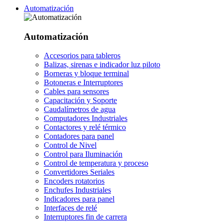
Automatización
Automatización
Accesorios para tableros
Balizas, sirenas e indicador luz piloto
Borneras y bloque terminal
Botoneras e Interruptores
Cables para sensores
Capacitación y Soporte
Caudalímetros de agua
Computadores Industriales
Contactores y relé térmico
Contadores para panel
Control de Nivel
Control para Iluminación
Control de temperatura y proceso
Convertidores Seriales
Encoders rotatorios
Enchufes Industriales
Indicadores para panel
Interfaces de relé
Interruptores fin de carrera