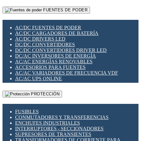
RELÉS INTELIGENTES WIFI
GATEWAY LORAWAN
RELÉS MINIATURA DE POTENCIA
FUENTES DE PODER
GESTIÓN DE REDES
SENSORES MAGNÉTICOS
INFRAESTRUCTURA ETHERCAT
SOPORTE PARA CIRCUITO IMPRESO
PERIFÉRICOS DE RED
SOQUETES PARA RELÉ
AC/DC FUENTES DE PODER
PLACAS MODULARES IOT
SWITCH Y MICROSWITCH
AC/DC CARGADORES DE BATERÍA
SWITCHES Y REDES WIFI
TARJETAS PI
AC/DC DRIVERS LED
SOLUCIONES IOT
UNIÓN Y DERIVACIÓN DE CABLE
DC/DC CONVERTIDORES
SOLUCIONES LORAWAN
DC/DC CONVERTIDORES DRIVER LED
SOLUCIONES RED CELULAR
DC/AC INVERSORES DE ENERGÍA
SEGURIDAD PARA REDES
AC/AC ENERGÍAS RENOVABLES
SWITCHES LAN
ACCESORIOS PARA FUENTES
TELEFONÍA IP (VOIP)
AC/AC VARIADORES DE FRECUENCIA VDF
VIGILANCIA IP (CCTV)
AC/AC UPS ONLINE
MESHTASTIC
PROTECCIÓN
FUSIBLES
CONMUTADORES Y TRANSFERENCIAS
ENCHUFES INDUSTRIALES
INTERRUPTORES - SECCIONADORES
SUPRESORES DE TRANSIENTES
TRANSFORMADORES DE CORRIENTE PARA