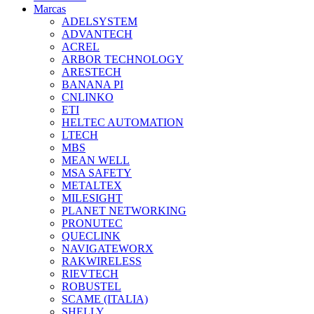
Marcas
ADELSYSTEM
ADVANTECH
ACREL
ARBOR TECHNOLOGY
ARESTECH
BANANA PI
CNLINKO
ETI
HELTEC AUTOMATION
LTECH
MBS
MEAN WELL
MSA SAFETY
METALTEX
MILESIGHT
PLANET NETWORKING
PRONUTEC
QUECLINK
NAVIGATEWORX
RAKWIRELESS
RIEVTECH
ROBUSTEL
SCAME (ITALIA)
SHELLY