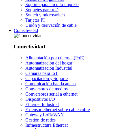
Soporte para circuito impreso
Soquetes para relé
Switch y microswitch
Tarjetas PI
Unión y derivación de cable
Conectividad
Conectividad
Alimentación por ethernet (PoE)
Automatización del hogar
Automatización Industrial
Cámaras para IoT
Capacitación y Soporte
Comunicación banda ancha
Conversores de medios
Conversores serial a ethernet
Dispositivos I/O
Ethernet Industrial
Extensor ethernet sobre cable cobre
Gateway LoRaWAN
Gestión de redes
Infraestructura Ethercat