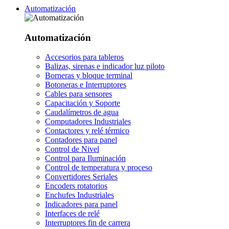
Automatización
Automatización
Accesorios para tableros
Balizas, sirenas e indicador luz piloto
Borneras y bloque terminal
Botoneras e Interruptores
Cables para sensores
Capacitación y Soporte
Caudalímetros de agua
Computadores Industriales
Contactores y relé térmico
Contadores para panel
Control de Nivel
Control para Iluminación
Control de temperatura y proceso
Convertidores Seriales
Encoders rotatorios
Enchufes Industriales
Indicadores para panel
Interfaces de relé
Interruptores fin de carrera