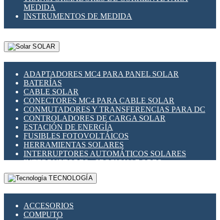
MEDIDA
INSTRUMENTOS DE MEDIDA
SOLAR
ADAPTADORES MC4 PARA PANEL SOLAR
BATERÍAS
CABLE SOLAR
CONECTORES MC4 PARA CABLE SOLAR
CONMUTADORES Y TRANSFERENCIAS PARA DC
CONTROLADORES DE CARGA SOLAR
ESTACIÓN DE ENERGÍA
FUSIBLES FOTOVOLTÁICOS
HERRAMIENTAS SOLARES
INTERRUPTORES AUTOMÁTICOS SOLARES
INTERRUPTORES - SECCIONADORES
FOTOVOLTÁICOS
TECNOLOGÍA
MONTAJE PANEL SOLAR
PORTA FUSIBLES Y SECCIONADORES
FOTOVOLTAICOS
ACCESORIOS
SUPRESOR DE TRANSIENTES SPDS PARA
COMPUTO
APLICACIONES FOTOVOLTAICAS