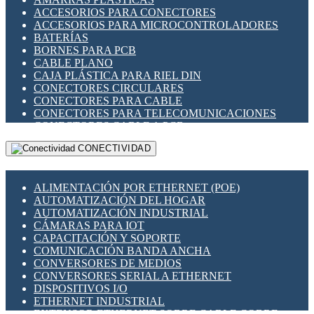
ENCHUFES INDUSTRIALES
ACCESORIOS PARA CONECTORES
INDICADORES PARA PANEL
ACCESORIOS PARA MICROCONTROLADORES
INTERFACES DE RELÉ
BATERÍAS
INTERRUPTORES FIN DE CARRERA
BORNES PARA PCB
LLAVES CONMUTADORAS
CABLE PLANO
MEDIDORES DE ENERGÍA Y TC'S DE CORRIENTE
CAJA PLÁSTICA PARA RIEL DIN
MOTORES PASO A PASO
CONECTORES CIRCULARES
PANTALLAS HMI
CONECTORES PARA CABLE
PLC -CONTROLADORES LÓGICO PROGRAMABLES
CONECTORES PARA TELECOMUNICACIONES
PROGRAMADORES DE HORARIO
CONECTORES CABLE A PCB
PROTECCIÓN ELÉCTRICA
CONECTORES PCB A CABLE
RELÉS DE PROTECCIÓN
CONECTIVIDAD
DIP SWITCHES
SENSORES CAPACITIVOS
DISPLAYS 7 SEGMENTOS
SENSORES DE POSICIÓN LINEAL
FUSIBLES Y PORTAFUSIBLES
SENSORES FOTOELÉCTRICOS
ALIMENTACIÓN POR ETHERNET (POE)
HERRAMIENTAS VARIAS
SENSORES INDUCTIVOS
AUTOMATIZACIÓN DEL HOGAR
ILUMINACIÓN LED
TEMPORIZADORES
AUTOMATIZACIÓN INDUSTRIAL
INTERRUPTORES REED
VARIACS
CÁMARAS PARA IOT
INTERFACES DE RELÉ
VARIADORES DE FRECUENCIA [VDF]
CAPACITACIÓN Y SOPORTE
OTROS RELÉS
SECCIONADORES - INTERRUPTORES
COMUNICACIÓN BANDA ANCHA
PROTECCIÓN TÉRMICA
MAQUINARIA
CONVERSORES DE MEDIOS
RELÉS AUTOMOTRICES
CONVERSORES SERIAL A ETHERNET
RELÉS DE SEÑAL
DISPOSITIVOS I/O
RELÉS DE ESTADO SÓLIDO SSR
ETHERNET INDUSTRIAL
RELÉS INDUSTRIALES
EXTENSOR ETHERNET SOBRE CABLE COBRE