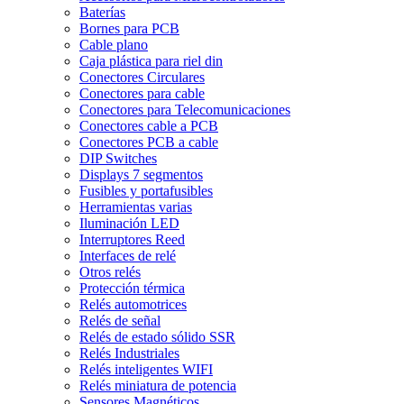
Baterías
Bornes para PCB
Cable plano
Caja plástica para riel din
Conectores Circulares
Conectores para cable
Conectores para Telecomunicaciones
Conectores cable a PCB
Conectores PCB a cable
DIP Switches
Displays 7 segmentos
Fusibles y portafusibles
Herramientas varias
Iluminación LED
Interruptores Reed
Interfaces de relé
Otros relés
Protección térmica
Relés automotrices
Relés de señal
Relés de estado sólido SSR
Relés Industriales
Relés inteligentes WIFI
Relés miniatura de potencia
Sensores Magnéticos