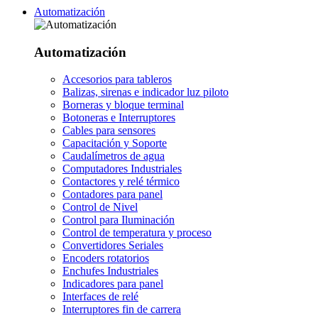
Automatización
Automatización
Accesorios para tableros
Balizas, sirenas e indicador luz piloto
Borneras y bloque terminal
Botoneras e Interruptores
Cables para sensores
Capacitación y Soporte
Caudalímetros de agua
Computadores Industriales
Contactores y relé térmico
Contadores para panel
Control de Nivel
Control para Iluminación
Control de temperatura y proceso
Convertidores Seriales
Encoders rotatorios
Enchufes Industriales
Indicadores para panel
Interfaces de relé
Interruptores fin de carrera