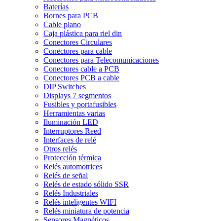
Baterías
Bornes para PCB
Cable plano
Caja plástica para riel din
Conectores Circulares
Conectores para cable
Conectores para Telecomunicaciones
Conectores cable a PCB
Conectores PCB a cable
DIP Switches
Displays 7 segmentos
Fusibles y portafusibles
Herramientas varias
Iluminación LED
Interruptores Reed
Interfaces de relé
Otros relés
Protección térmica
Relés automotrices
Relés de señal
Relés de estado sólido SSR
Relés Industriales
Relés inteligentes WIFI
Relés miniatura de potencia
Sensores Magnéticos