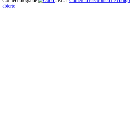
Con tecnología de
- El #1
Comercio electrónico de código
abierto