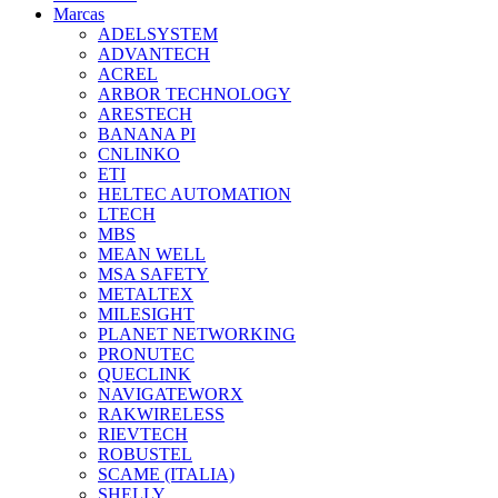
Marcas
ADELSYSTEM
ADVANTECH
ACREL
ARBOR TECHNOLOGY
ARESTECH
BANANA PI
CNLINKO
ETI
HELTEC AUTOMATION
LTECH
MBS
MEAN WELL
MSA SAFETY
METALTEX
MILESIGHT
PLANET NETWORKING
PRONUTEC
QUECLINK
NAVIGATEWORX
RAKWIRELESS
RIEVTECH
ROBUSTEL
SCAME (ITALIA)
SHELLY