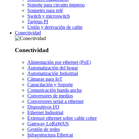
Soporte para circuito impreso
Soquetes para relé
Switch y microswitch
Tarjetas PI
Unión y derivación de cable
Conectividad
Conectividad
Alimentación por ethernet (PoE)
Automatización del hogar
Automatización Industrial
Cámaras para IoT
Capacitación y Soporte
Comunicación banda ancha
Conversores de medios
Conversores serial a ethernet
Dispositivos I/O
Ethernet Industrial
Extensor ethernet sobre cable cobre
Gateway LoRaWAN
Gestión de redes
Infraestructura Ethercat