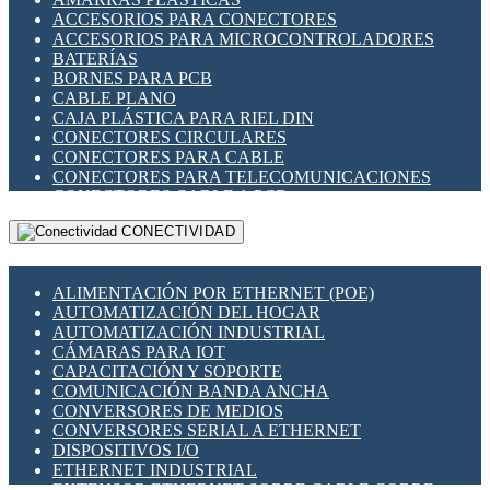
ENCHUFES INDUSTRIALES
ACCESORIOS PARA CONECTORES
INDICADORES PARA PANEL
ACCESORIOS PARA MICROCONTROLADORES
INTERFACES DE RELÉ
BATERÍAS
INTERRUPTORES FIN DE CARRERA
BORNES PARA PCB
LLAVES CONMUTADORAS
CABLE PLANO
MEDIDORES DE ENERGÍA Y TC'S DE CORRIENTE
CAJA PLÁSTICA PARA RIEL DIN
MOTORES PASO A PASO
CONECTORES CIRCULARES
PANTALLAS HMI
CONECTORES PARA CABLE
PLC -CONTROLADORES LÓGICO PROGRAMABLES
CONECTORES PARA TELECOMUNICACIONES
PROGRAMADORES DE HORARIO
CONECTORES CABLE A PCB
PROTECCIÓN ELÉCTRICA
CONECTORES PCB A CABLE
RELÉS DE PROTECCIÓN
CONECTIVIDAD
DIP SWITCHES
SENSORES CAPACITIVOS
DISPLAYS 7 SEGMENTOS
SENSORES DE POSICIÓN LINEAL
FUSIBLES Y PORTAFUSIBLES
SENSORES FOTOELÉCTRICOS
ALIMENTACIÓN POR ETHERNET (POE)
HERRAMIENTAS VARIAS
SENSORES INDUCTIVOS
AUTOMATIZACIÓN DEL HOGAR
ILUMINACIÓN LED
TEMPORIZADORES
AUTOMATIZACIÓN INDUSTRIAL
INTERRUPTORES REED
VARIACS
CÁMARAS PARA IOT
INTERFACES DE RELÉ
VARIADORES DE FRECUENCIA [VDF]
CAPACITACIÓN Y SOPORTE
OTROS RELÉS
SECCIONADORES - INTERRUPTORES
COMUNICACIÓN BANDA ANCHA
PROTECCIÓN TÉRMICA
MAQUINARIA
CONVERSORES DE MEDIOS
RELÉS AUTOMOTRICES
CONVERSORES SERIAL A ETHERNET
RELÉS DE SEÑAL
DISPOSITIVOS I/O
RELÉS DE ESTADO SÓLIDO SSR
ETHERNET INDUSTRIAL
RELÉS INDUSTRIALES
EXTENSOR ETHERNET SOBRE CABLE COBRE