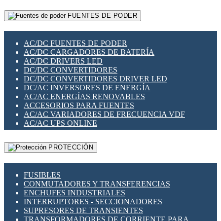
RELÉS INTELIGENTES WIFI
GATEWAY LORAWAN
RELÉS MINIATURA DE POTENCIA
FUENTES DE PODER
GESTIÓN DE REDES
SENSORES MAGNÉTICOS
INFRAESTRUCTURA ETHERCAT
SOPORTE PARA CIRCUITO IMPRESO
PERIFÉRICOS DE RED
SOQUETES PARA RELÉ
AC/DC FUENTES DE PODER
PLACAS MODULARES IOT
SWITCH Y MICROSWITCH
AC/DC CARGADORES DE BATERÍA
SWITCHES Y REDES WIFI
TARJETAS PI
AC/DC DRIVERS LED
SOLUCIONES IOT
UNIÓN Y DERIVACIÓN DE CABLE
DC/DC CONVERTIDORES
SOLUCIONES LORAWAN
DC/DC CONVERTIDORES DRIVER LED
SOLUCIONES RED CELULAR
DC/AC INVERSORES DE ENERGÍA
SEGURIDAD PARA REDES
AC/AC ENERGÍAS RENOVABLES
SWITCHES LAN
ACCESORIOS PARA FUENTES
TELEFONÍA IP (VOIP)
AC/AC VARIADORES DE FRECUENCIA VDF
VIGILANCIA IP (CCTV)
AC/AC UPS ONLINE
MESHTASTIC
PROTECCIÓN
FUSIBLES
CONMUTADORES Y TRANSFERENCIAS
ENCHUFES INDUSTRIALES
INTERRUPTORES - SECCIONADORES
SUPRESORES DE TRANSIENTES
TRANSFORMADORES DE CORRIENTE PARA