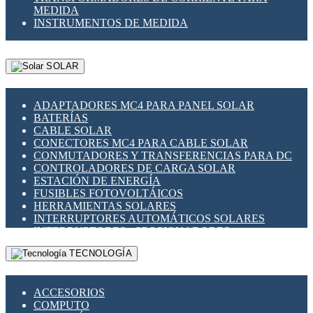
MEDIDA
INSTRUMENTOS DE MEDIDA
SOLAR
ADAPTADORES MC4 PARA PANEL SOLAR
BATERÍAS
CABLE SOLAR
CONECTORES MC4 PARA CABLE SOLAR
CONMUTADORES Y TRANSFERENCIAS PARA DC
CONTROLADORES DE CARGA SOLAR
ESTACIÓN DE ENERGÍA
FUSIBLES FOTOVOLTÁICOS
HERRAMIENTAS SOLARES
INTERRUPTORES AUTOMÁTICOS SOLARES
INTERRUPTORES - SECCIONADORES
FOTOVOLTÁICOS
TECNOLOGÍA
MONTAJE PANEL SOLAR
PORTA FUSIBLES Y SECCIONADORES
FOTOVOLTAICOS
ACCESORIOS
SUPRESOR DE TRANSIENTES SPDS PARA
COMPUTO
APLICACIONES FOTOVOLTAICAS