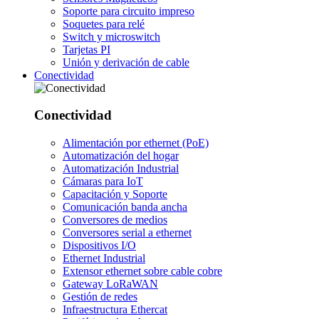
Soporte para circuito impreso
Soquetes para relé
Switch y microswitch
Tarjetas PI
Unión y derivación de cable
Conectividad
Conectividad
Alimentación por ethernet (PoE)
Automatización del hogar
Automatización Industrial
Cámaras para IoT
Capacitación y Soporte
Comunicación banda ancha
Conversores de medios
Conversores serial a ethernet
Dispositivos I/O
Ethernet Industrial
Extensor ethernet sobre cable cobre
Gateway LoRaWAN
Gestión de redes
Infraestructura Ethercat