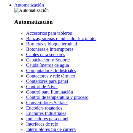
Automatización
Automatización
Accesorios para tableros
Balizas, sirenas e indicador luz piloto
Borneras y bloque terminal
Botoneras e Interruptores
Cables para sensores
Capacitación y Soporte
Caudalímetros de agua
Computadores Industriales
Contactores y relé térmico
Contadores para panel
Control de Nivel
Control para Iluminación
Control de temperatura y proceso
Convertidores Seriales
Encoders rotatorios
Enchufes Industriales
Indicadores para panel
Interfaces de relé
Interruptores fin de carrera