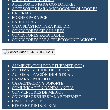
ENCHUFES INDUSTRIALES
ACCESORIOS PARA CONECTORES
INDICADORES PARA PANEL
ACCESORIOS PARA MICROCONTROLADORES
INTERFACES DE RELÉ
BATERÍAS
INTERRUPTORES FIN DE CARRERA
BORNES PARA PCB
LLAVES CONMUTADORAS
CABLE PLANO
MEDIDORES DE ENERGÍA Y TC'S DE CORRIENTE
CAJA PLÁSTICA PARA RIEL DIN
MOTORES PASO A PASO
CONECTORES CIRCULARES
PANTALLAS HMI
CONECTORES PARA CABLE
PLC -CONTROLADORES LÓGICO PROGRAMABLES
CONECTORES PARA TELECOMUNICACIONES
PROGRAMADORES DE HORARIO
CONECTORES CABLE A PCB
PROTECCIÓN ELÉCTRICA
CONECTORES PCB A CABLE
RELÉS DE PROTECCIÓN
CONECTIVIDAD
DIP SWITCHES
SENSORES CAPACITIVOS
DISPLAYS 7 SEGMENTOS
SENSORES DE POSICIÓN LINEAL
FUSIBLES Y PORTAFUSIBLES
SENSORES FOTOELÉCTRICOS
ALIMENTACIÓN POR ETHERNET (POE)
HERRAMIENTAS VARIAS
SENSORES INDUCTIVOS
AUTOMATIZACIÓN DEL HOGAR
ILUMINACIÓN LED
TEMPORIZADORES
AUTOMATIZACIÓN INDUSTRIAL
INTERRUPTORES REED
VARIACS
CÁMARAS PARA IOT
INTERFACES DE RELÉ
VARIADORES DE FRECUENCIA [VDF]
CAPACITACIÓN Y SOPORTE
OTROS RELÉS
SECCIONADORES - INTERRUPTORES
COMUNICACIÓN BANDA ANCHA
PROTECCIÓN TÉRMICA
MAQUINARIA
CONVERSORES DE MEDIOS
RELÉS AUTOMOTRICES
CONVERSORES SERIAL A ETHERNET
RELÉS DE SEÑAL
DISPOSITIVOS I/O
RELÉS DE ESTADO SÓLIDO SSR
ETHERNET INDUSTRIAL
RELÉS INDUSTRIALES
EXTENSOR ETHERNET SOBRE CABLE COBRE