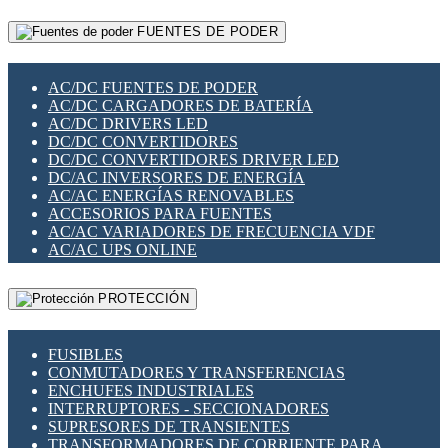
RELÉS INTELIGENTES WIFI
GATEWAY LORAWAN
RELÉS MINIATURA DE POTENCIA
FUENTES DE PODER
GESTIÓN DE REDES
SENSORES MAGNÉTICOS
INFRAESTRUCTURA ETHERCAT
SOPORTE PARA CIRCUITO IMPRESO
PERIFÉRICOS DE RED
SOQUETES PARA RELÉ
AC/DC FUENTES DE PODER
PLACAS MODULARES IOT
SWITCH Y MICROSWITCH
AC/DC CARGADORES DE BATERÍA
SWITCHES Y REDES WIFI
TARJETAS PI
AC/DC DRIVERS LED
SOLUCIONES IOT
UNIÓN Y DERIVACIÓN DE CABLE
DC/DC CONVERTIDORES
SOLUCIONES LORAWAN
DC/DC CONVERTIDORES DRIVER LED
SOLUCIONES RED CELULAR
DC/AC INVERSORES DE ENERGÍA
SEGURIDAD PARA REDES
AC/AC ENERGÍAS RENOVABLES
SWITCHES LAN
ACCESORIOS PARA FUENTES
TELEFONÍA IP (VOIP)
AC/AC VARIADORES DE FRECUENCIA VDF
VIGILANCIA IP (CCTV)
AC/AC UPS ONLINE
MESHTASTIC
PROTECCIÓN
FUSIBLES
CONMUTADORES Y TRANSFERENCIAS
ENCHUFES INDUSTRIALES
INTERRUPTORES - SECCIONADORES
SUPRESORES DE TRANSIENTES
TRANSFORMADORES DE CORRIENTE PARA