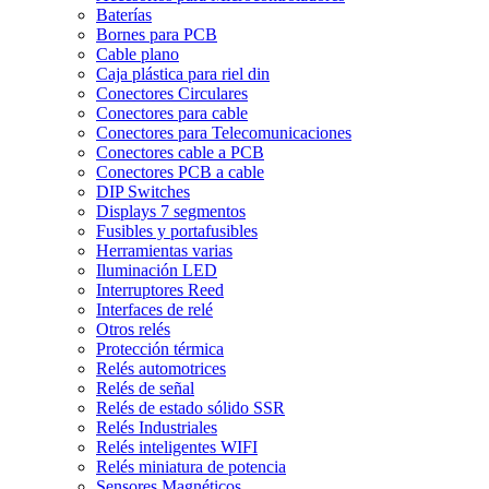
Baterías
Bornes para PCB
Cable plano
Caja plástica para riel din
Conectores Circulares
Conectores para cable
Conectores para Telecomunicaciones
Conectores cable a PCB
Conectores PCB a cable
DIP Switches
Displays 7 segmentos
Fusibles y portafusibles
Herramientas varias
Iluminación LED
Interruptores Reed
Interfaces de relé
Otros relés
Protección térmica
Relés automotrices
Relés de señal
Relés de estado sólido SSR
Relés Industriales
Relés inteligentes WIFI
Relés miniatura de potencia
Sensores Magnéticos