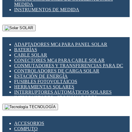
MEDIDA
INSTRUMENTOS DE MEDIDA
SOLAR
ADAPTADORES MC4 PARA PANEL SOLAR
BATERÍAS
CABLE SOLAR
CONECTORES MC4 PARA CABLE SOLAR
CONMUTADORES Y TRANSFERENCIAS PARA DC
CONTROLADORES DE CARGA SOLAR
ESTACIÓN DE ENERGÍA
FUSIBLES FOTOVOLTÁICOS
HERRAMIENTAS SOLARES
INTERRUPTORES AUTOMÁTICOS SOLARES
INTERRUPTORES - SECCIONADORES
FOTOVOLTÁICOS
TECNOLOGÍA
MONTAJE PANEL SOLAR
PORTA FUSIBLES Y SECCIONADORES
FOTOVOLTAICOS
ACCESORIOS
SUPRESOR DE TRANSIENTES SPDS PARA
COMPUTO
APLICACIONES FOTOVOLTAICAS