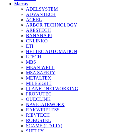
Marcas
ADELSYSTEM
ADVANTECH
ACREL
ARBOR TECHNOLOGY
ARESTECH
BANANA PI
CNLINKO
ETI
HELTEC AUTOMATION
LTECH
MBS
MEAN WELL
MSA SAFETY
METALTEX
MILESIGHT
PLANET NETWORKING
PRONUTEC
QUECLINK
NAVIGATEWORX
RAKWIRELESS
RIEVTECH
ROBUSTEL
SCAME (ITALIA)
SHELLY