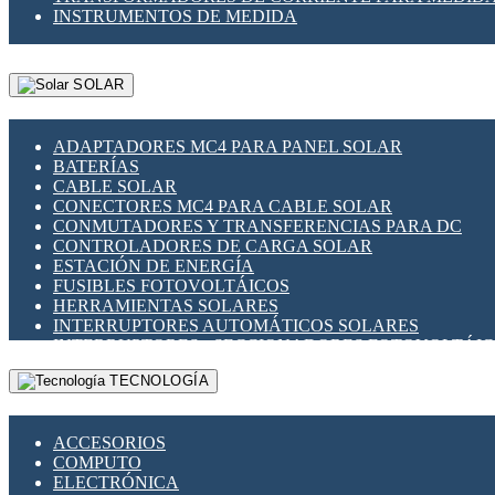
INSTRUMENTOS DE MEDIDA
SOLAR
ADAPTADORES MC4 PARA PANEL SOLAR
BATERÍAS
CABLE SOLAR
CONECTORES MC4 PARA CABLE SOLAR
CONMUTADORES Y TRANSFERENCIAS PARA DC
CONTROLADORES DE CARGA SOLAR
ESTACIÓN DE ENERGÍA
FUSIBLES FOTOVOLTÁICOS
HERRAMIENTAS SOLARES
INTERRUPTORES AUTOMÁTICOS SOLARES
INTERRUPTORES - SECCIONADORES FOTOVOLTÁI
MONTAJE PANEL SOLAR
TECNOLOGÍA
PORTA FUSIBLES Y SECCIONADORES FOTOVOLTAI
SUPRESOR DE TRANSIENTES SPDS PARA APLICACI
ACCESORIOS
COMPUTO
ELECTRÓNICA