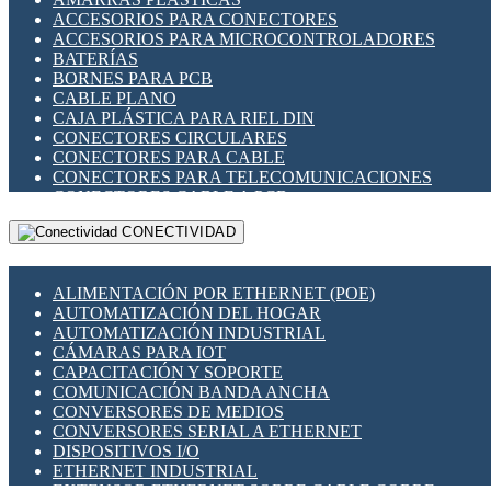
ENCHUFES INDUSTRIALES
ACCESORIOS PARA CONECTORES
INDICADORES PARA PANEL
ACCESORIOS PARA MICROCONTROLADORES
INTERFACES DE RELÉ
BATERÍAS
INTERRUPTORES FIN DE CARRERA
BORNES PARA PCB
LLAVES CONMUTADORAS
CABLE PLANO
MEDIDORES DE ENERGÍA Y TC'S DE CORRIENTE
CAJA PLÁSTICA PARA RIEL DIN
MOTORES PASO A PASO
CONECTORES CIRCULARES
PANTALLAS HMI
CONECTORES PARA CABLE
PLC -CONTROLADORES LÓGICO PROGRAMABLES
CONECTORES PARA TELECOMUNICACIONES
PROGRAMADORES DE HORARIO
CONECTORES CABLE A PCB
PROTECCIÓN ELÉCTRICA
CONECTORES PCB A CABLE
RELÉS DE PROTECCIÓN
CONECTIVIDAD
DIP SWITCHES
SENSORES CAPACITIVOS
DISPLAYS 7 SEGMENTOS
SENSORES DE POSICIÓN LINEAL
FUSIBLES Y PORTAFUSIBLES
SENSORES FOTOELÉCTRICOS
ALIMENTACIÓN POR ETHERNET (POE)
HERRAMIENTAS VARIAS
SENSORES INDUCTIVOS
AUTOMATIZACIÓN DEL HOGAR
ILUMINACIÓN LED
TEMPORIZADORES
AUTOMATIZACIÓN INDUSTRIAL
INTERRUPTORES REED
VARIACS
CÁMARAS PARA IOT
INTERFACES DE RELÉ
VARIADORES DE FRECUENCIA [VDF]
CAPACITACIÓN Y SOPORTE
OTROS RELÉS
SECCIONADORES - INTERRUPTORES
COMUNICACIÓN BANDA ANCHA
PROTECCIÓN TÉRMICA
MAQUINARIA
CONVERSORES DE MEDIOS
RELÉS AUTOMOTRICES
CONVERSORES SERIAL A ETHERNET
RELÉS DE SEÑAL
DISPOSITIVOS I/O
RELÉS DE ESTADO SÓLIDO SSR
ETHERNET INDUSTRIAL
RELÉS INDUSTRIALES
EXTENSOR ETHERNET SOBRE CABLE COBRE