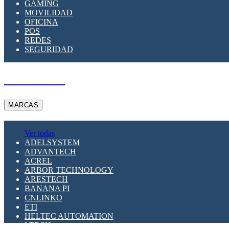
GAMING
MOVILIDAD
OFICINA
POS
REDES
SEGURIDAD
A PEDIDO
MARCAS
Ver todas
ADELSYSTEM
ADVANTECH
ACREL
ARBOR TECHNOLOGY
ARESTECH
BANANA PI
CNLINKO
ETI
HELTEC AUTOMATION
LTECH