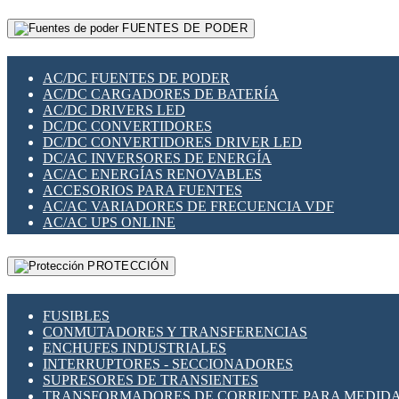
RELÉS INTELIGENTES WIFI
GATEWAY LORAWAN
RELÉS MINIATURA DE POTENCIA
FUENTES DE PODER
GESTIÓN DE REDES
SENSORES MAGNÉTICOS
INFRAESTRUCTURA ETHERCAT
SOPORTE PARA CIRCUITO IMPRESO
PERIFÉRICOS DE RED
SOQUETES PARA RELÉ
AC/DC FUENTES DE PODER
PLACAS MODULARES IOT
SWITCH Y MICROSWITCH
AC/DC CARGADORES DE BATERÍA
SWITCHES Y REDES WIFI
TARJETAS PI
AC/DC DRIVERS LED
SOLUCIONES IOT
UNIÓN Y DERIVACIÓN DE CABLE
DC/DC CONVERTIDORES
SOLUCIONES LORAWAN
DC/DC CONVERTIDORES DRIVER LED
SOLUCIONES RED CELULAR
DC/AC INVERSORES DE ENERGÍA
SEGURIDAD PARA REDES
AC/AC ENERGÍAS RENOVABLES
SWITCHES LAN
ACCESORIOS PARA FUENTES
TELEFONÍA IP (VOIP)
AC/AC VARIADORES DE FRECUENCIA VDF
VIGILANCIA IP (CCTV)
AC/AC UPS ONLINE
MESHTASTIC
PROTECCIÓN
FUSIBLES
CONMUTADORES Y TRANSFERENCIAS
ENCHUFES INDUSTRIALES
INTERRUPTORES - SECCIONADORES
SUPRESORES DE TRANSIENTES
TRANSFORMADORES DE CORRIENTE PARA MEDID