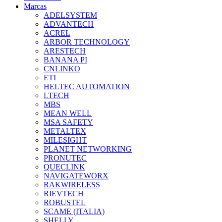
Marcas
ADELSYSTEM
ADVANTECH
ACREL
ARBOR TECHNOLOGY
ARESTECH
BANANA PI
CNLINKO
ETI
HELTEC AUTOMATION
LTECH
MBS
MEAN WELL
MSA SAFETY
METALTEX
MILESIGHT
PLANET NETWORKING
PRONUTEC
QUECLINK
NAVIGATEWORX
RAKWIRELESS
RIEVTECH
ROBUSTEL
SCAME (ITALIA)
SHELLY