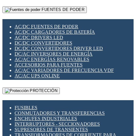
RELÉS INTELIGENTES WIFI
GATEWAY LORAWAN
RELÉS MINIATURA DE POTENCIA
FUENTES DE PODER
GESTIÓN DE REDES
SENSORES MAGNÉTICOS
INFRAESTRUCTURA ETHERCAT
SOPORTE PARA CIRCUITO IMPRESO
PERIFÉRICOS DE RED
SOQUETES PARA RELÉ
AC/DC FUENTES DE PODER
PLACAS MODULARES IOT
SWITCH Y MICROSWITCH
AC/DC CARGADORES DE BATERÍA
SWITCHES Y REDES WIFI
TARJETAS PI
AC/DC DRIVERS LED
SOLUCIONES IOT
UNIÓN Y DERIVACIÓN DE CABLE
DC/DC CONVERTIDORES
SOLUCIONES LORAWAN
DC/DC CONVERTIDORES DRIVER LED
SOLUCIONES RED CELULAR
DC/AC INVERSORES DE ENERGÍA
SEGURIDAD PARA REDES
AC/AC ENERGÍAS RENOVABLES
SWITCHES LAN
ACCESORIOS PARA FUENTES
TELEFONÍA IP (VOIP)
AC/AC VARIADORES DE FRECUENCIA VDF
VIGILANCIA IP (CCTV)
AC/AC UPS ONLINE
MESHTASTIC
PROTECCIÓN
FUSIBLES
CONMUTADORES Y TRANSFERENCIAS
ENCHUFES INDUSTRIALES
INTERRUPTORES - SECCIONADORES
SUPRESORES DE TRANSIENTES
TRANSFORMADORES DE CORRIENTE PARA