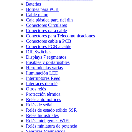
Baterías
Bornes para PCB
Cable plano
Caja plástica para riel din
Conectores Circulares
Conectores para cable
Conectores para Telecomunicaciones
Conectores cable a PCB
Conectores PCB a cable
DIP Switches
Displays 7 segmentos
Fusibles y portafusibles
Herramientas varias
Iluminación LED
Interruptores Reed
Interfaces de relé
Otros relés
Protección térmica
Relés automotrices
Relés de señal
Relés de estado sólido SSR
Relés Industriales
Relés inteligentes WIFI
Relés miniatura de potencia
Sensores Magnéticos