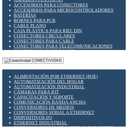
ENCHUFES INDUSTRIALES
ACCESORIOS PARA CONECTORES
INDICADORES PARA PANEL
ACCESORIOS PARA MICROCONTROLADORES
INTERFACES DE RELÉ
BATERÍAS
INTERRUPTORES FIN DE CARRERA
BORNES PARA PCB
LLAVES CONMUTADORAS
CABLE PLANO
MEDIDORES DE ENERGÍA Y TC'S DE CORRIENTE
CAJA PLÁSTICA PARA RIEL DIN
MOTORES PASO A PASO
CONECTORES CIRCULARES
PANTALLAS HMI
CONECTORES PARA CABLE
PLC -CONTROLADORES LÓGICO PROGRAMABLES
CONECTORES PARA TELECOMUNICACIONES
PROGRAMADORES DE HORARIO
CONECTORES CABLE A PCB
PROTECCIÓN ELÉCTRICA
CONECTORES PCB A CABLE
RELÉS DE PROTECCIÓN
CONECTIVIDAD
DIP SWITCHES
SENSORES CAPACITIVOS
DISPLAYS 7 SEGMENTOS
SENSORES DE POSICIÓN LINEAL
FUSIBLES Y PORTAFUSIBLES
SENSORES FOTOELÉCTRICOS
ALIMENTACIÓN POR ETHERNET (POE)
HERRAMIENTAS VARIAS
SENSORES INDUCTIVOS
AUTOMATIZACIÓN DEL HOGAR
ILUMINACIÓN LED
TEMPORIZADORES
AUTOMATIZACIÓN INDUSTRIAL
INTERRUPTORES REED
VARIACS
CÁMARAS PARA IOT
INTERFACES DE RELÉ
VARIADORES DE FRECUENCIA [VDF]
CAPACITACIÓN Y SOPORTE
OTROS RELÉS
SECCIONADORES - INTERRUPTORES
COMUNICACIÓN BANDA ANCHA
PROTECCIÓN TÉRMICA
MAQUINARIA
CONVERSORES DE MEDIOS
RELÉS AUTOMOTRICES
CONVERSORES SERIAL A ETHERNET
RELÉS DE SEÑAL
DISPOSITIVOS I/O
RELÉS DE ESTADO SÓLIDO SSR
ETHERNET INDUSTRIAL
RELÉS INDUSTRIALES
EXTENSOR ETHERNET SOBRE CABLE COBRE