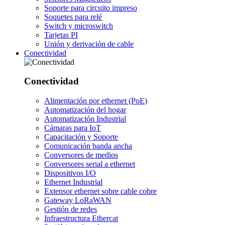
Soporte para circuito impreso
Soquetes para relé
Switch y microswitch
Tarjetas PI
Unión y derivación de cable
Conectividad
Conectividad
Alimentación por ethernet (PoE)
Automatización del hogar
Automatización Industrial
Cámaras para IoT
Capacitación y Soporte
Comunicación banda ancha
Conversores de medios
Conversores serial a ethernet
Dispositivos I/O
Ethernet Industrial
Extensor ethernet sobre cable cobre
Gateway LoRaWAN
Gestión de redes
Infraestructura Ethercat