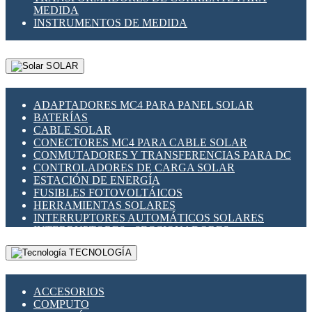
MEDIDA
INSTRUMENTOS DE MEDIDA
SOLAR
ADAPTADORES MC4 PARA PANEL SOLAR
BATERÍAS
CABLE SOLAR
CONECTORES MC4 PARA CABLE SOLAR
CONMUTADORES Y TRANSFERENCIAS PARA DC
CONTROLADORES DE CARGA SOLAR
ESTACIÓN DE ENERGÍA
FUSIBLES FOTOVOLTÁICOS
HERRAMIENTAS SOLARES
INTERRUPTORES AUTOMÁTICOS SOLARES
INTERRUPTORES - SECCIONADORES
FOTOVOLTÁICOS
TECNOLOGÍA
MONTAJE PANEL SOLAR
PORTA FUSIBLES Y SECCIONADORES
FOTOVOLTAICOS
ACCESORIOS
SUPRESOR DE TRANSIENTES SPDS PARA
COMPUTO
APLICACIONES FOTOVOLTAICAS