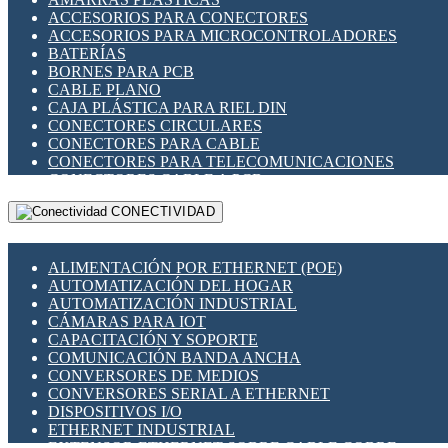
ENCHUFES INDUSTRIALES
ACCESORIOS PARA CONECTORES
INDICADORES PARA PANEL
ACCESORIOS PARA MICROCONTROLADORES
INTERFACES DE RELÉ
BATERÍAS
INTERRUPTORES FIN DE CARRERA
BORNES PARA PCB
LLAVES CONMUTADORAS
CABLE PLANO
MEDIDORES DE ENERGÍA Y TC'S DE CORRIENTE
CAJA PLÁSTICA PARA RIEL DIN
MOTORES PASO A PASO
CONECTORES CIRCULARES
PANTALLAS HMI
CONECTORES PARA CABLE
PLC -CONTROLADORES LÓGICO PROGRAMABLES
CONECTORES PARA TELECOMUNICACIONES
PROGRAMADORES DE HORARIO
CONECTORES CABLE A PCB
PROTECCIÓN ELÉCTRICA
CONECTORES PCB A CABLE
RELÉS DE PROTECCIÓN
CONECTIVIDAD
DIP SWITCHES
SENSORES CAPACITIVOS
DISPLAYS 7 SEGMENTOS
SENSORES DE POSICIÓN LINEAL
FUSIBLES Y PORTAFUSIBLES
SENSORES FOTOELÉCTRICOS
ALIMENTACIÓN POR ETHERNET (POE)
HERRAMIENTAS VARIAS
SENSORES INDUCTIVOS
AUTOMATIZACIÓN DEL HOGAR
ILUMINACIÓN LED
TEMPORIZADORES
AUTOMATIZACIÓN INDUSTRIAL
INTERRUPTORES REED
VARIACS
CÁMARAS PARA IOT
INTERFACES DE RELÉ
VARIADORES DE FRECUENCIA [VDF]
CAPACITACIÓN Y SOPORTE
OTROS RELÉS
SECCIONADORES - INTERRUPTORES
COMUNICACIÓN BANDA ANCHA
PROTECCIÓN TÉRMICA
MAQUINARIA
CONVERSORES DE MEDIOS
RELÉS AUTOMOTRICES
CONVERSORES SERIAL A ETHERNET
RELÉS DE SEÑAL
DISPOSITIVOS I/O
RELÉS DE ESTADO SÓLIDO SSR
ETHERNET INDUSTRIAL
RELÉS INDUSTRIALES
EXTENSOR ETHERNET SOBRE CABLE COBRE