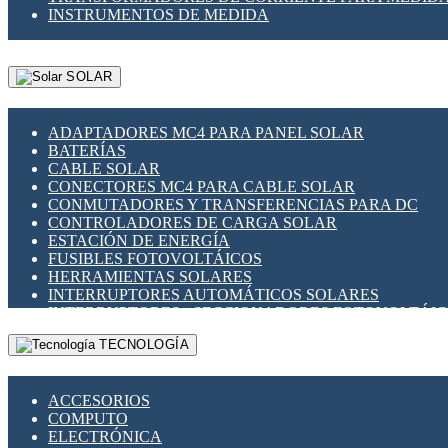
INSTRUMENTOS DE MEDIDA
SOLAR
ADAPTADORES MC4 PARA PANEL SOLAR
BATERÍAS
CABLE SOLAR
CONECTORES MC4 PARA CABLE SOLAR
CONMUTADORES Y TRANSFERENCIAS PARA DC
CONTROLADORES DE CARGA SOLAR
ESTACIÓN DE ENERGÍA
FUSIBLES FOTOVOLTÁICOS
HERRAMIENTAS SOLARES
INTERRUPTORES AUTOMÁTICOS SOLARES
INTERRUPTORES - SECCIONADORES FOTOVOLTÁI
MONTAJE PANEL SOLAR
TECNOLOGÍA
PORTA FUSIBLES Y SECCIONADORES FOTOVOLTAI
SUPRESOR DE TRANSIENTES SPDS PARA APLICACI
ACCESORIOS
COMPUTO
ELECTRÓNICA