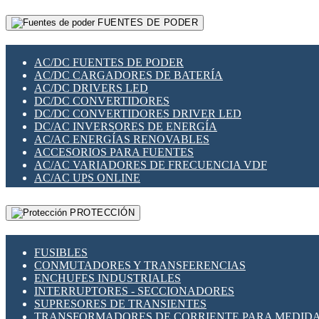
RELÉS INTELIGENTES WIFI
GATEWAY LORAWAN
RELÉS MINIATURA DE POTENCIA
FUENTES DE PODER
GESTIÓN DE REDES
SENSORES MAGNÉTICOS
INFRAESTRUCTURA ETHERCAT
SOPORTE PARA CIRCUITO IMPRESO
PERIFÉRICOS DE RED
SOQUETES PARA RELÉ
AC/DC FUENTES DE PODER
PLACAS MODULARES IOT
SWITCH Y MICROSWITCH
AC/DC CARGADORES DE BATERÍA
SWITCHES Y REDES WIFI
TARJETAS PI
AC/DC DRIVERS LED
SOLUCIONES IOT
UNIÓN Y DERIVACIÓN DE CABLE
DC/DC CONVERTIDORES
SOLUCIONES LORAWAN
DC/DC CONVERTIDORES DRIVER LED
SOLUCIONES RED CELULAR
DC/AC INVERSORES DE ENERGÍA
SEGURIDAD PARA REDES
AC/AC ENERGÍAS RENOVABLES
SWITCHES LAN
ACCESORIOS PARA FUENTES
TELEFONÍA IP (VOIP)
AC/AC VARIADORES DE FRECUENCIA VDF
VIGILANCIA IP (CCTV)
AC/AC UPS ONLINE
MESHTASTIC
PROTECCIÓN
FUSIBLES
CONMUTADORES Y TRANSFERENCIAS
ENCHUFES INDUSTRIALES
INTERRUPTORES - SECCIONADORES
SUPRESORES DE TRANSIENTES
TRANSFORMADORES DE CORRIENTE PARA MEDID