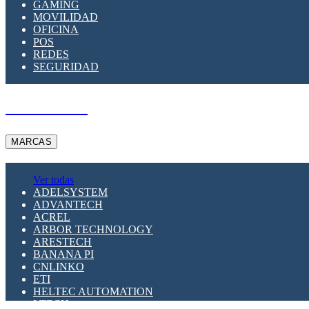
GAMING
MOVILIDAD
OFICINA
POS
REDES
SEGURIDAD
A PEDIDO
MARCAS
Ver todas
ADELSYSTEM
ADVANTECH
ACREL
ARBOR TECHNOLOGY
ARESTECH
BANANA PI
CNLINKO
ETI
HELTEC AUTOMATION
LTECH