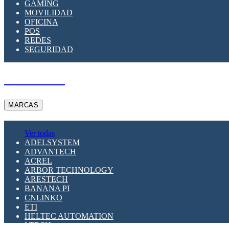
GAMING
MOVILIDAD
OFICINA
POS
REDES
SEGURIDAD
A PEDIDO
MARCAS
Ver todas
ADELSYSTEM
ADVANTECH
ACREL
ARBOR TECHNOLOGY
ARESTECH
BANANA PI
CNLINKO
ETI
HELTEC AUTOMATION
LTECH