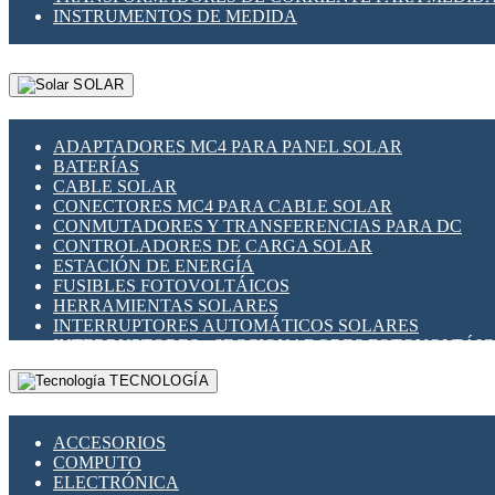
INSTRUMENTOS DE MEDIDA
SOLAR
ADAPTADORES MC4 PARA PANEL SOLAR
BATERÍAS
CABLE SOLAR
CONECTORES MC4 PARA CABLE SOLAR
CONMUTADORES Y TRANSFERENCIAS PARA DC
CONTROLADORES DE CARGA SOLAR
ESTACIÓN DE ENERGÍA
FUSIBLES FOTOVOLTÁICOS
HERRAMIENTAS SOLARES
INTERRUPTORES AUTOMÁTICOS SOLARES
INTERRUPTORES - SECCIONADORES FOTOVOLTÁI
MONTAJE PANEL SOLAR
TECNOLOGÍA
PORTA FUSIBLES Y SECCIONADORES FOTOVOLTAI
SUPRESOR DE TRANSIENTES SPDS PARA APLICACI
ACCESORIOS
COMPUTO
ELECTRÓNICA