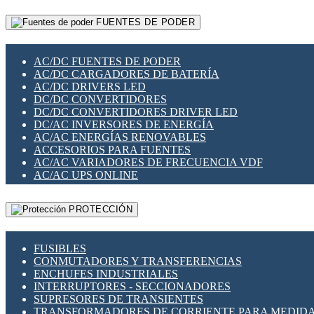
RELÉS INTELIGENTES WIFI
GATEWAY LORAWAN
RELÉS MINIATURA DE POTENCIA
FUENTES DE PODER
GESTIÓN DE REDES
SENSORES MAGNÉTICOS
INFRAESTRUCTURA ETHERCAT
SOPORTE PARA CIRCUITO IMPRESO
PERIFÉRICOS DE RED
SOQUETES PARA RELÉ
AC/DC FUENTES DE PODER
PLACAS MODULARES IOT
SWITCH Y MICROSWITCH
AC/DC CARGADORES DE BATERÍA
SWITCHES Y REDES WIFI
TARJETAS PI
AC/DC DRIVERS LED
SOLUCIONES IOT
UNIÓN Y DERIVACIÓN DE CABLE
DC/DC CONVERTIDORES
SOLUCIONES LORAWAN
DC/DC CONVERTIDORES DRIVER LED
SOLUCIONES RED CELULAR
DC/AC INVERSORES DE ENERGÍA
SEGURIDAD PARA REDES
AC/AC ENERGÍAS RENOVABLES
SWITCHES LAN
ACCESORIOS PARA FUENTES
TELEFONÍA IP (VOIP)
AC/AC VARIADORES DE FRECUENCIA VDF
VIGILANCIA IP (CCTV)
AC/AC UPS ONLINE
MESHTASTIC
PROTECCIÓN
FUSIBLES
CONMUTADORES Y TRANSFERENCIAS
ENCHUFES INDUSTRIALES
INTERRUPTORES - SECCIONADORES
SUPRESORES DE TRANSIENTES
TRANSFORMADORES DE CORRIENTE PARA MEDID