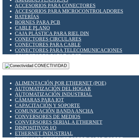
ENCHUFES INDUSTRIALES
ACCESORIOS PARA CONECTORES
INDICADORES PARA PANEL
ACCESORIOS PARA MICROCONTROLADORES
INTERFACES DE RELÉ
BATERÍAS
INTERRUPTORES FIN DE CARRERA
BORNES PARA PCB
LLAVES CONMUTADORAS
CABLE PLANO
MEDIDORES DE ENERGÍA Y TC'S DE CORRIENTE
CAJA PLÁSTICA PARA RIEL DIN
MOTORES PASO A PASO
CONECTORES CIRCULARES
PANTALLAS HMI
CONECTORES PARA CABLE
PLC -CONTROLADORES LÓGICO PROGRAMABLES
CONECTORES PARA TELECOMUNICACIONES
PROGRAMADORES DE HORARIO
CONECTORES CABLE A PCB
PROTECCIÓN ELÉCTRICA
CONECTORES PCB A CABLE
RELÉS DE PROTECCIÓN
CONECTIVIDAD
DIP SWITCHES
SENSORES CAPACITIVOS
DISPLAYS 7 SEGMENTOS
SENSORES DE POSICIÓN LINEAL
FUSIBLES Y PORTAFUSIBLES
SENSORES FOTOELÉCTRICOS
ALIMENTACIÓN POR ETHERNET (POE)
HERRAMIENTAS VARIAS
SENSORES INDUCTIVOS
AUTOMATIZACIÓN DEL HOGAR
ILUMINACIÓN LED
TEMPORIZADORES
AUTOMATIZACIÓN INDUSTRIAL
INTERRUPTORES REED
VARIACS
CÁMARAS PARA IOT
INTERFACES DE RELÉ
VARIADORES DE FRECUENCIA [VDF]
CAPACITACIÓN Y SOPORTE
OTROS RELÉS
SECCIONADORES - INTERRUPTORES
COMUNICACIÓN BANDA ANCHA
PROTECCIÓN TÉRMICA
MAQUINARIA
CONVERSORES DE MEDIOS
RELÉS AUTOMOTRICES
CONVERSORES SERIAL A ETHERNET
RELÉS DE SEÑAL
DISPOSITIVOS I/O
RELÉS DE ESTADO SÓLIDO SSR
ETHERNET INDUSTRIAL
RELÉS INDUSTRIALES
EXTENSOR ETHERNET SOBRE CABLE COBRE