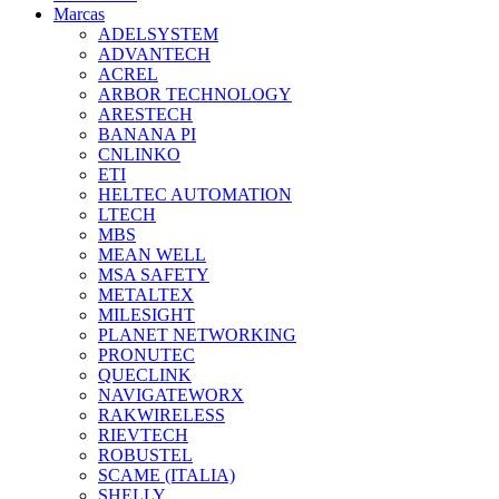
Marcas
ADELSYSTEM
ADVANTECH
ACREL
ARBOR TECHNOLOGY
ARESTECH
BANANA PI
CNLINKO
ETI
HELTEC AUTOMATION
LTECH
MBS
MEAN WELL
MSA SAFETY
METALTEX
MILESIGHT
PLANET NETWORKING
PRONUTEC
QUECLINK
NAVIGATEWORX
RAKWIRELESS
RIEVTECH
ROBUSTEL
SCAME (ITALIA)
SHELLY