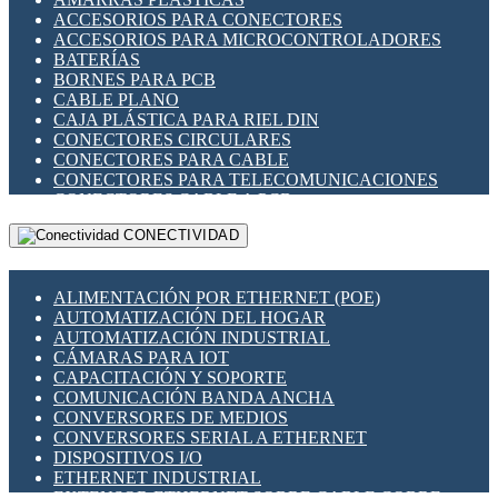
ENCHUFES INDUSTRIALES
ACCESORIOS PARA CONECTORES
INDICADORES PARA PANEL
ACCESORIOS PARA MICROCONTROLADORES
INTERFACES DE RELÉ
BATERÍAS
INTERRUPTORES FIN DE CARRERA
BORNES PARA PCB
LLAVES CONMUTADORAS
CABLE PLANO
MEDIDORES DE ENERGÍA Y TC'S DE CORRIENTE
CAJA PLÁSTICA PARA RIEL DIN
MOTORES PASO A PASO
CONECTORES CIRCULARES
PANTALLAS HMI
CONECTORES PARA CABLE
PLC -CONTROLADORES LÓGICO PROGRAMABLES
CONECTORES PARA TELECOMUNICACIONES
PROGRAMADORES DE HORARIO
CONECTORES CABLE A PCB
PROTECCIÓN ELÉCTRICA
CONECTORES PCB A CABLE
RELÉS DE PROTECCIÓN
CONECTIVIDAD
DIP SWITCHES
SENSORES CAPACITIVOS
DISPLAYS 7 SEGMENTOS
SENSORES DE POSICIÓN LINEAL
FUSIBLES Y PORTAFUSIBLES
SENSORES FOTOELÉCTRICOS
ALIMENTACIÓN POR ETHERNET (POE)
HERRAMIENTAS VARIAS
SENSORES INDUCTIVOS
AUTOMATIZACIÓN DEL HOGAR
ILUMINACIÓN LED
TEMPORIZADORES
AUTOMATIZACIÓN INDUSTRIAL
INTERRUPTORES REED
VARIACS
CÁMARAS PARA IOT
INTERFACES DE RELÉ
VARIADORES DE FRECUENCIA [VDF]
CAPACITACIÓN Y SOPORTE
OTROS RELÉS
SECCIONADORES - INTERRUPTORES
COMUNICACIÓN BANDA ANCHA
PROTECCIÓN TÉRMICA
MAQUINARIA
CONVERSORES DE MEDIOS
RELÉS AUTOMOTRICES
CONVERSORES SERIAL A ETHERNET
RELÉS DE SEÑAL
DISPOSITIVOS I/O
RELÉS DE ESTADO SÓLIDO SSR
ETHERNET INDUSTRIAL
RELÉS INDUSTRIALES
EXTENSOR ETHERNET SOBRE CABLE COBRE