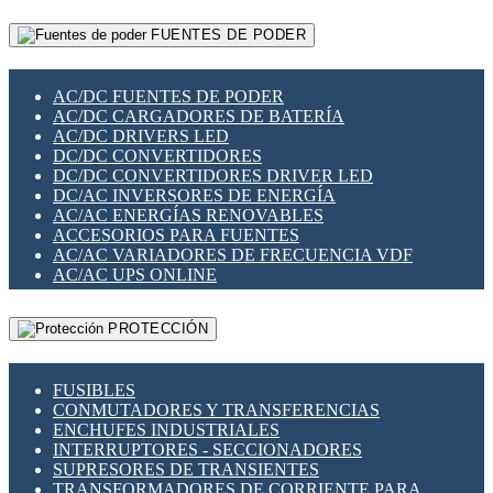
RELÉS INTELIGENTES WIFI
GATEWAY LORAWAN
RELÉS MINIATURA DE POTENCIA
FUENTES DE PODER
GESTIÓN DE REDES
SENSORES MAGNÉTICOS
INFRAESTRUCTURA ETHERCAT
SOPORTE PARA CIRCUITO IMPRESO
PERIFÉRICOS DE RED
SOQUETES PARA RELÉ
AC/DC FUENTES DE PODER
PLACAS MODULARES IOT
SWITCH Y MICROSWITCH
AC/DC CARGADORES DE BATERÍA
SWITCHES Y REDES WIFI
TARJETAS PI
AC/DC DRIVERS LED
SOLUCIONES IOT
UNIÓN Y DERIVACIÓN DE CABLE
DC/DC CONVERTIDORES
SOLUCIONES LORAWAN
DC/DC CONVERTIDORES DRIVER LED
SOLUCIONES RED CELULAR
DC/AC INVERSORES DE ENERGÍA
SEGURIDAD PARA REDES
AC/AC ENERGÍAS RENOVABLES
SWITCHES LAN
ACCESORIOS PARA FUENTES
TELEFONÍA IP (VOIP)
AC/AC VARIADORES DE FRECUENCIA VDF
VIGILANCIA IP (CCTV)
AC/AC UPS ONLINE
MESHTASTIC
PROTECCIÓN
FUSIBLES
CONMUTADORES Y TRANSFERENCIAS
ENCHUFES INDUSTRIALES
INTERRUPTORES - SECCIONADORES
SUPRESORES DE TRANSIENTES
TRANSFORMADORES DE CORRIENTE PARA