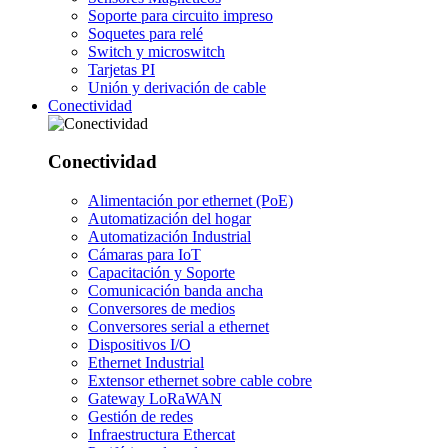
Soporte para circuito impreso
Soquetes para relé
Switch y microswitch
Tarjetas PI
Unión y derivación de cable
Conectividad
Conectividad
Alimentación por ethernet (PoE)
Automatización del hogar
Automatización Industrial
Cámaras para IoT
Capacitación y Soporte
Comunicación banda ancha
Conversores de medios
Conversores serial a ethernet
Dispositivos I/O
Ethernet Industrial
Extensor ethernet sobre cable cobre
Gateway LoRaWAN
Gestión de redes
Infraestructura Ethercat