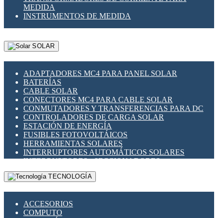
MEDIDA
INSTRUMENTOS DE MEDIDA
SOLAR
ADAPTADORES MC4 PARA PANEL SOLAR
BATERÍAS
CABLE SOLAR
CONECTORES MC4 PARA CABLE SOLAR
CONMUTADORES Y TRANSFERENCIAS PARA DC
CONTROLADORES DE CARGA SOLAR
ESTACIÓN DE ENERGÍA
FUSIBLES FOTOVOLTÁICOS
HERRAMIENTAS SOLARES
INTERRUPTORES AUTOMÁTICOS SOLARES
INTERRUPTORES - SECCIONADORES
FOTOVOLTÁICOS
TECNOLOGÍA
MONTAJE PANEL SOLAR
PORTA FUSIBLES Y SECCIONADORES
FOTOVOLTAICOS
ACCESORIOS
SUPRESOR DE TRANSIENTES SPDS PARA
COMPUTO
APLICACIONES FOTOVOLTAICAS