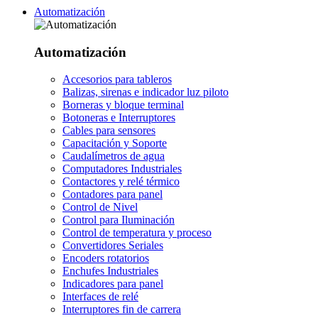
Automatización
Automatización
Accesorios para tableros
Balizas, sirenas e indicador luz piloto
Borneras y bloque terminal
Botoneras e Interruptores
Cables para sensores
Capacitación y Soporte
Caudalímetros de agua
Computadores Industriales
Contactores y relé térmico
Contadores para panel
Control de Nivel
Control para Iluminación
Control de temperatura y proceso
Convertidores Seriales
Encoders rotatorios
Enchufes Industriales
Indicadores para panel
Interfaces de relé
Interruptores fin de carrera