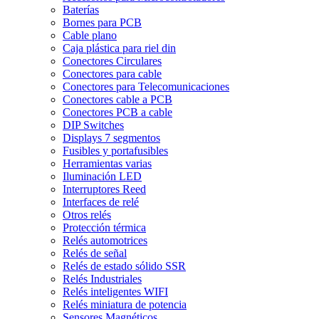
Baterías
Bornes para PCB
Cable plano
Caja plástica para riel din
Conectores Circulares
Conectores para cable
Conectores para Telecomunicaciones
Conectores cable a PCB
Conectores PCB a cable
DIP Switches
Displays 7 segmentos
Fusibles y portafusibles
Herramientas varias
Iluminación LED
Interruptores Reed
Interfaces de relé
Otros relés
Protección térmica
Relés automotrices
Relés de señal
Relés de estado sólido SSR
Relés Industriales
Relés inteligentes WIFI
Relés miniatura de potencia
Sensores Magnéticos