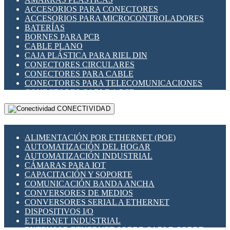
ENCHUFES INDUSTRIALES
ACCESORIOS PARA CONECTORES
INDICADORES PARA PANEL
ACCESORIOS PARA MICROCONTROLADORES
INTERFACES DE RELÉ
BATERÍAS
INTERRUPTORES FIN DE CARRERA
BORNES PARA PCB
LLAVES CONMUTADORAS
CABLE PLANO
MEDIDORES DE ENERGÍA Y TC'S DE CORRIENTE
CAJA PLÁSTICA PARA RIEL DIN
MOTORES PASO A PASO
CONECTORES CIRCULARES
PANTALLAS HMI
CONECTORES PARA CABLE
PLC -CONTROLADORES LÓGICO PROGRAMABLES
CONECTORES PARA TELECOMUNICACIONES
PROGRAMADORES DE HORARIO
CONECTORES CABLE A PCB
PROTECCIÓN ELÉCTRICA
CONECTORES PCB A CABLE
RELÉS DE PROTECCIÓN
CONECTIVIDAD
DIP SWITCHES
SENSORES CAPACITIVOS
DISPLAYS 7 SEGMENTOS
SENSORES DE POSICIÓN LINEAL
FUSIBLES Y PORTAFUSIBLES
SENSORES FOTOELÉCTRICOS
ALIMENTACIÓN POR ETHERNET (POE)
HERRAMIENTAS VARIAS
SENSORES INDUCTIVOS
AUTOMATIZACIÓN DEL HOGAR
ILUMINACIÓN LED
TEMPORIZADORES
AUTOMATIZACIÓN INDUSTRIAL
INTERRUPTORES REED
VARIACS
CÁMARAS PARA IOT
INTERFACES DE RELÉ
VARIADORES DE FRECUENCIA [VDF]
CAPACITACIÓN Y SOPORTE
OTROS RELÉS
SECCIONADORES - INTERRUPTORES
COMUNICACIÓN BANDA ANCHA
PROTECCIÓN TÉRMICA
MAQUINARIA
CONVERSORES DE MEDIOS
RELÉS AUTOMOTRICES
CONVERSORES SERIAL A ETHERNET
RELÉS DE SEÑAL
DISPOSITIVOS I/O
RELÉS DE ESTADO SÓLIDO SSR
ETHERNET INDUSTRIAL
RELÉS INDUSTRIALES
EXTENSOR ETHERNET SOBRE CABLE COBRE