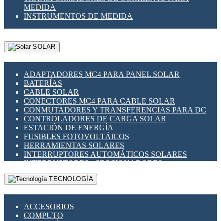
MEDIDA
INSTRUMENTOS DE MEDIDA
SOLAR
ADAPTADORES MC4 PARA PANEL SOLAR
BATERÍAS
CABLE SOLAR
CONECTORES MC4 PARA CABLE SOLAR
CONMUTADORES Y TRANSFERENCIAS PARA DC
CONTROLADORES DE CARGA SOLAR
ESTACIÓN DE ENERGÍA
FUSIBLES FOTOVOLTÁICOS
HERRAMIENTAS SOLARES
INTERRUPTORES AUTOMÁTICOS SOLARES
INTERRUPTORES - SECCIONADORES
FOTOVOLTÁICOS
TECNOLOGÍA
MONTAJE PANEL SOLAR
PORTA FUSIBLES Y SECCIONADORES
FOTOVOLTAICOS
ACCESORIOS
SUPRESOR DE TRANSIENTES SPDS PARA
COMPUTO
APLICACIONES FOTOVOLTAICAS