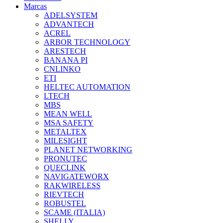
Marcas
ADELSYSTEM
ADVANTECH
ACREL
ARBOR TECHNOLOGY
ARESTECH
BANANA PI
CNLINKO
ETI
HELTEC AUTOMATION
LTECH
MBS
MEAN WELL
MSA SAFETY
METALTEX
MILESIGHT
PLANET NETWORKING
PRONUTEC
QUECLINK
NAVIGATEWORX
RAKWIRELESS
RIEVTECH
ROBUSTEL
SCAME (ITALIA)
SHELLY