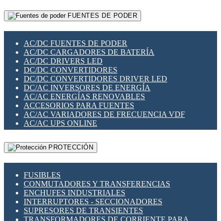
RELÉS INTELIGENTES WIFI
GATEWAY LORAWAN
RELÉS MINIATURA DE POTENCIA
FUENTES DE PODER
GESTIÓN DE REDES
SENSORES MAGNÉTICOS
INFRAESTRUCTURA ETHERCAT
SOPORTE PARA CIRCUITO IMPRESO
PERIFÉRICOS DE RED
SOQUETES PARA RELÉ
AC/DC FUENTES DE PODER
PLACAS MODULARES IOT
SWITCH Y MICROSWITCH
AC/DC CARGADORES DE BATERÍA
SWITCHES Y REDES WIFI
TARJETAS PI
AC/DC DRIVERS LED
SOLUCIONES IOT
UNIÓN Y DERIVACIÓN DE CABLE
DC/DC CONVERTIDORES
SOLUCIONES LORAWAN
DC/DC CONVERTIDORES DRIVER LED
SOLUCIONES RED CELULAR
DC/AC INVERSORES DE ENERGÍA
SEGURIDAD PARA REDES
AC/AC ENERGÍAS RENOVABLES
SWITCHES LAN
ACCESORIOS PARA FUENTES
TELEFONÍA IP (VOIP)
AC/AC VARIADORES DE FRECUENCIA VDF
VIGILANCIA IP (CCTV)
AC/AC UPS ONLINE
MESHTASTIC
PROTECCIÓN
FUSIBLES
CONMUTADORES Y TRANSFERENCIAS
ENCHUFES INDUSTRIALES
INTERRUPTORES - SECCIONADORES
SUPRESORES DE TRANSIENTES
TRANSFORMADORES DE CORRIENTE PARA