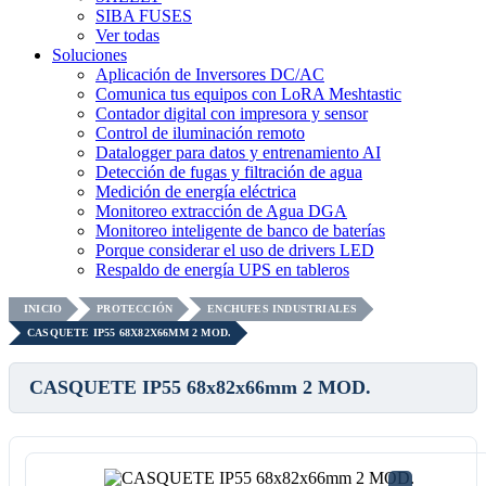
SIBA FUSES
Ver todas
Soluciones
Aplicación de Inversores DC/AC
Comunica tus equipos con LoRA Meshtastic
Contador digital con impresora y sensor
Control de iluminación remoto
Datalogger para datos y entrenamiento AI
Detección de fugas y filtración de agua
Medición de energía eléctrica
Monitoreo extracción de Agua DGA
Monitoreo inteligente de banco de baterías
Porque considerar el uso de drivers LED
Respaldo de energía UPS en tableros
INICIO
PROTECCIÓN
ENCHUFES INDUSTRIALES
CASQUETE IP55 68X82X66MM 2 MOD.
CASQUETE IP55 68x82x66mm 2 MOD.