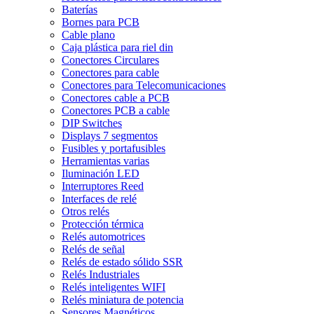
Baterías
Bornes para PCB
Cable plano
Caja plástica para riel din
Conectores Circulares
Conectores para cable
Conectores para Telecomunicaciones
Conectores cable a PCB
Conectores PCB a cable
DIP Switches
Displays 7 segmentos
Fusibles y portafusibles
Herramientas varias
Iluminación LED
Interruptores Reed
Interfaces de relé
Otros relés
Protección térmica
Relés automotrices
Relés de señal
Relés de estado sólido SSR
Relés Industriales
Relés inteligentes WIFI
Relés miniatura de potencia
Sensores Magnéticos