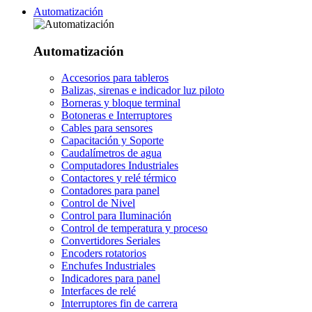
Automatización
Automatización
Accesorios para tableros
Balizas, sirenas e indicador luz piloto
Borneras y bloque terminal
Botoneras e Interruptores
Cables para sensores
Capacitación y Soporte
Caudalímetros de agua
Computadores Industriales
Contactores y relé térmico
Contadores para panel
Control de Nivel
Control para Iluminación
Control de temperatura y proceso
Convertidores Seriales
Encoders rotatorios
Enchufes Industriales
Indicadores para panel
Interfaces de relé
Interruptores fin de carrera