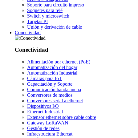
Soporte para circuito impreso
Soquetes para relé
Switch y microswitch
Tarjetas PI
Unión y derivación de cable
Conectividad
Conectividad
Alimentación por ethernet (PoE)
Automatización del hogar
Automatización Industrial
Cámaras para IoT
Capacitación y Soporte
Comunicación banda ancha
Conversores de medios
Conversores serial a ethernet
Dispositivos I/O
Ethernet Industrial
Extensor ethernet sobre cable cobre
Gateway LoRaWAN
Gestión de redes
Infraestructura Ethercat