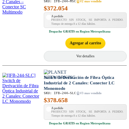
SKU:
IFB-244-MSC
#2 mas vendido
$
372.054
A pedido
PRODUCTO SIN STOCK, SE IMPORTA A PEDIDO.
Tiempo de entrega 8 a 12 días hábiles.
Despacho
GRATIS
en Region Metropolitana
Agregar al carrito
Ver detalles
Switch de Derivación de Fibra Óptica
Industrial de 2 Canales: Conector LC
Monomodo
SKU:
IFB-244-SLC
#3 mas vendido
$
378.658
A pedido
PRODUCTO SIN STOCK, SE IMPORTA A PEDIDO.
Tiempo de entrega 8 a 12 días hábiles.
Despacho
GRATIS
en Region Metropolitana