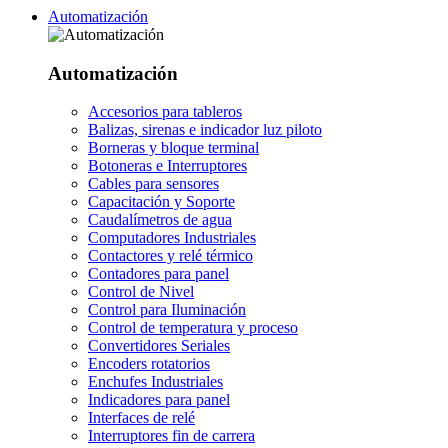
Automatización
Automatización
Accesorios para tableros
Balizas, sirenas e indicador luz piloto
Borneras y bloque terminal
Botoneras e Interruptores
Cables para sensores
Capacitación y Soporte
Caudalímetros de agua
Computadores Industriales
Contactores y relé térmico
Contadores para panel
Control de Nivel
Control para Iluminación
Control de temperatura y proceso
Convertidores Seriales
Encoders rotatorios
Enchufes Industriales
Indicadores para panel
Interfaces de relé
Interruptores fin de carrera