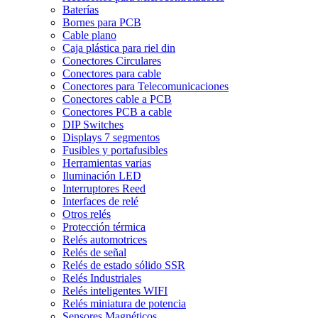
Baterías
Bornes para PCB
Cable plano
Caja plástica para riel din
Conectores Circulares
Conectores para cable
Conectores para Telecomunicaciones
Conectores cable a PCB
Conectores PCB a cable
DIP Switches
Displays 7 segmentos
Fusibles y portafusibles
Herramientas varias
Iluminación LED
Interruptores Reed
Interfaces de relé
Otros relés
Protección térmica
Relés automotrices
Relés de señal
Relés de estado sólido SSR
Relés Industriales
Relés inteligentes WIFI
Relés miniatura de potencia
Sensores Magnéticos