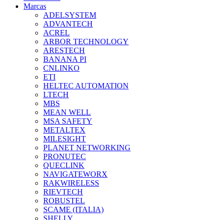
Marcas
ADELSYSTEM
ADVANTECH
ACREL
ARBOR TECHNOLOGY
ARESTECH
BANANA PI
CNLINKO
ETI
HELTEC AUTOMATION
LTECH
MBS
MEAN WELL
MSA SAFETY
METALTEX
MILESIGHT
PLANET NETWORKING
PRONUTEC
QUECLINK
NAVIGATEWORX
RAKWIRELESS
RIEVTECH
ROBUSTEL
SCAME (ITALIA)
SHELLY