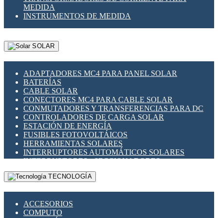
MEDIDA
INSTRUMENTOS DE MEDIDA
SOLAR
ADAPTADORES MC4 PARA PANEL SOLAR
BATERÍAS
CABLE SOLAR
CONECTORES MC4 PARA CABLE SOLAR
CONMUTADORES Y TRANSFERENCIAS PARA DC
CONTROLADORES DE CARGA SOLAR
ESTACIÓN DE ENERGÍA
FUSIBLES FOTOVOLTÁICOS
HERRAMIENTAS SOLARES
INTERRUPTORES AUTOMÁTICOS SOLARES
INTERRUPTORES - SECCIONADORES
FOTOVOLTÁICOS
TECNOLOGÍA
MONTAJE PANEL SOLAR
PORTA FUSIBLES Y SECCIONADORES
FOTOVOLTAICOS
ACCESORIOS
SUPRESOR DE TRANSIENTES SPDS PARA
COMPUTO
APLICACIONES FOTOVOLTAICAS