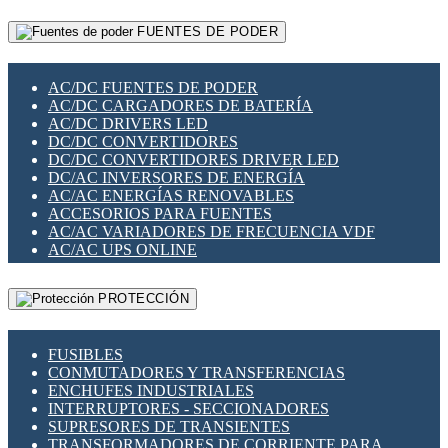
RELÉS INTELIGENTES WIFI
GATEWAY LORAWAN
RELÉS MINIATURA DE POTENCIA
FUENTES DE PODER
GESTIÓN DE REDES
SENSORES MAGNÉTICOS
INFRAESTRUCTURA ETHERCAT
SOPORTE PARA CIRCUITO IMPRESO
PERIFÉRICOS DE RED
SOQUETES PARA RELÉ
AC/DC FUENTES DE PODER
PLACAS MODULARES IOT
SWITCH Y MICROSWITCH
AC/DC CARGADORES DE BATERÍA
SWITCHES Y REDES WIFI
TARJETAS PI
AC/DC DRIVERS LED
SOLUCIONES IOT
UNIÓN Y DERIVACIÓN DE CABLE
DC/DC CONVERTIDORES
SOLUCIONES LORAWAN
DC/DC CONVERTIDORES DRIVER LED
SOLUCIONES RED CELULAR
DC/AC INVERSORES DE ENERGÍA
SEGURIDAD PARA REDES
AC/AC ENERGÍAS RENOVABLES
SWITCHES LAN
ACCESORIOS PARA FUENTES
TELEFONÍA IP (VOIP)
AC/AC VARIADORES DE FRECUENCIA VDF
VIGILANCIA IP (CCTV)
AC/AC UPS ONLINE
MESHTASTIC
PROTECCIÓN
FUSIBLES
CONMUTADORES Y TRANSFERENCIAS
ENCHUFES INDUSTRIALES
INTERRUPTORES - SECCIONADORES
SUPRESORES DE TRANSIENTES
TRANSFORMADORES DE CORRIENTE PARA