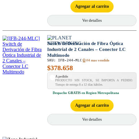
Agregar al carrito
Ver detalles
Switch de Derivación de Fibra Óptica
Industrial de 2 Canales – Conector LC
Multimodo
SKU:
IFB-244-MLC
#4 mas vendido
$
378.658
A pedido
PRODUCTO SIN STOCK, SE IMPORTA A PEDIDO.
Tiempo de entrega 8 a 12 días hábiles.
Despacho
GRATIS
en Region Metropolitana
Agregar al carrito
Ver detalles