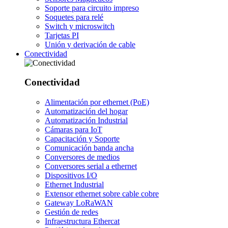
Soporte para circuito impreso
Soquetes para relé
Switch y microswitch
Tarjetas PI
Unión y derivación de cable
Conectividad
Conectividad
Alimentación por ethernet (PoE)
Automatización del hogar
Automatización Industrial
Cámaras para IoT
Capacitación y Soporte
Comunicación banda ancha
Conversores de medios
Conversores serial a ethernet
Dispositivos I/O
Ethernet Industrial
Extensor ethernet sobre cable cobre
Gateway LoRaWAN
Gestión de redes
Infraestructura Ethercat