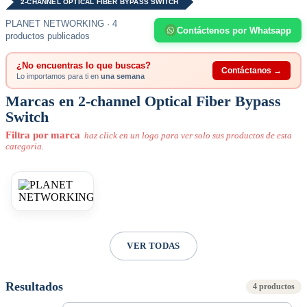
2-CHANNEL OPTICAL FIBER BYPASS SWITCH
PLANET NETWORKING · 4
Contáctenos por Whatsapp
productos publicados
¿No encuentras lo que buscas?
Contáctanos →
Lo importamos para ti en
una semana
Marcas en 2-channel Optical Fiber Bypass
Switch
Filtra por marca
haz click en un logo para ver solo sus productos de esta
categoria.
VER TODAS
Resultados
4 productos