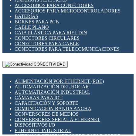
ENCHUFES INDUSTRIALES
ACCESORIOS PARA CONECTORES
INDICADORES PARA PANEL
ACCESORIOS PARA MICROCONTROLADORES
INTERFACES DE RELÉ
BATERÍAS
INTERRUPTORES FIN DE CARRERA
BORNES PARA PCB
LLAVES CONMUTADORAS
CABLE PLANO
MEDIDORES DE ENERGÍA Y TC'S DE CORRIENTE
CAJA PLÁSTICA PARA RIEL DIN
MOTORES PASO A PASO
CONECTORES CIRCULARES
PANTALLAS HMI
CONECTORES PARA CABLE
PLC -CONTROLADORES LÓGICO PROGRAMABLES
CONECTORES PARA TELECOMUNICACIONES
PROGRAMADORES DE HORARIO
CONECTORES CABLE A PCB
PROTECCIÓN ELÉCTRICA
CONECTORES PCB A CABLE
RELÉS DE PROTECCIÓN
CONECTIVIDAD
DIP SWITCHES
SENSORES CAPACITIVOS
DISPLAYS 7 SEGMENTOS
SENSORES DE POSICIÓN LINEAL
FUSIBLES Y PORTAFUSIBLES
SENSORES FOTOELÉCTRICOS
ALIMENTACIÓN POR ETHERNET (POE)
HERRAMIENTAS VARIAS
SENSORES INDUCTIVOS
AUTOMATIZACIÓN DEL HOGAR
ILUMINACIÓN LED
TEMPORIZADORES
AUTOMATIZACIÓN INDUSTRIAL
INTERRUPTORES REED
VARIACS
CÁMARAS PARA IOT
INTERFACES DE RELÉ
VARIADORES DE FRECUENCIA [VDF]
CAPACITACIÓN Y SOPORTE
OTROS RELÉS
SECCIONADORES - INTERRUPTORES
COMUNICACIÓN BANDA ANCHA
PROTECCIÓN TÉRMICA
MAQUINARIA
CONVERSORES DE MEDIOS
RELÉS AUTOMOTRICES
CONVERSORES SERIAL A ETHERNET
RELÉS DE SEÑAL
DISPOSITIVOS I/O
RELÉS DE ESTADO SÓLIDO SSR
ETHERNET INDUSTRIAL
RELÉS INDUSTRIALES
EXTENSOR ETHERNET SOBRE CABLE COBRE