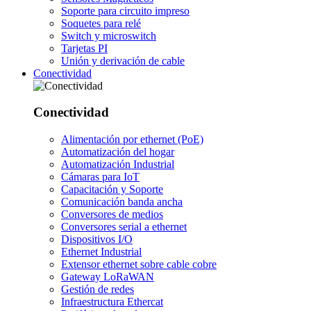
Soporte para circuito impreso
Soquetes para relé
Switch y microswitch
Tarjetas PI
Unión y derivación de cable
Conectividad
Conectividad
Alimentación por ethernet (PoE)
Automatización del hogar
Automatización Industrial
Cámaras para IoT
Capacitación y Soporte
Comunicación banda ancha
Conversores de medios
Conversores serial a ethernet
Dispositivos I/O
Ethernet Industrial
Extensor ethernet sobre cable cobre
Gateway LoRaWAN
Gestión de redes
Infraestructura Ethercat