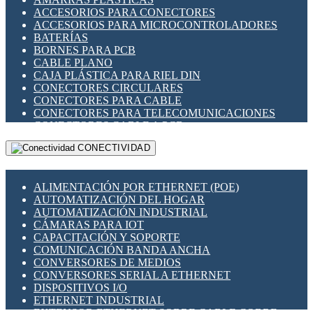
ENCHUFES INDUSTRIALES
ACCESORIOS PARA CONECTORES
INDICADORES PARA PANEL
ACCESORIOS PARA MICROCONTROLADORES
INTERFACES DE RELÉ
BATERÍAS
INTERRUPTORES FIN DE CARRERA
BORNES PARA PCB
LLAVES CONMUTADORAS
CABLE PLANO
MEDIDORES DE ENERGÍA Y TC'S DE CORRIENTE
CAJA PLÁSTICA PARA RIEL DIN
MOTORES PASO A PASO
CONECTORES CIRCULARES
PANTALLAS HMI
CONECTORES PARA CABLE
PLC -CONTROLADORES LÓGICO PROGRAMABLES
CONECTORES PARA TELECOMUNICACIONES
PROGRAMADORES DE HORARIO
CONECTORES CABLE A PCB
PROTECCIÓN ELÉCTRICA
CONECTORES PCB A CABLE
RELÉS DE PROTECCIÓN
CONECTIVIDAD
DIP SWITCHES
SENSORES CAPACITIVOS
DISPLAYS 7 SEGMENTOS
SENSORES DE POSICIÓN LINEAL
FUSIBLES Y PORTAFUSIBLES
SENSORES FOTOELÉCTRICOS
ALIMENTACIÓN POR ETHERNET (POE)
HERRAMIENTAS VARIAS
SENSORES INDUCTIVOS
AUTOMATIZACIÓN DEL HOGAR
ILUMINACIÓN LED
TEMPORIZADORES
AUTOMATIZACIÓN INDUSTRIAL
INTERRUPTORES REED
VARIACS
CÁMARAS PARA IOT
INTERFACES DE RELÉ
VARIADORES DE FRECUENCIA [VDF]
CAPACITACIÓN Y SOPORTE
OTROS RELÉS
SECCIONADORES - INTERRUPTORES
COMUNICACIÓN BANDA ANCHA
PROTECCIÓN TÉRMICA
MAQUINARIA
CONVERSORES DE MEDIOS
RELÉS AUTOMOTRICES
CONVERSORES SERIAL A ETHERNET
RELÉS DE SEÑAL
DISPOSITIVOS I/O
RELÉS DE ESTADO SÓLIDO SSR
ETHERNET INDUSTRIAL
RELÉS INDUSTRIALES
EXTENSOR ETHERNET SOBRE CABLE COBRE