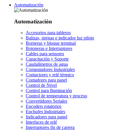
Automatización
Automatización
Accesorios para tableros
Balizas, sirenas e indicador luz piloto
Borneras y bloque terminal
Botoneras e Interruptores
Cables para sensores
Capacitación y Soporte
Caudalímetros de agua
Computadores Industriales
Contactores y relé térmico
Contadores para panel
Control de Nivel
Control para Iluminación
Control de temperatura y proceso
Convertidores Seriales
Encoders rotatorios
Enchufes Industriales
Indicadores para panel
Interfaces de relé
Interruptores fin de carrera