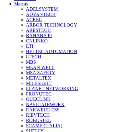
Marcas
ADELSYSTEM
ADVANTECH
ACREL
ARBOR TECHNOLOGY
ARESTECH
BANANA PI
CNLINKO
ETI
HELTEC AUTOMATION
LTECH
MBS
MEAN WELL
MSA SAFETY
METALTEX
MILESIGHT
PLANET NETWORKING
PRONUTEC
QUECLINK
NAVIGATEWORX
RAKWIRELESS
RIEVTECH
ROBUSTEL
SCAME (ITALIA)
SHELLY