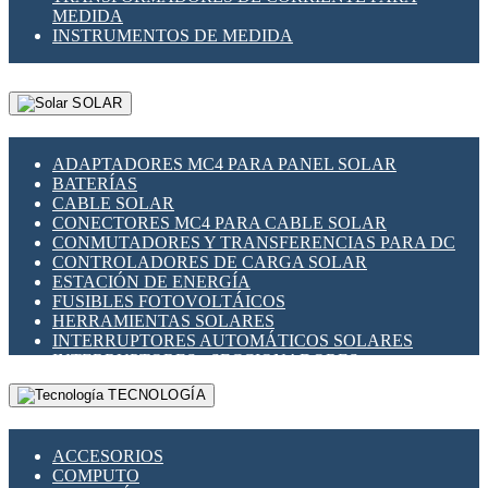
MEDIDA
INSTRUMENTOS DE MEDIDA
SOLAR
ADAPTADORES MC4 PARA PANEL SOLAR
BATERÍAS
CABLE SOLAR
CONECTORES MC4 PARA CABLE SOLAR
CONMUTADORES Y TRANSFERENCIAS PARA DC
CONTROLADORES DE CARGA SOLAR
ESTACIÓN DE ENERGÍA
FUSIBLES FOTOVOLTÁICOS
HERRAMIENTAS SOLARES
INTERRUPTORES AUTOMÁTICOS SOLARES
INTERRUPTORES - SECCIONADORES
FOTOVOLTÁICOS
TECNOLOGÍA
MONTAJE PANEL SOLAR
PORTA FUSIBLES Y SECCIONADORES
FOTOVOLTAICOS
ACCESORIOS
SUPRESOR DE TRANSIENTES SPDS PARA
COMPUTO
APLICACIONES FOTOVOLTAICAS