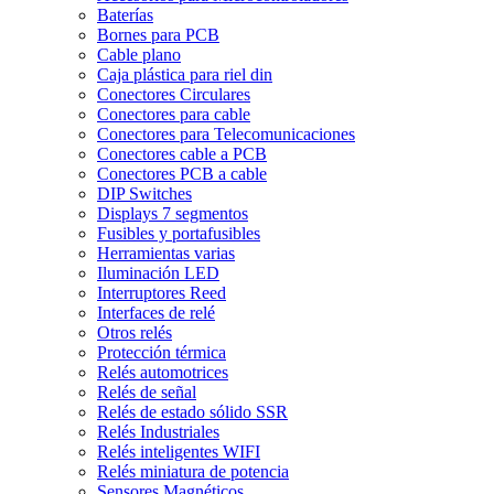
Baterías
Bornes para PCB
Cable plano
Caja plástica para riel din
Conectores Circulares
Conectores para cable
Conectores para Telecomunicaciones
Conectores cable a PCB
Conectores PCB a cable
DIP Switches
Displays 7 segmentos
Fusibles y portafusibles
Herramientas varias
Iluminación LED
Interruptores Reed
Interfaces de relé
Otros relés
Protección térmica
Relés automotrices
Relés de señal
Relés de estado sólido SSR
Relés Industriales
Relés inteligentes WIFI
Relés miniatura de potencia
Sensores Magnéticos