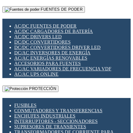
RELÉS INTELIGENTES WIFI
GATEWAY LORAWAN
RELÉS MINIATURA DE POTENCIA
FUENTES DE PODER
GESTIÓN DE REDES
SENSORES MAGNÉTICOS
INFRAESTRUCTURA ETHERCAT
SOPORTE PARA CIRCUITO IMPRESO
PERIFÉRICOS DE RED
SOQUETES PARA RELÉ
AC/DC FUENTES DE PODER
PLACAS MODULARES IOT
SWITCH Y MICROSWITCH
AC/DC CARGADORES DE BATERÍA
SWITCHES Y REDES WIFI
TARJETAS PI
AC/DC DRIVERS LED
SOLUCIONES IOT
UNIÓN Y DERIVACIÓN DE CABLE
DC/DC CONVERTIDORES
SOLUCIONES LORAWAN
DC/DC CONVERTIDORES DRIVER LED
SOLUCIONES RED CELULAR
DC/AC INVERSORES DE ENERGÍA
SEGURIDAD PARA REDES
AC/AC ENERGÍAS RENOVABLES
SWITCHES LAN
ACCESORIOS PARA FUENTES
TELEFONÍA IP (VOIP)
AC/AC VARIADORES DE FRECUENCIA VDF
VIGILANCIA IP (CCTV)
AC/AC UPS ONLINE
MESHTASTIC
PROTECCIÓN
FUSIBLES
CONMUTADORES Y TRANSFERENCIAS
ENCHUFES INDUSTRIALES
INTERRUPTORES - SECCIONADORES
SUPRESORES DE TRANSIENTES
TRANSFORMADORES DE CORRIENTE PARA