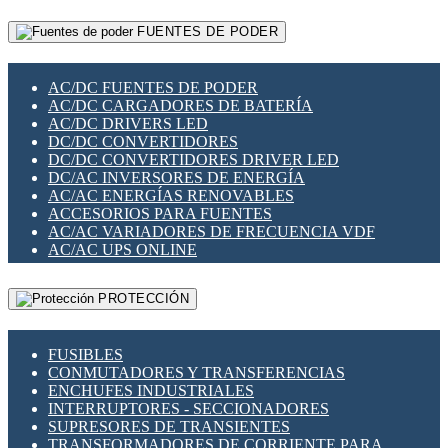
RELÉS INTELIGENTES WIFI
GATEWAY LORAWAN
RELÉS MINIATURA DE POTENCIA
FUENTES DE PODER
GESTIÓN DE REDES
SENSORES MAGNÉTICOS
INFRAESTRUCTURA ETHERCAT
SOPORTE PARA CIRCUITO IMPRESO
PERIFÉRICOS DE RED
SOQUETES PARA RELÉ
AC/DC FUENTES DE PODER
PLACAS MODULARES IOT
SWITCH Y MICROSWITCH
AC/DC CARGADORES DE BATERÍA
SWITCHES Y REDES WIFI
TARJETAS PI
AC/DC DRIVERS LED
SOLUCIONES IOT
UNIÓN Y DERIVACIÓN DE CABLE
DC/DC CONVERTIDORES
SOLUCIONES LORAWAN
DC/DC CONVERTIDORES DRIVER LED
SOLUCIONES RED CELULAR
DC/AC INVERSORES DE ENERGÍA
SEGURIDAD PARA REDES
AC/AC ENERGÍAS RENOVABLES
SWITCHES LAN
ACCESORIOS PARA FUENTES
TELEFONÍA IP (VOIP)
AC/AC VARIADORES DE FRECUENCIA VDF
VIGILANCIA IP (CCTV)
AC/AC UPS ONLINE
MESHTASTIC
PROTECCIÓN
FUSIBLES
CONMUTADORES Y TRANSFERENCIAS
ENCHUFES INDUSTRIALES
INTERRUPTORES - SECCIONADORES
SUPRESORES DE TRANSIENTES
TRANSFORMADORES DE CORRIENTE PARA