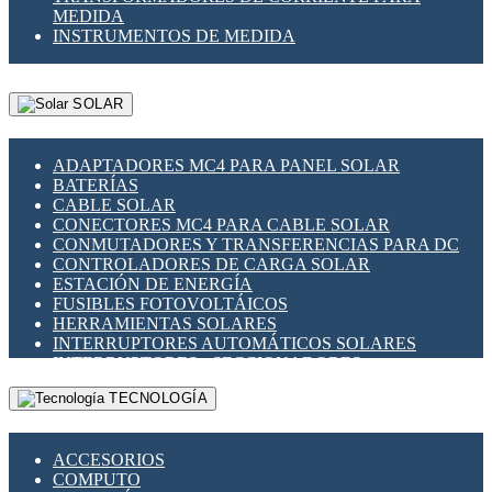
MEDIDA
INSTRUMENTOS DE MEDIDA
SOLAR
ADAPTADORES MC4 PARA PANEL SOLAR
BATERÍAS
CABLE SOLAR
CONECTORES MC4 PARA CABLE SOLAR
CONMUTADORES Y TRANSFERENCIAS PARA DC
CONTROLADORES DE CARGA SOLAR
ESTACIÓN DE ENERGÍA
FUSIBLES FOTOVOLTÁICOS
HERRAMIENTAS SOLARES
INTERRUPTORES AUTOMÁTICOS SOLARES
INTERRUPTORES - SECCIONADORES
FOTOVOLTÁICOS
TECNOLOGÍA
MONTAJE PANEL SOLAR
PORTA FUSIBLES Y SECCIONADORES
FOTOVOLTAICOS
ACCESORIOS
SUPRESOR DE TRANSIENTES SPDS PARA
COMPUTO
APLICACIONES FOTOVOLTAICAS