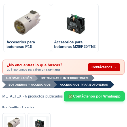
Accesorios para
Accesorios para
botoneras P16
botoneras M20/P20/TN2
¿No encuentras lo que buscas?
Contáctanos →
Lo importamos para ti en
una semana
AUTOMATIZACIÓN
BOTONERAS E INTERRUPTORES
BOTONERAS Y ACCESORIOS
ACCESORIOS PARA BOTONERAS
METALTEX · 6 productos publicados
Contáctenos por Whatsapp
Por familia · 2 series