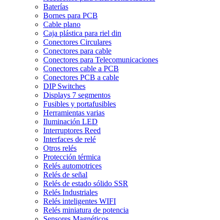
Baterías
Bornes para PCB
Cable plano
Caja plástica para riel din
Conectores Circulares
Conectores para cable
Conectores para Telecomunicaciones
Conectores cable a PCB
Conectores PCB a cable
DIP Switches
Displays 7 segmentos
Fusibles y portafusibles
Herramientas varias
Iluminación LED
Interruptores Reed
Interfaces de relé
Otros relés
Protección térmica
Relés automotrices
Relés de señal
Relés de estado sólido SSR
Relés Industriales
Relés inteligentes WIFI
Relés miniatura de potencia
Sensores Magnéticos