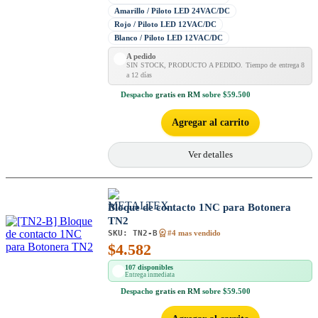
Amarillo / Piloto LED 24VAC/DC
Rojo / Piloto LED 12VAC/DC
Blanco / Piloto LED 12VAC/DC
A pedido
SIN STOCK, PRODUCTO A PEDIDO. Tiempo de entrega 8
a 12 días
Despacho
gratis en RM
sobre $59.500
Agregar al carrito
Ver detalles
Bloque de contacto 1NC para Botonera
TN2
SKU:
TN2-B
#4 mas vendido
$
4.582
107 disponibles
Entrega inmediata
Despacho
gratis en RM
sobre $59.500