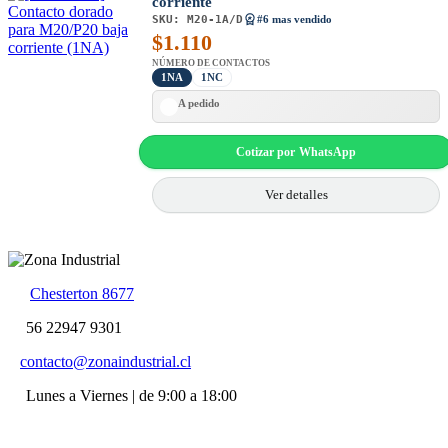
corriente
SKU:
M20-1A/D
#6 mas vendido
$
1.110
NÚMERO DE CONTACTOS
1NA
1NC
A pedido
Cotizar por WhatsApp
Ver detalles
Chesterton 8677
56 22947 9301
contacto@zonaindustrial.cl
Lunes a Viernes | de 9:00 a 18:00