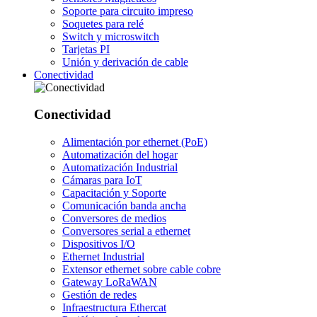
Soporte para circuito impreso
Soquetes para relé
Switch y microswitch
Tarjetas PI
Unión y derivación de cable
Conectividad
Conectividad
Alimentación por ethernet (PoE)
Automatización del hogar
Automatización Industrial
Cámaras para IoT
Capacitación y Soporte
Comunicación banda ancha
Conversores de medios
Conversores serial a ethernet
Dispositivos I/O
Ethernet Industrial
Extensor ethernet sobre cable cobre
Gateway LoRaWAN
Gestión de redes
Infraestructura Ethercat