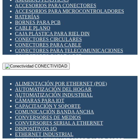
ENCHUFES INDUSTRIALES
ACCESORIOS PARA CONECTORES
INDICADORES PARA PANEL
ACCESORIOS PARA MICROCONTROLADORES
INTERFACES DE RELÉ
BATERÍAS
INTERRUPTORES FIN DE CARRERA
BORNES PARA PCB
LLAVES CONMUTADORAS
CABLE PLANO
MEDIDORES DE ENERGÍA Y TC'S DE CORRIENTE
CAJA PLÁSTICA PARA RIEL DIN
MOTORES PASO A PASO
CONECTORES CIRCULARES
PANTALLAS HMI
CONECTORES PARA CABLE
PLC -CONTROLADORES LÓGICO PROGRAMABLES
CONECTORES PARA TELECOMUNICACIONES
PROGRAMADORES DE HORARIO
CONECTORES CABLE A PCB
PROTECCIÓN ELÉCTRICA
CONECTORES PCB A CABLE
RELÉS DE PROTECCIÓN
CONECTIVIDAD
DIP SWITCHES
SENSORES CAPACITIVOS
DISPLAYS 7 SEGMENTOS
SENSORES DE POSICIÓN LINEAL
FUSIBLES Y PORTAFUSIBLES
SENSORES FOTOELÉCTRICOS
ALIMENTACIÓN POR ETHERNET (POE)
HERRAMIENTAS VARIAS
SENSORES INDUCTIVOS
AUTOMATIZACIÓN DEL HOGAR
ILUMINACIÓN LED
TEMPORIZADORES
AUTOMATIZACIÓN INDUSTRIAL
INTERRUPTORES REED
VARIACS
CÁMARAS PARA IOT
INTERFACES DE RELÉ
VARIADORES DE FRECUENCIA [VDF]
CAPACITACIÓN Y SOPORTE
OTROS RELÉS
SECCIONADORES - INTERRUPTORES
COMUNICACIÓN BANDA ANCHA
PROTECCIÓN TÉRMICA
MAQUINARIA
CONVERSORES DE MEDIOS
RELÉS AUTOMOTRICES
CONVERSORES SERIAL A ETHERNET
RELÉS DE SEÑAL
DISPOSITIVOS I/O
RELÉS DE ESTADO SÓLIDO SSR
ETHERNET INDUSTRIAL
RELÉS INDUSTRIALES
EXTENSOR ETHERNET SOBRE CABLE COBRE