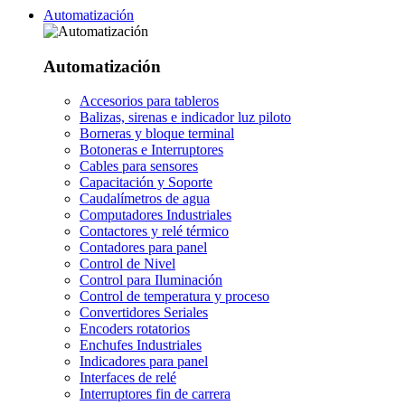
Automatización
Automatización
Accesorios para tableros
Balizas, sirenas e indicador luz piloto
Borneras y bloque terminal
Botoneras e Interruptores
Cables para sensores
Capacitación y Soporte
Caudalímetros de agua
Computadores Industriales
Contactores y relé térmico
Contadores para panel
Control de Nivel
Control para Iluminación
Control de temperatura y proceso
Convertidores Seriales
Encoders rotatorios
Enchufes Industriales
Indicadores para panel
Interfaces de relé
Interruptores fin de carrera