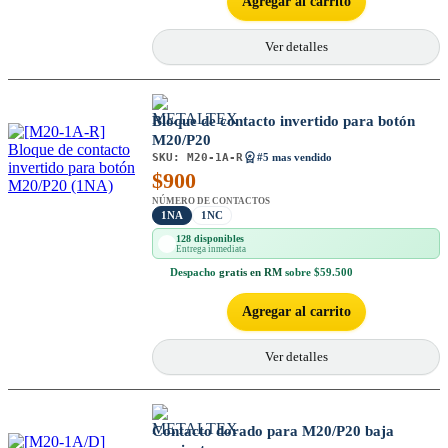
Agregar al carrito
Ver detalles
Bloque de contacto invertido para botón
M20/P20
SKU:
M20-1A-R
#5 mas vendido
$
900
NÚMERO DE CONTACTOS
1NA
1NC
128 disponibles
Entrega inmediata
Despacho
gratis en RM
sobre $59.500
Agregar al carrito
Ver detalles
Contacto dorado para M20/P20 baja