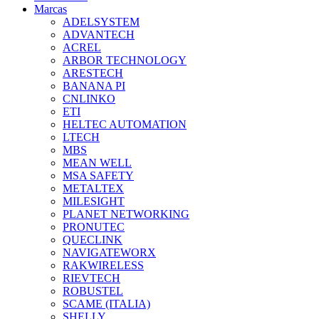
Marcas
ADELSYSTEM
ADVANTECH
ACREL
ARBOR TECHNOLOGY
ARESTECH
BANANA PI
CNLINKO
ETI
HELTEC AUTOMATION
LTECH
MBS
MEAN WELL
MSA SAFETY
METALTEX
MILESIGHT
PLANET NETWORKING
PRONUTEC
QUECLINK
NAVIGATEWORX
RAKWIRELESS
RIEVTECH
ROBUSTEL
SCAME (ITALIA)
SHELLY