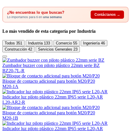
¿No encuentras lo que buscas?
Contáctanos →
Lo importamos para ti en
una semana
Lo más vendido de esta categoría por Industria
Todos
351
Industria
133
Comercio
55
Ingeniería
46
Construcción
42
Servicios Generales
23
Zumbador buzzer con piloto plástico 22mm serie BZ
BZ20-7L-R
Bloque de contacto adicional para botón M20/P20
M20-1A
Indicador luz piloto plástico 22mm IP65 serie L20-AR
L20-AR2-R
Bloque de contacto adicional para botón M20/P20
M20-1B
Indicador luz piloto plástico 22mm IP65 serie L20-AR