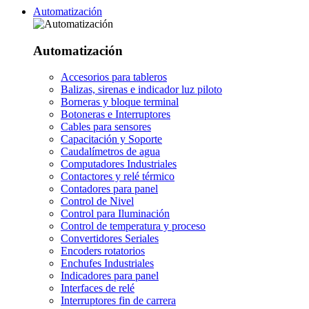
Automatización
Automatización
Accesorios para tableros
Balizas, sirenas e indicador luz piloto
Borneras y bloque terminal
Botoneras e Interruptores
Cables para sensores
Capacitación y Soporte
Caudalímetros de agua
Computadores Industriales
Contactores y relé térmico
Contadores para panel
Control de Nivel
Control para Iluminación
Control de temperatura y proceso
Convertidores Seriales
Encoders rotatorios
Enchufes Industriales
Indicadores para panel
Interfaces de relé
Interruptores fin de carrera