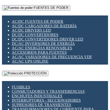
RELÉS INTELIGENTES WIFI
GATEWAY LORAWAN
RELÉS MINIATURA DE POTENCIA
FUENTES DE PODER
GESTIÓN DE REDES
SENSORES MAGNÉTICOS
INFRAESTRUCTURA ETHERCAT
SOPORTE PARA CIRCUITO IMPRESO
PERIFÉRICOS DE RED
SOQUETES PARA RELÉ
AC/DC FUENTES DE PODER
PLACAS MODULARES IOT
SWITCH Y MICROSWITCH
AC/DC CARGADORES DE BATERÍA
SWITCHES Y REDES WIFI
TARJETAS PI
AC/DC DRIVERS LED
SOLUCIONES IOT
UNIÓN Y DERIVACIÓN DE CABLE
DC/DC CONVERTIDORES
SOLUCIONES LORAWAN
DC/DC CONVERTIDORES DRIVER LED
SOLUCIONES RED CELULAR
DC/AC INVERSORES DE ENERGÍA
SEGURIDAD PARA REDES
AC/AC ENERGÍAS RENOVABLES
SWITCHES LAN
ACCESORIOS PARA FUENTES
TELEFONÍA IP (VOIP)
AC/AC VARIADORES DE FRECUENCIA VDF
VIGILANCIA IP (CCTV)
AC/AC UPS ONLINE
MESHTASTIC
PROTECCIÓN
FUSIBLES
CONMUTADORES Y TRANSFERENCIAS
ENCHUFES INDUSTRIALES
INTERRUPTORES - SECCIONADORES
SUPRESORES DE TRANSIENTES
TRANSFORMADORES DE CORRIENTE PARA