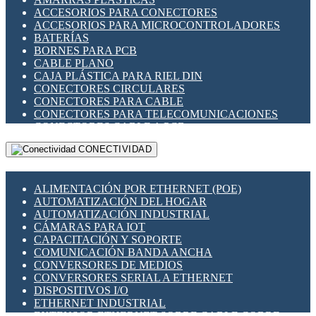
ENCHUFES INDUSTRIALES
ACCESORIOS PARA CONECTORES
INDICADORES PARA PANEL
ACCESORIOS PARA MICROCONTROLADORES
INTERFACES DE RELÉ
BATERÍAS
INTERRUPTORES FIN DE CARRERA
BORNES PARA PCB
LLAVES CONMUTADORAS
CABLE PLANO
MEDIDORES DE ENERGÍA Y TC'S DE CORRIENTE
CAJA PLÁSTICA PARA RIEL DIN
MOTORES PASO A PASO
CONECTORES CIRCULARES
PANTALLAS HMI
CONECTORES PARA CABLE
PLC -CONTROLADORES LÓGICO PROGRAMABLES
CONECTORES PARA TELECOMUNICACIONES
PROGRAMADORES DE HORARIO
CONECTORES CABLE A PCB
PROTECCIÓN ELÉCTRICA
CONECTORES PCB A CABLE
RELÉS DE PROTECCIÓN
CONECTIVIDAD
DIP SWITCHES
SENSORES CAPACITIVOS
DISPLAYS 7 SEGMENTOS
SENSORES DE POSICIÓN LINEAL
FUSIBLES Y PORTAFUSIBLES
SENSORES FOTOELÉCTRICOS
ALIMENTACIÓN POR ETHERNET (POE)
HERRAMIENTAS VARIAS
SENSORES INDUCTIVOS
AUTOMATIZACIÓN DEL HOGAR
ILUMINACIÓN LED
TEMPORIZADORES
AUTOMATIZACIÓN INDUSTRIAL
INTERRUPTORES REED
VARIACS
CÁMARAS PARA IOT
INTERFACES DE RELÉ
VARIADORES DE FRECUENCIA [VDF]
CAPACITACIÓN Y SOPORTE
OTROS RELÉS
SECCIONADORES - INTERRUPTORES
COMUNICACIÓN BANDA ANCHA
PROTECCIÓN TÉRMICA
MAQUINARIA
CONVERSORES DE MEDIOS
RELÉS AUTOMOTRICES
CONVERSORES SERIAL A ETHERNET
RELÉS DE SEÑAL
DISPOSITIVOS I/O
RELÉS DE ESTADO SÓLIDO SSR
ETHERNET INDUSTRIAL
RELÉS INDUSTRIALES
EXTENSOR ETHERNET SOBRE CABLE COBRE