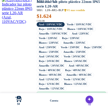
Indicador luz piloto plástico 22mm IP65
serie L20-AR
SKU:
L20-AR1-BLP
#1 mas vendido
$
1.624
COLOR
Azul / 110VAC/VDC
Verde / 110VAC/VDC
Rojo / 110VAC/VDC
Blanco / 110VAC/VDC
Amarillo / 110VAC/VDC
Azul / 220VAC
Verde / 220VAC
Rojo / 220VAC
Blanco / 220VAC
Amarillo / 220VAC
Azul / 250VDC
Verde / 250VDC
Rojo / 250VDC
Blanco / 250VDC
Amarillo / 250VDC
Azul / 24VAC/DC
Verde / 24VAC/DC
Rojo / 24VAC/DC
Blanco / 24VAC/DC
Amarillo / 24VAC/DC
Azul / 48VAC/DC
Verde / 48VAC/DC
Rojo / 48VAC/DC
Blanco / 48VAC/DC
Amarillo / 48VAC/DC
Azul / 12VAC/DC
Verde / 12VAC/DC
Rojo / 12VAC/DC
Blanco / 12VAC/DC
Amarillo / 12VAC/DC
36 disponibles
Entrega inmediata
0
Cuenta
+20 en bodega
$0
Entrega en 24 horas
AI