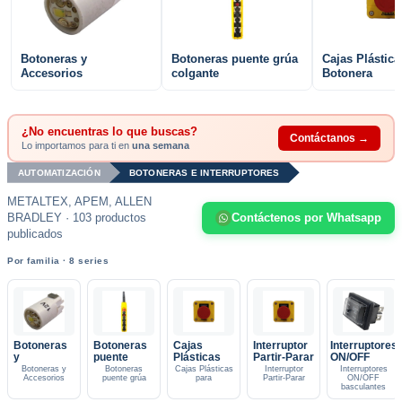
Botoneras y
Botoneras puente grúa
Cajas Plástica
Accesorios
colgante
Botonera
¿No encuentras lo que buscas?
Contáctanos →
Lo importamos para ti en
una semana
AUTOMATIZACIÓN
BOTONERAS E INTERRUPTORES
METALTEX, APEM, ALLEN
BRADLEY · 103 productos
Contáctenos por Whatsapp
publicados
Por familia · 8 series
Botoneras
Botoneras
Cajas
Interruptor
Interruptores
y
puente
Plásticas
Partir-Parar
ON/OFF
Botoneras y
Botoneras
Cajas Plásticas
Interruptor
Interruptores
Accesorios
puente grúa
para
Partir-Parar
ON/OFF
basculantes