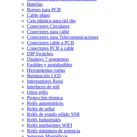
Baterías
Bornes para PCB
Cable plano
Caja plástica para riel din
Conectores Circulares
Conectores para cable
Conectores para Telecomunicaciones
Conectores cable a PCB
Conectores PCB a cable
DIP Switches
Displays 7 segmentos
Fusibles y portafusibles
Herramientas varias
Iluminación LED
Interruptores Reed
Interfaces de relé
Otros relés
Protección térmica
Relés automotrices
Relés de señal
Relés de estado sólido SSR
Relés Industriales
Relés inteligentes WIFI
Relés miniatura de potencia
Sensores Magnéticos