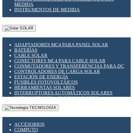
MEDIDA
INSTRUMENTOS DE MEDIDA
SOLAR
ADAPTADORES MC4 PARA PANEL SOLAR
BATERÍAS
CABLE SOLAR
CONECTORES MC4 PARA CABLE SOLAR
CONMUTADORES Y TRANSFERENCIAS PARA DC
CONTROLADORES DE CARGA SOLAR
ESTACIÓN DE ENERGÍA
FUSIBLES FOTOVOLTÁICOS
HERRAMIENTAS SOLARES
INTERRUPTORES AUTOMÁTICOS SOLARES
INTERRUPTORES - SECCIONADORES
FOTOVOLTÁICOS
TECNOLOGÍA
MONTAJE PANEL SOLAR
PORTA FUSIBLES Y SECCIONADORES
FOTOVOLTAICOS
ACCESORIOS
SUPRESOR DE TRANSIENTES SPDS PARA
COMPUTO
APLICACIONES FOTOVOLTAICAS