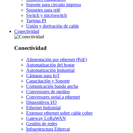
Soporte para circuito impreso
Soquetes para relé
Switch y microswitch
Tarjetas PI
Unión y derivación de cable
Conectividad
Conectividad
Alimentación por ethernet (PoE)
Automatización del hogar
Automatización Industrial
Cámaras para IoT
Capacitación y Soporte
Comunicación banda ancha
Conversores de medios
Conversores serial a ethernet
Dispositivos I/O
Ethernet Industrial
Extensor ethernet sobre cable cobre
Gateway LoRaWAN
Gestión de redes
Infraestructura Ethercat