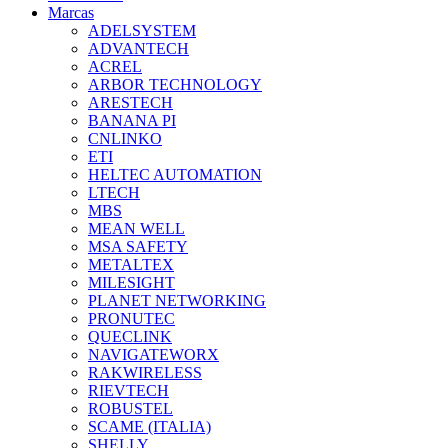
Marcas
ADELSYSTEM
ADVANTECH
ACREL
ARBOR TECHNOLOGY
ARESTECH
BANANA PI
CNLINKO
ETI
HELTEC AUTOMATION
LTECH
MBS
MEAN WELL
MSA SAFETY
METALTEX
MILESIGHT
PLANET NETWORKING
PRONUTEC
QUECLINK
NAVIGATEWORX
RAKWIRELESS
RIEVTECH
ROBUSTEL
SCAME (ITALIA)
SHELLY