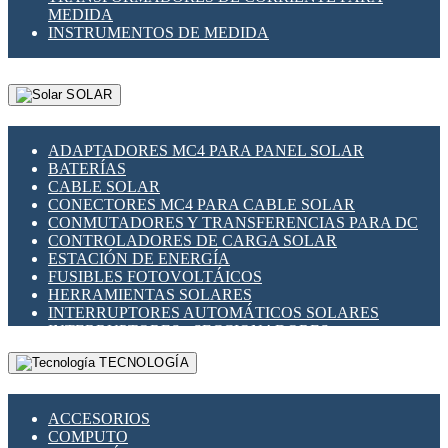
MEDIDA
INSTRUMENTOS DE MEDIDA
SOLAR
ADAPTADORES MC4 PARA PANEL SOLAR
BATERÍAS
CABLE SOLAR
CONECTORES MC4 PARA CABLE SOLAR
CONMUTADORES Y TRANSFERENCIAS PARA DC
CONTROLADORES DE CARGA SOLAR
ESTACIÓN DE ENERGÍA
FUSIBLES FOTOVOLTÁICOS
HERRAMIENTAS SOLARES
INTERRUPTORES AUTOMÁTICOS SOLARES
INTERRUPTORES - SECCIONADORES
FOTOVOLTÁICOS
TECNOLOGÍA
MONTAJE PANEL SOLAR
PORTA FUSIBLES Y SECCIONADORES
FOTOVOLTAICOS
ACCESORIOS
SUPRESOR DE TRANSIENTES SPDS PARA
COMPUTO
APLICACIONES FOTOVOLTAICAS