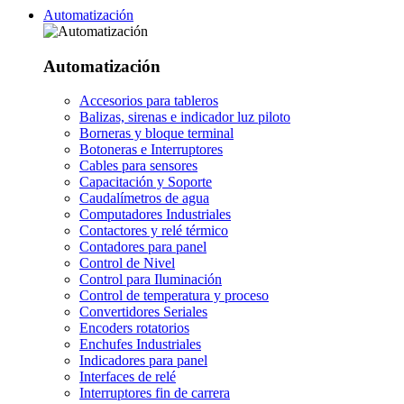
Automatización
Automatización
Accesorios para tableros
Balizas, sirenas e indicador luz piloto
Borneras y bloque terminal
Botoneras e Interruptores
Cables para sensores
Capacitación y Soporte
Caudalímetros de agua
Computadores Industriales
Contactores y relé térmico
Contadores para panel
Control de Nivel
Control para Iluminación
Control de temperatura y proceso
Convertidores Seriales
Encoders rotatorios
Enchufes Industriales
Indicadores para panel
Interfaces de relé
Interruptores fin de carrera