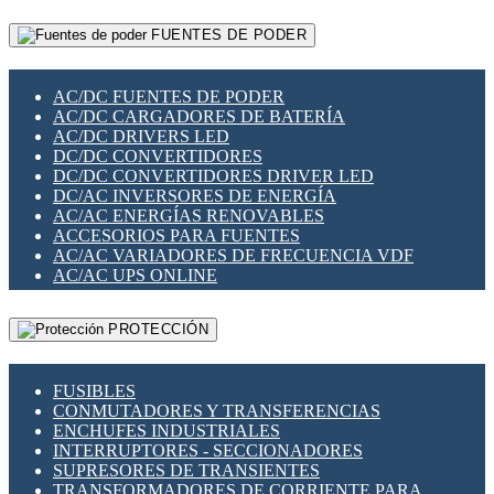
RELÉS INTELIGENTES WIFI
GATEWAY LORAWAN
RELÉS MINIATURA DE POTENCIA
FUENTES DE PODER
GESTIÓN DE REDES
SENSORES MAGNÉTICOS
INFRAESTRUCTURA ETHERCAT
SOPORTE PARA CIRCUITO IMPRESO
PERIFÉRICOS DE RED
SOQUETES PARA RELÉ
AC/DC FUENTES DE PODER
PLACAS MODULARES IOT
SWITCH Y MICROSWITCH
AC/DC CARGADORES DE BATERÍA
SWITCHES Y REDES WIFI
TARJETAS PI
AC/DC DRIVERS LED
SOLUCIONES IOT
UNIÓN Y DERIVACIÓN DE CABLE
DC/DC CONVERTIDORES
SOLUCIONES LORAWAN
DC/DC CONVERTIDORES DRIVER LED
SOLUCIONES RED CELULAR
DC/AC INVERSORES DE ENERGÍA
SEGURIDAD PARA REDES
AC/AC ENERGÍAS RENOVABLES
SWITCHES LAN
ACCESORIOS PARA FUENTES
TELEFONÍA IP (VOIP)
AC/AC VARIADORES DE FRECUENCIA VDF
VIGILANCIA IP (CCTV)
AC/AC UPS ONLINE
MESHTASTIC
PROTECCIÓN
FUSIBLES
CONMUTADORES Y TRANSFERENCIAS
ENCHUFES INDUSTRIALES
INTERRUPTORES - SECCIONADORES
SUPRESORES DE TRANSIENTES
TRANSFORMADORES DE CORRIENTE PARA