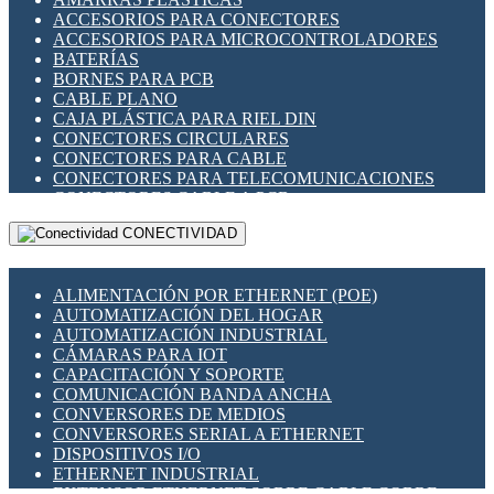
ENCHUFES INDUSTRIALES
ACCESORIOS PARA CONECTORES
INDICADORES PARA PANEL
ACCESORIOS PARA MICROCONTROLADORES
INTERFACES DE RELÉ
BATERÍAS
INTERRUPTORES FIN DE CARRERA
BORNES PARA PCB
LLAVES CONMUTADORAS
CABLE PLANO
MEDIDORES DE ENERGÍA Y TC'S DE CORRIENTE
CAJA PLÁSTICA PARA RIEL DIN
MOTORES PASO A PASO
CONECTORES CIRCULARES
PANTALLAS HMI
CONECTORES PARA CABLE
PLC -CONTROLADORES LÓGICO PROGRAMABLES
CONECTORES PARA TELECOMUNICACIONES
PROGRAMADORES DE HORARIO
CONECTORES CABLE A PCB
PROTECCIÓN ELÉCTRICA
CONECTORES PCB A CABLE
RELÉS DE PROTECCIÓN
CONECTIVIDAD
DIP SWITCHES
SENSORES CAPACITIVOS
DISPLAYS 7 SEGMENTOS
SENSORES DE POSICIÓN LINEAL
FUSIBLES Y PORTAFUSIBLES
SENSORES FOTOELÉCTRICOS
ALIMENTACIÓN POR ETHERNET (POE)
HERRAMIENTAS VARIAS
SENSORES INDUCTIVOS
AUTOMATIZACIÓN DEL HOGAR
ILUMINACIÓN LED
TEMPORIZADORES
AUTOMATIZACIÓN INDUSTRIAL
INTERRUPTORES REED
VARIACS
CÁMARAS PARA IOT
INTERFACES DE RELÉ
VARIADORES DE FRECUENCIA [VDF]
CAPACITACIÓN Y SOPORTE
OTROS RELÉS
SECCIONADORES - INTERRUPTORES
COMUNICACIÓN BANDA ANCHA
PROTECCIÓN TÉRMICA
MAQUINARIA
CONVERSORES DE MEDIOS
RELÉS AUTOMOTRICES
CONVERSORES SERIAL A ETHERNET
RELÉS DE SEÑAL
DISPOSITIVOS I/O
RELÉS DE ESTADO SÓLIDO SSR
ETHERNET INDUSTRIAL
RELÉS INDUSTRIALES
EXTENSOR ETHERNET SOBRE CABLE COBRE