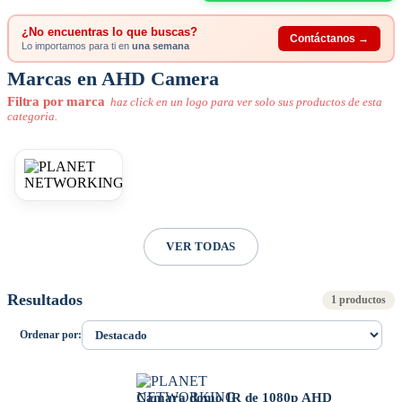
¿No encuentras lo que buscas?
Contáctanos →
Lo importamos para ti en
una semana
Marcas en AHD Camera
Filtra por marca
haz click en un logo para ver solo sus productos de esta
categoria.
VER TODAS
Resultados
1 productos
Ordenar por:
Cámara domo IR de 1080p AHD