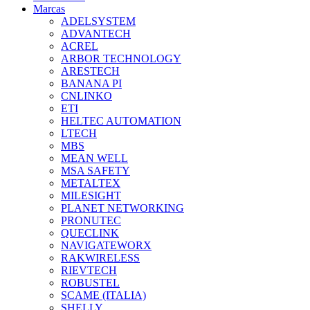
Marcas
ADELSYSTEM
ADVANTECH
ACREL
ARBOR TECHNOLOGY
ARESTECH
BANANA PI
CNLINKO
ETI
HELTEC AUTOMATION
LTECH
MBS
MEAN WELL
MSA SAFETY
METALTEX
MILESIGHT
PLANET NETWORKING
PRONUTEC
QUECLINK
NAVIGATEWORX
RAKWIRELESS
RIEVTECH
ROBUSTEL
SCAME (ITALIA)
SHELLY