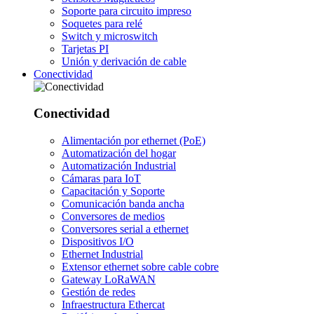
Soporte para circuito impreso
Soquetes para relé
Switch y microswitch
Tarjetas PI
Unión y derivación de cable
Conectividad
Conectividad
Alimentación por ethernet (PoE)
Automatización del hogar
Automatización Industrial
Cámaras para IoT
Capacitación y Soporte
Comunicación banda ancha
Conversores de medios
Conversores serial a ethernet
Dispositivos I/O
Ethernet Industrial
Extensor ethernet sobre cable cobre
Gateway LoRaWAN
Gestión de redes
Infraestructura Ethercat