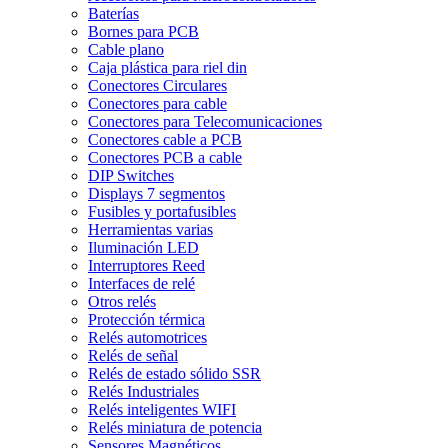
Baterías
Bornes para PCB
Cable plano
Caja plástica para riel din
Conectores Circulares
Conectores para cable
Conectores para Telecomunicaciones
Conectores cable a PCB
Conectores PCB a cable
DIP Switches
Displays 7 segmentos
Fusibles y portafusibles
Herramientas varias
Iluminación LED
Interruptores Reed
Interfaces de relé
Otros relés
Protección térmica
Relés automotrices
Relés de señal
Relés de estado sólido SSR
Relés Industriales
Relés inteligentes WIFI
Relés miniatura de potencia
Sensores Magnéticos