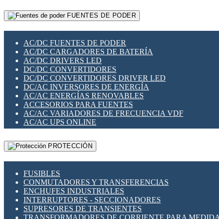
RELÉS INTELIGENTES WIFI
GATEWAY LORAWAN
RELÉS MINIATURA DE POTENCIA
FUENTES DE PODER
GESTIÓN DE REDES
SENSORES MAGNÉTICOS
INFRAESTRUCTURA ETHERCAT
SOPORTE PARA CIRCUITO IMPRESO
PERIFÉRICOS DE RED
SOQUETES PARA RELÉ
AC/DC FUENTES DE PODER
PLACAS MODULARES IOT
SWITCH Y MICROSWITCH
AC/DC CARGADORES DE BATERÍA
SWITCHES Y REDES WIFI
TARJETAS PI
AC/DC DRIVERS LED
SOLUCIONES IOT
UNIÓN Y DERIVACIÓN DE CABLE
DC/DC CONVERTIDORES
SOLUCIONES LORAWAN
DC/DC CONVERTIDORES DRIVER LED
SOLUCIONES RED CELULAR
DC/AC INVERSORES DE ENERGÍA
SEGURIDAD PARA REDES
AC/AC ENERGÍAS RENOVABLES
SWITCHES LAN
ACCESORIOS PARA FUENTES
TELEFONÍA IP (VOIP)
AC/AC VARIADORES DE FRECUENCIA VDF
VIGILANCIA IP (CCTV)
AC/AC UPS ONLINE
MESHTASTIC
PROTECCIÓN
FUSIBLES
CONMUTADORES Y TRANSFERENCIAS
ENCHUFES INDUSTRIALES
INTERRUPTORES - SECCIONADORES
SUPRESORES DE TRANSIENTES
TRANSFORMADORES DE CORRIENTE PARA MEDID