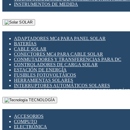
INSTRUMENTOS DE MEDIDA
SOLAR
ADAPTADORES MC4 PARA PANEL SOLAR
BATERÍAS
CABLE SOLAR
CONECTORES MC4 PARA CABLE SOLAR
CONMUTADORES Y TRANSFERENCIAS PARA DC
CONTROLADORES DE CARGA SOLAR
ESTACIÓN DE ENERGÍA
FUSIBLES FOTOVOLTÁICOS
HERRAMIENTAS SOLARES
INTERRUPTORES AUTOMÁTICOS SOLARES
INTERRUPTORES - SECCIONADORES FOTOVOLTÁI
MONTAJE PANEL SOLAR
TECNOLOGÍA
PORTA FUSIBLES Y SECCIONADORES FOTOVOLTAI
SUPRESOR DE TRANSIENTES SPDS PARA APLICACI
ACCESORIOS
COMPUTO
ELECTRÓNICA