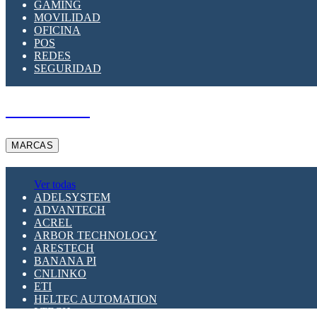
GAMING
MOVILIDAD
OFICINA
POS
REDES
SEGURIDAD
A PEDIDO
MARCAS
Ver todas
ADELSYSTEM
ADVANTECH
ACREL
ARBOR TECHNOLOGY
ARESTECH
BANANA PI
CNLINKO
ETI
HELTEC AUTOMATION
LTECH