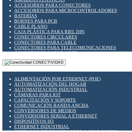
ENCHUFES INDUSTRIALES
ACCESORIOS PARA CONECTORES
INDICADORES PARA PANEL
ACCESORIOS PARA MICROCONTROLADORES
INTERFACES DE RELÉ
BATERÍAS
INTERRUPTORES FIN DE CARRERA
BORNES PARA PCB
LLAVES CONMUTADORAS
CABLE PLANO
MEDIDORES DE ENERGÍA Y TC'S DE CORRIENTE
CAJA PLÁSTICA PARA RIEL DIN
MOTORES PASO A PASO
CONECTORES CIRCULARES
PANTALLAS HMI
CONECTORES PARA CABLE
PLC -CONTROLADORES LÓGICO PROGRAMABLES
CONECTORES PARA TELECOMUNICACIONES
PROGRAMADORES DE HORARIO
CONECTORES CABLE A PCB
PROTECCIÓN ELÉCTRICA
CONECTORES PCB A CABLE
RELÉS DE PROTECCIÓN
CONECTIVIDAD
DIP SWITCHES
SENSORES CAPACITIVOS
DISPLAYS 7 SEGMENTOS
SENSORES DE POSICIÓN LINEAL
FUSIBLES Y PORTAFUSIBLES
SENSORES FOTOELÉCTRICOS
ALIMENTACIÓN POR ETHERNET (POE)
HERRAMIENTAS VARIAS
SENSORES INDUCTIVOS
AUTOMATIZACIÓN DEL HOGAR
ILUMINACIÓN LED
TEMPORIZADORES
AUTOMATIZACIÓN INDUSTRIAL
INTERRUPTORES REED
VARIACS
CÁMARAS PARA IOT
INTERFACES DE RELÉ
VARIADORES DE FRECUENCIA [VDF]
CAPACITACIÓN Y SOPORTE
OTROS RELÉS
SECCIONADORES - INTERRUPTORES
COMUNICACIÓN BANDA ANCHA
PROTECCIÓN TÉRMICA
MAQUINARIA
CONVERSORES DE MEDIOS
RELÉS AUTOMOTRICES
CONVERSORES SERIAL A ETHERNET
RELÉS DE SEÑAL
DISPOSITIVOS I/O
RELÉS DE ESTADO SÓLIDO SSR
ETHERNET INDUSTRIAL
RELÉS INDUSTRIALES
EXTENSOR ETHERNET SOBRE CABLE COBRE