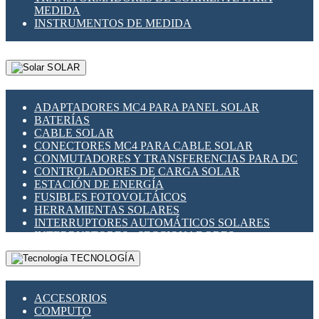
MEDIDA
INSTRUMENTOS DE MEDIDA
SOLAR
ADAPTADORES MC4 PARA PANEL SOLAR
BATERÍAS
CABLE SOLAR
CONECTORES MC4 PARA CABLE SOLAR
CONMUTADORES Y TRANSFERENCIAS PARA DC
CONTROLADORES DE CARGA SOLAR
ESTACIÓN DE ENERGÍA
FUSIBLES FOTOVOLTÁICOS
HERRAMIENTAS SOLARES
INTERRUPTORES AUTOMÁTICOS SOLARES
INTERRUPTORES - SECCIONADORES
FOTOVOLTÁICOS
TECNOLOGÍA
MONTAJE PANEL SOLAR
PORTA FUSIBLES Y SECCIONADORES
FOTOVOLTAICOS
ACCESORIOS
SUPRESOR DE TRANSIENTES SPDS PARA
COMPUTO
APLICACIONES FOTOVOLTAICAS