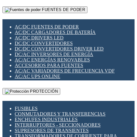
RELÉS INTELIGENTES WIFI
GATEWAY LORAWAN
RELÉS MINIATURA DE POTENCIA
FUENTES DE PODER
GESTIÓN DE REDES
SENSORES MAGNÉTICOS
INFRAESTRUCTURA ETHERCAT
SOPORTE PARA CIRCUITO IMPRESO
PERIFÉRICOS DE RED
SOQUETES PARA RELÉ
AC/DC FUENTES DE PODER
PLACAS MODULARES IOT
SWITCH Y MICROSWITCH
AC/DC CARGADORES DE BATERÍA
SWITCHES Y REDES WIFI
TARJETAS PI
AC/DC DRIVERS LED
SOLUCIONES IOT
UNIÓN Y DERIVACIÓN DE CABLE
DC/DC CONVERTIDORES
SOLUCIONES LORAWAN
DC/DC CONVERTIDORES DRIVER LED
SOLUCIONES RED CELULAR
DC/AC INVERSORES DE ENERGÍA
SEGURIDAD PARA REDES
AC/AC ENERGÍAS RENOVABLES
SWITCHES LAN
ACCESORIOS PARA FUENTES
TELEFONÍA IP (VOIP)
AC/AC VARIADORES DE FRECUENCIA VDF
VIGILANCIA IP (CCTV)
AC/AC UPS ONLINE
MESHTASTIC
PROTECCIÓN
FUSIBLES
CONMUTADORES Y TRANSFERENCIAS
ENCHUFES INDUSTRIALES
INTERRUPTORES - SECCIONADORES
SUPRESORES DE TRANSIENTES
TRANSFORMADORES DE CORRIENTE PARA