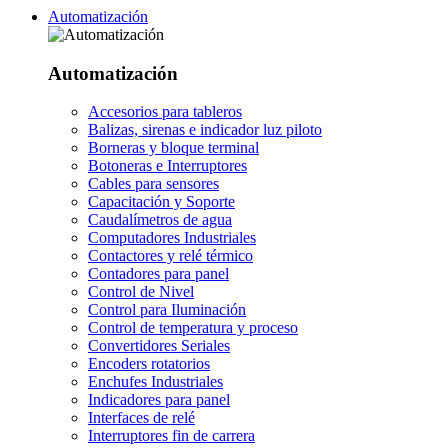
Automatización
Automatización
Accesorios para tableros
Balizas, sirenas e indicador luz piloto
Borneras y bloque terminal
Botoneras e Interruptores
Cables para sensores
Capacitación y Soporte
Caudalímetros de agua
Computadores Industriales
Contactores y relé térmico
Contadores para panel
Control de Nivel
Control para Iluminación
Control de temperatura y proceso
Convertidores Seriales
Encoders rotatorios
Enchufes Industriales
Indicadores para panel
Interfaces de relé
Interruptores fin de carrera