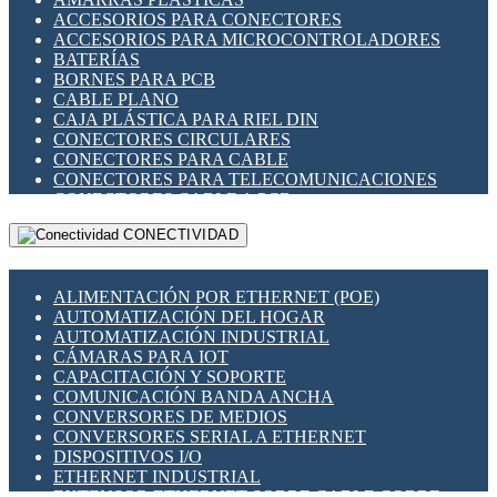
ENCHUFES INDUSTRIALES
ACCESORIOS PARA CONECTORES
INDICADORES PARA PANEL
ACCESORIOS PARA MICROCONTROLADORES
INTERFACES DE RELÉ
BATERÍAS
INTERRUPTORES FIN DE CARRERA
BORNES PARA PCB
LLAVES CONMUTADORAS
CABLE PLANO
MEDIDORES DE ENERGÍA Y TC'S DE CORRIENTE
CAJA PLÁSTICA PARA RIEL DIN
MOTORES PASO A PASO
CONECTORES CIRCULARES
PANTALLAS HMI
CONECTORES PARA CABLE
PLC -CONTROLADORES LÓGICO PROGRAMABLES
CONECTORES PARA TELECOMUNICACIONES
PROGRAMADORES DE HORARIO
CONECTORES CABLE A PCB
PROTECCIÓN ELÉCTRICA
CONECTORES PCB A CABLE
RELÉS DE PROTECCIÓN
CONECTIVIDAD
DIP SWITCHES
SENSORES CAPACITIVOS
DISPLAYS 7 SEGMENTOS
SENSORES DE POSICIÓN LINEAL
FUSIBLES Y PORTAFUSIBLES
SENSORES FOTOELÉCTRICOS
ALIMENTACIÓN POR ETHERNET (POE)
HERRAMIENTAS VARIAS
SENSORES INDUCTIVOS
AUTOMATIZACIÓN DEL HOGAR
ILUMINACIÓN LED
TEMPORIZADORES
AUTOMATIZACIÓN INDUSTRIAL
INTERRUPTORES REED
VARIACS
CÁMARAS PARA IOT
INTERFACES DE RELÉ
VARIADORES DE FRECUENCIA [VDF]
CAPACITACIÓN Y SOPORTE
OTROS RELÉS
SECCIONADORES - INTERRUPTORES
COMUNICACIÓN BANDA ANCHA
PROTECCIÓN TÉRMICA
MAQUINARIA
CONVERSORES DE MEDIOS
RELÉS AUTOMOTRICES
CONVERSORES SERIAL A ETHERNET
RELÉS DE SEÑAL
DISPOSITIVOS I/O
RELÉS DE ESTADO SÓLIDO SSR
ETHERNET INDUSTRIAL
RELÉS INDUSTRIALES
EXTENSOR ETHERNET SOBRE CABLE COBRE