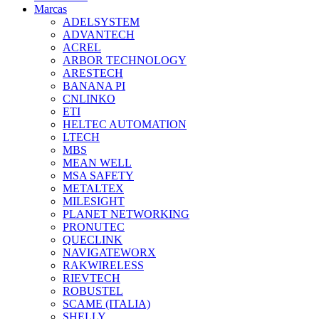
Marcas
ADELSYSTEM
ADVANTECH
ACREL
ARBOR TECHNOLOGY
ARESTECH
BANANA PI
CNLINKO
ETI
HELTEC AUTOMATION
LTECH
MBS
MEAN WELL
MSA SAFETY
METALTEX
MILESIGHT
PLANET NETWORKING
PRONUTEC
QUECLINK
NAVIGATEWORX
RAKWIRELESS
RIEVTECH
ROBUSTEL
SCAME (ITALIA)
SHELLY