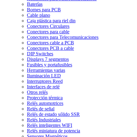
Baterías
Bornes para PCB
Cable plano
Caja plástica para riel din
Conectores Circulares
Conectores para cable
Conectores para Telecomunicaciones
Conectores cable a PCB
Conectores PCB a cable
DIP Switches
Displays 7 segmentos
Fusibles y portafusibles
Herramientas varias
Iluminación LED
Interruptores Reed
Interfaces de relé
Otros relés
Protección térmica
Relés automotrices
Relés de señal
Relés de estado sólido SSR
Relés Industriales
Relés inteligentes WIFI
Relés miniatura de potencia
Sensores Magnéticos