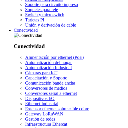
Soporte para circuito impreso
Soquetes para relé
Switch y microswitch
Tarjetas PI
Unión y derivación de cable
Conectividad
Conectividad
Alimentación por ethernet (PoE)
Automatización del hogar
Automatización Industrial
Cámaras para IoT
Capacitación y Soporte
Comunicación banda ancha
Conversores de medios
Conversores serial a ethernet
Dispositivos I/O
Ethernet Industrial
Extensor ethernet sobre cable cobre
Gateway LoRaWAN
Gestión de redes
Infraestructura Ethercat