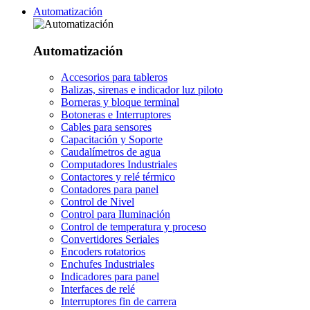
Automatización
Automatización
Accesorios para tableros
Balizas, sirenas e indicador luz piloto
Borneras y bloque terminal
Botoneras e Interruptores
Cables para sensores
Capacitación y Soporte
Caudalímetros de agua
Computadores Industriales
Contactores y relé térmico
Contadores para panel
Control de Nivel
Control para Iluminación
Control de temperatura y proceso
Convertidores Seriales
Encoders rotatorios
Enchufes Industriales
Indicadores para panel
Interfaces de relé
Interruptores fin de carrera