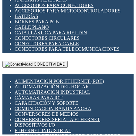
ENCHUFES INDUSTRIALES
ACCESORIOS PARA CONECTORES
INDICADORES PARA PANEL
ACCESORIOS PARA MICROCONTROLADORES
INTERFACES DE RELÉ
BATERÍAS
INTERRUPTORES FIN DE CARRERA
BORNES PARA PCB
LLAVES CONMUTADORAS
CABLE PLANO
MEDIDORES DE ENERGÍA Y TC'S DE CORRIENTE
CAJA PLÁSTICA PARA RIEL DIN
MOTORES PASO A PASO
CONECTORES CIRCULARES
PANTALLAS HMI
CONECTORES PARA CABLE
PLC -CONTROLADORES LÓGICO PROGRAMABLES
CONECTORES PARA TELECOMUNICACIONES
PROGRAMADORES DE HORARIO
CONECTORES CABLE A PCB
PROTECCIÓN ELÉCTRICA
CONECTORES PCB A CABLE
RELÉS DE PROTECCIÓN
CONECTIVIDAD
DIP SWITCHES
SENSORES CAPACITIVOS
DISPLAYS 7 SEGMENTOS
SENSORES DE POSICIÓN LINEAL
FUSIBLES Y PORTAFUSIBLES
SENSORES FOTOELÉCTRICOS
ALIMENTACIÓN POR ETHERNET (POE)
HERRAMIENTAS VARIAS
SENSORES INDUCTIVOS
AUTOMATIZACIÓN DEL HOGAR
ILUMINACIÓN LED
TEMPORIZADORES
AUTOMATIZACIÓN INDUSTRIAL
INTERRUPTORES REED
VARIACS
CÁMARAS PARA IOT
INTERFACES DE RELÉ
VARIADORES DE FRECUENCIA [VDF]
CAPACITACIÓN Y SOPORTE
OTROS RELÉS
SECCIONADORES - INTERRUPTORES
COMUNICACIÓN BANDA ANCHA
PROTECCIÓN TÉRMICA
MAQUINARIA
CONVERSORES DE MEDIOS
RELÉS AUTOMOTRICES
CONVERSORES SERIAL A ETHERNET
RELÉS DE SEÑAL
DISPOSITIVOS I/O
RELÉS DE ESTADO SÓLIDO SSR
ETHERNET INDUSTRIAL
RELÉS INDUSTRIALES
EXTENSOR ETHERNET SOBRE CABLE COBRE