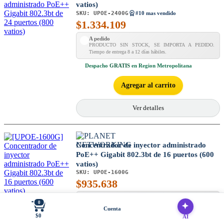
vatios)
SKU:
UPOE-2400G
#10 mas vendido
$
1.334.109
A pedido
PRODUCTO SIN STOCK, SE IMPORTA A PEDIDO.
Tiempo de entrega 8 a 12 días hábiles.
Despacho
GRATIS
en Region Metropolitana
Agregar al carrito
Ver detalles
Concentrador de inyector administrado
PoE++ Gigabit 802.3bt de 16 puertos (600
vatios)
SKU:
UPOE-1600G
$
935.638
A pedido
0
PRODUCTO SIN STOCK, SE IMPORTA A PEDIDO.
Cuenta
Tiempo de entrega 8 a 12 días hábiles.
$0
AI