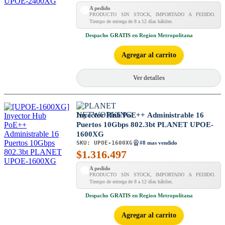
A pedido
PRODUCTO SIN STOCK, IMPORTADO A PEDIDO.
Tiempo de entrega de 8 a 12 días hábiles.
Despacho
GRATIS
en Region Metropolitana
Agregar al carrito
Ver detalles
Inyector Hub PoE++ Administrable 16
Puertos 10Gbps 802.3bt PLANET UPOE-
1600XG
SKU:
UPOE-1600XG
#8 mas vendido
$
1.316.497
A pedido
PRODUCTO SIN STOCK, IMPORTADO A PEDIDO.
Tiempo de entrega de 8 a 12 días hábiles.
Despacho
GRATIS
en Region Metropolitana
Agregar al carrito