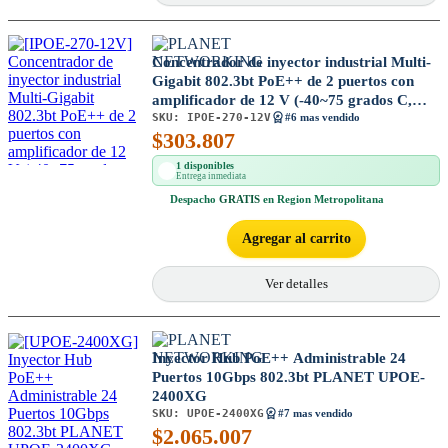
Concentrador de inyector industrial Multi-
Gigabit 802.3bt PoE++ de 2 puertos con
amplificador de 12 V (-40~75 grados C,
SKU:
IPOE-270-12V
12~54 VCC)
#6 mas vendido
$
303.807
1 disponibles
Entrega inmediata
Despacho
GRATIS
en Region Metropolitana
Agregar al carrito
Ver detalles
Inyector Hub PoE++ Administrable 24
Puertos 10Gbps 802.3bt PLANET UPOE-
2400XG
SKU:
UPOE-2400XG
#7 mas vendido
$
2.065.007