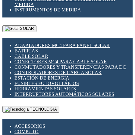
MEDIDA
INSTRUMENTOS DE MEDIDA
SOLAR
ADAPTADORES MC4 PARA PANEL SOLAR
BATERÍAS
CABLE SOLAR
CONECTORES MC4 PARA CABLE SOLAR
CONMUTADORES Y TRANSFERENCIAS PARA DC
CONTROLADORES DE CARGA SOLAR
ESTACIÓN DE ENERGÍA
FUSIBLES FOTOVOLTÁICOS
HERRAMIENTAS SOLARES
INTERRUPTORES AUTOMÁTICOS SOLARES
INTERRUPTORES - SECCIONADORES
FOTOVOLTÁICOS
TECNOLOGÍA
MONTAJE PANEL SOLAR
PORTA FUSIBLES Y SECCIONADORES
FOTOVOLTAICOS
ACCESORIOS
SUPRESOR DE TRANSIENTES SPDS PARA
COMPUTO
APLICACIONES FOTOVOLTAICAS