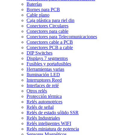
Baterías
Bornes para PCB
Cable plano
Caja plástica para riel din
Conectores Circulares
Conectores para cable
Conectores para Telecomunicaciones
Conectores cable a PCB
Conectores PCB a cable
DIP Switches
Displays 7 segmentos
Fusibles y portafusibles
Herramientas varias
Iluminación LED
Interruptores Reed
Interfaces de relé
Otros relés
Protección térmica
Relés automotrices
Relés de señal
Relés de estado sólido SSR
Relés Industriales
Relés inteligentes WIFI
Relés miniatura de potencia
Sensores Magnéticos