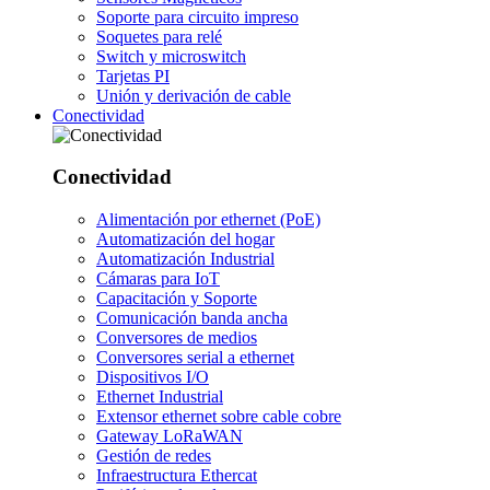
Soporte para circuito impreso
Soquetes para relé
Switch y microswitch
Tarjetas PI
Unión y derivación de cable
Conectividad
Conectividad
Alimentación por ethernet (PoE)
Automatización del hogar
Automatización Industrial
Cámaras para IoT
Capacitación y Soporte
Comunicación banda ancha
Conversores de medios
Conversores serial a ethernet
Dispositivos I/O
Ethernet Industrial
Extensor ethernet sobre cable cobre
Gateway LoRaWAN
Gestión de redes
Infraestructura Ethercat