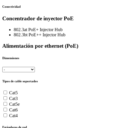
Conectividad
Concentrador de inyector PoE
802.3at PoE+ Injector Hub
802.3bt PoE++ Injector Hub
Alimentación por ethernet (PoE)
Dimensiones
Tipos de cable soportados
Cat5
Cat3
Cat5e
Cat6
Cat4
Estándares de red