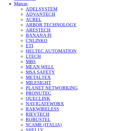
Marcas
ADELSYSTEM
ADVANTECH
ACREL
ARBOR TECHNOLOGY
ARESTECH
BANANA PI
CNLINKO
ETI
HELTEC AUTOMATION
LTECH
MBS
MEAN WELL
MSA SAFETY
METALTEX
MILESIGHT
PLANET NETWORKING
PRONUTEC
QUECLINK
NAVIGATEWORX
RAKWIRELESS
RIEVTECH
ROBUSTEL
SCAME (ITALIA)
SHELLY