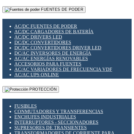
RELÉS INTELIGENTES WIFI
GATEWAY LORAWAN
RELÉS MINIATURA DE POTENCIA
FUENTES DE PODER
GESTIÓN DE REDES
SENSORES MAGNÉTICOS
INFRAESTRUCTURA ETHERCAT
SOPORTE PARA CIRCUITO IMPRESO
PERIFÉRICOS DE RED
SOQUETES PARA RELÉ
AC/DC FUENTES DE PODER
PLACAS MODULARES IOT
SWITCH Y MICROSWITCH
AC/DC CARGADORES DE BATERÍA
SWITCHES Y REDES WIFI
TARJETAS PI
AC/DC DRIVERS LED
SOLUCIONES IOT
UNIÓN Y DERIVACIÓN DE CABLE
DC/DC CONVERTIDORES
SOLUCIONES LORAWAN
DC/DC CONVERTIDORES DRIVER LED
SOLUCIONES RED CELULAR
DC/AC INVERSORES DE ENERGÍA
SEGURIDAD PARA REDES
AC/AC ENERGÍAS RENOVABLES
SWITCHES LAN
ACCESORIOS PARA FUENTES
TELEFONÍA IP (VOIP)
AC/AC VARIADORES DE FRECUENCIA VDF
VIGILANCIA IP (CCTV)
AC/AC UPS ONLINE
MESHTASTIC
PROTECCIÓN
FUSIBLES
CONMUTADORES Y TRANSFERENCIAS
ENCHUFES INDUSTRIALES
INTERRUPTORES - SECCIONADORES
SUPRESORES DE TRANSIENTES
TRANSFORMADORES DE CORRIENTE PARA