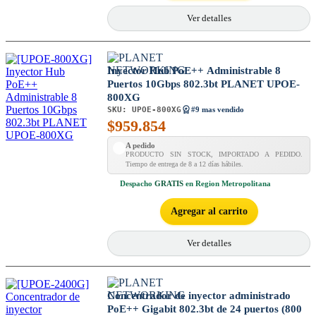
Ver detalles
Inyector Hub PoE++ Administrable 8
Puertos 10Gbps 802.3bt PLANET UPOE-
800XG
SKU:
UPOE-800XG
#9 mas vendido
$
959.854
A pedido
PRODUCTO SIN STOCK, IMPORTADO A PEDIDO.
Tiempo de entrega de 8 a 12 días hábiles.
Despacho
GRATIS
en Region Metropolitana
Agregar al carrito
Ver detalles
Concentrador de inyector administrado
PoE++ Gigabit 802.3bt de 24 puertos (800