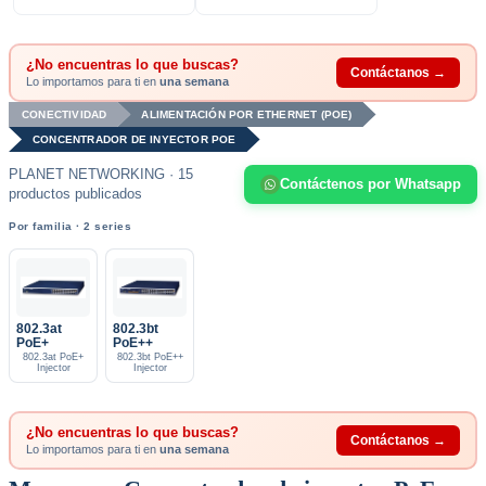
¿No encuentras lo que buscas?
Contáctanos →
Lo importamos para ti en
una semana
CONECTIVIDAD
ALIMENTACIÓN POR ETHERNET (POE)
CONCENTRADOR DE INYECTOR POE
PLANET NETWORKING · 15
Contáctenos por Whatsapp
productos publicados
Por familia · 2 series
802.3at
802.3bt
PoE+
PoE++
802.3at PoE+
802.3bt PoE++
Injector
Injector
¿No encuentras lo que buscas?
Contáctanos →
Lo importamos para ti en
una semana