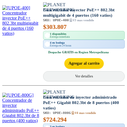
Concentrador inyector PoE++ 802.3bt
multigigabit de 4 puertos (160 vatios)
SKU:
UPOE-400
#3 mas vendido
$
303.807
1 disponibles
Entrega inmediata
4 en bodega
Entrega en 24 horas
Despacho
GRATIS
en Region Metropolitana
Agregar al carrito
Ver detalles
Concentrador de inyector administrado
PoE++ Gigabit 802.3bt de 8 puertos (400
vatios)
SKU:
UPOE-800G
#4 mas vendido
$
724.294
3 en bodega