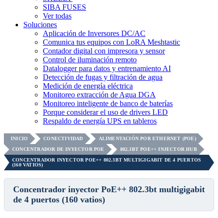
SIBA FUSES
Ver todas
Soluciones
Aplicación de Inversores DC/AC
Comunica tus equipos con LoRA Meshtastic
Contador digital con impresora y sensor
Control de iluminación remoto
Datalogger para datos y entrenamiento AI
Detección de fugas y filtración de agua
Medición de energía eléctrica
Monitoreo extracción de Agua DGA
Monitoreo inteligente de banco de baterías
Porque considerar el uso de drivers LED
Respaldo de energía UPS en tableros
INICIO
CONECTIVIDAD
ALIMENTACIÓN POR ETHERNET (POE)
CONCENTRADOR DE INYECTOR POE
802.3BT POE++ INJECTOR HUB
CONCENTRADOR INYECTOR POE++ 802.3BT MULTIGIGABIT DE 4 PUERTOS
(160 VATIOS)
Concentrador inyector PoE++ 802.3bt multigigabit
de 4 puertos (160 vatios)