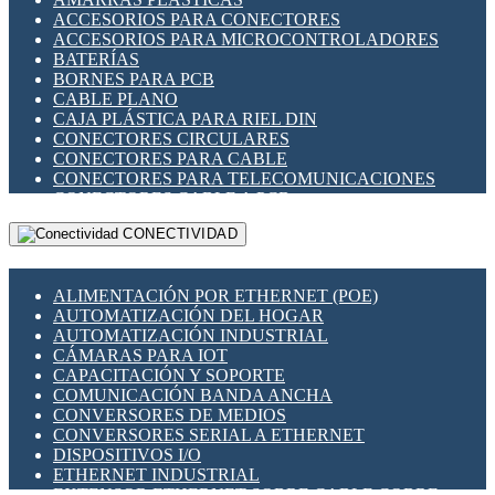
ENCHUFES INDUSTRIALES
ACCESORIOS PARA CONECTORES
INDICADORES PARA PANEL
ACCESORIOS PARA MICROCONTROLADORES
INTERFACES DE RELÉ
BATERÍAS
INTERRUPTORES FIN DE CARRERA
BORNES PARA PCB
LLAVES CONMUTADORAS
CABLE PLANO
MEDIDORES DE ENERGÍA Y TC'S DE CORRIENTE
CAJA PLÁSTICA PARA RIEL DIN
MOTORES PASO A PASO
CONECTORES CIRCULARES
PANTALLAS HMI
CONECTORES PARA CABLE
PLC -CONTROLADORES LÓGICO PROGRAMABLES
CONECTORES PARA TELECOMUNICACIONES
PROGRAMADORES DE HORARIO
CONECTORES CABLE A PCB
PROTECCIÓN ELÉCTRICA
CONECTORES PCB A CABLE
RELÉS DE PROTECCIÓN
CONECTIVIDAD
DIP SWITCHES
SENSORES CAPACITIVOS
DISPLAYS 7 SEGMENTOS
SENSORES DE POSICIÓN LINEAL
FUSIBLES Y PORTAFUSIBLES
SENSORES FOTOELÉCTRICOS
ALIMENTACIÓN POR ETHERNET (POE)
HERRAMIENTAS VARIAS
SENSORES INDUCTIVOS
AUTOMATIZACIÓN DEL HOGAR
ILUMINACIÓN LED
TEMPORIZADORES
AUTOMATIZACIÓN INDUSTRIAL
INTERRUPTORES REED
VARIACS
CÁMARAS PARA IOT
INTERFACES DE RELÉ
VARIADORES DE FRECUENCIA [VDF]
CAPACITACIÓN Y SOPORTE
OTROS RELÉS
SECCIONADORES - INTERRUPTORES
COMUNICACIÓN BANDA ANCHA
PROTECCIÓN TÉRMICA
MAQUINARIA
CONVERSORES DE MEDIOS
RELÉS AUTOMOTRICES
CONVERSORES SERIAL A ETHERNET
RELÉS DE SEÑAL
DISPOSITIVOS I/O
RELÉS DE ESTADO SÓLIDO SSR
ETHERNET INDUSTRIAL
RELÉS INDUSTRIALES
EXTENSOR ETHERNET SOBRE CABLE COBRE