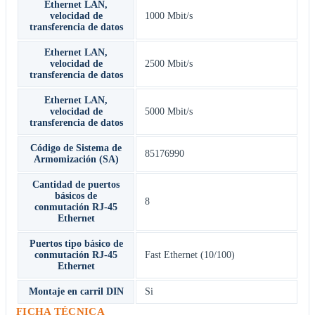
Ethernet LAN,
velocidad de
1000 Mbit/s
transferencia de datos
Ethernet LAN,
velocidad de
2500 Mbit/s
transferencia de datos
Ethernet LAN,
velocidad de
5000 Mbit/s
transferencia de datos
Código de Sistema de
85176990
Armomización (SA)
Cantidad de puertos
básicos de
8
conmutación RJ-45
Ethernet
Puertos tipo básico de
conmutación RJ-45
Fast Ethernet (10/100)
Ethernet
Montaje en carril DIN
Si
FICHA TÉCNICA