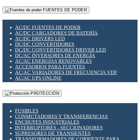
RELÉS INTELIGENTES WIFI
GATEWAY LORAWAN
RELÉS MINIATURA DE POTENCIA
FUENTES DE PODER
GESTIÓN DE REDES
SENSORES MAGNÉTICOS
INFRAESTRUCTURA ETHERCAT
SOPORTE PARA CIRCUITO IMPRESO
PERIFÉRICOS DE RED
SOQUETES PARA RELÉ
AC/DC FUENTES DE PODER
PLACAS MODULARES IOT
SWITCH Y MICROSWITCH
AC/DC CARGADORES DE BATERÍA
SWITCHES Y REDES WIFI
TARJETAS PI
AC/DC DRIVERS LED
SOLUCIONES IOT
UNIÓN Y DERIVACIÓN DE CABLE
DC/DC CONVERTIDORES
SOLUCIONES LORAWAN
DC/DC CONVERTIDORES DRIVER LED
SOLUCIONES RED CELULAR
DC/AC INVERSORES DE ENERGÍA
SEGURIDAD PARA REDES
AC/AC ENERGÍAS RENOVABLES
SWITCHES LAN
ACCESORIOS PARA FUENTES
TELEFONÍA IP (VOIP)
AC/AC VARIADORES DE FRECUENCIA VDF
VIGILANCIA IP (CCTV)
AC/AC UPS ONLINE
MESHTASTIC
PROTECCIÓN
FUSIBLES
CONMUTADORES Y TRANSFERENCIAS
ENCHUFES INDUSTRIALES
INTERRUPTORES - SECCIONADORES
SUPRESORES DE TRANSIENTES
TRANSFORMADORES DE CORRIENTE PARA