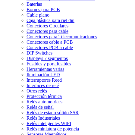
Baterías
Bornes para PCB
Cable plano
Caja plástica para riel din
Conectores Circulares
Conectores para cable
Conectores para Telecomunicaciones
Conectores cable a PCB
Conectores PCB a cable
DIP Switches
Displays 7 segmentos
Fusibles y portafusibles
Herramientas varias
Iluminación LED
Interruptores Reed
Interfaces de relé
Otros relés
Protección térmica
Relés automotrices
Relés de señal
Relés de estado sólido SSR
Relés Industriales
Relés inteligentes WIFI
Relés miniatura de potencia
Sensores Magnéticos