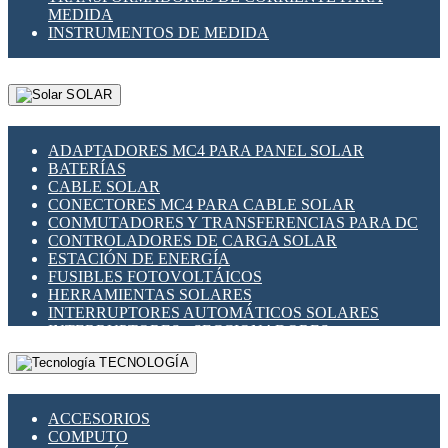
MEDIDA
INSTRUMENTOS DE MEDIDA
SOLAR
ADAPTADORES MC4 PARA PANEL SOLAR
BATERÍAS
CABLE SOLAR
CONECTORES MC4 PARA CABLE SOLAR
CONMUTADORES Y TRANSFERENCIAS PARA DC
CONTROLADORES DE CARGA SOLAR
ESTACIÓN DE ENERGÍA
FUSIBLES FOTOVOLTÁICOS
HERRAMIENTAS SOLARES
INTERRUPTORES AUTOMÁTICOS SOLARES
INTERRUPTORES - SECCIONADORES
FOTOVOLTÁICOS
TECNOLOGÍA
MONTAJE PANEL SOLAR
PORTA FUSIBLES Y SECCIONADORES
FOTOVOLTAICOS
ACCESORIOS
SUPRESOR DE TRANSIENTES SPDS PARA
COMPUTO
APLICACIONES FOTOVOLTAICAS