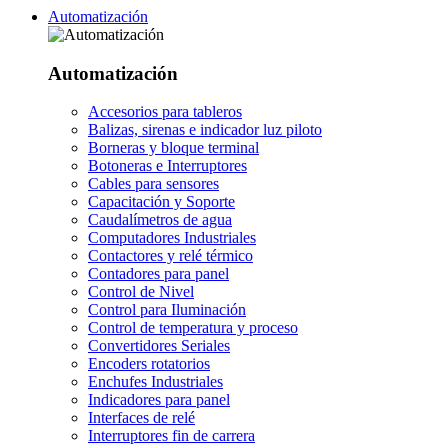
Automatización
Automatización
Accesorios para tableros
Balizas, sirenas e indicador luz piloto
Borneras y bloque terminal
Botoneras e Interruptores
Cables para sensores
Capacitación y Soporte
Caudalímetros de agua
Computadores Industriales
Contactores y relé térmico
Contadores para panel
Control de Nivel
Control para Iluminación
Control de temperatura y proceso
Convertidores Seriales
Encoders rotatorios
Enchufes Industriales
Indicadores para panel
Interfaces de relé
Interruptores fin de carrera