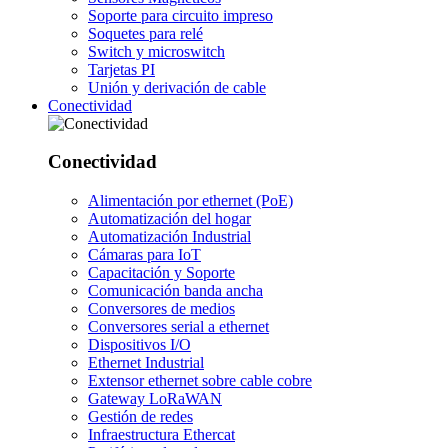
Soporte para circuito impreso
Soquetes para relé
Switch y microswitch
Tarjetas PI
Unión y derivación de cable
Conectividad
Conectividad
Alimentación por ethernet (PoE)
Automatización del hogar
Automatización Industrial
Cámaras para IoT
Capacitación y Soporte
Comunicación banda ancha
Conversores de medios
Conversores serial a ethernet
Dispositivos I/O
Ethernet Industrial
Extensor ethernet sobre cable cobre
Gateway LoRaWAN
Gestión de redes
Infraestructura Ethercat