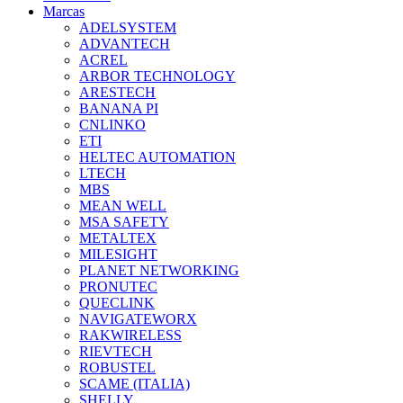
Marcas
ADELSYSTEM
ADVANTECH
ACREL
ARBOR TECHNOLOGY
ARESTECH
BANANA PI
CNLINKO
ETI
HELTEC AUTOMATION
LTECH
MBS
MEAN WELL
MSA SAFETY
METALTEX
MILESIGHT
PLANET NETWORKING
PRONUTEC
QUECLINK
NAVIGATEWORX
RAKWIRELESS
RIEVTECH
ROBUSTEL
SCAME (ITALIA)
SHELLY