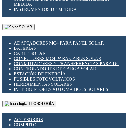
MEDIDA
INSTRUMENTOS DE MEDIDA
SOLAR
ADAPTADORES MC4 PARA PANEL SOLAR
BATERÍAS
CABLE SOLAR
CONECTORES MC4 PARA CABLE SOLAR
CONMUTADORES Y TRANSFERENCIAS PARA DC
CONTROLADORES DE CARGA SOLAR
ESTACIÓN DE ENERGÍA
FUSIBLES FOTOVOLTÁICOS
HERRAMIENTAS SOLARES
INTERRUPTORES AUTOMÁTICOS SOLARES
INTERRUPTORES - SECCIONADORES
FOTOVOLTÁICOS
TECNOLOGÍA
MONTAJE PANEL SOLAR
PORTA FUSIBLES Y SECCIONADORES
FOTOVOLTAICOS
ACCESORIOS
SUPRESOR DE TRANSIENTES SPDS PARA
COMPUTO
APLICACIONES FOTOVOLTAICAS