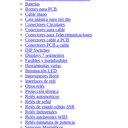
Baterías
Bornes para PCB
Cable plano
Caja plástica para riel din
Conectores Circulares
Conectores para cable
Conectores para Telecomunicaciones
Conectores cable a PCB
Conectores PCB a cable
DIP Switches
Displays 7 segmentos
Fusibles y portafusibles
Herramientas varias
Iluminación LED
Interruptores Reed
Interfaces de relé
Otros relés
Protección térmica
Relés automotrices
Relés de señal
Relés de estado sólido SSR
Relés Industriales
Relés inteligentes WIFI
Relés miniatura de potencia
Sensores Magnéticos