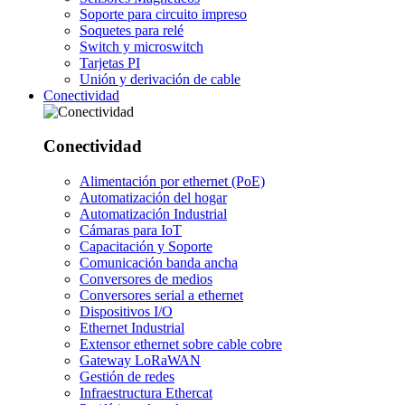
Soporte para circuito impreso
Soquetes para relé
Switch y microswitch
Tarjetas PI
Unión y derivación de cable
Conectividad
Conectividad
Alimentación por ethernet (PoE)
Automatización del hogar
Automatización Industrial
Cámaras para IoT
Capacitación y Soporte
Comunicación banda ancha
Conversores de medios
Conversores serial a ethernet
Dispositivos I/O
Ethernet Industrial
Extensor ethernet sobre cable cobre
Gateway LoRaWAN
Gestión de redes
Infraestructura Ethercat