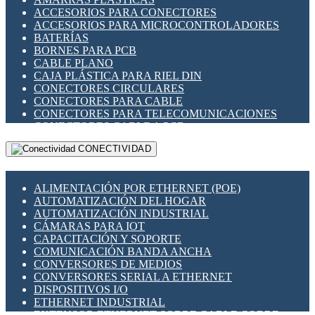
ENCHUFES INDUSTRIALES
ACCESORIOS PARA CONECTORES
INDICADORES PARA PANEL
ACCESORIOS PARA MICROCONTROLADORES
INTERFACES DE RELÉ
BATERÍAS
INTERRUPTORES FIN DE CARRERA
BORNES PARA PCB
LLAVES CONMUTADORAS
CABLE PLANO
MEDIDORES DE ENERGÍA Y TC'S DE CORRIENTE
CAJA PLÁSTICA PARA RIEL DIN
MOTORES PASO A PASO
CONECTORES CIRCULARES
PANTALLAS HMI
CONECTORES PARA CABLE
PLC -CONTROLADORES LÓGICO PROGRAMABLES
CONECTORES PARA TELECOMUNICACIONES
PROGRAMADORES DE HORARIO
CONECTORES CABLE A PCB
PROTECCIÓN ELÉCTRICA
CONECTORES PCB A CABLE
RELÉS DE PROTECCIÓN
CONECTIVIDAD
DIP SWITCHES
SENSORES CAPACITIVOS
DISPLAYS 7 SEGMENTOS
SENSORES DE POSICIÓN LINEAL
FUSIBLES Y PORTAFUSIBLES
SENSORES FOTOELÉCTRICOS
ALIMENTACIÓN POR ETHERNET (POE)
HERRAMIENTAS VARIAS
SENSORES INDUCTIVOS
AUTOMATIZACIÓN DEL HOGAR
ILUMINACIÓN LED
TEMPORIZADORES
AUTOMATIZACIÓN INDUSTRIAL
INTERRUPTORES REED
VARIACS
CÁMARAS PARA IOT
INTERFACES DE RELÉ
VARIADORES DE FRECUENCIA [VDF]
CAPACITACIÓN Y SOPORTE
OTROS RELÉS
SECCIONADORES - INTERRUPTORES
COMUNICACIÓN BANDA ANCHA
PROTECCIÓN TÉRMICA
MAQUINARIA
CONVERSORES DE MEDIOS
RELÉS AUTOMOTRICES
CONVERSORES SERIAL A ETHERNET
RELÉS DE SEÑAL
DISPOSITIVOS I/O
RELÉS DE ESTADO SÓLIDO SSR
ETHERNET INDUSTRIAL
RELÉS INDUSTRIALES
EXTENSOR ETHERNET SOBRE CABLE COBRE