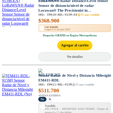
LoRaWAN® Radar Distance/Level Sensor
Sensor de distancia/nivel de radar
Lorawan® The Precisionist in
SKU:
EM410-RDL-915M-EA
Measurement El precisionista en la
#2 mas vendido
$
368.900
medición EM410-RDL EM410-RDL
2 en transito
Llegan el 22 de julio 2026
Despacho
GRATIS
en Region Metropolitana
Agregar al carrito
Ver detalles
Sensor Radar de Nivel y Distancia Milesight
EM411-RDL
SKU:
EM411-RDL-915M
#3 mas vendido
$
511.700
ANTENA EXTERNA
No
Si
A pedido
SIN STOCK - IMPORTADO BAJO PEDIDO. Tiempo de
entrega 8 a 12 días hábiles.