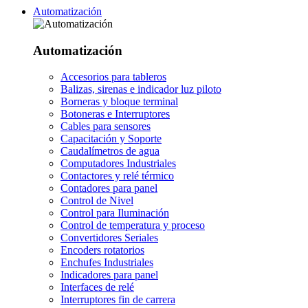
Automatización
Automatización
Accesorios para tableros
Balizas, sirenas e indicador luz piloto
Borneras y bloque terminal
Botoneras e Interruptores
Cables para sensores
Capacitación y Soporte
Caudalímetros de agua
Computadores Industriales
Contactores y relé térmico
Contadores para panel
Control de Nivel
Control para Iluminación
Control de temperatura y proceso
Convertidores Seriales
Encoders rotatorios
Enchufes Industriales
Indicadores para panel
Interfaces de relé
Interruptores fin de carrera