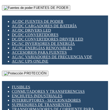
RELÉS INTELIGENTES WIFI
GATEWAY LORAWAN
RELÉS MINIATURA DE POTENCIA
FUENTES DE PODER
GESTIÓN DE REDES
SENSORES MAGNÉTICOS
INFRAESTRUCTURA ETHERCAT
SOPORTE PARA CIRCUITO IMPRESO
PERIFÉRICOS DE RED
SOQUETES PARA RELÉ
AC/DC FUENTES DE PODER
PLACAS MODULARES IOT
SWITCH Y MICROSWITCH
AC/DC CARGADORES DE BATERÍA
SWITCHES Y REDES WIFI
TARJETAS PI
AC/DC DRIVERS LED
SOLUCIONES IOT
UNIÓN Y DERIVACIÓN DE CABLE
DC/DC CONVERTIDORES
SOLUCIONES LORAWAN
DC/DC CONVERTIDORES DRIVER LED
SOLUCIONES RED CELULAR
DC/AC INVERSORES DE ENERGÍA
SEGURIDAD PARA REDES
AC/AC ENERGÍAS RENOVABLES
SWITCHES LAN
ACCESORIOS PARA FUENTES
TELEFONÍA IP (VOIP)
AC/AC VARIADORES DE FRECUENCIA VDF
VIGILANCIA IP (CCTV)
AC/AC UPS ONLINE
MESHTASTIC
PROTECCIÓN
FUSIBLES
CONMUTADORES Y TRANSFERENCIAS
ENCHUFES INDUSTRIALES
INTERRUPTORES - SECCIONADORES
SUPRESORES DE TRANSIENTES
TRANSFORMADORES DE CORRIENTE PARA