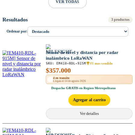
VER TODAS
Resultados
3 productos
Ordenar por:
Sensor de nivel y distancia por radar
inalámbrico LoRaWAN
SKU:
EM410-RDL-915M
#1 mas vendido
$
357.000
4 en transito
Llegan el 14 de agosto 2026
Despacho
GRATIS
en Region Metropolitana
Agregar al carrito
Ver detalles