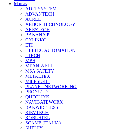
Marcas
ADELSYSTEM
ADVANTECH
ACREL
ARBOR TECHNOLOGY
ARESTECH
BANANA PI
CNLINKO
ETI
HELTEC AUTOMATION
LTECH
MBS
MEAN WELL
MSA SAFETY
METALTEX
MILESIGHT
PLANET NETWORKING
PRONUTEC
QUECLINK
NAVIGATEWORX
RAKWIRELESS
RIEVTECH
ROBUSTEL
SCAME (ITALIA)
SHELLY