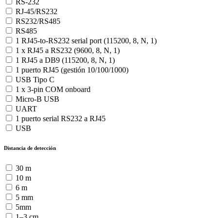
RS-232
RJ-45/RS232
RS232/RS485
RS485
1 RJ45-to-RS232 serial port (115200, 8, N, 1)
1 x RJ45 a RS232 (9600, 8, N, 1)
1 RJ45 a DB9 (115200, 8, N, 1)
1 puerto RJ45 (gestión 10/100/1000)
USB Tipo C
1 x 3-pin COM onboard
Micro-B USB
UART
1 puerto serial RS232 a RJ45
USB
Distancia de detección
30 m
10 m
6 m
5 mm
5mm
1–3 cm