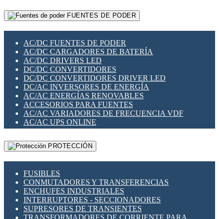
RELÉS INTELIGENTES WIFI
GATEWAY LORAWAN
RELÉS MINIATURA DE POTENCIA
FUENTES DE PODER
GESTIÓN DE REDES
SENSORES MAGNÉTICOS
INFRAESTRUCTURA ETHERCAT
SOPORTE PARA CIRCUITO IMPRESO
PERIFÉRICOS DE RED
SOQUETES PARA RELÉ
AC/DC FUENTES DE PODER
PLACAS MODULARES IOT
SWITCH Y MICROSWITCH
AC/DC CARGADORES DE BATERÍA
SWITCHES Y REDES WIFI
TARJETAS PI
AC/DC DRIVERS LED
SOLUCIONES IOT
UNIÓN Y DERIVACIÓN DE CABLE
DC/DC CONVERTIDORES
SOLUCIONES LORAWAN
DC/DC CONVERTIDORES DRIVER LED
SOLUCIONES RED CELULAR
DC/AC INVERSORES DE ENERGÍA
SEGURIDAD PARA REDES
AC/AC ENERGÍAS RENOVABLES
SWITCHES LAN
ACCESORIOS PARA FUENTES
TELEFONÍA IP (VOIP)
AC/AC VARIADORES DE FRECUENCIA VDF
VIGILANCIA IP (CCTV)
AC/AC UPS ONLINE
MESHTASTIC
PROTECCIÓN
FUSIBLES
CONMUTADORES Y TRANSFERENCIAS
ENCHUFES INDUSTRIALES
INTERRUPTORES - SECCIONADORES
SUPRESORES DE TRANSIENTES
TRANSFORMADORES DE CORRIENTE PARA