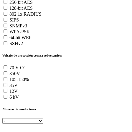
256-bit AES
128-bit AES
802.1x RADIUS
SIPS
SNMPv3
WPA-PSK
64-bit WEP
SSHv2
Voltaje de protección contra sobretensión
70 V CC
350V
105-150%
35V
12V
6 kV
Número de conductores