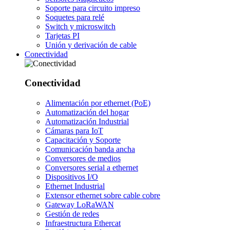
Soporte para circuito impreso
Soquetes para relé
Switch y microswitch
Tarjetas PI
Unión y derivación de cable
Conectividad
Conectividad
Alimentación por ethernet (PoE)
Automatización del hogar
Automatización Industrial
Cámaras para IoT
Capacitación y Soporte
Comunicación banda ancha
Conversores de medios
Conversores serial a ethernet
Dispositivos I/O
Ethernet Industrial
Extensor ethernet sobre cable cobre
Gateway LoRaWAN
Gestión de redes
Infraestructura Ethercat