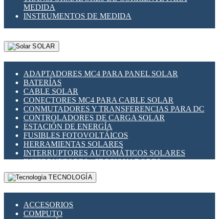
MEDIDA
INSTRUMENTOS DE MEDIDA
SOLAR
ADAPTADORES MC4 PARA PANEL SOLAR
BATERÍAS
CABLE SOLAR
CONECTORES MC4 PARA CABLE SOLAR
CONMUTADORES Y TRANSFERENCIAS PARA DC
CONTROLADORES DE CARGA SOLAR
ESTACIÓN DE ENERGÍA
FUSIBLES FOTOVOLTÁICOS
HERRAMIENTAS SOLARES
INTERRUPTORES AUTOMÁTICOS SOLARES
INTERRUPTORES - SECCIONADORES
FOTOVOLTÁICOS
TECNOLOGÍA
MONTAJE PANEL SOLAR
PORTA FUSIBLES Y SECCIONADORES
FOTOVOLTAICOS
ACCESORIOS
SUPRESOR DE TRANSIENTES SPDS PARA
COMPUTO
APLICACIONES FOTOVOLTAICAS