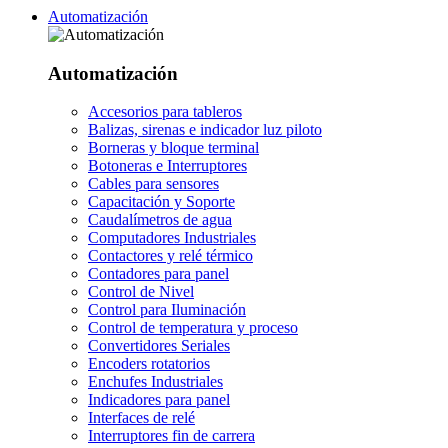
Automatización
Automatización
Accesorios para tableros
Balizas, sirenas e indicador luz piloto
Borneras y bloque terminal
Botoneras e Interruptores
Cables para sensores
Capacitación y Soporte
Caudalímetros de agua
Computadores Industriales
Contactores y relé térmico
Contadores para panel
Control de Nivel
Control para Iluminación
Control de temperatura y proceso
Convertidores Seriales
Encoders rotatorios
Enchufes Industriales
Indicadores para panel
Interfaces de relé
Interruptores fin de carrera