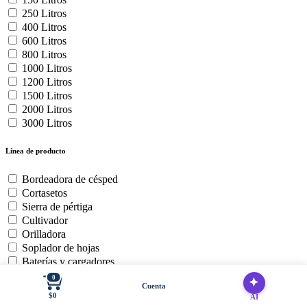
250 Litros
400 Litros
600 Litros
800 Litros
1000 Litros
1200 Litros
1500 Litros
2000 Litros
3000 Litros
Línea de producto
Bordeadora de césped
Cortasetos
Sierra de pértiga
Cultivador
Orilladora
Soplador de hojas
Baterías y cargadores
Cortadora de Cesped Zero
0
Cuenta
Motosierra
$0
AI