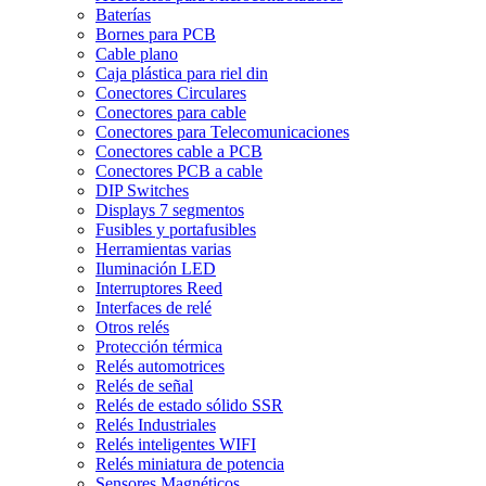
Baterías
Bornes para PCB
Cable plano
Caja plástica para riel din
Conectores Circulares
Conectores para cable
Conectores para Telecomunicaciones
Conectores cable a PCB
Conectores PCB a cable
DIP Switches
Displays 7 segmentos
Fusibles y portafusibles
Herramientas varias
Iluminación LED
Interruptores Reed
Interfaces de relé
Otros relés
Protección térmica
Relés automotrices
Relés de señal
Relés de estado sólido SSR
Relés Industriales
Relés inteligentes WIFI
Relés miniatura de potencia
Sensores Magnéticos