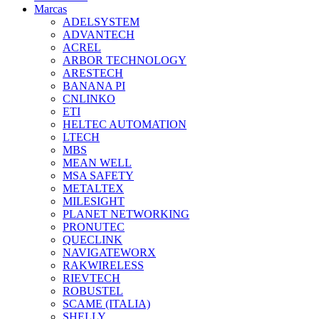
Marcas
ADELSYSTEM
ADVANTECH
ACREL
ARBOR TECHNOLOGY
ARESTECH
BANANA PI
CNLINKO
ETI
HELTEC AUTOMATION
LTECH
MBS
MEAN WELL
MSA SAFETY
METALTEX
MILESIGHT
PLANET NETWORKING
PRONUTEC
QUECLINK
NAVIGATEWORX
RAKWIRELESS
RIEVTECH
ROBUSTEL
SCAME (ITALIA)
SHELLY