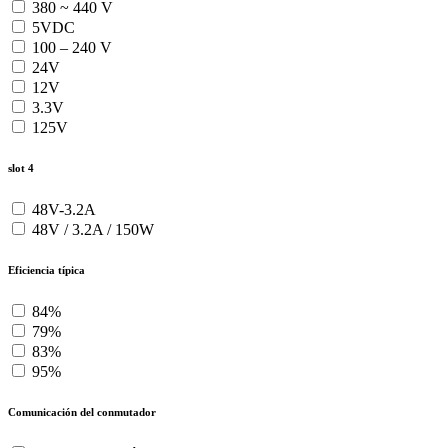
380 ~ 440 V
5VDC
100 – 240 V
24V
12V
3.3V
125V
slot 4
48V-3.2A
48V / 3.2A / 150W
Eficiencia típica
84%
79%
83%
95%
Comunicación del conmutador