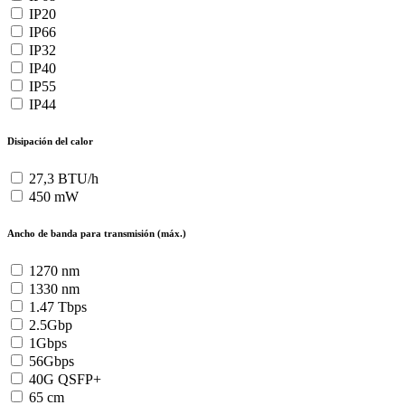
IP20
IP66
IP32
IP40
IP55
IP44
Disipación del calor
27,3 BTU/h
450 mW
Ancho de banda para transmisión (máx.)
1270 nm
1330 nm
1.47 Tbps
2.5Gbp
1Gbps
56Gbps
40G QSFP+
65 cm