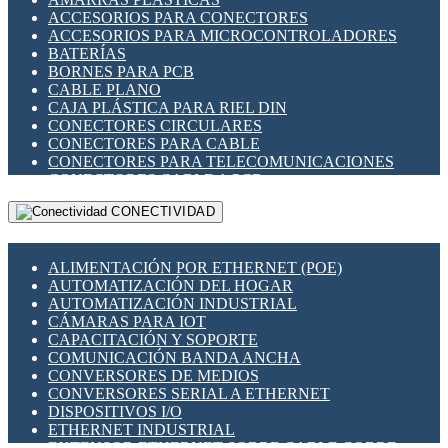
ENCHUFES INDUSTRIALES
ACCESORIOS PARA CONECTORES
INDICADORES PARA PANEL
ACCESORIOS PARA MICROCONTROLADORES
INTERFACES DE RELÉ
BATERÍAS
INTERRUPTORES FIN DE CARRERA
BORNES PARA PCB
LLAVES CONMUTADORAS
CABLE PLANO
MEDIDORES DE ENERGÍA Y TC'S DE CORRIENTE
CAJA PLÁSTICA PARA RIEL DIN
MOTORES PASO A PASO
CONECTORES CIRCULARES
PANTALLAS HMI
CONECTORES PARA CABLE
PLC -CONTROLADORES LÓGICO PROGRAMABLES
CONECTORES PARA TELECOMUNICACIONES
PROGRAMADORES DE HORARIO
CONECTORES CABLE A PCB
PROTECCIÓN ELÉCTRICA
CONECTORES PCB A CABLE
RELÉS DE PROTECCIÓN
CONECTIVIDAD
DIP SWITCHES
SENSORES CAPACITIVOS
DISPLAYS 7 SEGMENTOS
SENSORES DE POSICIÓN LINEAL
FUSIBLES Y PORTAFUSIBLES
SENSORES FOTOELÉCTRICOS
ALIMENTACIÓN POR ETHERNET (POE)
HERRAMIENTAS VARIAS
SENSORES INDUCTIVOS
AUTOMATIZACIÓN DEL HOGAR
ILUMINACIÓN LED
TEMPORIZADORES
AUTOMATIZACIÓN INDUSTRIAL
INTERRUPTORES REED
VARIACS
CÁMARAS PARA IOT
INTERFACES DE RELÉ
VARIADORES DE FRECUENCIA [VDF]
CAPACITACIÓN Y SOPORTE
OTROS RELÉS
SECCIONADORES - INTERRUPTORES
COMUNICACIÓN BANDA ANCHA
PROTECCIÓN TÉRMICA
MAQUINARIA
CONVERSORES DE MEDIOS
RELÉS AUTOMOTRICES
CONVERSORES SERIAL A ETHERNET
RELÉS DE SEÑAL
DISPOSITIVOS I/O
RELÉS DE ESTADO SÓLIDO SSR
ETHERNET INDUSTRIAL
RELÉS INDUSTRIALES
EXTENSOR ETHERNET SOBRE CABLE COBRE