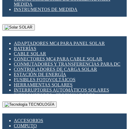
MEDIDA
INSTRUMENTOS DE MEDIDA
SOLAR
ADAPTADORES MC4 PARA PANEL SOLAR
BATERÍAS
CABLE SOLAR
CONECTORES MC4 PARA CABLE SOLAR
CONMUTADORES Y TRANSFERENCIAS PARA DC
CONTROLADORES DE CARGA SOLAR
ESTACIÓN DE ENERGÍA
FUSIBLES FOTOVOLTÁICOS
HERRAMIENTAS SOLARES
INTERRUPTORES AUTOMÁTICOS SOLARES
INTERRUPTORES - SECCIONADORES
FOTOVOLTÁICOS
TECNOLOGÍA
MONTAJE PANEL SOLAR
PORTA FUSIBLES Y SECCIONADORES
FOTOVOLTAICOS
ACCESORIOS
SUPRESOR DE TRANSIENTES SPDS PARA
COMPUTO
APLICACIONES FOTOVOLTAICAS