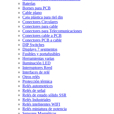
Baterías
Bornes para PCB
Cable plano
Caja plástica para riel din
Conectores Circulares
Conectores para cable
Conectores para Telecomunicaciones
Conectores cable a PCB
Conectores PCB a cable
DIP Switches
Displays 7 segmentos
Fusibles y portafusibles
Herramientas varias
Iluminación LED
Interruptores Reed
Interfaces de relé
Otros relés
Protección térmica
Relés automotrices
Relés de señal
Relés de estado sólido SSR
Relés Industriales
Relés inteligentes WIFI
Relés miniatura de potencia
Sensores Magnéticos