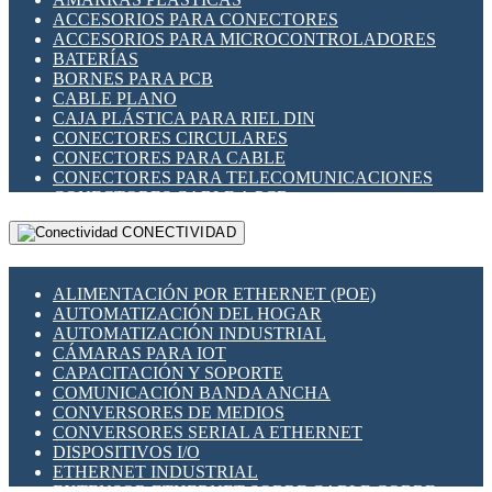
ENCHUFES INDUSTRIALES
ACCESORIOS PARA CONECTORES
INDICADORES PARA PANEL
ACCESORIOS PARA MICROCONTROLADORES
INTERFACES DE RELÉ
BATERÍAS
INTERRUPTORES FIN DE CARRERA
BORNES PARA PCB
LLAVES CONMUTADORAS
CABLE PLANO
MEDIDORES DE ENERGÍA Y TC'S DE CORRIENTE
CAJA PLÁSTICA PARA RIEL DIN
MOTORES PASO A PASO
CONECTORES CIRCULARES
PANTALLAS HMI
CONECTORES PARA CABLE
PLC -CONTROLADORES LÓGICO PROGRAMABLES
CONECTORES PARA TELECOMUNICACIONES
PROGRAMADORES DE HORARIO
CONECTORES CABLE A PCB
PROTECCIÓN ELÉCTRICA
CONECTORES PCB A CABLE
RELÉS DE PROTECCIÓN
CONECTIVIDAD
DIP SWITCHES
SENSORES CAPACITIVOS
DISPLAYS 7 SEGMENTOS
SENSORES DE POSICIÓN LINEAL
FUSIBLES Y PORTAFUSIBLES
SENSORES FOTOELÉCTRICOS
ALIMENTACIÓN POR ETHERNET (POE)
HERRAMIENTAS VARIAS
SENSORES INDUCTIVOS
AUTOMATIZACIÓN DEL HOGAR
ILUMINACIÓN LED
TEMPORIZADORES
AUTOMATIZACIÓN INDUSTRIAL
INTERRUPTORES REED
VARIACS
CÁMARAS PARA IOT
INTERFACES DE RELÉ
VARIADORES DE FRECUENCIA [VDF]
CAPACITACIÓN Y SOPORTE
OTROS RELÉS
SECCIONADORES - INTERRUPTORES
COMUNICACIÓN BANDA ANCHA
PROTECCIÓN TÉRMICA
MAQUINARIA
CONVERSORES DE MEDIOS
RELÉS AUTOMOTRICES
CONVERSORES SERIAL A ETHERNET
RELÉS DE SEÑAL
DISPOSITIVOS I/O
RELÉS DE ESTADO SÓLIDO SSR
ETHERNET INDUSTRIAL
RELÉS INDUSTRIALES
EXTENSOR ETHERNET SOBRE CABLE COBRE