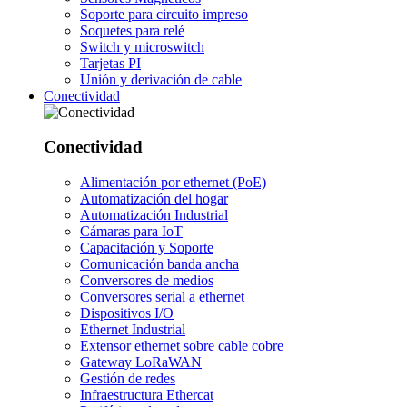
Soporte para circuito impreso
Soquetes para relé
Switch y microswitch
Tarjetas PI
Unión y derivación de cable
Conectividad
Conectividad
Alimentación por ethernet (PoE)
Automatización del hogar
Automatización Industrial
Cámaras para IoT
Capacitación y Soporte
Comunicación banda ancha
Conversores de medios
Conversores serial a ethernet
Dispositivos I/O
Ethernet Industrial
Extensor ethernet sobre cable cobre
Gateway LoRaWAN
Gestión de redes
Infraestructura Ethercat