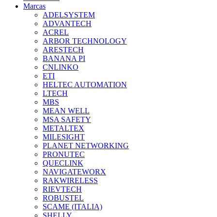
Marcas
ADELSYSTEM
ADVANTECH
ACREL
ARBOR TECHNOLOGY
ARESTECH
BANANA PI
CNLINKO
ETI
HELTEC AUTOMATION
LTECH
MBS
MEAN WELL
MSA SAFETY
METALTEX
MILESIGHT
PLANET NETWORKING
PRONUTEC
QUECLINK
NAVIGATEWORX
RAKWIRELESS
RIEVTECH
ROBUSTEL
SCAME (ITALIA)
SHELLY