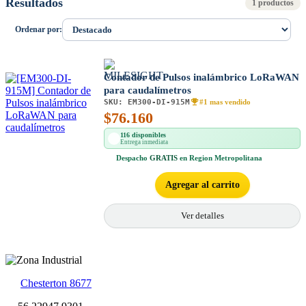
Resultados
1 productos
Ordenar por:
Contador de Pulsos inalámbrico LoRaWAN
para caudalímetros
SKU:
EM300-DI-915M
#1 mas vendido
$
76.160
116 disponibles
Entrega inmediata
Despacho
GRATIS
en Region Metropolitana
Agregar al carrito
Ver detalles
Chesterton 8677