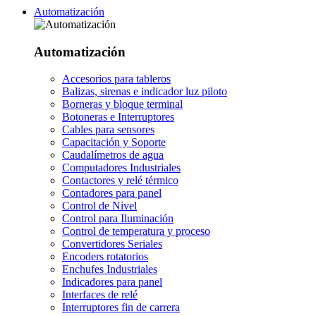
Automatización
Automatización
Accesorios para tableros
Balizas, sirenas e indicador luz piloto
Borneras y bloque terminal
Botoneras e Interruptores
Cables para sensores
Capacitación y Soporte
Caudalímetros de agua
Computadores Industriales
Contactores y relé térmico
Contadores para panel
Control de Nivel
Control para Iluminación
Control de temperatura y proceso
Convertidores Seriales
Encoders rotatorios
Enchufes Industriales
Indicadores para panel
Interfaces de relé
Interruptores fin de carrera