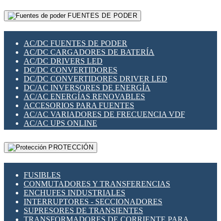
RELÉS INTELIGENTES WIFI
GATEWAY LORAWAN
RELÉS MINIATURA DE POTENCIA
FUENTES DE PODER
GESTIÓN DE REDES
SENSORES MAGNÉTICOS
INFRAESTRUCTURA ETHERCAT
SOPORTE PARA CIRCUITO IMPRESO
PERIFÉRICOS DE RED
SOQUETES PARA RELÉ
AC/DC FUENTES DE PODER
PLACAS MODULARES IOT
SWITCH Y MICROSWITCH
AC/DC CARGADORES DE BATERÍA
SWITCHES Y REDES WIFI
TARJETAS PI
AC/DC DRIVERS LED
SOLUCIONES IOT
UNIÓN Y DERIVACIÓN DE CABLE
DC/DC CONVERTIDORES
SOLUCIONES LORAWAN
DC/DC CONVERTIDORES DRIVER LED
SOLUCIONES RED CELULAR
DC/AC INVERSORES DE ENERGÍA
SEGURIDAD PARA REDES
AC/AC ENERGÍAS RENOVABLES
SWITCHES LAN
ACCESORIOS PARA FUENTES
TELEFONÍA IP (VOIP)
AC/AC VARIADORES DE FRECUENCIA VDF
VIGILANCIA IP (CCTV)
AC/AC UPS ONLINE
MESHTASTIC
PROTECCIÓN
FUSIBLES
CONMUTADORES Y TRANSFERENCIAS
ENCHUFES INDUSTRIALES
INTERRUPTORES - SECCIONADORES
SUPRESORES DE TRANSIENTES
TRANSFORMADORES DE CORRIENTE PARA