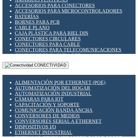
ENCHUFES INDUSTRIALES
ACCESORIOS PARA CONECTORES
INDICADORES PARA PANEL
ACCESORIOS PARA MICROCONTROLADORES
INTERFACES DE RELÉ
BATERÍAS
INTERRUPTORES FIN DE CARRERA
BORNES PARA PCB
LLAVES CONMUTADORAS
CABLE PLANO
MEDIDORES DE ENERGÍA Y TC'S DE CORRIENTE
CAJA PLÁSTICA PARA RIEL DIN
MOTORES PASO A PASO
CONECTORES CIRCULARES
PANTALLAS HMI
CONECTORES PARA CABLE
PLC -CONTROLADORES LÓGICO PROGRAMABLES
CONECTORES PARA TELECOMUNICACIONES
PROGRAMADORES DE HORARIO
CONECTORES CABLE A PCB
PROTECCIÓN ELÉCTRICA
CONECTORES PCB A CABLE
RELÉS DE PROTECCIÓN
CONECTIVIDAD
DIP SWITCHES
SENSORES CAPACITIVOS
DISPLAYS 7 SEGMENTOS
SENSORES DE POSICIÓN LINEAL
FUSIBLES Y PORTAFUSIBLES
SENSORES FOTOELÉCTRICOS
ALIMENTACIÓN POR ETHERNET (POE)
HERRAMIENTAS VARIAS
SENSORES INDUCTIVOS
AUTOMATIZACIÓN DEL HOGAR
ILUMINACIÓN LED
TEMPORIZADORES
AUTOMATIZACIÓN INDUSTRIAL
INTERRUPTORES REED
VARIACS
CÁMARAS PARA IOT
INTERFACES DE RELÉ
VARIADORES DE FRECUENCIA [VDF]
CAPACITACIÓN Y SOPORTE
OTROS RELÉS
SECCIONADORES - INTERRUPTORES
COMUNICACIÓN BANDA ANCHA
PROTECCIÓN TÉRMICA
MAQUINARIA
CONVERSORES DE MEDIOS
RELÉS AUTOMOTRICES
CONVERSORES SERIAL A ETHERNET
RELÉS DE SEÑAL
DISPOSITIVOS I/O
RELÉS DE ESTADO SÓLIDO SSR
ETHERNET INDUSTRIAL
RELÉS INDUSTRIALES
EXTENSOR ETHERNET SOBRE CABLE COBRE