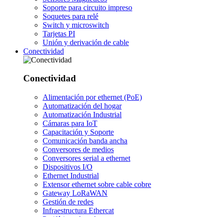
Soporte para circuito impreso
Soquetes para relé
Switch y microswitch
Tarjetas PI
Unión y derivación de cable
Conectividad
Conectividad
Alimentación por ethernet (PoE)
Automatización del hogar
Automatización Industrial
Cámaras para IoT
Capacitación y Soporte
Comunicación banda ancha
Conversores de medios
Conversores serial a ethernet
Dispositivos I/O
Ethernet Industrial
Extensor ethernet sobre cable cobre
Gateway LoRaWAN
Gestión de redes
Infraestructura Ethercat