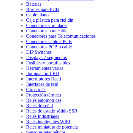
Baterías
Bornes para PCB
Cable plano
Caja plástica para riel din
Conectores Circulares
Conectores para cable
Conectores para Telecomunicaciones
Conectores cable a PCB
Conectores PCB a cable
DIP Switches
Displays 7 segmentos
Fusibles y portafusibles
Herramientas varias
Iluminación LED
Interruptores Reed
Interfaces de relé
Otros relés
Protección térmica
Relés automotrices
Relés de señal
Relés de estado sólido SSR
Relés Industriales
Relés inteligentes WIFI
Relés miniatura de potencia
Sensores Magnéticos