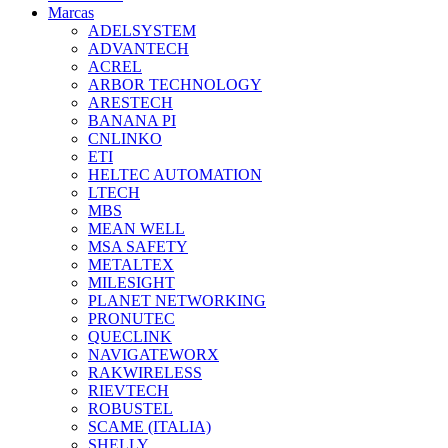
Marcas
ADELSYSTEM
ADVANTECH
ACREL
ARBOR TECHNOLOGY
ARESTECH
BANANA PI
CNLINKO
ETI
HELTEC AUTOMATION
LTECH
MBS
MEAN WELL
MSA SAFETY
METALTEX
MILESIGHT
PLANET NETWORKING
PRONUTEC
QUECLINK
NAVIGATEWORX
RAKWIRELESS
RIEVTECH
ROBUSTEL
SCAME (ITALIA)
SHELLY