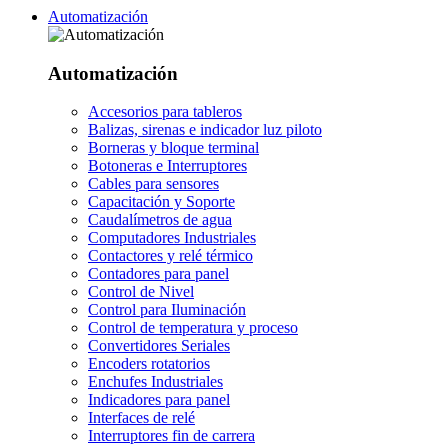
Automatización
Automatización
Accesorios para tableros
Balizas, sirenas e indicador luz piloto
Borneras y bloque terminal
Botoneras e Interruptores
Cables para sensores
Capacitación y Soporte
Caudalímetros de agua
Computadores Industriales
Contactores y relé térmico
Contadores para panel
Control de Nivel
Control para Iluminación
Control de temperatura y proceso
Convertidores Seriales
Encoders rotatorios
Enchufes Industriales
Indicadores para panel
Interfaces de relé
Interruptores fin de carrera