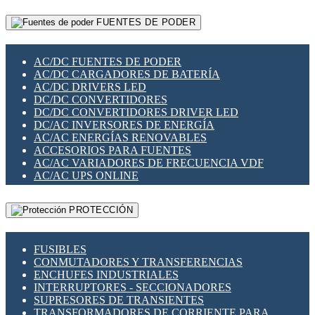
RELÉS INTELIGENTES WIFI
GATEWAY LORAWAN
RELÉS MINIATURA DE POTENCIA
FUENTES DE PODER
GESTIÓN DE REDES
SENSORES MAGNÉTICOS
INFRAESTRUCTURA ETHERCAT
SOPORTE PARA CIRCUITO IMPRESO
PERIFÉRICOS DE RED
SOQUETES PARA RELÉ
AC/DC FUENTES DE PODER
PLACAS MODULARES IOT
SWITCH Y MICROSWITCH
AC/DC CARGADORES DE BATERÍA
SWITCHES Y REDES WIFI
TARJETAS PI
AC/DC DRIVERS LED
SOLUCIONES IOT
UNIÓN Y DERIVACIÓN DE CABLE
DC/DC CONVERTIDORES
SOLUCIONES LORAWAN
DC/DC CONVERTIDORES DRIVER LED
SOLUCIONES RED CELULAR
DC/AC INVERSORES DE ENERGÍA
SEGURIDAD PARA REDES
AC/AC ENERGÍAS RENOVABLES
SWITCHES LAN
ACCESORIOS PARA FUENTES
TELEFONÍA IP (VOIP)
AC/AC VARIADORES DE FRECUENCIA VDF
VIGILANCIA IP (CCTV)
AC/AC UPS ONLINE
MESHTASTIC
PROTECCIÓN
FUSIBLES
CONMUTADORES Y TRANSFERENCIAS
ENCHUFES INDUSTRIALES
INTERRUPTORES - SECCIONADORES
SUPRESORES DE TRANSIENTES
TRANSFORMADORES DE CORRIENTE PARA