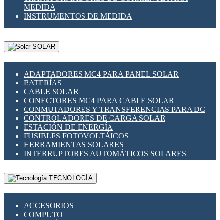
MEDIDA
INSTRUMENTOS DE MEDIDA
SOLAR
ADAPTADORES MC4 PARA PANEL SOLAR
BATERÍAS
CABLE SOLAR
CONECTORES MC4 PARA CABLE SOLAR
CONMUTADORES Y TRANSFERENCIAS PARA DC
CONTROLADORES DE CARGA SOLAR
ESTACIÓN DE ENERGÍA
FUSIBLES FOTOVOLTÁICOS
HERRAMIENTAS SOLARES
INTERRUPTORES AUTOMÁTICOS SOLARES
INTERRUPTORES - SECCIONADORES
FOTOVOLTÁICOS
TECNOLOGÍA
MONTAJE PANEL SOLAR
PORTA FUSIBLES Y SECCIONADORES
FOTOVOLTAICOS
ACCESORIOS
SUPRESOR DE TRANSIENTES SPDS PARA
COMPUTO
APLICACIONES FOTOVOLTAICAS