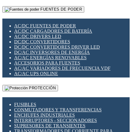
RELÉS INTELIGENTES WIFI
GATEWAY LORAWAN
RELÉS MINIATURA DE POTENCIA
FUENTES DE PODER
GESTIÓN DE REDES
SENSORES MAGNÉTICOS
INFRAESTRUCTURA ETHERCAT
SOPORTE PARA CIRCUITO IMPRESO
PERIFÉRICOS DE RED
SOQUETES PARA RELÉ
AC/DC FUENTES DE PODER
PLACAS MODULARES IOT
SWITCH Y MICROSWITCH
AC/DC CARGADORES DE BATERÍA
SWITCHES Y REDES WIFI
TARJETAS PI
AC/DC DRIVERS LED
SOLUCIONES IOT
UNIÓN Y DERIVACIÓN DE CABLE
DC/DC CONVERTIDORES
SOLUCIONES LORAWAN
DC/DC CONVERTIDORES DRIVER LED
SOLUCIONES RED CELULAR
DC/AC INVERSORES DE ENERGÍA
SEGURIDAD PARA REDES
AC/AC ENERGÍAS RENOVABLES
SWITCHES LAN
ACCESORIOS PARA FUENTES
TELEFONÍA IP (VOIP)
AC/AC VARIADORES DE FRECUENCIA VDF
VIGILANCIA IP (CCTV)
AC/AC UPS ONLINE
MESHTASTIC
PROTECCIÓN
FUSIBLES
CONMUTADORES Y TRANSFERENCIAS
ENCHUFES INDUSTRIALES
INTERRUPTORES - SECCIONADORES
SUPRESORES DE TRANSIENTES
TRANSFORMADORES DE CORRIENTE PARA