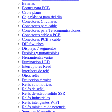
Baterías
Bornes para PCB
Cable plano
Caja plástica para riel din
Conectores Circulares
Conectores para cable
Conectores para Telecomunicaciones
Conectores cable a PCB
Conectores PCB a cable
DIP Switches
Displays 7 segmentos
Fusibles y portafusibles
Herramientas varias
Iluminación LED
Interruptores Reed
Interfaces de relé
Otros relés
Protección térmica
Relés automotrices
Relés de señal
Relés de estado sólido SSR
Relés Industriales
Relés inteligentes WIFI
Relés miniatura de potencia
Sensores Magnéticos