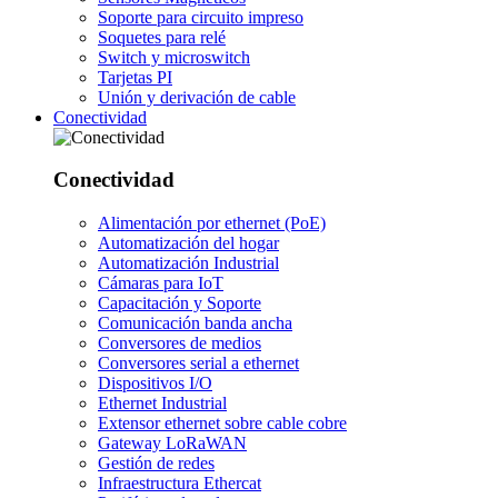
Soporte para circuito impreso
Soquetes para relé
Switch y microswitch
Tarjetas PI
Unión y derivación de cable
Conectividad
Conectividad
Alimentación por ethernet (PoE)
Automatización del hogar
Automatización Industrial
Cámaras para IoT
Capacitación y Soporte
Comunicación banda ancha
Conversores de medios
Conversores serial a ethernet
Dispositivos I/O
Ethernet Industrial
Extensor ethernet sobre cable cobre
Gateway LoRaWAN
Gestión de redes
Infraestructura Ethercat