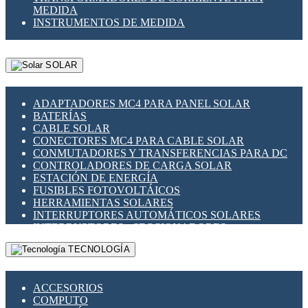
MEDIDA
INSTRUMENTOS DE MEDIDA
SOLAR
ADAPTADORES MC4 PARA PANEL SOLAR
BATERÍAS
CABLE SOLAR
CONECTORES MC4 PARA CABLE SOLAR
CONMUTADORES Y TRANSFERENCIAS PARA DC
CONTROLADORES DE CARGA SOLAR
ESTACIÓN DE ENERGÍA
FUSIBLES FOTOVOLTÁICOS
HERRAMIENTAS SOLARES
INTERRUPTORES AUTOMÁTICOS SOLARES
INTERRUPTORES - SECCIONADORES
FOTOVOLTÁICOS
TECNOLOGÍA
MONTAJE PANEL SOLAR
PORTA FUSIBLES Y SECCIONADORES
FOTOVOLTAICOS
ACCESORIOS
SUPRESOR DE TRANSIENTES SPDS PARA
COMPUTO
APLICACIONES FOTOVOLTAICAS