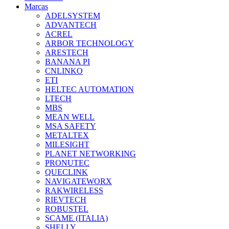
Marcas
ADELSYSTEM
ADVANTECH
ACREL
ARBOR TECHNOLOGY
ARESTECH
BANANA PI
CNLINKO
ETI
HELTEC AUTOMATION
LTECH
MBS
MEAN WELL
MSA SAFETY
METALTEX
MILESIGHT
PLANET NETWORKING
PRONUTEC
QUECLINK
NAVIGATEWORX
RAKWIRELESS
RIEVTECH
ROBUSTEL
SCAME (ITALIA)
SHELLY