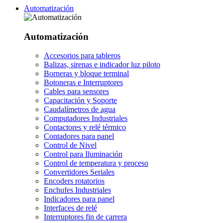
Automatización
Automatización
Accesorios para tableros
Balizas, sirenas e indicador luz piloto
Borneras y bloque terminal
Botoneras e Interruptores
Cables para sensores
Capacitación y Soporte
Caudalímetros de agua
Computadores Industriales
Contactores y relé térmico
Contadores para panel
Control de Nivel
Control para Iluminación
Control de temperatura y proceso
Convertidores Seriales
Encoders rotatorios
Enchufes Industriales
Indicadores para panel
Interfaces de relé
Interruptores fin de carrera