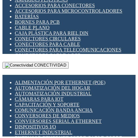
ENCHUFES INDUSTRIALES
ACCESORIOS PARA CONECTORES
INDICADORES PARA PANEL
ACCESORIOS PARA MICROCONTROLADORES
INTERFACES DE RELÉ
BATERÍAS
INTERRUPTORES FIN DE CARRERA
BORNES PARA PCB
LLAVES CONMUTADORAS
CABLE PLANO
MEDIDORES DE ENERGÍA Y TC'S DE CORRIENTE
CAJA PLÁSTICA PARA RIEL DIN
MOTORES PASO A PASO
CONECTORES CIRCULARES
PANTALLAS HMI
CONECTORES PARA CABLE
PLC -CONTROLADORES LÓGICO PROGRAMABLES
CONECTORES PARA TELECOMUNICACIONES
PROGRAMADORES DE HORARIO
CONECTORES CABLE A PCB
PROTECCIÓN ELÉCTRICA
CONECTORES PCB A CABLE
RELÉS DE PROTECCIÓN
CONECTIVIDAD
DIP SWITCHES
SENSORES CAPACITIVOS
DISPLAYS 7 SEGMENTOS
SENSORES DE POSICIÓN LINEAL
FUSIBLES Y PORTAFUSIBLES
SENSORES FOTOELÉCTRICOS
ALIMENTACIÓN POR ETHERNET (POE)
HERRAMIENTAS VARIAS
SENSORES INDUCTIVOS
AUTOMATIZACIÓN DEL HOGAR
ILUMINACIÓN LED
TEMPORIZADORES
AUTOMATIZACIÓN INDUSTRIAL
INTERRUPTORES REED
VARIACS
CÁMARAS PARA IOT
INTERFACES DE RELÉ
VARIADORES DE FRECUENCIA [VDF]
CAPACITACIÓN Y SOPORTE
OTROS RELÉS
SECCIONADORES - INTERRUPTORES
COMUNICACIÓN BANDA ANCHA
PROTECCIÓN TÉRMICA
MAQUINARIA
CONVERSORES DE MEDIOS
RELÉS AUTOMOTRICES
CONVERSORES SERIAL A ETHERNET
RELÉS DE SEÑAL
DISPOSITIVOS I/O
RELÉS DE ESTADO SÓLIDO SSR
ETHERNET INDUSTRIAL
RELÉS INDUSTRIALES
EXTENSOR ETHERNET SOBRE CABLE COBRE