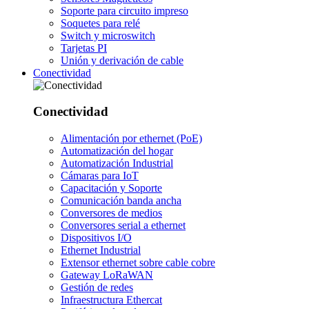
Soporte para circuito impreso
Soquetes para relé
Switch y microswitch
Tarjetas PI
Unión y derivación de cable
Conectividad
Conectividad
Alimentación por ethernet (PoE)
Automatización del hogar
Automatización Industrial
Cámaras para IoT
Capacitación y Soporte
Comunicación banda ancha
Conversores de medios
Conversores serial a ethernet
Dispositivos I/O
Ethernet Industrial
Extensor ethernet sobre cable cobre
Gateway LoRaWAN
Gestión de redes
Infraestructura Ethercat