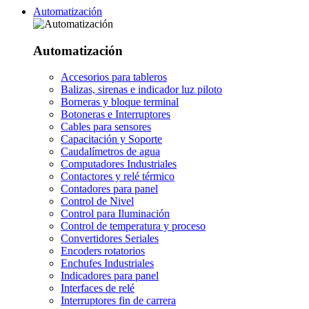
Automatización
Automatización
Accesorios para tableros
Balizas, sirenas e indicador luz piloto
Borneras y bloque terminal
Botoneras e Interruptores
Cables para sensores
Capacitación y Soporte
Caudalímetros de agua
Computadores Industriales
Contactores y relé térmico
Contadores para panel
Control de Nivel
Control para Iluminación
Control de temperatura y proceso
Convertidores Seriales
Encoders rotatorios
Enchufes Industriales
Indicadores para panel
Interfaces de relé
Interruptores fin de carrera