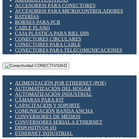
ENCHUFES INDUSTRIALES
ACCESORIOS PARA CONECTORES
INDICADORES PARA PANEL
ACCESORIOS PARA MICROCONTROLADORES
INTERFACES DE RELÉ
BATERÍAS
INTERRUPTORES FIN DE CARRERA
BORNES PARA PCB
LLAVES CONMUTADORAS
CABLE PLANO
MEDIDORES DE ENERGÍA Y TC'S DE CORRIENTE
CAJA PLÁSTICA PARA RIEL DIN
MOTORES PASO A PASO
CONECTORES CIRCULARES
PANTALLAS HMI
CONECTORES PARA CABLE
PLC -CONTROLADORES LÓGICO PROGRAMABLES
CONECTORES PARA TELECOMUNICACIONES
PROGRAMADORES DE HORARIO
CONECTORES CABLE A PCB
PROTECCIÓN ELÉCTRICA
CONECTORES PCB A CABLE
RELÉS DE PROTECCIÓN
CONECTIVIDAD
DIP SWITCHES
SENSORES CAPACITIVOS
DISPLAYS 7 SEGMENTOS
SENSORES DE POSICIÓN LINEAL
FUSIBLES Y PORTAFUSIBLES
SENSORES FOTOELÉCTRICOS
ALIMENTACIÓN POR ETHERNET (POE)
HERRAMIENTAS VARIAS
SENSORES INDUCTIVOS
AUTOMATIZACIÓN DEL HOGAR
ILUMINACIÓN LED
TEMPORIZADORES
AUTOMATIZACIÓN INDUSTRIAL
INTERRUPTORES REED
VARIACS
CÁMARAS PARA IOT
INTERFACES DE RELÉ
VARIADORES DE FRECUENCIA [VDF]
CAPACITACIÓN Y SOPORTE
OTROS RELÉS
SECCIONADORES - INTERRUPTORES
COMUNICACIÓN BANDA ANCHA
PROTECCIÓN TÉRMICA
MAQUINARIA
CONVERSORES DE MEDIOS
RELÉS AUTOMOTRICES
CONVERSORES SERIAL A ETHERNET
RELÉS DE SEÑAL
DISPOSITIVOS I/O
RELÉS DE ESTADO SÓLIDO SSR
ETHERNET INDUSTRIAL
RELÉS INDUSTRIALES
EXTENSOR ETHERNET SOBRE CABLE COBRE