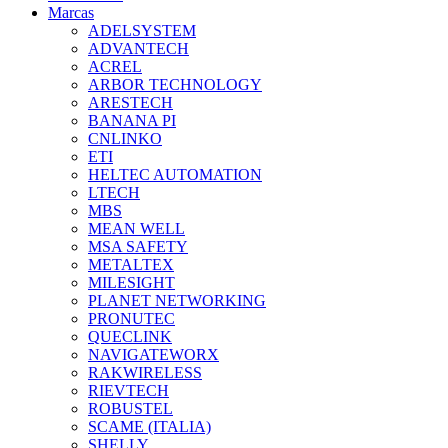
Marcas
ADELSYSTEM
ADVANTECH
ACREL
ARBOR TECHNOLOGY
ARESTECH
BANANA PI
CNLINKO
ETI
HELTEC AUTOMATION
LTECH
MBS
MEAN WELL
MSA SAFETY
METALTEX
MILESIGHT
PLANET NETWORKING
PRONUTEC
QUECLINK
NAVIGATEWORX
RAKWIRELESS
RIEVTECH
ROBUSTEL
SCAME (ITALIA)
SHELLY