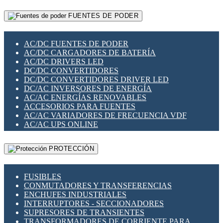
RELÉS INTELIGENTES WIFI
GATEWAY LORAWAN
RELÉS MINIATURA DE POTENCIA
FUENTES DE PODER
GESTIÓN DE REDES
SENSORES MAGNÉTICOS
INFRAESTRUCTURA ETHERCAT
SOPORTE PARA CIRCUITO IMPRESO
PERIFÉRICOS DE RED
SOQUETES PARA RELÉ
AC/DC FUENTES DE PODER
PLACAS MODULARES IOT
SWITCH Y MICROSWITCH
AC/DC CARGADORES DE BATERÍA
SWITCHES Y REDES WIFI
TARJETAS PI
AC/DC DRIVERS LED
SOLUCIONES IOT
UNIÓN Y DERIVACIÓN DE CABLE
DC/DC CONVERTIDORES
SOLUCIONES LORAWAN
DC/DC CONVERTIDORES DRIVER LED
SOLUCIONES RED CELULAR
DC/AC INVERSORES DE ENERGÍA
SEGURIDAD PARA REDES
AC/AC ENERGÍAS RENOVABLES
SWITCHES LAN
ACCESORIOS PARA FUENTES
TELEFONÍA IP (VOIP)
AC/AC VARIADORES DE FRECUENCIA VDF
VIGILANCIA IP (CCTV)
AC/AC UPS ONLINE
MESHTASTIC
PROTECCIÓN
FUSIBLES
CONMUTADORES Y TRANSFERENCIAS
ENCHUFES INDUSTRIALES
INTERRUPTORES - SECCIONADORES
SUPRESORES DE TRANSIENTES
TRANSFORMADORES DE CORRIENTE PARA