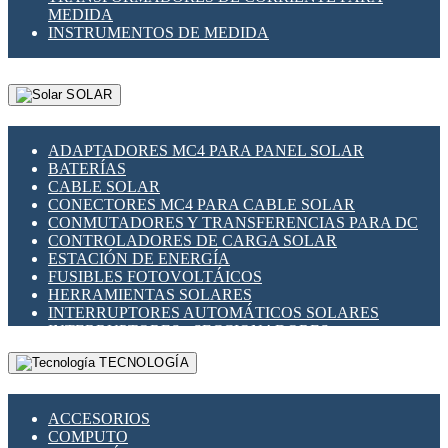
MEDIDA
INSTRUMENTOS DE MEDIDA
SOLAR
ADAPTADORES MC4 PARA PANEL SOLAR
BATERÍAS
CABLE SOLAR
CONECTORES MC4 PARA CABLE SOLAR
CONMUTADORES Y TRANSFERENCIAS PARA DC
CONTROLADORES DE CARGA SOLAR
ESTACIÓN DE ENERGÍA
FUSIBLES FOTOVOLTÁICOS
HERRAMIENTAS SOLARES
INTERRUPTORES AUTOMÁTICOS SOLARES
INTERRUPTORES - SECCIONADORES
FOTOVOLTÁICOS
TECNOLOGÍA
MONTAJE PANEL SOLAR
PORTA FUSIBLES Y SECCIONADORES
FOTOVOLTAICOS
ACCESORIOS
SUPRESOR DE TRANSIENTES SPDS PARA
COMPUTO
APLICACIONES FOTOVOLTAICAS