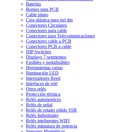
Baterías
Bornes para PCB
Cable plano
Caja plástica para riel din
Conectores Circulares
Conectores para cable
Conectores para Telecomunicaciones
Conectores cable a PCB
Conectores PCB a cable
DIP Switches
Displays 7 segmentos
Fusibles y portafusibles
Herramientas varias
Iluminación LED
Interruptores Reed
Interfaces de relé
Otros relés
Protección térmica
Relés automotrices
Relés de señal
Relés de estado sólido SSR
Relés Industriales
Relés inteligentes WIFI
Relés miniatura de potencia
Sensores Magnéticos