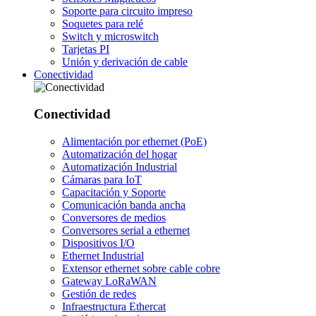
Soporte para circuito impreso
Soquetes para relé
Switch y microswitch
Tarjetas PI
Unión y derivación de cable
Conectividad
Conectividad
Alimentación por ethernet (PoE)
Automatización del hogar
Automatización Industrial
Cámaras para IoT
Capacitación y Soporte
Comunicación banda ancha
Conversores de medios
Conversores serial a ethernet
Dispositivos I/O
Ethernet Industrial
Extensor ethernet sobre cable cobre
Gateway LoRaWAN
Gestión de redes
Infraestructura Ethercat