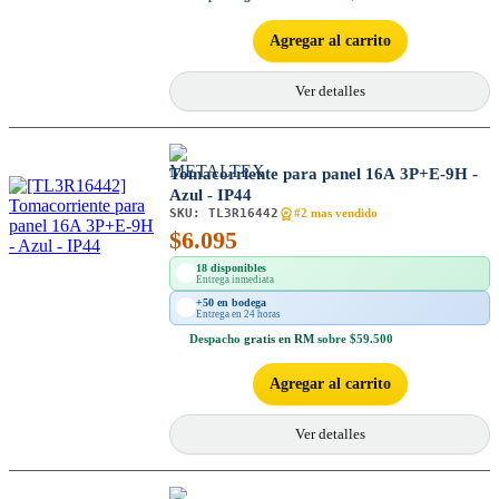
Agregar al carrito
Ver detalles
Tomacorriente para panel 16A 3P+E-9H -
Azul - IP44
SKU:
TL3R16442
#2 mas vendido
$
6.095
18 disponibles
Entrega inmediata
+50 en bodega
Entrega en 24 horas
Despacho
gratis en RM
sobre $59.500
Agregar al carrito
Ver detalles