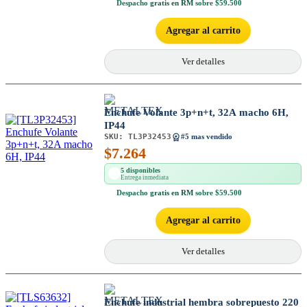
Despacho
gratis en RM
sobre $59.500
Agregar al carrito
Ver detalles
Enchufe Volante 3p+n+t, 32A macho 6H,
IP44
SKU:
TL3P32453
#5 mas vendido
$
7.264
5 disponibles
Entrega inmediata
Despacho
gratis en RM
sobre $59.500
Agregar al carrito
Ver detalles
Enchufe industrial hembra sobrepuesto 220