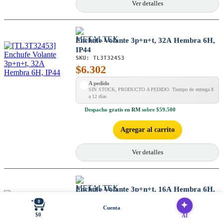
Ver detalles
Enchufe Volante 3p+n+t, 32A Hembra 6H,
IP44
SKU:
TL3T32453
$
6.302
A pedido
SIN STOCK, PRODUCTO A PEDIDO. Tiempo de entrega 8
a 12 días
Despacho
gratis en RM
sobre $59.500
Agregar al carrito
Ver detalles
Enchufe Volante 3p+n+t, 16A Hembra 6H,
IP44
0
SKU:
TL3T16453
Cuenta
$0
$
6.302
AI