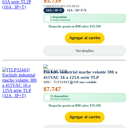
$
5.739
CORRIENTE DEL ENCHUFE
16A / 3P+T
16A / 3P+T+N
1 disponibles
Entrega inmediata
Despacho
gratis en RM
sobre $59.500
Agregar al carrito
Ver detalles
Enchufe industrial macho volante 380 a
415VAC 16 a 125A serie TLP
SKU:
TLP32443
#10 mas vendido
$
7.747
13 disponibles
Entrega inmediata
Despacho
gratis en RM
sobre $59.500
Agregar al carrito