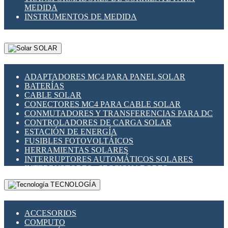
MEDIDA
INSTRUMENTOS DE MEDIDA
SOLAR
ADAPTADORES MC4 PARA PANEL SOLAR
BATERÍAS
CABLE SOLAR
CONECTORES MC4 PARA CABLE SOLAR
CONMUTADORES Y TRANSFERENCIAS PARA DC
CONTROLADORES DE CARGA SOLAR
ESTACIÓN DE ENERGÍA
FUSIBLES FOTOVOLTÁICOS
HERRAMIENTAS SOLARES
INTERRUPTORES AUTOMÁTICOS SOLARES
INTERRUPTORES - SECCIONADORES
FOTOVOLTÁICOS
TECNOLOGÍA
MONTAJE PANEL SOLAR
PORTA FUSIBLES Y SECCIONADORES
FOTOVOLTAICOS
ACCESORIOS
SUPRESOR DE TRANSIENTES SPDS PARA
COMPUTO
APLICACIONES FOTOVOLTAICAS