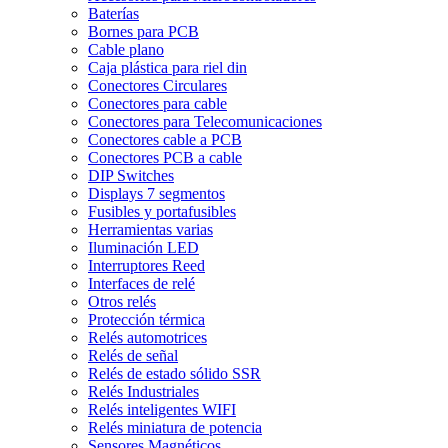
Baterías
Bornes para PCB
Cable plano
Caja plástica para riel din
Conectores Circulares
Conectores para cable
Conectores para Telecomunicaciones
Conectores cable a PCB
Conectores PCB a cable
DIP Switches
Displays 7 segmentos
Fusibles y portafusibles
Herramientas varias
Iluminación LED
Interruptores Reed
Interfaces de relé
Otros relés
Protección térmica
Relés automotrices
Relés de señal
Relés de estado sólido SSR
Relés Industriales
Relés inteligentes WIFI
Relés miniatura de potencia
Sensores Magnéticos