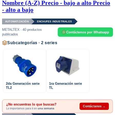
Nombre (A-Z)
Precio - bajo a alto
Precio
- alto a bajo
AUTOMATIZACIÓN
ENCHUFES INDUSTRIALES
METALTEX · 40 productos
Contáctenos por Whatsapp
publicados
Subcategorías · 2 series
2da Generación serie
1ra Generación serie
TL2
TL
¿No encuentras lo que buscas?
Contáctanos →
Lo importamos para ti en
una semana