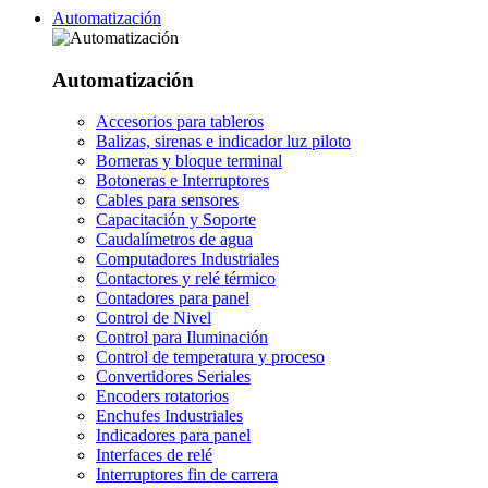
Automatización
Automatización
Accesorios para tableros
Balizas, sirenas e indicador luz piloto
Borneras y bloque terminal
Botoneras e Interruptores
Cables para sensores
Capacitación y Soporte
Caudalímetros de agua
Computadores Industriales
Contactores y relé térmico
Contadores para panel
Control de Nivel
Control para Iluminación
Control de temperatura y proceso
Convertidores Seriales
Encoders rotatorios
Enchufes Industriales
Indicadores para panel
Interfaces de relé
Interruptores fin de carrera