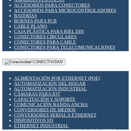
ENCHUFES INDUSTRIALES
ACCESORIOS PARA CONECTORES
INDICADORES PARA PANEL
ACCESORIOS PARA MICROCONTROLADORES
INTERFACES DE RELÉ
BATERÍAS
INTERRUPTORES FIN DE CARRERA
BORNES PARA PCB
LLAVES CONMUTADORAS
CABLE PLANO
MEDIDORES DE ENERGÍA Y TC'S DE CORRIENTE
CAJA PLÁSTICA PARA RIEL DIN
MOTORES PASO A PASO
CONECTORES CIRCULARES
PANTALLAS HMI
CONECTORES PARA CABLE
PLC -CONTROLADORES LÓGICO PROGRAMABLES
CONECTORES PARA TELECOMUNICACIONES
PROGRAMADORES DE HORARIO
CONECTORES CABLE A PCB
PROTECCIÓN ELÉCTRICA
CONECTORES PCB A CABLE
RELÉS DE PROTECCIÓN
CONECTIVIDAD
DIP SWITCHES
SENSORES CAPACITIVOS
DISPLAYS 7 SEGMENTOS
SENSORES DE POSICIÓN LINEAL
FUSIBLES Y PORTAFUSIBLES
SENSORES FOTOELÉCTRICOS
ALIMENTACIÓN POR ETHERNET (POE)
HERRAMIENTAS VARIAS
SENSORES INDUCTIVOS
AUTOMATIZACIÓN DEL HOGAR
ILUMINACIÓN LED
TEMPORIZADORES
AUTOMATIZACIÓN INDUSTRIAL
INTERRUPTORES REED
VARIACS
CÁMARAS PARA IOT
INTERFACES DE RELÉ
VARIADORES DE FRECUENCIA [VDF]
CAPACITACIÓN Y SOPORTE
OTROS RELÉS
SECCIONADORES - INTERRUPTORES
COMUNICACIÓN BANDA ANCHA
PROTECCIÓN TÉRMICA
MAQUINARIA
CONVERSORES DE MEDIOS
RELÉS AUTOMOTRICES
CONVERSORES SERIAL A ETHERNET
RELÉS DE SEÑAL
DISPOSITIVOS I/O
RELÉS DE ESTADO SÓLIDO SSR
ETHERNET INDUSTRIAL
RELÉS INDUSTRIALES
EXTENSOR ETHERNET SOBRE CABLE COBRE