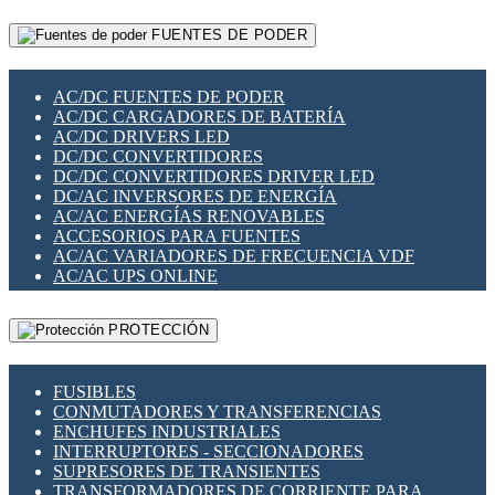
RELÉS INTELIGENTES WIFI
GATEWAY LORAWAN
RELÉS MINIATURA DE POTENCIA
FUENTES DE PODER
GESTIÓN DE REDES
SENSORES MAGNÉTICOS
INFRAESTRUCTURA ETHERCAT
SOPORTE PARA CIRCUITO IMPRESO
PERIFÉRICOS DE RED
SOQUETES PARA RELÉ
AC/DC FUENTES DE PODER
PLACAS MODULARES IOT
SWITCH Y MICROSWITCH
AC/DC CARGADORES DE BATERÍA
SWITCHES Y REDES WIFI
TARJETAS PI
AC/DC DRIVERS LED
SOLUCIONES IOT
UNIÓN Y DERIVACIÓN DE CABLE
DC/DC CONVERTIDORES
SOLUCIONES LORAWAN
DC/DC CONVERTIDORES DRIVER LED
SOLUCIONES RED CELULAR
DC/AC INVERSORES DE ENERGÍA
SEGURIDAD PARA REDES
AC/AC ENERGÍAS RENOVABLES
SWITCHES LAN
ACCESORIOS PARA FUENTES
TELEFONÍA IP (VOIP)
AC/AC VARIADORES DE FRECUENCIA VDF
VIGILANCIA IP (CCTV)
AC/AC UPS ONLINE
MESHTASTIC
PROTECCIÓN
FUSIBLES
CONMUTADORES Y TRANSFERENCIAS
ENCHUFES INDUSTRIALES
INTERRUPTORES - SECCIONADORES
SUPRESORES DE TRANSIENTES
TRANSFORMADORES DE CORRIENTE PARA