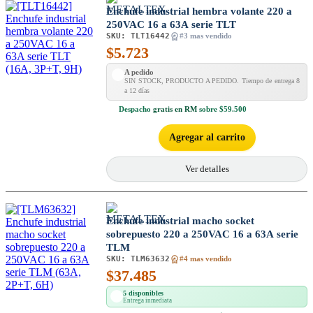
Enchufe industrial hembra volante 220 a
250VAC 16 a 63A serie TLT
SKU:
TLT16442
#3 mas vendido
$
5.723
A pedido
SIN STOCK, PRODUCTO A PEDIDO. Tiempo de entrega 8
a 12 días
Despacho
gratis en RM
sobre $59.500
Agregar al carrito
Ver detalles
Enchufe industrial macho socket
sobrepuesto 220 a 250VAC 16 a 63A serie
TLM
SKU:
TLM63632
#4 mas vendido
$
37.485
5 disponibles
Entrega inmediata