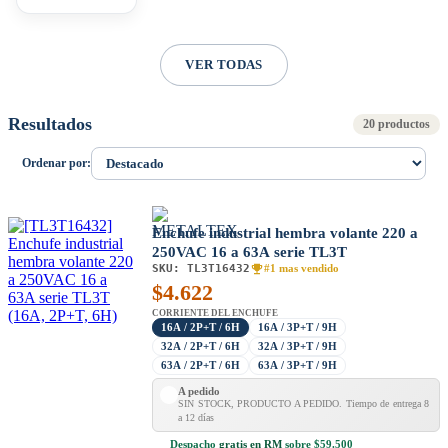
VER TODAS
Resultados
20 productos
Ordenar por:
Enchufe industrial hembra volante 220 a
250VAC 16 a 63A serie TL3T
SKU:
TL3T16432
#1 mas vendido
$
4.622
CORRIENTE DEL ENCHUFE
16A / 2P+T / 6H
16A / 3P+T / 9H
32A / 2P+T / 6H
32A / 3P+T / 9H
63A / 2P+T / 6H
63A / 3P+T / 9H
A pedido
SIN STOCK, PRODUCTO A PEDIDO. Tiempo de entrega 8
a 12 días
Despacho
gratis en RM
sobre $59.500