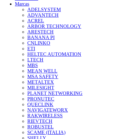
Marcas
ADELSYSTEM
ADVANTECH
ACREL
ARBOR TECHNOLOGY
ARESTECH
BANANA PI
CNLINKO
ETI
HELTEC AUTOMATION
LTECH
MBS
MEAN WELL
MSA SAFETY
METALTEX
MILESIGHT
PLANET NETWORKING
PRONUTEC
QUECLINK
NAVIGATEWORX
RAKWIRELESS
RIEVTECH
ROBUSTEL
SCAME (ITALIA)
SHELLY