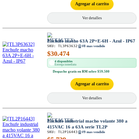
Agregar al carrito
Ver detalles
Enchufe macho 63A 2P+E-6H - Azul - IP67
SKU:
TL3P63632
#8 mas vendido
$
30.474
4 disponibles
Entrega inmediata
Despacho
gratis en RM
sobre $59.500
Agregar al carrito
Ver detalles
Enchufe industrial macho volante 380 a
415VAC 16 a 63A serie TL2P
SKU:
TL2P16443
#9 mas vendido