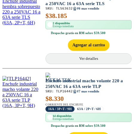
a 250VAC 16 a 63A serie TLS
SKU:
TLS63632
#6 mas vendido
$
38.185
2 disponibles
Entrega inmediata
Despacho
gratis en RM
sobre $59.500
Agregar al carrito
Ver detalles
Enchufe industrial macho volante 220 a
250VAC 16 a 63A serie TLP
SKU:
TLP16442
#7 mas vendido
$
8.330
CORRIENTE DEL ENCHUFE
16A / 3P+T / 9H
63A / 2P+T / 6H
14 disponibles
Entrega inmediata
Despacho
gratis en RM
sobre $59.500