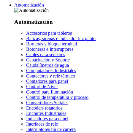
Automatización
Automatización
Accesorios para tableros
Balizas, sirenas e indicador luz piloto
Borneras y bloque terminal
Botoneras e Interruptores
Cables para sensores
Capacitación y Soporte
Caudalímetros de agua
Computadores Industriales
Contactores y relé térmico
Contadores para panel
Control de Nivel
Control para Iluminación
Control de temperatura y proceso
Convertidores Seriales
Encoders rotatorios
Enchufes Industriales
Indicadores para panel
Interfaces de relé
Interruptores fin de carrera