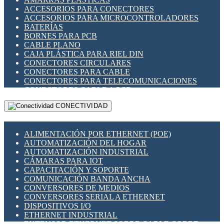
ENCHUFES INDUSTRIALES
ACCESORIOS PARA CONECTORES
INDICADORES PARA PANEL
ACCESORIOS PARA MICROCONTROLADORES
INTERFACES DE RELÉ
BATERÍAS
INTERRUPTORES FIN DE CARRERA
BORNES PARA PCB
LLAVES CONMUTADORAS
CABLE PLANO
MEDIDORES DE ENERGÍA Y TC'S DE CORRIENTE
CAJA PLÁSTICA PARA RIEL DIN
MOTORES PASO A PASO
CONECTORES CIRCULARES
PANTALLAS HMI
CONECTORES PARA CABLE
PLC -CONTROLADORES LÓGICO PROGRAMABLES
CONECTORES PARA TELECOMUNICACIONES
PROGRAMADORES DE HORARIO
CONECTORES CABLE A PCB
PROTECCIÓN ELÉCTRICA
CONECTORES PCB A CABLE
RELÉS DE PROTECCIÓN
CONECTIVIDAD
DIP SWITCHES
SENSORES CAPACITIVOS
DISPLAYS 7 SEGMENTOS
SENSORES DE POSICIÓN LINEAL
FUSIBLES Y PORTAFUSIBLES
SENSORES FOTOELÉCTRICOS
ALIMENTACIÓN POR ETHERNET (POE)
HERRAMIENTAS VARIAS
SENSORES INDUCTIVOS
AUTOMATIZACIÓN DEL HOGAR
ILUMINACIÓN LED
TEMPORIZADORES
AUTOMATIZACIÓN INDUSTRIAL
INTERRUPTORES REED
VARIACS
CÁMARAS PARA IOT
INTERFACES DE RELÉ
VARIADORES DE FRECUENCIA [VDF]
CAPACITACIÓN Y SOPORTE
OTROS RELÉS
SECCIONADORES - INTERRUPTORES
COMUNICACIÓN BANDA ANCHA
PROTECCIÓN TÉRMICA
MAQUINARIA
CONVERSORES DE MEDIOS
RELÉS AUTOMOTRICES
CONVERSORES SERIAL A ETHERNET
RELÉS DE SEÑAL
DISPOSITIVOS I/O
RELÉS DE ESTADO SÓLIDO SSR
ETHERNET INDUSTRIAL
RELÉS INDUSTRIALES
EXTENSOR ETHERNET SOBRE CABLE COBRE