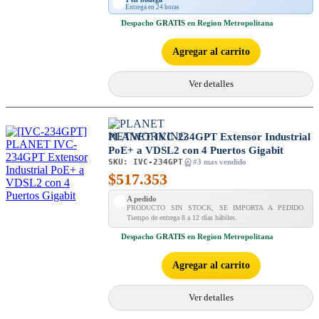
Entrega en 24 horas
Despacho
GRATIS
en Region Metropolitana
Agregar al carrito
Ver detalles
PLANET IVC-234GPT Extensor Industrial
PoE+ a VDSL2 con 4 Puertos Gigabit
SKU:
IVC-234GPT
#3 mas vendido
$
517.353
A pedido
PRODUCTO SIN STOCK, SE IMPORTA A PEDIDO.
Tiempo de entrega 8 a 12 días hábiles.
Despacho
GRATIS
en Region Metropolitana
Agregar al carrito
Ver detalles