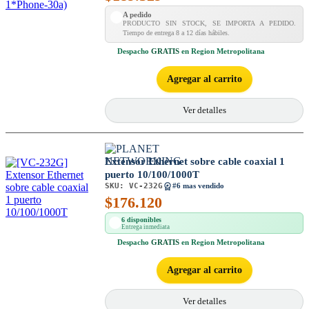
A pedido
PRODUCTO SIN STOCK, SE IMPORTA A PEDIDO.
Tiempo de entrega 8 a 12 días hábiles.
Despacho
GRATIS
en Region Metropolitana
Agregar al carrito
Ver detalles
Extensor Ethernet sobre cable coaxial 1
puerto 10/100/1000T
SKU:
VC-232G
#6 mas vendido
$
176.120
6 disponibles
Entrega inmediata
Despacho
GRATIS
en Region Metropolitana
Agregar al carrito
Ver detalles