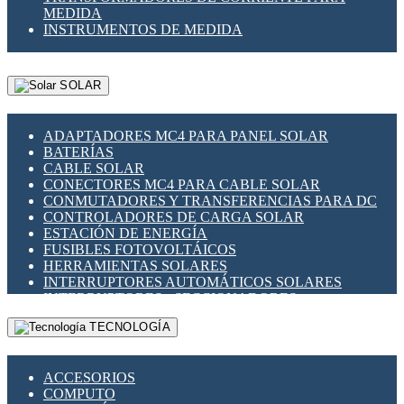
MEDIDA
INSTRUMENTOS DE MEDIDA
SOLAR
ADAPTADORES MC4 PARA PANEL SOLAR
BATERÍAS
CABLE SOLAR
CONECTORES MC4 PARA CABLE SOLAR
CONMUTADORES Y TRANSFERENCIAS PARA DC
CONTROLADORES DE CARGA SOLAR
ESTACIÓN DE ENERGÍA
FUSIBLES FOTOVOLTÁICOS
HERRAMIENTAS SOLARES
INTERRUPTORES AUTOMÁTICOS SOLARES
INTERRUPTORES - SECCIONADORES
FOTOVOLTÁICOS
TECNOLOGÍA
MONTAJE PANEL SOLAR
PORTA FUSIBLES Y SECCIONADORES
FOTOVOLTAICOS
ACCESORIOS
SUPRESOR DE TRANSIENTES SPDS PARA
COMPUTO
APLICACIONES FOTOVOLTAICAS