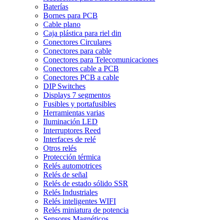
Baterías
Bornes para PCB
Cable plano
Caja plástica para riel din
Conectores Circulares
Conectores para cable
Conectores para Telecomunicaciones
Conectores cable a PCB
Conectores PCB a cable
DIP Switches
Displays 7 segmentos
Fusibles y portafusibles
Herramientas varias
Iluminación LED
Interruptores Reed
Interfaces de relé
Otros relés
Protección térmica
Relés automotrices
Relés de señal
Relés de estado sólido SSR
Relés Industriales
Relés inteligentes WIFI
Relés miniatura de potencia
Sensores Magnéticos