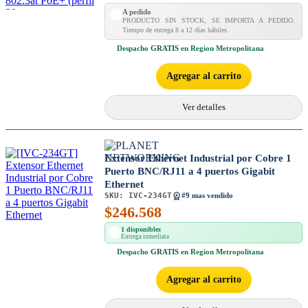
A pedido
PRODUCTO SIN STOCK, SE IMPORTA A PEDIDO.
Tiempo de entrega 8 a 12 días hábiles.
Despacho
GRATIS
en Region Metropolitana
Agregar al carrito
Ver detalles
Extensor Ethernet Industrial por Cobre 1
Puerto BNC/RJ11 a 4 puertos Gigabit
Ethernet
SKU:
IVC-234GT
#9 mas vendido
$
246.568
1 disponibles
Entrega inmediata
Despacho
GRATIS
en Region Metropolitana
Agregar al carrito