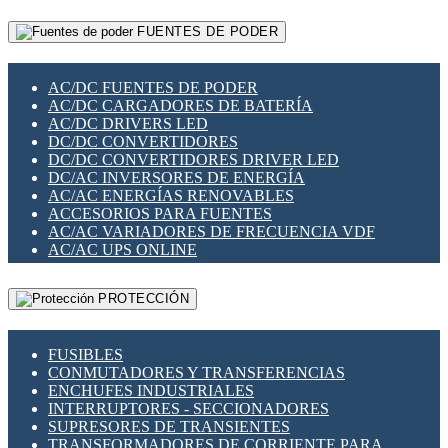
RELÉS INTELIGENTES WIFI
GATEWAY LORAWAN
RELÉS MINIATURA DE POTENCIA
FUENTES DE PODER
GESTIÓN DE REDES
SENSORES MAGNÉTICOS
INFRAESTRUCTURA ETHERCAT
SOPORTE PARA CIRCUITO IMPRESO
PERIFÉRICOS DE RED
SOQUETES PARA RELÉ
AC/DC FUENTES DE PODER
PLACAS MODULARES IOT
SWITCH Y MICROSWITCH
AC/DC CARGADORES DE BATERÍA
SWITCHES Y REDES WIFI
TARJETAS PI
AC/DC DRIVERS LED
SOLUCIONES IOT
UNIÓN Y DERIVACIÓN DE CABLE
DC/DC CONVERTIDORES
SOLUCIONES LORAWAN
DC/DC CONVERTIDORES DRIVER LED
SOLUCIONES RED CELULAR
DC/AC INVERSORES DE ENERGÍA
SEGURIDAD PARA REDES
AC/AC ENERGÍAS RENOVABLES
SWITCHES LAN
ACCESORIOS PARA FUENTES
TELEFONÍA IP (VOIP)
AC/AC VARIADORES DE FRECUENCIA VDF
VIGILANCIA IP (CCTV)
AC/AC UPS ONLINE
MESHTASTIC
PROTECCIÓN
FUSIBLES
CONMUTADORES Y TRANSFERENCIAS
ENCHUFES INDUSTRIALES
INTERRUPTORES - SECCIONADORES
SUPRESORES DE TRANSIENTES
TRANSFORMADORES DE CORRIENTE PARA