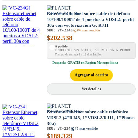
Extensor ethernet sobre cable de teléfono
10/100/1000T de 4 puertos a VDSL2: perfil
30a con vectorización G, RJ11
SKU:
VC-234G
#4 mas vendido
$
202.538
A pedido
PRODUCTO SIN STOCK, SE IMPORTA A PEDIDO.
Tiempo de entrega 8 a 12 días hábiles.
Despacho
GRATIS
en Region Metropolitana
Agregar al carrito
Ver detalles
Extensor Ethernet sobre cable telefónico
VDSL2 (4*RJ45, 1*VDSL2/RJ11, 1*Phone-
30a)
SKU:
VC-234
#5 mas vendido
$
189.329