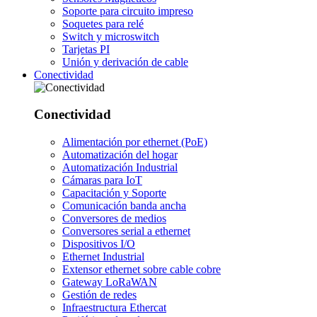
Soporte para circuito impreso
Soquetes para relé
Switch y microswitch
Tarjetas PI
Unión y derivación de cable
Conectividad
Conectividad
Alimentación por ethernet (PoE)
Automatización del hogar
Automatización Industrial
Cámaras para IoT
Capacitación y Soporte
Comunicación banda ancha
Conversores de medios
Conversores serial a ethernet
Dispositivos I/O
Ethernet Industrial
Extensor ethernet sobre cable cobre
Gateway LoRaWAN
Gestión de redes
Infraestructura Ethercat