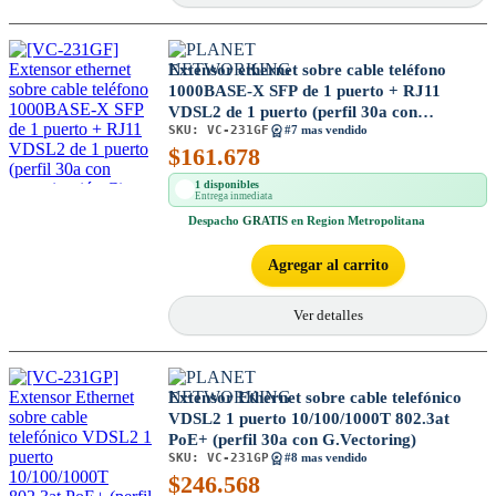
Extensor ethernet sobre cable teléfono
1000BASE-X SFP de 1 puerto + RJ11
VDSL2 de 1 puerto (perfil 30a con
SKU:
VC-231GF
vectorización G) (Descontinuado)
#7 mas vendido
$
161.678
1 disponibles
Entrega inmediata
Despacho
GRATIS
en Region Metropolitana
Agregar al carrito
Ver detalles
Extensor Ethernet sobre cable telefónico
VDSL2 1 puerto 10/100/1000T 802.3at
PoE+ (perfil 30a con G.Vectoring)
SKU:
VC-231GP
#8 mas vendido
$
246.568