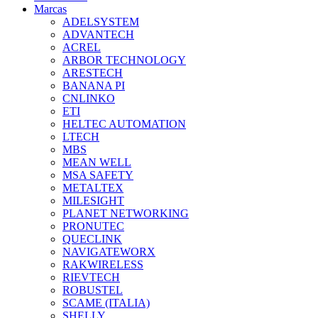
Marcas
ADELSYSTEM
ADVANTECH
ACREL
ARBOR TECHNOLOGY
ARESTECH
BANANA PI
CNLINKO
ETI
HELTEC AUTOMATION
LTECH
MBS
MEAN WELL
MSA SAFETY
METALTEX
MILESIGHT
PLANET NETWORKING
PRONUTEC
QUECLINK
NAVIGATEWORX
RAKWIRELESS
RIEVTECH
ROBUSTEL
SCAME (ITALIA)
SHELLY