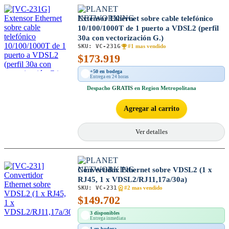
Extensor Ethernet sobre cable telefónico
10/100/1000T de 1 puerto a VDSL2 (perfil
30a con vectorización G.)
SKU:
VC-231G
#1 mas vendido
$
173.919
+50 en bodega
Entrega en 24 horas
Despacho
GRATIS
en Region Metropolitana
Agregar al carrito
Ver detalles
Convertidor Ethernet sobre VDSL2 (1 x
RJ45, 1 x VDSL2/RJ11,17a/30a)
SKU:
VC-231
#2 mas vendido
$
149.702
3 disponibles
Entrega inmediata
1 en bodega