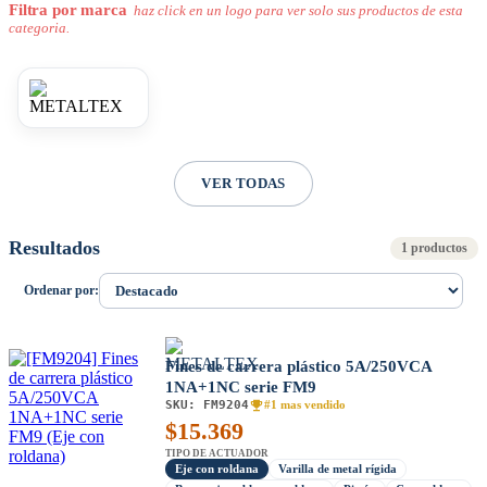
Filtra por marca
haz click en un logo para ver solo sus productos de esta
categoria.
VER TODAS
Resultados
1 productos
Ordenar por:
Fines de carrera plástico 5A/250VCA
1NA+1NC serie FM9
SKU:
FM9204
#1 mas vendido
$
15.369
TIPO DE ACTUADOR
Eje con roldana
Varilla de metal rígida