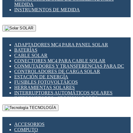
MEDIDA
INSTRUMENTOS DE MEDIDA
SOLAR
ADAPTADORES MC4 PARA PANEL SOLAR
BATERÍAS
CABLE SOLAR
CONECTORES MC4 PARA CABLE SOLAR
CONMUTADORES Y TRANSFERENCIAS PARA DC
CONTROLADORES DE CARGA SOLAR
ESTACIÓN DE ENERGÍA
FUSIBLES FOTOVOLTÁICOS
HERRAMIENTAS SOLARES
INTERRUPTORES AUTOMÁTICOS SOLARES
INTERRUPTORES - SECCIONADORES
FOTOVOLTÁICOS
TECNOLOGÍA
MONTAJE PANEL SOLAR
PORTA FUSIBLES Y SECCIONADORES
FOTOVOLTAICOS
ACCESORIOS
SUPRESOR DE TRANSIENTES SPDS PARA
COMPUTO
APLICACIONES FOTOVOLTAICAS