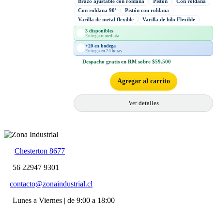
Brazo ajustable con roldana
Pistón
Con roldana
Con roldana 90ª
Pistón con roldana
Varilla de metal flexible
Varilla de hilo Flexible
3 disponibles
Entrega inmediata
+20 en bodega
Entrega en 24 horas
Despacho
gratis en RM
sobre $59.500
Agregar al carrito
Ver detalles
Chesterton 8677
56 22947 9301
contacto@zonaindustrial.cl
Lunes a Viernes | de 9:00 a 18:00