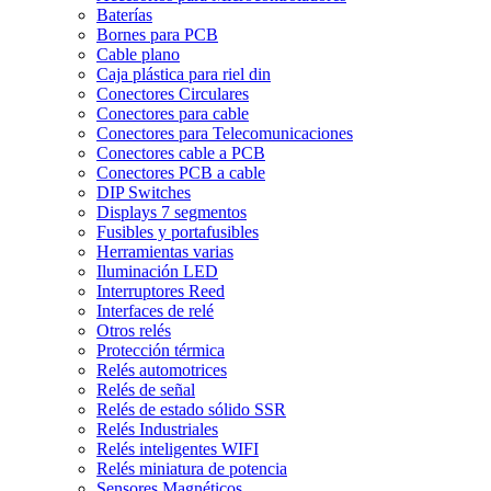
Baterías
Bornes para PCB
Cable plano
Caja plástica para riel din
Conectores Circulares
Conectores para cable
Conectores para Telecomunicaciones
Conectores cable a PCB
Conectores PCB a cable
DIP Switches
Displays 7 segmentos
Fusibles y portafusibles
Herramientas varias
Iluminación LED
Interruptores Reed
Interfaces de relé
Otros relés
Protección térmica
Relés automotrices
Relés de señal
Relés de estado sólido SSR
Relés Industriales
Relés inteligentes WIFI
Relés miniatura de potencia
Sensores Magnéticos