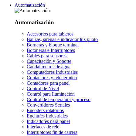
Automatización
Automatización
Accesorios para tableros
Balizas, sirenas e indicador luz piloto
Borneras y bloque terminal
Botoneras e Interruptores
Cables para sensores
Capacitación y Soporte
Caudalímetros de agua
Computadores Industriales
Contactores y relé térmico
Contadores para panel
Control de Nivel
Control para Iluminación
Control de temperatura y proceso
Convertidores Seriales
Encoders rotatorios
Enchufes Industriales
Indicadores para panel
Interfaces de relé
Interruptores fin de carrera