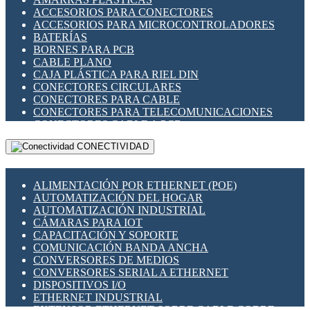
ENCHUFES INDUSTRIALES
ACCESORIOS PARA CONECTORES
INDICADORES PARA PANEL
ACCESORIOS PARA MICROCONTROLADORES
INTERFACES DE RELÉ
BATERÍAS
INTERRUPTORES FIN DE CARRERA
BORNES PARA PCB
LLAVES CONMUTADORAS
CABLE PLANO
MEDIDORES DE ENERGÍA Y TC'S DE CORRIENTE
CAJA PLÁSTICA PARA RIEL DIN
MOTORES PASO A PASO
CONECTORES CIRCULARES
PANTALLAS HMI
CONECTORES PARA CABLE
PLC -CONTROLADORES LÓGICO PROGRAMABLES
CONECTORES PARA TELECOMUNICACIONES
PROGRAMADORES DE HORARIO
CONECTORES CABLE A PCB
PROTECCIÓN ELÉCTRICA
CONECTORES PCB A CABLE
RELÉS DE PROTECCIÓN
CONECTIVIDAD
DIP SWITCHES
SENSORES CAPACITIVOS
DISPLAYS 7 SEGMENTOS
SENSORES DE POSICIÓN LINEAL
FUSIBLES Y PORTAFUSIBLES
SENSORES FOTOELÉCTRICOS
ALIMENTACIÓN POR ETHERNET (POE)
HERRAMIENTAS VARIAS
SENSORES INDUCTIVOS
AUTOMATIZACIÓN DEL HOGAR
ILUMINACIÓN LED
TEMPORIZADORES
AUTOMATIZACIÓN INDUSTRIAL
INTERRUPTORES REED
VARIACS
CÁMARAS PARA IOT
INTERFACES DE RELÉ
VARIADORES DE FRECUENCIA [VDF]
CAPACITACIÓN Y SOPORTE
OTROS RELÉS
SECCIONADORES - INTERRUPTORES
COMUNICACIÓN BANDA ANCHA
PROTECCIÓN TÉRMICA
MAQUINARIA
CONVERSORES DE MEDIOS
RELÉS AUTOMOTRICES
CONVERSORES SERIAL A ETHERNET
RELÉS DE SEÑAL
DISPOSITIVOS I/O
RELÉS DE ESTADO SÓLIDO SSR
ETHERNET INDUSTRIAL
RELÉS INDUSTRIALES
EXTENSOR ETHERNET SOBRE CABLE COBRE