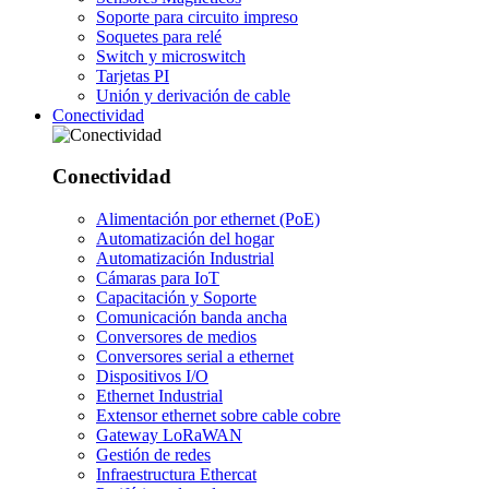
Soporte para circuito impreso
Soquetes para relé
Switch y microswitch
Tarjetas PI
Unión y derivación de cable
Conectividad
Conectividad
Alimentación por ethernet (PoE)
Automatización del hogar
Automatización Industrial
Cámaras para IoT
Capacitación y Soporte
Comunicación banda ancha
Conversores de medios
Conversores serial a ethernet
Dispositivos I/O
Ethernet Industrial
Extensor ethernet sobre cable cobre
Gateway LoRaWAN
Gestión de redes
Infraestructura Ethercat