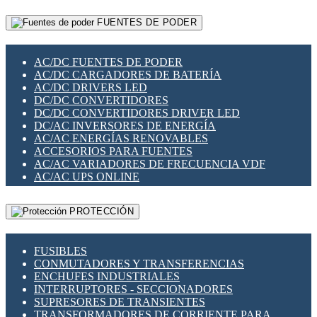
RELÉS INTELIGENTES WIFI
GATEWAY LORAWAN
RELÉS MINIATURA DE POTENCIA
FUENTES DE PODER
GESTIÓN DE REDES
SENSORES MAGNÉTICOS
INFRAESTRUCTURA ETHERCAT
SOPORTE PARA CIRCUITO IMPRESO
PERIFÉRICOS DE RED
SOQUETES PARA RELÉ
AC/DC FUENTES DE PODER
PLACAS MODULARES IOT
SWITCH Y MICROSWITCH
AC/DC CARGADORES DE BATERÍA
SWITCHES Y REDES WIFI
TARJETAS PI
AC/DC DRIVERS LED
SOLUCIONES IOT
UNIÓN Y DERIVACIÓN DE CABLE
DC/DC CONVERTIDORES
SOLUCIONES LORAWAN
DC/DC CONVERTIDORES DRIVER LED
SOLUCIONES RED CELULAR
DC/AC INVERSORES DE ENERGÍA
SEGURIDAD PARA REDES
AC/AC ENERGÍAS RENOVABLES
SWITCHES LAN
ACCESORIOS PARA FUENTES
TELEFONÍA IP (VOIP)
AC/AC VARIADORES DE FRECUENCIA VDF
VIGILANCIA IP (CCTV)
AC/AC UPS ONLINE
MESHTASTIC
PROTECCIÓN
FUSIBLES
CONMUTADORES Y TRANSFERENCIAS
ENCHUFES INDUSTRIALES
INTERRUPTORES - SECCIONADORES
SUPRESORES DE TRANSIENTES
TRANSFORMADORES DE CORRIENTE PARA