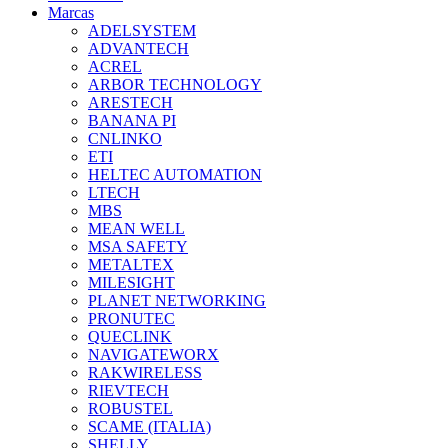
Marcas
ADELSYSTEM
ADVANTECH
ACREL
ARBOR TECHNOLOGY
ARESTECH
BANANA PI
CNLINKO
ETI
HELTEC AUTOMATION
LTECH
MBS
MEAN WELL
MSA SAFETY
METALTEX
MILESIGHT
PLANET NETWORKING
PRONUTEC
QUECLINK
NAVIGATEWORX
RAKWIRELESS
RIEVTECH
ROBUSTEL
SCAME (ITALIA)
SHELLY