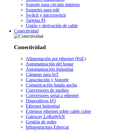
Soporte para circuito impreso
Soquetes para relé
Switch y microswitch
Tarjetas PI
Unión y derivación de cable
Conectividad
Conectividad
Alimentación por ethernet (PoE)
Automatización del hogar
Automatización Industrial
Cámaras para IoT
Capacitación y Soporte
Comunicación banda ancha
Conversores de medios
Conversores serial a ethernet
Dispositivos I/O
Ethernet Industrial
Extensor ethernet sobre cable cobre
Gateway LoRaWAN
Gestión de redes
Infraestructura Ethercat