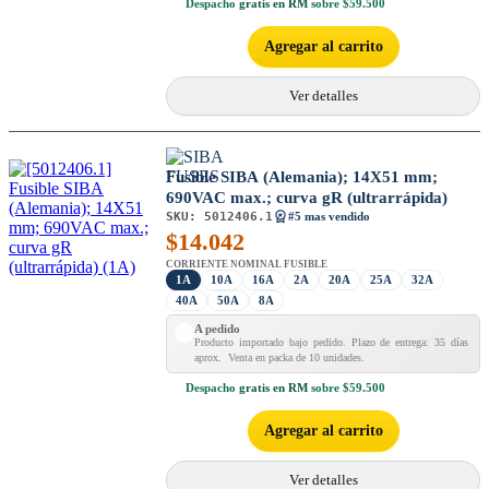
Despacho
gratis en RM
sobre $59.500
Agregar al carrito
Ver detalles
Fusible SIBA (Alemania); 14X51 mm;
690VAC max.; curva gR (ultrarrápida)
SKU:
5012406.1
#5 mas vendido
$
14.042
CORRIENTE NOMINAL FUSIBLE
1A
10A
16A
2A
20A
25A
32A
40A
50A
8A
A pedido
Producto importado bajo pedido. Plazo de entrega: 35 días
aprox. Venta en packa de 10 unidades.
Despacho
gratis en RM
sobre $59.500
Agregar al carrito
Ver detalles