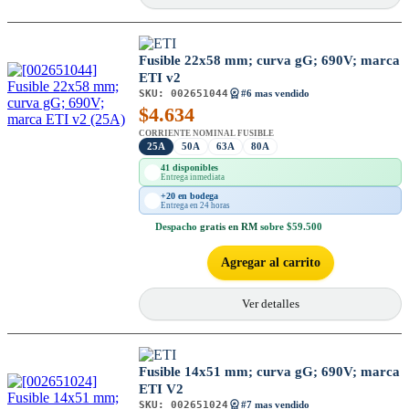
Fusible 22x58 mm; curva gG; 690V; marca
ETI v2
SKU:
002651044
#6 mas vendido
$
4.634
CORRIENTE NOMINAL FUSIBLE
25A
50A
63A
80A
41 disponibles
Entrega inmediata
+20 en bodega
Entrega en 24 horas
Despacho
gratis en RM
sobre $59.500
Agregar al carrito
Ver detalles
Fusible 14x51 mm; curva gG; 690V; marca
ETI V2
SKU:
002651024
#7 mas vendido