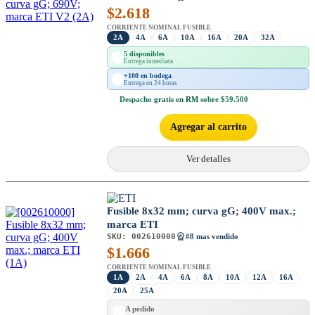
$
2.618
CORRIENTE NOMINAL FUSIBLE
2A
4A
6A
10A
16A
20A
32A
5 disponibles
Entrega inmediata
+100 en bodega
Entrega en 24 horas
Despacho
gratis en RM
sobre $59.500
Agregar al carrito
Ver detalles
Fusible 8x32 mm; curva gG; 400V max.;
marca ETI
SKU:
002610000
#8 mas vendido
$
1.666
CORRIENTE NOMINAL FUSIBLE
1A
2A
4A
6A
8A
10A
12A
16A
20A
25A
A pedido