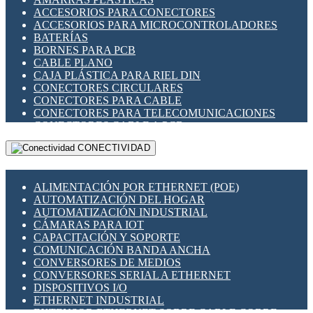
ENCHUFES INDUSTRIALES
ACCESORIOS PARA CONECTORES
INDICADORES PARA PANEL
ACCESORIOS PARA MICROCONTROLADORES
INTERFACES DE RELÉ
BATERÍAS
INTERRUPTORES FIN DE CARRERA
BORNES PARA PCB
LLAVES CONMUTADORAS
CABLE PLANO
MEDIDORES DE ENERGÍA Y TC'S DE CORRIENTE
CAJA PLÁSTICA PARA RIEL DIN
MOTORES PASO A PASO
CONECTORES CIRCULARES
PANTALLAS HMI
CONECTORES PARA CABLE
PLC -CONTROLADORES LÓGICO PROGRAMABLES
CONECTORES PARA TELECOMUNICACIONES
PROGRAMADORES DE HORARIO
CONECTORES CABLE A PCB
PROTECCIÓN ELÉCTRICA
CONECTORES PCB A CABLE
RELÉS DE PROTECCIÓN
CONECTIVIDAD
DIP SWITCHES
SENSORES CAPACITIVOS
DISPLAYS 7 SEGMENTOS
SENSORES DE POSICIÓN LINEAL
FUSIBLES Y PORTAFUSIBLES
SENSORES FOTOELÉCTRICOS
ALIMENTACIÓN POR ETHERNET (POE)
HERRAMIENTAS VARIAS
SENSORES INDUCTIVOS
AUTOMATIZACIÓN DEL HOGAR
ILUMINACIÓN LED
TEMPORIZADORES
AUTOMATIZACIÓN INDUSTRIAL
INTERRUPTORES REED
VARIACS
CÁMARAS PARA IOT
INTERFACES DE RELÉ
VARIADORES DE FRECUENCIA [VDF]
CAPACITACIÓN Y SOPORTE
OTROS RELÉS
SECCIONADORES - INTERRUPTORES
COMUNICACIÓN BANDA ANCHA
PROTECCIÓN TÉRMICA
MAQUINARIA
CONVERSORES DE MEDIOS
RELÉS AUTOMOTRICES
CONVERSORES SERIAL A ETHERNET
RELÉS DE SEÑAL
DISPOSITIVOS I/O
RELÉS DE ESTADO SÓLIDO SSR
ETHERNET INDUSTRIAL
RELÉS INDUSTRIALES
EXTENSOR ETHERNET SOBRE CABLE COBRE