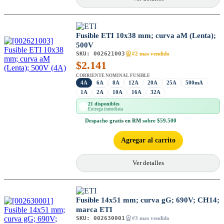
Fusible ETI 10x38 mm; curva aM (Lenta);
500V
SKU:
002621003
#2 mas vendido
$
2.141
CORRIENTE NOMINAL FUSIBLE
4A
6A
8A
12A
20A
25A
500mA
1A
2A
10A
16A
32A
21 disponibles
Entrega inmediata
Despacho
gratis en RM
sobre $59.500
Agregar al carrito
Ver detalles
Fusible 14x51 mm; curva gG; 690V; CH14;
marca ETI
SKU:
002630001
#3 mas vendido