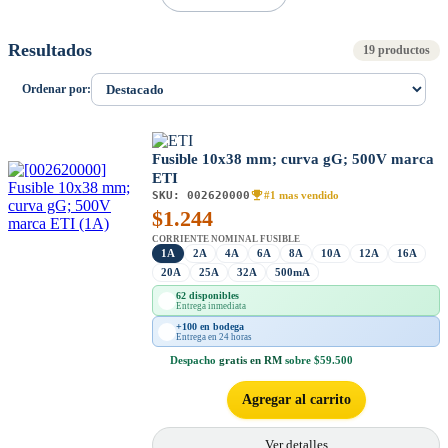
Resultados
19 productos
Ordenar por:
Fusible 10x38 mm; curva gG; 500V marca
ETI
SKU:
002620000
#1 mas vendido
$
1.244
CORRIENTE NOMINAL FUSIBLE
1A
2A
4A
6A
8A
10A
12A
16A
20A
25A
32A
500mA
62 disponibles
Entrega inmediata
+100 en bodega
Entrega en 24 horas
Despacho
gratis en RM
sobre $59.500
Agregar al carrito
Ver detalles