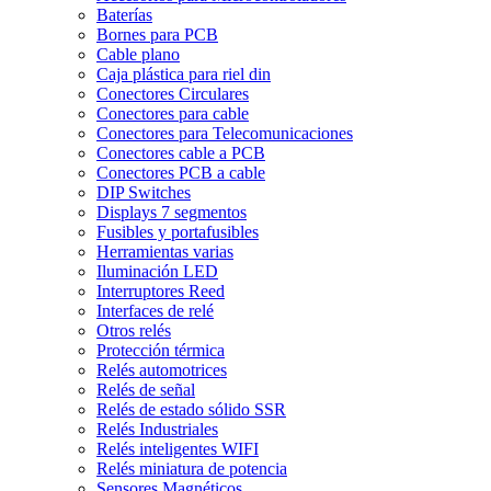
Baterías
Bornes para PCB
Cable plano
Caja plástica para riel din
Conectores Circulares
Conectores para cable
Conectores para Telecomunicaciones
Conectores cable a PCB
Conectores PCB a cable
DIP Switches
Displays 7 segmentos
Fusibles y portafusibles
Herramientas varias
Iluminación LED
Interruptores Reed
Interfaces de relé
Otros relés
Protección térmica
Relés automotrices
Relés de señal
Relés de estado sólido SSR
Relés Industriales
Relés inteligentes WIFI
Relés miniatura de potencia
Sensores Magnéticos