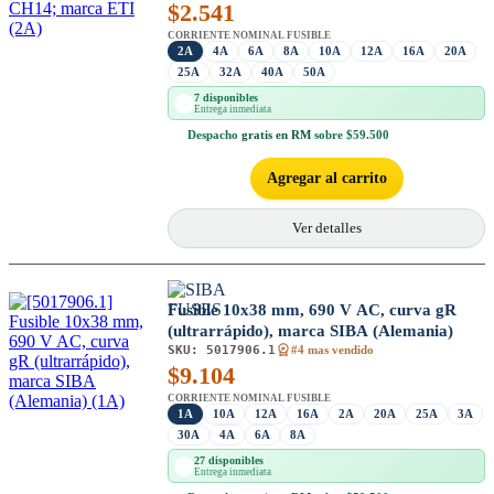
$
2.541
CORRIENTE NOMINAL FUSIBLE
2A
4A
6A
8A
10A
12A
16A
20A
25A
32A
40A
50A
7 disponibles
Entrega inmediata
Despacho
gratis en RM
sobre $59.500
Agregar al carrito
Ver detalles
Fusible 10x38 mm, 690 V AC, curva gR
(ultrarrápido), marca SIBA (Alemania)
SKU:
5017906.1
#4 mas vendido
$
9.104
CORRIENTE NOMINAL FUSIBLE
1A
10A
12A
16A
2A
20A
25A
3A
30A
4A
6A
8A
27 disponibles
Entrega inmediata