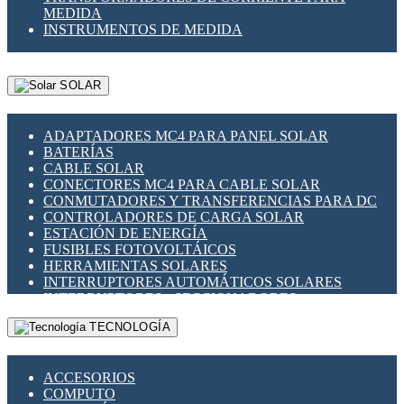
MEDIDA
INSTRUMENTOS DE MEDIDA
SOLAR
ADAPTADORES MC4 PARA PANEL SOLAR
BATERÍAS
CABLE SOLAR
CONECTORES MC4 PARA CABLE SOLAR
CONMUTADORES Y TRANSFERENCIAS PARA DC
CONTROLADORES DE CARGA SOLAR
ESTACIÓN DE ENERGÍA
FUSIBLES FOTOVOLTÁICOS
HERRAMIENTAS SOLARES
INTERRUPTORES AUTOMÁTICOS SOLARES
INTERRUPTORES - SECCIONADORES
FOTOVOLTÁICOS
TECNOLOGÍA
MONTAJE PANEL SOLAR
PORTA FUSIBLES Y SECCIONADORES
FOTOVOLTAICOS
ACCESORIOS
SUPRESOR DE TRANSIENTES SPDS PARA
COMPUTO
APLICACIONES FOTOVOLTAICAS