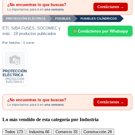
¿No encuentras lo que buscas?
Contáctanos →
Lo importamos para ti en
una semana
PROTECCIÓN ELÉCTRICA
FUSIBLES
FUSIBLES CILÍNDRICOS
ETI, SIBA FUSES, SOCOMEC y
Contáctenos por Whatsapp
más · 19 productos publicados
Por familia · 1 serie
PROTECCIÓN
ELÉCTRICA
PROTECCIÓN
ELÉCTRICA /
¿No encuentras lo que buscas?
Contáctanos →
Lo importamos para ti en
una semana
Lo más vendido de esta categoría por Industria
Todos
173
Industria
66
Comercio
33
Construcción
28