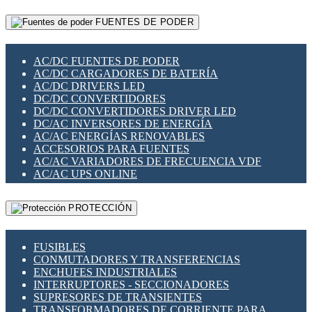
RELÉS INTELIGENTES WIFI
GATEWAY LORAWAN
RELÉS MINIATURA DE POTENCIA
FUENTES DE PODER
GESTIÓN DE REDES
SENSORES MAGNÉTICOS
INFRAESTRUCTURA ETHERCAT
SOPORTE PARA CIRCUITO IMPRESO
PERIFÉRICOS DE RED
SOQUETES PARA RELÉ
AC/DC FUENTES DE PODER
PLACAS MODULARES IOT
SWITCH Y MICROSWITCH
AC/DC CARGADORES DE BATERÍA
SWITCHES Y REDES WIFI
TARJETAS PI
AC/DC DRIVERS LED
SOLUCIONES IOT
UNIÓN Y DERIVACIÓN DE CABLE
DC/DC CONVERTIDORES
SOLUCIONES LORAWAN
DC/DC CONVERTIDORES DRIVER LED
SOLUCIONES RED CELULAR
DC/AC INVERSORES DE ENERGÍA
SEGURIDAD PARA REDES
AC/AC ENERGÍAS RENOVABLES
SWITCHES LAN
ACCESORIOS PARA FUENTES
TELEFONÍA IP (VOIP)
AC/AC VARIADORES DE FRECUENCIA VDF
VIGILANCIA IP (CCTV)
AC/AC UPS ONLINE
MESHTASTIC
PROTECCIÓN
FUSIBLES
CONMUTADORES Y TRANSFERENCIAS
ENCHUFES INDUSTRIALES
INTERRUPTORES - SECCIONADORES
SUPRESORES DE TRANSIENTES
TRANSFORMADORES DE CORRIENTE PARA