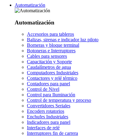
Automatización
Automatización
Accesorios para tableros
Balizas, sirenas e indicador luz piloto
Borneras y bloque terminal
Botoneras e Interruptores
Cables para sensores
Capacitación y Soporte
Caudalímetros de agua
Computadores Industriales
Contactores y relé térmico
Contadores para panel
Control de Nivel
Control para Iluminación
Control de temperatura y proceso
Convertidores Seriales
Encoders rotatorios
Enchufes Industriales
Indicadores para panel
Interfaces de relé
Interruptores fin de carrera