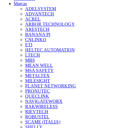
Marcas
ADELSYSTEM
ADVANTECH
ACREL
ARBOR TECHNOLOGY
ARESTECH
BANANA PI
CNLINKO
ETI
HELTEC AUTOMATION
LTECH
MBS
MEAN WELL
MSA SAFETY
METALTEX
MILESIGHT
PLANET NETWORKING
PRONUTEC
QUECLINK
NAVIGATEWORX
RAKWIRELESS
RIEVTECH
ROBUSTEL
SCAME (ITALIA)
SHELLY