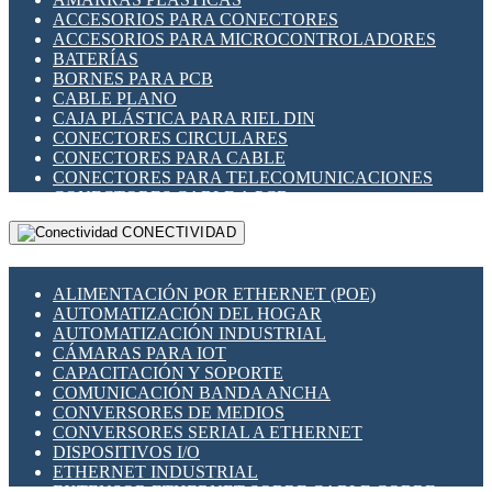
ENCHUFES INDUSTRIALES
ACCESORIOS PARA CONECTORES
INDICADORES PARA PANEL
ACCESORIOS PARA MICROCONTROLADORES
INTERFACES DE RELÉ
BATERÍAS
INTERRUPTORES FIN DE CARRERA
BORNES PARA PCB
LLAVES CONMUTADORAS
CABLE PLANO
MEDIDORES DE ENERGÍA Y TC'S DE CORRIENTE
CAJA PLÁSTICA PARA RIEL DIN
MOTORES PASO A PASO
CONECTORES CIRCULARES
PANTALLAS HMI
CONECTORES PARA CABLE
PLC -CONTROLADORES LÓGICO PROGRAMABLES
CONECTORES PARA TELECOMUNICACIONES
PROGRAMADORES DE HORARIO
CONECTORES CABLE A PCB
PROTECCIÓN ELÉCTRICA
CONECTORES PCB A CABLE
RELÉS DE PROTECCIÓN
CONECTIVIDAD
DIP SWITCHES
SENSORES CAPACITIVOS
DISPLAYS 7 SEGMENTOS
SENSORES DE POSICIÓN LINEAL
FUSIBLES Y PORTAFUSIBLES
SENSORES FOTOELÉCTRICOS
ALIMENTACIÓN POR ETHERNET (POE)
HERRAMIENTAS VARIAS
SENSORES INDUCTIVOS
AUTOMATIZACIÓN DEL HOGAR
ILUMINACIÓN LED
TEMPORIZADORES
AUTOMATIZACIÓN INDUSTRIAL
INTERRUPTORES REED
VARIACS
CÁMARAS PARA IOT
INTERFACES DE RELÉ
VARIADORES DE FRECUENCIA [VDF]
CAPACITACIÓN Y SOPORTE
OTROS RELÉS
SECCIONADORES - INTERRUPTORES
COMUNICACIÓN BANDA ANCHA
PROTECCIÓN TÉRMICA
MAQUINARIA
CONVERSORES DE MEDIOS
RELÉS AUTOMOTRICES
CONVERSORES SERIAL A ETHERNET
RELÉS DE SEÑAL
DISPOSITIVOS I/O
RELÉS DE ESTADO SÓLIDO SSR
ETHERNET INDUSTRIAL
RELÉS INDUSTRIALES
EXTENSOR ETHERNET SOBRE CABLE COBRE