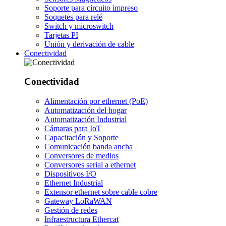
Soporte para circuito impreso
Soquetes para relé
Switch y microswitch
Tarjetas PI
Unión y derivación de cable
Conectividad
Conectividad
Alimentación por ethernet (PoE)
Automatización del hogar
Automatización Industrial
Cámaras para IoT
Capacitación y Soporte
Comunicación banda ancha
Conversores de medios
Conversores serial a ethernet
Dispositivos I/O
Ethernet Industrial
Extensor ethernet sobre cable cobre
Gateway LoRaWAN
Gestión de redes
Infraestructura Ethercat