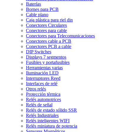
Baterías
Bornes para PCB
Cable plano
Caja plástica para riel din
Conectores Circulares
Conectores para cable
Conectores para Telecomunicaciones
Conectores cable a PCB
Conectores PCB a cable
DIP Switches
Displays 7 segmentos
Fusibles y portafusibles
Herramientas varias
Iluminación LED
Interruptores Reed
Interfaces de relé
Otros relés
Protección térmica
Relés automotrices
Relés de señal
Relés de estado sólido SSR
Relés Industriales
Relés inteligentes WIFI
Relés miniatura de potencia
Sensores Magnéticos