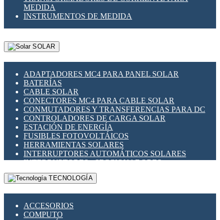
MEDIDA
INSTRUMENTOS DE MEDIDA
SOLAR
ADAPTADORES MC4 PARA PANEL SOLAR
BATERÍAS
CABLE SOLAR
CONECTORES MC4 PARA CABLE SOLAR
CONMUTADORES Y TRANSFERENCIAS PARA DC
CONTROLADORES DE CARGA SOLAR
ESTACIÓN DE ENERGÍA
FUSIBLES FOTOVOLTÁICOS
HERRAMIENTAS SOLARES
INTERRUPTORES AUTOMÁTICOS SOLARES
INTERRUPTORES - SECCIONADORES
FOTOVOLTÁICOS
TECNOLOGÍA
MONTAJE PANEL SOLAR
PORTA FUSIBLES Y SECCIONADORES
FOTOVOLTAICOS
ACCESORIOS
SUPRESOR DE TRANSIENTES SPDS PARA
COMPUTO
APLICACIONES FOTOVOLTAICAS