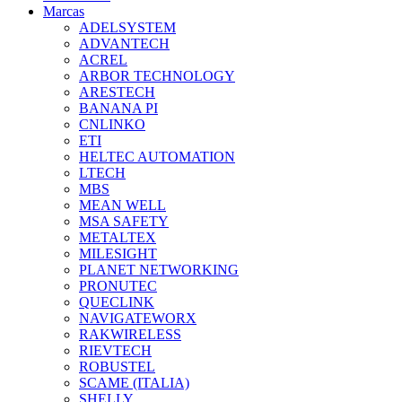
Marcas
ADELSYSTEM
ADVANTECH
ACREL
ARBOR TECHNOLOGY
ARESTECH
BANANA PI
CNLINKO
ETI
HELTEC AUTOMATION
LTECH
MBS
MEAN WELL
MSA SAFETY
METALTEX
MILESIGHT
PLANET NETWORKING
PRONUTEC
QUECLINK
NAVIGATEWORX
RAKWIRELESS
RIEVTECH
ROBUSTEL
SCAME (ITALIA)
SHELLY