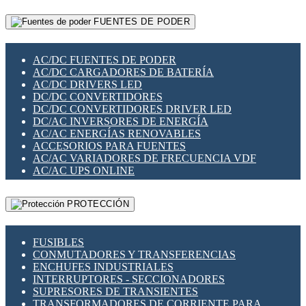
RELÉS INTELIGENTES WIFI
GATEWAY LORAWAN
RELÉS MINIATURA DE POTENCIA
FUENTES DE PODER
GESTIÓN DE REDES
SENSORES MAGNÉTICOS
INFRAESTRUCTURA ETHERCAT
SOPORTE PARA CIRCUITO IMPRESO
PERIFÉRICOS DE RED
SOQUETES PARA RELÉ
AC/DC FUENTES DE PODER
PLACAS MODULARES IOT
SWITCH Y MICROSWITCH
AC/DC CARGADORES DE BATERÍA
SWITCHES Y REDES WIFI
TARJETAS PI
AC/DC DRIVERS LED
SOLUCIONES IOT
UNIÓN Y DERIVACIÓN DE CABLE
DC/DC CONVERTIDORES
SOLUCIONES LORAWAN
DC/DC CONVERTIDORES DRIVER LED
SOLUCIONES RED CELULAR
DC/AC INVERSORES DE ENERGÍA
SEGURIDAD PARA REDES
AC/AC ENERGÍAS RENOVABLES
SWITCHES LAN
ACCESORIOS PARA FUENTES
TELEFONÍA IP (VOIP)
AC/AC VARIADORES DE FRECUENCIA VDF
VIGILANCIA IP (CCTV)
AC/AC UPS ONLINE
MESHTASTIC
PROTECCIÓN
FUSIBLES
CONMUTADORES Y TRANSFERENCIAS
ENCHUFES INDUSTRIALES
INTERRUPTORES - SECCIONADORES
SUPRESORES DE TRANSIENTES
TRANSFORMADORES DE CORRIENTE PARA