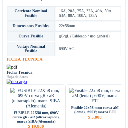
Corriente Nominal
16A
,
20A
,
25A
,
32A
,
40A
,
50A
,
Fusible
63A
,
80A
,
100A
,
125A
Dimensiones Fusibles
22x58mm
Curva Fusible
gG/gL (Cableado / uso general)
Voltaje Nominal
690V AC
Fusible
FICHA TÉCNICA
Ficha Técnica
Hoja de datos
Fusible 22x58 mm; curva aM
(lenta) ; 690V; marca ETI
FUSIBLE 22X58 mm, 690V
$
5.800
curva gR / aR (ultrarrápido),
marca SIBA (Alemania)
$
19.800