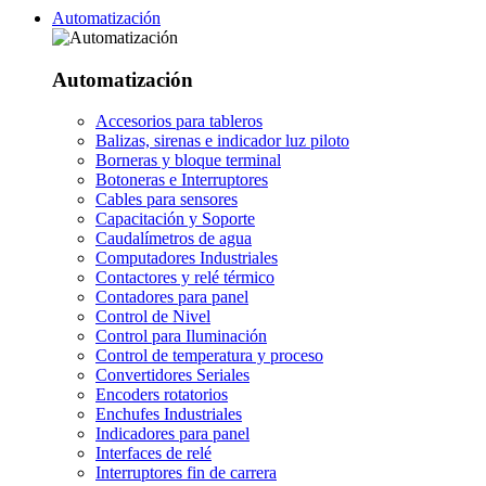
Automatización
Automatización
Accesorios para tableros
Balizas, sirenas e indicador luz piloto
Borneras y bloque terminal
Botoneras e Interruptores
Cables para sensores
Capacitación y Soporte
Caudalímetros de agua
Computadores Industriales
Contactores y relé térmico
Contadores para panel
Control de Nivel
Control para Iluminación
Control de temperatura y proceso
Convertidores Seriales
Encoders rotatorios
Enchufes Industriales
Indicadores para panel
Interfaces de relé
Interruptores fin de carrera