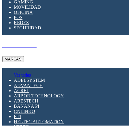
GAMING
MOVILIDAD
OFICINA
POS
REDES
SEGURIDAD
A PEDIDO
MARCAS
Ver todas
ADELSYSTEM
ADVANTECH
ACREL
ARBOR TECHNOLOGY
ARESTECH
BANANA PI
CNLINKO
ETI
HELTEC AUTOMATION
LTECH