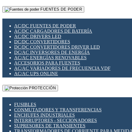
RELÉS INTELIGENTES WIFI
GATEWAY LORAWAN
RELÉS MINIATURA DE POTENCIA
FUENTES DE PODER
GESTIÓN DE REDES
SENSORES MAGNÉTICOS
INFRAESTRUCTURA ETHERCAT
SOPORTE PARA CIRCUITO IMPRESO
PERIFÉRICOS DE RED
SOQUETES PARA RELÉ
AC/DC FUENTES DE PODER
PLACAS MODULARES IOT
SWITCH Y MICROSWITCH
AC/DC CARGADORES DE BATERÍA
SWITCHES Y REDES WIFI
TARJETAS PI
AC/DC DRIVERS LED
SOLUCIONES IOT
UNIÓN Y DERIVACIÓN DE CABLE
DC/DC CONVERTIDORES
SOLUCIONES LORAWAN
DC/DC CONVERTIDORES DRIVER LED
SOLUCIONES RED CELULAR
DC/AC INVERSORES DE ENERGÍA
SEGURIDAD PARA REDES
AC/AC ENERGÍAS RENOVABLES
SWITCHES LAN
ACCESORIOS PARA FUENTES
TELEFONÍA IP (VOIP)
AC/AC VARIADORES DE FRECUENCIA VDF
VIGILANCIA IP (CCTV)
AC/AC UPS ONLINE
MESHTASTIC
PROTECCIÓN
FUSIBLES
CONMUTADORES Y TRANSFERENCIAS
ENCHUFES INDUSTRIALES
INTERRUPTORES - SECCIONADORES
SUPRESORES DE TRANSIENTES
TRANSFORMADORES DE CORRIENTE PARA MEDID