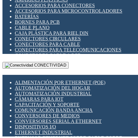
ENCHUFES INDUSTRIALES
ACCESORIOS PARA CONECTORES
INDICADORES PARA PANEL
ACCESORIOS PARA MICROCONTROLADORES
INTERFACES DE RELÉ
BATERÍAS
INTERRUPTORES FIN DE CARRERA
BORNES PARA PCB
LLAVES CONMUTADORAS
CABLE PLANO
MEDIDORES DE ENERGÍA Y TC'S DE CORRIENTE
CAJA PLÁSTICA PARA RIEL DIN
MOTORES PASO A PASO
CONECTORES CIRCULARES
PANTALLAS HMI
CONECTORES PARA CABLE
PLC -CONTROLADORES LÓGICO PROGRAMABLES
CONECTORES PARA TELECOMUNICACIONES
PROGRAMADORES DE HORARIO
CONECTORES CABLE A PCB
PROTECCIÓN ELÉCTRICA
CONECTORES PCB A CABLE
RELÉS DE PROTECCIÓN
CONECTIVIDAD
DIP SWITCHES
SENSORES CAPACITIVOS
DISPLAYS 7 SEGMENTOS
SENSORES DE POSICIÓN LINEAL
FUSIBLES Y PORTAFUSIBLES
SENSORES FOTOELÉCTRICOS
ALIMENTACIÓN POR ETHERNET (POE)
HERRAMIENTAS VARIAS
SENSORES INDUCTIVOS
AUTOMATIZACIÓN DEL HOGAR
ILUMINACIÓN LED
TEMPORIZADORES
AUTOMATIZACIÓN INDUSTRIAL
INTERRUPTORES REED
VARIACS
CÁMARAS PARA IOT
INTERFACES DE RELÉ
VARIADORES DE FRECUENCIA [VDF]
CAPACITACIÓN Y SOPORTE
OTROS RELÉS
SECCIONADORES - INTERRUPTORES
COMUNICACIÓN BANDA ANCHA
PROTECCIÓN TÉRMICA
MAQUINARIA
CONVERSORES DE MEDIOS
RELÉS AUTOMOTRICES
CONVERSORES SERIAL A ETHERNET
RELÉS DE SEÑAL
DISPOSITIVOS I/O
RELÉS DE ESTADO SÓLIDO SSR
ETHERNET INDUSTRIAL
RELÉS INDUSTRIALES
EXTENSOR ETHERNET SOBRE CABLE COBRE