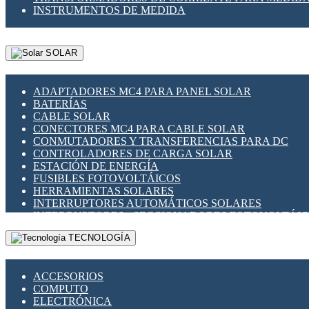
INSTRUMENTOS DE MEDIDA
SOLAR
ADAPTADORES MC4 PARA PANEL SOLAR
BATERÍAS
CABLE SOLAR
CONECTORES MC4 PARA CABLE SOLAR
CONMUTADORES Y TRANSFERENCIAS PARA DC
CONTROLADORES DE CARGA SOLAR
ESTACIÓN DE ENERGÍA
FUSIBLES FOTOVOLTÁICOS
HERRAMIENTAS SOLARES
INTERRUPTORES AUTOMÁTICOS SOLARES
INTERRUPTORES - SECCIONADORES FOTOVOLTÁI
MONTAJE PANEL SOLAR
TECNOLOGÍA
PORTA FUSIBLES Y SECCIONADORES FOTOVOLTAI
SUPRESOR DE TRANSIENTES SPDS PARA APLICACI
ACCESORIOS
COMPUTO
ELECTRÓNICA