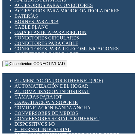
ENCHUFES INDUSTRIALES
ACCESORIOS PARA CONECTORES
INDICADORES PARA PANEL
ACCESORIOS PARA MICROCONTROLADORES
INTERFACES DE RELÉ
BATERÍAS
INTERRUPTORES FIN DE CARRERA
BORNES PARA PCB
LLAVES CONMUTADORAS
CABLE PLANO
MEDIDORES DE ENERGÍA Y TC'S DE CORRIENTE
CAJA PLÁSTICA PARA RIEL DIN
MOTORES PASO A PASO
CONECTORES CIRCULARES
PANTALLAS HMI
CONECTORES PARA CABLE
PLC -CONTROLADORES LÓGICO PROGRAMABLES
CONECTORES PARA TELECOMUNICACIONES
PROGRAMADORES DE HORARIO
CONECTORES CABLE A PCB
PROTECCIÓN ELÉCTRICA
CONECTORES PCB A CABLE
RELÉS DE PROTECCIÓN
CONECTIVIDAD
DIP SWITCHES
SENSORES CAPACITIVOS
DISPLAYS 7 SEGMENTOS
SENSORES DE POSICIÓN LINEAL
FUSIBLES Y PORTAFUSIBLES
SENSORES FOTOELÉCTRICOS
ALIMENTACIÓN POR ETHERNET (POE)
HERRAMIENTAS VARIAS
SENSORES INDUCTIVOS
AUTOMATIZACIÓN DEL HOGAR
ILUMINACIÓN LED
TEMPORIZADORES
AUTOMATIZACIÓN INDUSTRIAL
INTERRUPTORES REED
VARIACS
CÁMARAS PARA IOT
INTERFACES DE RELÉ
VARIADORES DE FRECUENCIA [VDF]
CAPACITACIÓN Y SOPORTE
OTROS RELÉS
SECCIONADORES - INTERRUPTORES
COMUNICACIÓN BANDA ANCHA
PROTECCIÓN TÉRMICA
MAQUINARIA
CONVERSORES DE MEDIOS
RELÉS AUTOMOTRICES
CONVERSORES SERIAL A ETHERNET
RELÉS DE SEÑAL
DISPOSITIVOS I/O
RELÉS DE ESTADO SÓLIDO SSR
ETHERNET INDUSTRIAL
RELÉS INDUSTRIALES
EXTENSOR ETHERNET SOBRE CABLE COBRE