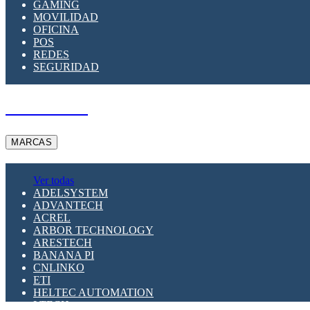
GAMING
MOVILIDAD
OFICINA
POS
REDES
SEGURIDAD
A PEDIDO
MARCAS
Ver todas
ADELSYSTEM
ADVANTECH
ACREL
ARBOR TECHNOLOGY
ARESTECH
BANANA PI
CNLINKO
ETI
HELTEC AUTOMATION
LTECH