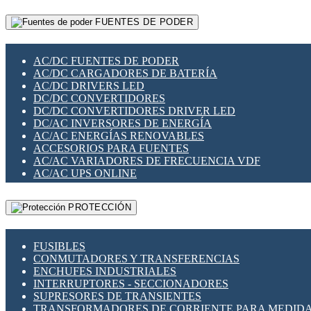
RELÉS INTELIGENTES WIFI
GATEWAY LORAWAN
RELÉS MINIATURA DE POTENCIA
FUENTES DE PODER
GESTIÓN DE REDES
SENSORES MAGNÉTICOS
INFRAESTRUCTURA ETHERCAT
SOPORTE PARA CIRCUITO IMPRESO
PERIFÉRICOS DE RED
SOQUETES PARA RELÉ
AC/DC FUENTES DE PODER
PLACAS MODULARES IOT
SWITCH Y MICROSWITCH
AC/DC CARGADORES DE BATERÍA
SWITCHES Y REDES WIFI
TARJETAS PI
AC/DC DRIVERS LED
SOLUCIONES IOT
UNIÓN Y DERIVACIÓN DE CABLE
DC/DC CONVERTIDORES
SOLUCIONES LORAWAN
DC/DC CONVERTIDORES DRIVER LED
SOLUCIONES RED CELULAR
DC/AC INVERSORES DE ENERGÍA
SEGURIDAD PARA REDES
AC/AC ENERGÍAS RENOVABLES
SWITCHES LAN
ACCESORIOS PARA FUENTES
TELEFONÍA IP (VOIP)
AC/AC VARIADORES DE FRECUENCIA VDF
VIGILANCIA IP (CCTV)
AC/AC UPS ONLINE
MESHTASTIC
PROTECCIÓN
FUSIBLES
CONMUTADORES Y TRANSFERENCIAS
ENCHUFES INDUSTRIALES
INTERRUPTORES - SECCIONADORES
SUPRESORES DE TRANSIENTES
TRANSFORMADORES DE CORRIENTE PARA MEDID