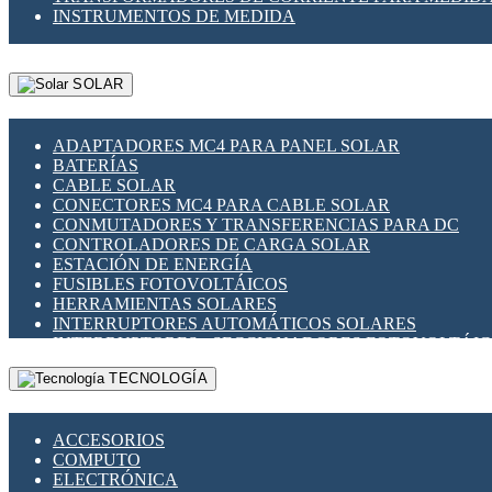
INSTRUMENTOS DE MEDIDA
SOLAR
ADAPTADORES MC4 PARA PANEL SOLAR
BATERÍAS
CABLE SOLAR
CONECTORES MC4 PARA CABLE SOLAR
CONMUTADORES Y TRANSFERENCIAS PARA DC
CONTROLADORES DE CARGA SOLAR
ESTACIÓN DE ENERGÍA
FUSIBLES FOTOVOLTÁICOS
HERRAMIENTAS SOLARES
INTERRUPTORES AUTOMÁTICOS SOLARES
INTERRUPTORES - SECCIONADORES FOTOVOLTÁI
MONTAJE PANEL SOLAR
TECNOLOGÍA
PORTA FUSIBLES Y SECCIONADORES FOTOVOLTAI
SUPRESOR DE TRANSIENTES SPDS PARA APLICACI
ACCESORIOS
COMPUTO
ELECTRÓNICA