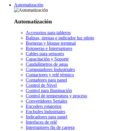
Automatización
Automatización
Accesorios para tableros
Balizas, sirenas e indicador luz piloto
Borneras y bloque terminal
Botoneras e Interruptores
Cables para sensores
Capacitación y Soporte
Caudalímetros de agua
Computadores Industriales
Contactores y relé térmico
Contadores para panel
Control de Nivel
Control para Iluminación
Control de temperatura y proceso
Convertidores Seriales
Encoders rotatorios
Enchufes Industriales
Indicadores para panel
Interfaces de relé
Interruptores fin de carrera