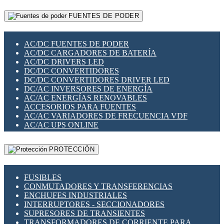
RELÉS INTELIGENTES WIFI
GATEWAY LORAWAN
RELÉS MINIATURA DE POTENCIA
FUENTES DE PODER
GESTIÓN DE REDES
SENSORES MAGNÉTICOS
INFRAESTRUCTURA ETHERCAT
SOPORTE PARA CIRCUITO IMPRESO
PERIFÉRICOS DE RED
SOQUETES PARA RELÉ
AC/DC FUENTES DE PODER
PLACAS MODULARES IOT
SWITCH Y MICROSWITCH
AC/DC CARGADORES DE BATERÍA
SWITCHES Y REDES WIFI
TARJETAS PI
AC/DC DRIVERS LED
SOLUCIONES IOT
UNIÓN Y DERIVACIÓN DE CABLE
DC/DC CONVERTIDORES
SOLUCIONES LORAWAN
DC/DC CONVERTIDORES DRIVER LED
SOLUCIONES RED CELULAR
DC/AC INVERSORES DE ENERGÍA
SEGURIDAD PARA REDES
AC/AC ENERGÍAS RENOVABLES
SWITCHES LAN
ACCESORIOS PARA FUENTES
TELEFONÍA IP (VOIP)
AC/AC VARIADORES DE FRECUENCIA VDF
VIGILANCIA IP (CCTV)
AC/AC UPS ONLINE
MESHTASTIC
PROTECCIÓN
FUSIBLES
CONMUTADORES Y TRANSFERENCIAS
ENCHUFES INDUSTRIALES
INTERRUPTORES - SECCIONADORES
SUPRESORES DE TRANSIENTES
TRANSFORMADORES DE CORRIENTE PARA