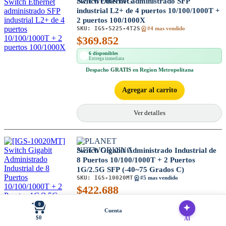
Switch Ethernet administrado SFP
industrial L2+ de 4 puertos 10/100/1000T +
2 puertos 100/1000X
SKU:
IGS-5225-4T2S
#4 mas vendido
$
369.852
6 disponibles
Entrega inmediata
Despacho
GRATIS
en Region Metropolitana
Agregar al carrito
Ver detalles
Switch Gigabit Administrado Industrial de
8 Puertos 10/100/1000T + 2 Puertos
1G/2.5G SFP (-40~75 Grados C)
SKU:
IGS-10020MT
#5 mas vendido
$
422.688
7 disponibles
0
Entrega inmediata
Cuenta
$0
+5 en bodega
AI
Entrega en 24 horas