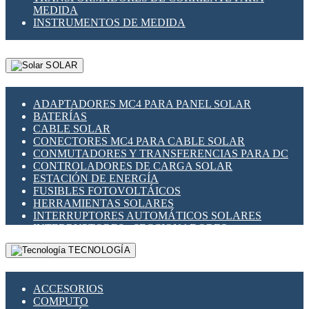
MEDIDA
INSTRUMENTOS DE MEDIDA
SOLAR
ADAPTADORES MC4 PARA PANEL SOLAR
BATERÍAS
CABLE SOLAR
CONECTORES MC4 PARA CABLE SOLAR
CONMUTADORES Y TRANSFERENCIAS PARA DC
CONTROLADORES DE CARGA SOLAR
ESTACIÓN DE ENERGÍA
FUSIBLES FOTOVOLTÁICOS
HERRAMIENTAS SOLARES
INTERRUPTORES AUTOMÁTICOS SOLARES
INTERRUPTORES - SECCIONADORES
FOTOVOLTÁICOS
TECNOLOGÍA
MONTAJE PANEL SOLAR
PORTA FUSIBLES Y SECCIONADORES
FOTOVOLTAICOS
ACCESORIOS
SUPRESOR DE TRANSIENTES SPDS PARA
COMPUTO
APLICACIONES FOTOVOLTAICAS