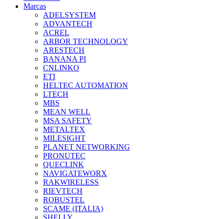
Marcas
ADELSYSTEM
ADVANTECH
ACREL
ARBOR TECHNOLOGY
ARESTECH
BANANA PI
CNLINKO
ETI
HELTEC AUTOMATION
LTECH
MBS
MEAN WELL
MSA SAFETY
METALTEX
MILESIGHT
PLANET NETWORKING
PRONUTEC
QUECLINK
NAVIGATEWORX
RAKWIRELESS
RIEVTECH
ROBUSTEL
SCAME (ITALIA)
SHELLY