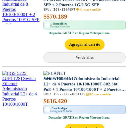
SFP + 2 Puertos 1G/2.5G SFP
SKU:
IGS-12040MT
#1 mas vendido
$
570.189
1 disponibles
Entrega inmediata
Despacho
GRATIS
en Region Metropolitana
Agregar al carrito
Ver detalles
Switch Ethernet Administrado Industrial
L2+ de 4 Puertos 10/100/1000T 802.3bt
PoE + 1 Puerto 10/100/1000T + 2 Puertos
SKU:
IGS-5225-4UP1T2S
1G/2.5G SFP
#2 mas vendido
$
616.420
+5 en bodega
Entrega en 24 horas
Despacho
GRATIS
en Region Metropolitana