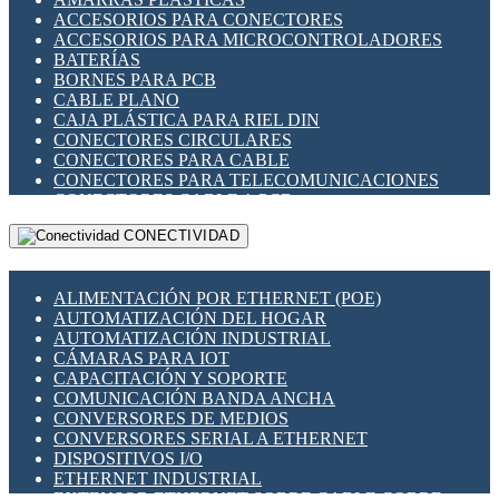
ENCHUFES INDUSTRIALES
ACCESORIOS PARA CONECTORES
INDICADORES PARA PANEL
ACCESORIOS PARA MICROCONTROLADORES
INTERFACES DE RELÉ
BATERÍAS
INTERRUPTORES FIN DE CARRERA
BORNES PARA PCB
LLAVES CONMUTADORAS
CABLE PLANO
MEDIDORES DE ENERGÍA Y TC'S DE CORRIENTE
CAJA PLÁSTICA PARA RIEL DIN
MOTORES PASO A PASO
CONECTORES CIRCULARES
PANTALLAS HMI
CONECTORES PARA CABLE
PLC -CONTROLADORES LÓGICO PROGRAMABLES
CONECTORES PARA TELECOMUNICACIONES
PROGRAMADORES DE HORARIO
CONECTORES CABLE A PCB
PROTECCIÓN ELÉCTRICA
CONECTORES PCB A CABLE
RELÉS DE PROTECCIÓN
CONECTIVIDAD
DIP SWITCHES
SENSORES CAPACITIVOS
DISPLAYS 7 SEGMENTOS
SENSORES DE POSICIÓN LINEAL
FUSIBLES Y PORTAFUSIBLES
SENSORES FOTOELÉCTRICOS
ALIMENTACIÓN POR ETHERNET (POE)
HERRAMIENTAS VARIAS
SENSORES INDUCTIVOS
AUTOMATIZACIÓN DEL HOGAR
ILUMINACIÓN LED
TEMPORIZADORES
AUTOMATIZACIÓN INDUSTRIAL
INTERRUPTORES REED
VARIACS
CÁMARAS PARA IOT
INTERFACES DE RELÉ
VARIADORES DE FRECUENCIA [VDF]
CAPACITACIÓN Y SOPORTE
OTROS RELÉS
SECCIONADORES - INTERRUPTORES
COMUNICACIÓN BANDA ANCHA
PROTECCIÓN TÉRMICA
MAQUINARIA
CONVERSORES DE MEDIOS
RELÉS AUTOMOTRICES
CONVERSORES SERIAL A ETHERNET
RELÉS DE SEÑAL
DISPOSITIVOS I/O
RELÉS DE ESTADO SÓLIDO SSR
ETHERNET INDUSTRIAL
RELÉS INDUSTRIALES
EXTENSOR ETHERNET SOBRE CABLE COBRE