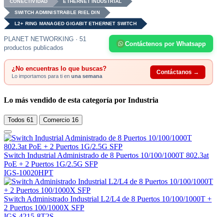
CONECTIVIDAD
ETHERNET INDUSTRIAL
SWITCH ADMINISTRABLE RIEL DIN
L2+ RING MANAGED GIGABIT ETHERNET SWITCH
PLANET NETWORKING · 51
Contáctenos por Whatsapp
productos publicados
¿No encuentras lo que buscas?
Contáctanos →
Lo importamos para ti en
una semana
Lo más vendido de esta categoría por Industria
Todos
61
Comercio
16
Switch Industrial Administrado de 8 Puertos 10/100/1000T 802.3at
PoE + 2 Puertos 1G/2.5G SFP
IGS-10020HPT
Switch Administrado Industrial L2/L4 de 8 Puertos 10/100/1000T +
2 Puertos 100/1000X SFP
IGS-4215-8T2S