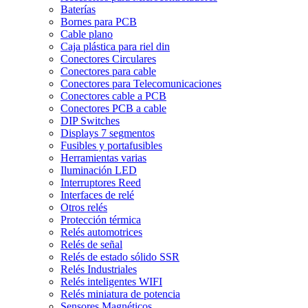
Baterías
Bornes para PCB
Cable plano
Caja plástica para riel din
Conectores Circulares
Conectores para cable
Conectores para Telecomunicaciones
Conectores cable a PCB
Conectores PCB a cable
DIP Switches
Displays 7 segmentos
Fusibles y portafusibles
Herramientas varias
Iluminación LED
Interruptores Reed
Interfaces de relé
Otros relés
Protección térmica
Relés automotrices
Relés de señal
Relés de estado sólido SSR
Relés Industriales
Relés inteligentes WIFI
Relés miniatura de potencia
Sensores Magnéticos