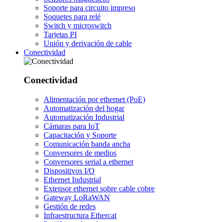
Soporte para circuito impreso
Soquetes para relé
Switch y microswitch
Tarjetas PI
Unión y derivación de cable
Conectividad
Conectividad
Alimentación por ethernet (PoE)
Automatización del hogar
Automatización Industrial
Cámaras para IoT
Capacitación y Soporte
Comunicación banda ancha
Conversores de medios
Conversores serial a ethernet
Dispositivos I/O
Ethernet Industrial
Extensor ethernet sobre cable cobre
Gateway LoRaWAN
Gestión de redes
Infraestructura Ethercat