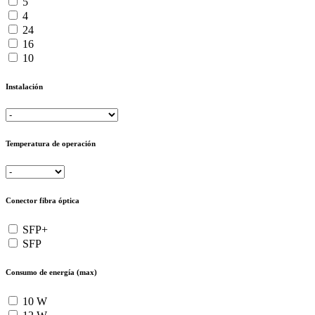
5
4
24
16
10
Instalación
Temperatura de operación
Conector fibra óptica
SFP+
SFP
Consumo de energía (max)
10 W